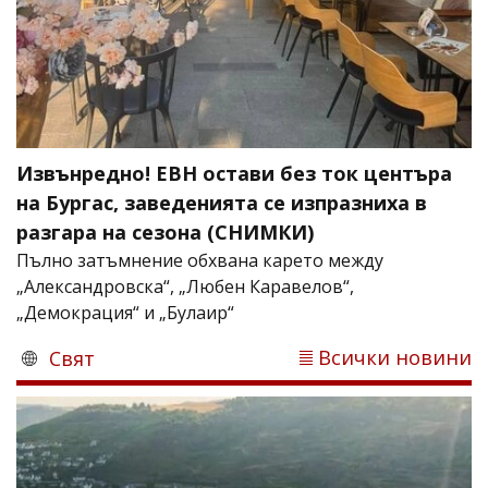
Извънредно! ЕВН остави без ток центъра
на Бургас, заведенията се изпразниха в
разгара на сезона (СНИМКИ)
Пълно затъмнение обхвана карето между
„Александровска“, „Любен Каравелов“,
„Демокрация“ и „Булаир“
Всички новини
Свят