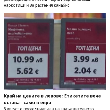
наркотици и 88 растения канабис
Край на цените в левове: Етикетите вече
остават само в евро
8 август е последният ден на задължителното