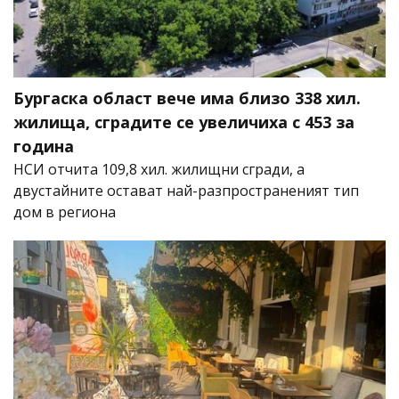
Бургаска област вече има близо 338 хил.
жилища, сградите се увеличиха с 453 за
година
НСИ отчита 109,8 хил. жилищни сгради, а
двустайните остават най-разпространеният тип
дом в региона