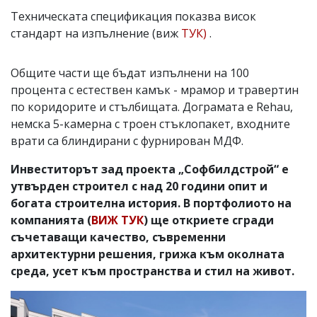
Техническата спецификация показва висок
стандарт на изпълнение (виж
ТУК)
.
Общите части ще бъдат изпълнени на 100
процента с естествен камък - мрамор и травертин
по коридорите и стълбищата. Дограмата е Rehau,
немска 5-камерна с троен стъклопакет, входните
врати са блиндирани с фурнирован МДФ.
Инвеститорът зад проекта „Софбилдстрой“ е
утвърден строител с над 20 години опит и
богата строителна история. В портфолиото на
компанията (
ВИЖ ТУК
) ще откриете сгради
съчетаващи качество, съвременни
архитектурни решения, грижа към околната
среда, усет към пространства и стил на живот.