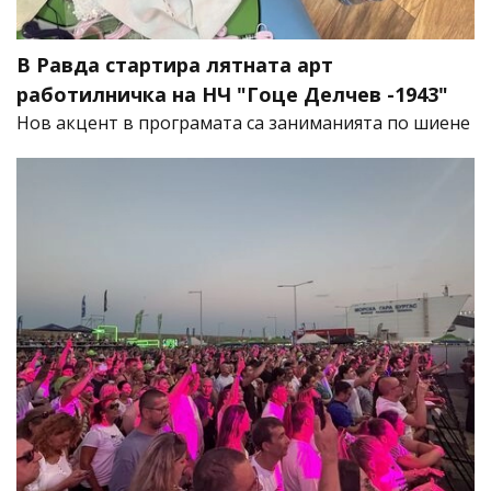
В Равда стартира лятната арт
работилничка на НЧ "Гоце Делчев -1943"
Нов акцент в програмата са заниманията по шиене