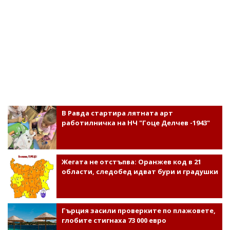
В Равда стартира лятната арт
работилничка на НЧ "Гоце Делчев -1943"
Жегата не отстъпва: Оранжев код в 21
области, следобед идват бури и градушки
Гърция засили проверките по плажовете,
глобите стигнаха 73 000 евро