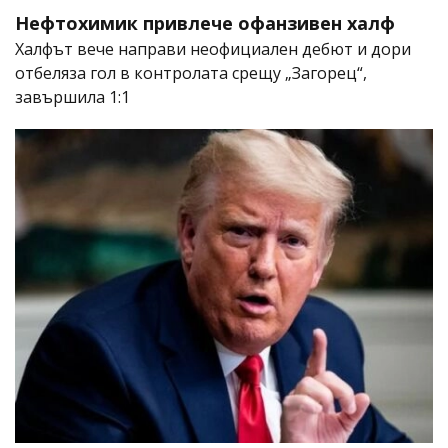
Нефтохимик привлече офанзивен халф
Халфът вече направи неофициален дебют и дори
отбеляза гол в контролата срещу „Загорец“,
завършила 1:1