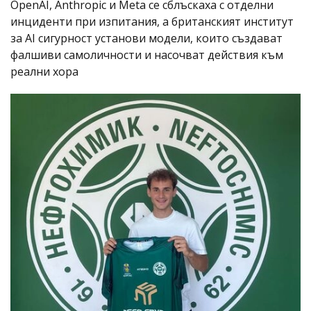
OpenAI, Anthropic и Meta се сблъскаха с отделни
инциденти при изпитания, а британският институт
за AI сигурност установи модели, които създават
фалшиви самоличности и насочват действия към
реални хора