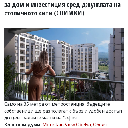
УКРАЙНА
за дом и инвестиция сред джунглата на
СПОРТ
столичното сити (СНИМКИ)
РАЗСЛЕДВАНЕ
БИЗНЕС
ЮГ
Управители:
Веселин
Василев,
email:
v.vasilev@flagman.bg
Катя
Касабова,
еmail:
k.kassabova@flagman.bg
Главен
редактор:
Само на 35 метра от метростанция, бъдещите
Иван
собственици ще разполагат с бърз и удобен достъп
Колев,
до централните части на София
email:
office@flagman.bg
Ключови думи:
Mountain View Obelya
,
Обеля
,