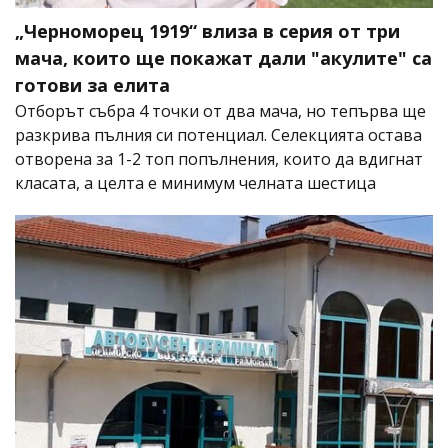
„Черноморец 1919“ влиза в серия от три
мача, които ще покажат дали "акулите" са
готови за елита
Отборът събра 4 точки от два мача, но тепърва ще
разкрива пълния си потенциал. Селекцията остава
отворена за 1-2 топ попълнения, които да вдигнат
класата, а целта е минимум челната шестица