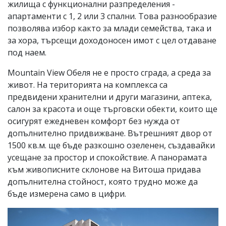
жилища с функционални разпределения -
апартаменти с 1, 2 или 3 спални. Това разнообразие
позволява избор както за млади семейства, така и
за хора, търсещи доходоносен имот с цел отдаване
под наем.
Mountain View Обеля не е просто сграда, а среда за
живот. На територията на комплекса са
предвидени хранителни и други магазини, аптека,
салон за красота и още търговски обекти, които ще
осигурят ежедневен комфорт без нужда от
допълнително придвижване. Вътрешният двор от
1500 кв.м. ще бъде разкошно озеленен, създавайки
усещане за простор и спокойствие. А панорамата
към живописните склонове на Витоша придава
допълнителна стойност, която трудно може да
бъде измерена само в цифри.