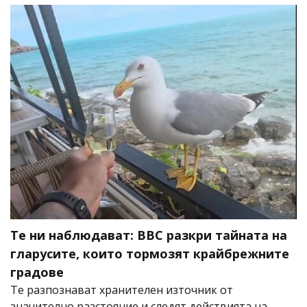
Те ни наблюдават: BBC разкри тайната на
гларусите, които тормозят крайбрежните
градове
Те разпознават хранителен източник от
значително разстояние и следят действията на