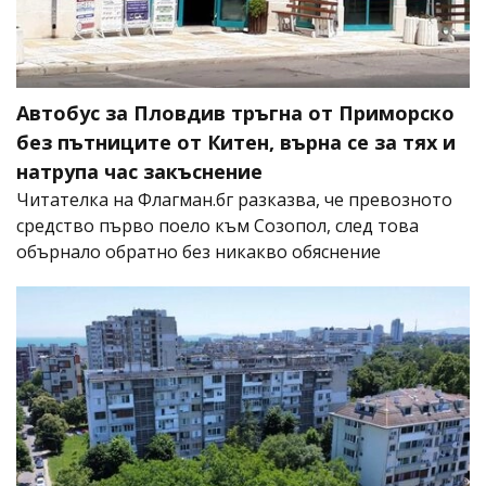
Автобус за Пловдив тръгна от Приморско
без пътниците от Китен, върна се за тях и
натрупа час закъснение
Читателка на Флагман.бг разказва, че превозното
средство първо поело към Созопол, след това
обърнало обратно без никакво обяснение