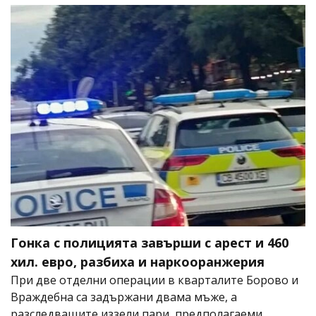
Гонка с полицията завърши с арест и 460
хил. евро, разбиха и наркооранжерия
При две отделни операции в кварталите Борово и
Враждебна са задържани двама мъже, а
разследващите иззели пари, предполагаеми