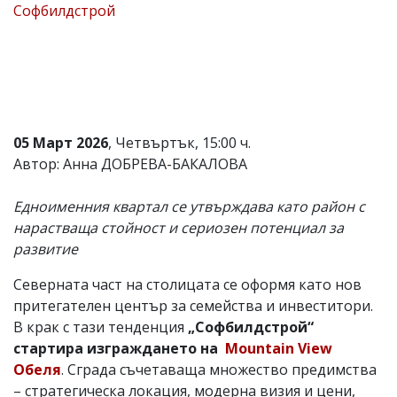
Софбилдстрой
Коментарите
под
статиите
се
въвеждат
от
читателите
и
05 Март 2026
, Четвъртък, 15:00 ч.
редакцията
Автор: Анна ДОБРЕВА-БАКАЛОВА
не
носи
отговорност
Едноименния квартал се утвърждава като район с
за
нарастваща стойност и сериозен потенциал за
тях!
Ако
развитие
откриете
обиден
Северната част на столицата се оформя като нов
за
притегателен център за семейства и инвеститори.
вас
коментар,
В крак с тази тенденция
„Софбилдстрой“
моля
стартира изграждането на
Mountain View
сигнализирайте
Обеля
. Сграда съчетаваща множество предимства
ни!
– стратегическа локация, модерна визия и цени,