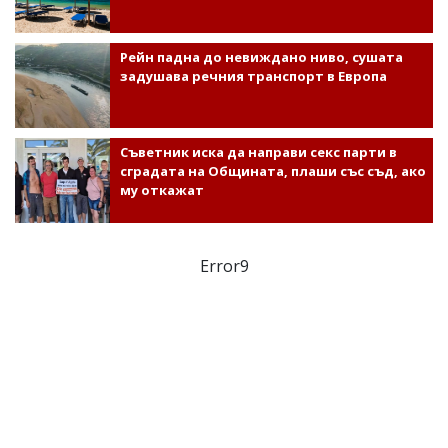
Рейн падна до невиждано ниво, сушата
задушава речния транспорт в Европа
Съветник иска да направи секс парти в
сградата на Общината, плаши със съд, ако
му откажат
Error9