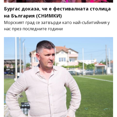
Бургас доказа, че е фестивалната столица
на България (СНИМКИ)
Морският град се затвърди като най-събитийния у
нас през последните години