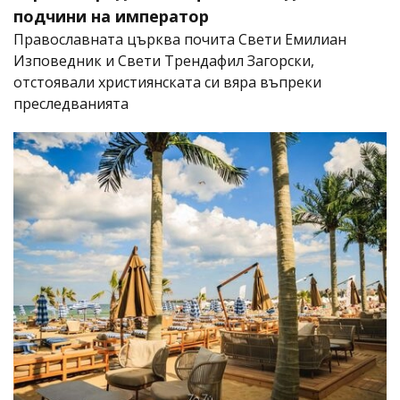
подчини на император
Православната църква почита Свети Емилиан
Изповедник и Свети Трендафил Загорски,
отстоявали християнската си вяра въпреки
преследванията