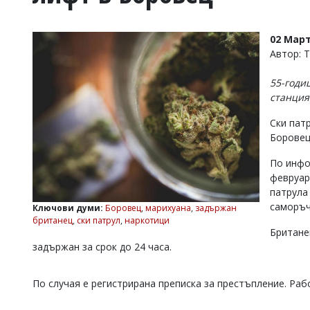
УКРАЙНА
СПОРТ
02 Март
РАЗСЛЕДВАНЕ
Автор: 
БИЗНЕС
55-годи
ЮГ
станция
Ски пат
Управители:
Боровец
Веселин
Василев,
По инфо
email:
v.vasilev@flagman.bg
февруар
Катя
патрула
Касабова,
саморъч
Ключови думи:
Боровец
,
марихуана
,
задържан
еmail:
k.kassabova@flagman.bg
британец
,
ски патрул
,
наркотици
Британе
Главен
задържан за срок до 24 часа.
редактор:
Иван
Колев,
По случая е регистрирана преписка за престъпление. Ра
email:
office@flagman.bg