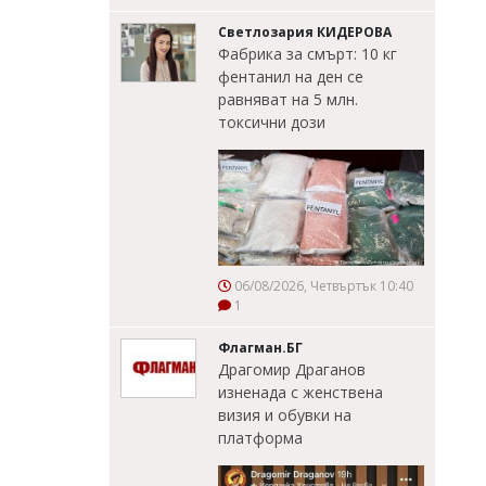
Светлозария КИДЕРОВА
Фабрика за смърт: 10 кг
фентанил на ден се
равняват на 5 млн.
токсични дози
06/08/2026, Четвъртък 10:40
1
Флагман.БГ
Драгомир Драганов
изненада с женствена
визия и обувки на
платформа