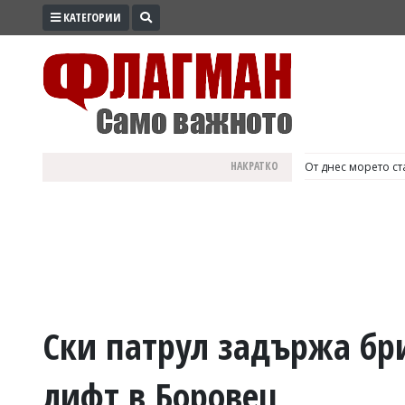
КАТЕГОРИИ
ПРОМО
ЗОНА
ИЗБОРИ
2026
ПРАКТИЧНО
НАКРАТКО
България е №1 в Е
КУЛТУРА
ЗДРАВЕ
ПОЛИТИКА
ОБЩИНИ
ОБЩЕСТВО
ЛАЙФСТАЙЛ
Ски патрул задържа бр
ВОЙНАТА
лифт в Боровец
В