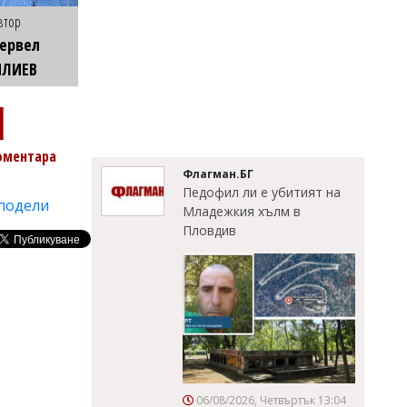
втор
ервел
ИЛИЕВ
1
оментара
Флагман.БГ
Педофил ли е убитият на
подели
Младежкия хълм в
Пловдив
06/08/2026, Четвъртък 13:04