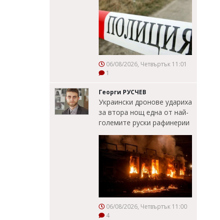
06/08/2026, Четвъртък 11:01
1
Георги РУСЧЕВ
Украински дронове удариха
за втора нощ една от най-
големите руски рафинерии
06/08/2026, Четвъртък 11:00
4