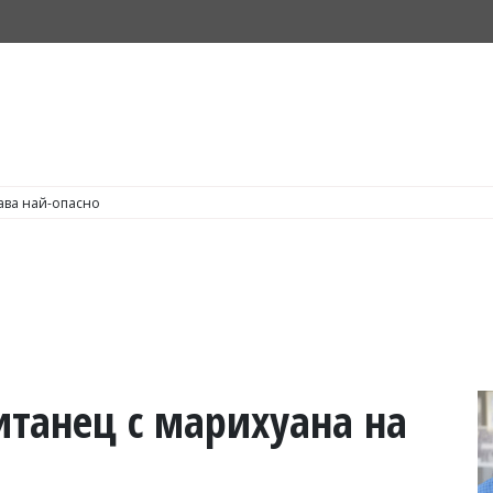
С по пушене на цигари
итанец с марихуана на