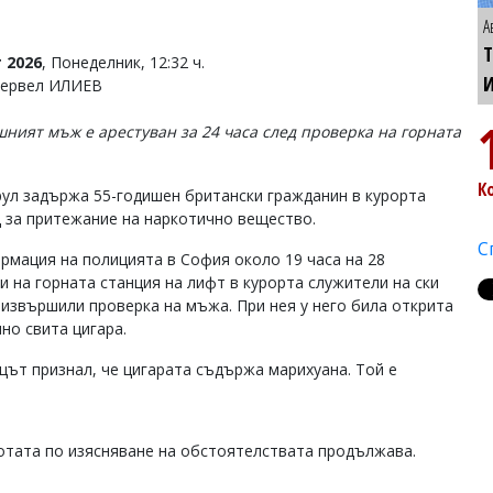
А
Т
 2026
, Понеделник, 12:32 ч.
Тервел ИЛИЕВ
шният мъж е арестуван за 24 часа след проверка на горната
К
рул задържа 55-годишен британски гражданин в курорта
 за притежание на наркотично вещество.
С
рмация на полицията в София около 19 часа на 28
и на горната станция на лифт в курорта служители на ски
 извършили проверка на мъжа. При нея у него била открита
но свита цигара.
цът признал, че цигарата съдържа марихуана. Той е
ботата по изясняване на обстоятелствата продължава.