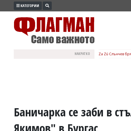
КАТЕГОРИИ
ПРОМО
ЗОНА
ИЗБОРИ
2026
ПРАКТИЧНО
НАКРАТКО
Za Zú Слънчев бря
КУЛТУРА
ЗДРАВЕ
ПОЛИТИКА
ОБЩИНИ
ОБЩЕСТВО
ЛАЙФСТАЙЛ
Баничарка се заби в ст
ВОЙНАТА
Якимов" в Бургас
В