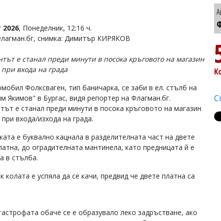
А
Ф
 2026
, Понеделник, 12:16 ч.
Флагман.бг, снимка: Димитър КИРЯКОВ
тът е станал преди минути в посока кръговото на магазин
 при входа на града
К
омобил Фолксваген, тип баничарка, се заби в ел. стълб на
С
им Якимов" в Бургас, видя репортер на Флагман.бг.
тът е станал преди минути в посока кръговото на магазин
 при входа/изхода на града.
ката е буквално кацнала в разделителната част на двете
латна, до оградителната мантинела, като предницата й е
а в стълба.
к колата е успяла да се качи, предвид че двете платна са
тастрофата обаче се е образувало леко задръстване, ако