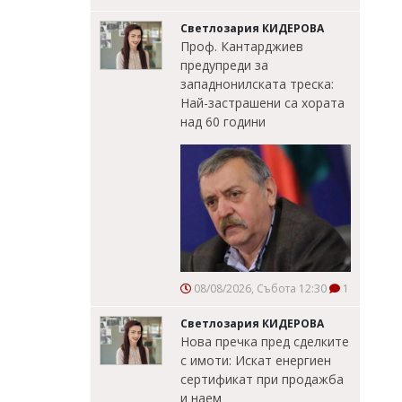
Светлозария КИДЕРОВА
Проф. Кантарджиев
предупреди за
западнонилската треска:
Най-застрашени са хората
над 60 години
08/08/2026, Събота 12:30
1
Светлозария КИДЕРОВА
Нова пречка пред сделките
с имоти: Искат енергиен
сертификат при продажба
и наем