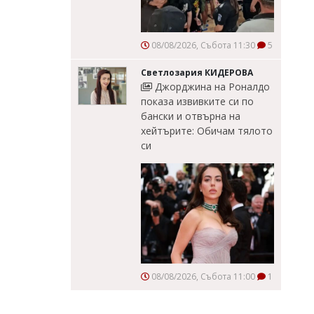
08/08/2026, Събота 11:30
5
Светлозария КИДЕРОВА
Джорджина на Роналдо
показа извивките си по
бански и отвърна на
хейтърите: Обичам тялото
си
08/08/2026, Събота 11:00
1