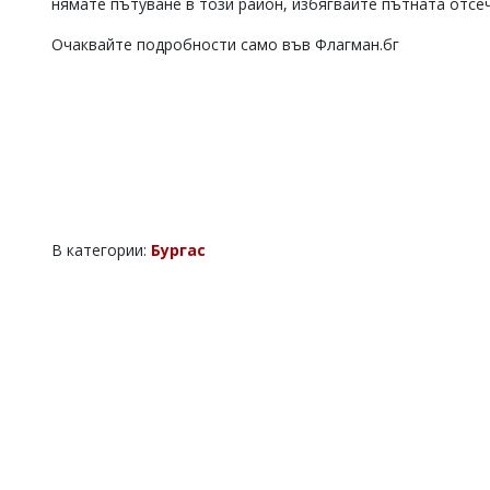
нямате пътуване в този район, избягвайте пътната отсе
Коментарите
под
Очаквайте подробности само във Флагман.бг
статиите
се
въвеждат
от
читателите
и
редакцията
не
носи
отговорност
В категории:
Бургас
за
тях!
Ако
откриете
обиден
за
вас
коментар,
моля
сигнализирайте
ни!