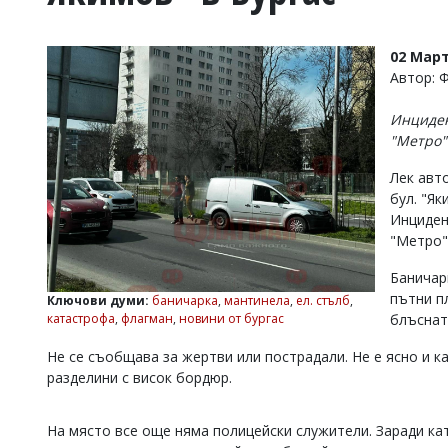
УКРАЙНА
СПОРТ
02 Март
РАЗСЛЕДВАНЕ
Автор: 
БИЗНЕС
Инциден
ЮГ
"Метро"
Лек авт
Управители:
бул. "Як
Веселин
Василев,
Инциден
email:
"Метро"
v.vasilev@flagman.bg
Катя
Баничар
Касабова,
пътни п
Ключови думи:
баничарка
,
мантинела
,
ел. стълб
,
еmail:
k.kassabova@flagman.bg
катастрофа
,
флагман
,
новини от бургас
блъснат
Главен
Не се съобщава за жертви или пострадали. Не е ясно и ка
редактор:
разделини с висок бордюр.
Иван
Колев,
email:
На място все още няма полицейски служители. Заради ка
office@flagman.bg