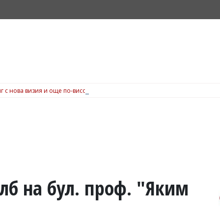
г с нова визия и още по-високо кулинарно ниво
ълб на бул. проф. "Яким