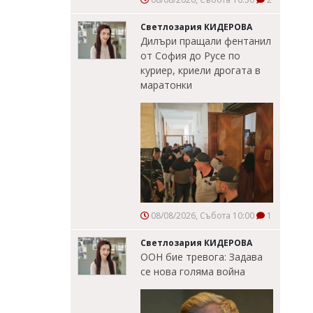
Светлозария КИДЕРОВА
Дилъри пращали фентанил
от София до Русе по
куриер, криели дрогата в
маратонки
08/08/2026, Събота 10:00
1
Светлозария КИДЕРОВА
ООН бие тревога: Задава
се нова голяма война