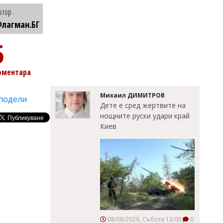
втор
лагман.БГ
5
оментара
Михаил ДИМИТРОВ
подели
Дете е сред жертвите на
нощните руски удари край
Киев
08/08/2026, Събота 13:00
0