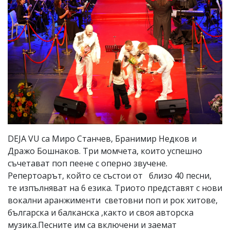
DEJA VU са Миро Станчев, Бранимир Недков и
Дражо Бошнаков. Три момчета, които успешно
съчетават поп пеене с оперно звучене.
Репертоарът, който се състои от близо 40 песни,
те изпълняват на 6 езика. Триото представят с нови
вокални аранжименти световни поп и рок хитове,
българска и балканска ,както и своя авторска
музика.Песните им са включени и заемат