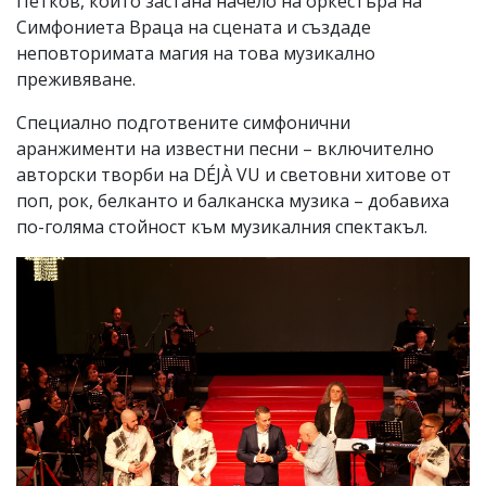
Петков, който застана начело на оркестъра на
Симфониета Враца на сцената и създаде
неповторимата магия на това музикално
преживяване.
Специално подготвените симфонични
аранжименти на известни песни – включително
авторски творби на DÉJÀ VU и световни хитове от
поп, рок, белканто и балканска музика – добавиха
по-голяма стойност към музикалния спектакъл.