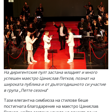
На диригентския пулт застана младият и много
успешен маестро Цанислав Петков, познат на
широката публика и от дългогодишното си участие
в група „Петте сезона
“
Тази елегантна симбиоза на стилове беше
постигната благодарение на маестро Цанислав