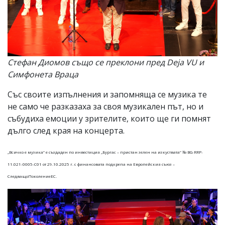
Стефан Диомов също се преклони пред Deja VU и
Симфонета Враца
Със своите изпълнения и запомняща се музика те
не само че разказаха за своя музикален път, но и
събудиха емоции у зрителите, които ще ги помнят
дълго след края на концерта.
„Всичко е музика“ е създаден по инвестиция „Бургас – пристан зелен на изкуствата“ № BG-RRP-
11.021-0005-C01 от 29.10.2025 г. с финансовата подкрепа на Европейския съюз –
СледващоПоколениеЕС.