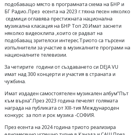
подобаващо място в програмната схема на БНР и
БГ Радио..През есента на 2023 г.тяхна песен няколко
седмици оглавява престижната национална
музикална класация на БНР Топ 20.Имат заснети
няколко видеоклипа ,които се радват на
подобаващ зрителски интерес.Триото са търсени
изпълнители за участие в музикалните програми на
националните телевизии.
За четирите години от създаването си DEJA VU
имат над З00 концерти и участия в страната и
чужбина.
Имат издаден самостоятелен музикален албум”Път
към върха”.През 2023 година печелят голямата
награда на публиката от Хlll-тия Международен
конкурс за поп и рок музика -СОФИЯ.
През есента на 2024 година триото реализира
едномесечно успешно турне в Канада и САЩ.През