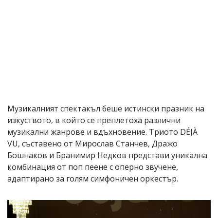
Музикалният спектакъл беше истински празник на
изкуството, в който се преплетоха различни
музикални жанрове и вдъхновение. Триото DÉJÀ
VU, съставено от Мирослав Станчев, Дражо
Бошнаков и Бранимир Недков представи уникална
комбинация от поп пеене с оперно звучене,
адаптирано за голям симфоничен оркестър.