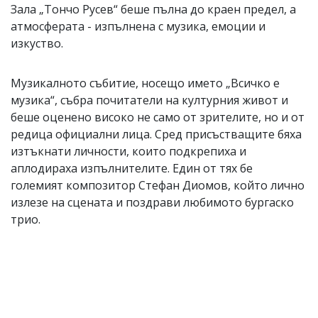
Зала „Тончо Русев“ беше пълна до краен предел, а
атмосферата - изпълнена с музика, емоции и
изкуство.
Музикалното събитие, носещо името „Всичко е
музика“, събра почитатели на културния живот и
беше оценено високо не само от зрителите, но и от
редица официални лица. Сред присъстващите бяха
изтъкнати личности, които подкрепиха и
аплодираха изпълнителите. Един от тях бе
големият композитор Стефан Диомов, който лично
излезе на сцената и поздрави любимото бургаско
трио.