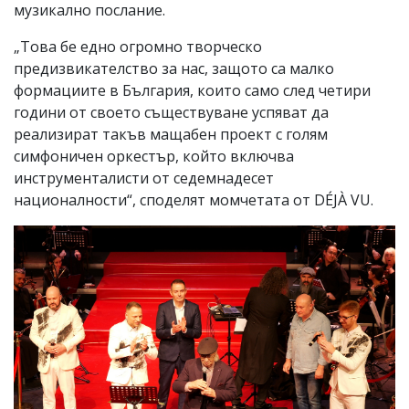
музикално послание.
„Това бе едно огромно творческо
предизвикателство за нас, защото са малко
формациите в България, които само след четири
години от своето съществуване успяват да
реализират такъв мащабен проект с голям
симфоничен оркестър, който включва
инструменталисти от седемнадесет
националности“, споделят момчетата от DÉJÀ VU.