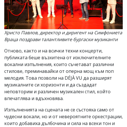
Христо Павлов, директор и диригент на Симфониета
Враца поздрави талантливите бургаски музиканти
Отново, както и на всички техни концерти,
публиката беше възхитена от изключителните
вокални изпълнения, които съчетават различни
стилове, преминавайки от оперна мощ към поп
мелодия. Това позволи на DÉJÀ VU да разширят
музикалните си хоризонти и да създадат
неповторим и различен музикален стил, който
впечатлява и вдъхновява.
Изпълненията на сцената не се състояха само от
чудесни вокали, но и от невероятните оркестрации,
които добавиха дълбочина и сила на всеки тон и