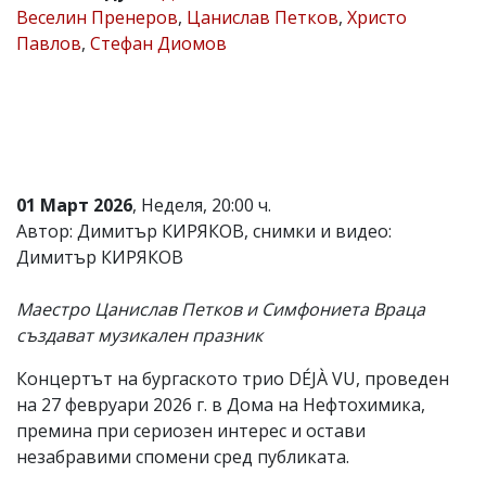
Веселин Пренеров
,
Цанислав Петков
,
Христо
Коментарите
Павлов
,
Стефан Диомов
под
статиите
се
въвеждат
от
читателите
и
редакцията
не
01 Март 2026
, Неделя, 20:00 ч.
носи
Автор: Димитър КИРЯКОВ, снимки и видео:
отговорност
Димитър КИРЯКОВ
за
тях!
Ако
Маестро Цанислав Петков и Симфониета Враца
откриете
създават музикален празник
обиден
за
вас
Концертът на бургаското трио DÉJÀ VU, проведен
коментар,
на 27 февруари 2026 г. в Дома на Нефтохимика,
моля
премина при сериозен интерес и остави
сигнализирайте
ни!
незабравими спомени сред публиката.