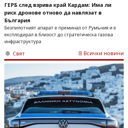
ГЕРБ след взрива край Кардам: Има ли
риск дронове отново да навлязат в
България
Безпилотният апарат е преминал от Румъния и е
експлодирал в близост до стратегическа газова
инфраструктура
Всички новини
Свят