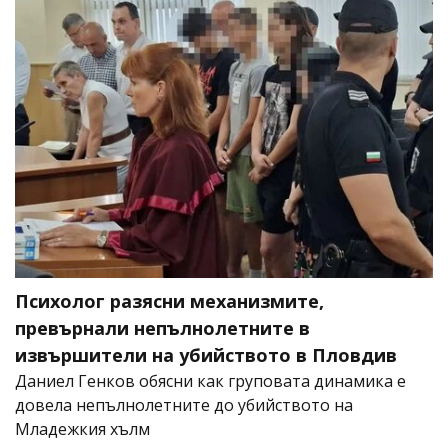
Психолог разясни механизмите,
превърнали непълнолетните в
извършители на убийството в Пловдив
Даниел Генков обясни как груповата динамика е
довела непълнолетните до убийството на
Младежкия хълм