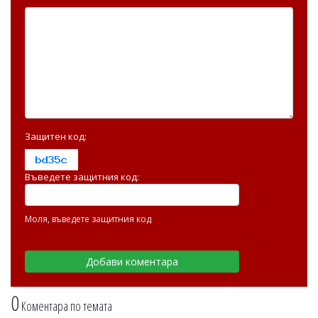
Защитен код:
Въведете защитния код:
Моля, въведете защитния код
0
Коментара по темата