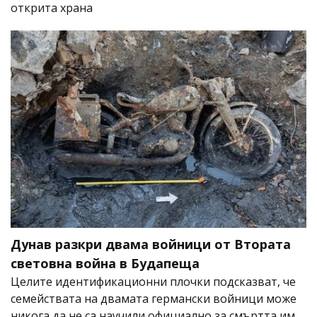
открита храна
Дунав разкри двама войници от Втората
световна война в Будапеща
Целите идентификационни плочки подсказват, че
семействата на двамата германски войници може
никога да не са научили официално за смъртта им