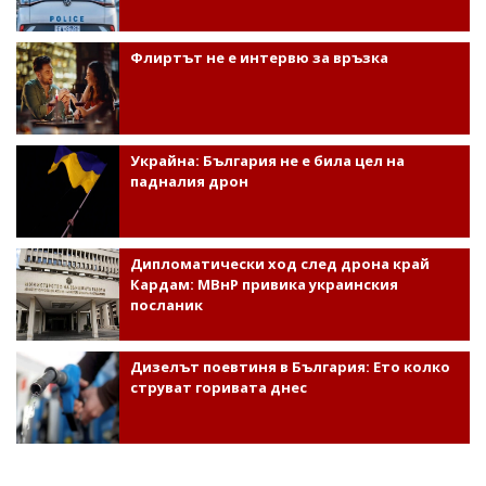
Флиртът не е интервю за връзка
Украйна: България не е била цел на
падналия дрон
Дипломатически ход след дрона край
Кардам: МВнР привика украинския
посланик
Дизелът поевтиня в България: Ето колко
струват горивата днес