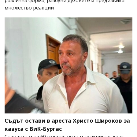
различна форма, разбуни духовете и предизвика
множество реакции
Съдът остави в ареста Христо Широков за
казуса с ВиК-Бургас
Станал съм на 60 години, не съм се укривал, каза