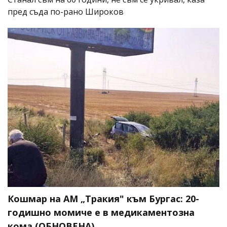
пред съда по-рано Широков
Кошмар на АМ „Тракия" към Бургас: 20-
годишно момиче е в медикаментозна
кома (ОБНОВЕНА)