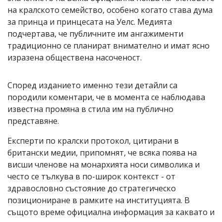
на кралското семейство, особено когато става дума
за принца и принцесата на Уелс. Медията
подчертава, че публичните им ангажименти
традиционно се планират внимателно и имат ясно
изразена обществена насоченост.
Според изданието именно тези детайли са
породили коментари, че в момента се наблюдава
известна промяна в стила им на публично
представяне.
Експерти по кралски протокол, цитирани в
британски медии, припомнят, че всяка поява на
висши членове на монархията носи символика и
често се тълкува в по-широк контекст - от
здравословно състояние до стратегическо
позициониране в рамките на институцията. В
същото време официална информация за каквато и