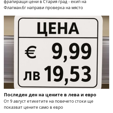
фрапиращи цени в Стария град - екип на
Флагман.бг направи проверка на място
Последен ден на цените в лева и евро
От 9 август етикетите на повечето стоки ще
показват цените само в евро