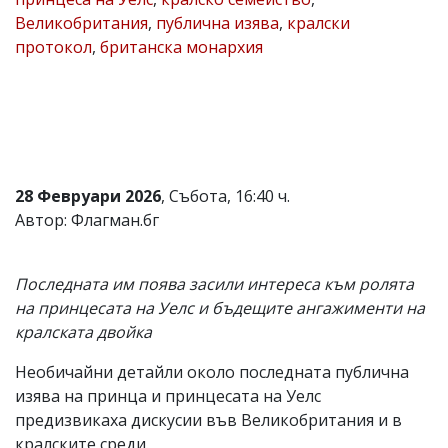
Великобритания
,
публична изява
,
кралски
Коментарите
под
протокол
,
британска монархия
статиите
се
въвеждат
от
читателите
и
редакцията
не
28 Февруари 2026
, Събота, 16:40 ч.
носи
Автор: Флагман.бг
отговорност
за
тях!
Ако
Последната им поява засили интереса към ролята
откриете
на принцесата на Уелс и бъдещите ангажименти на
обиден
за
кралската двойка
вас
коментар,
Необичайни детайли около последната публична
моля
изява на принца и принцесата на Уелс
сигнализирайте
предизвикаха дискусии във Великобритания и в
ни!
кралските среди.