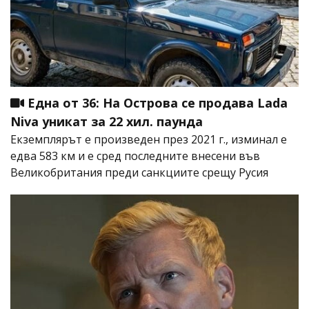
Една от 36: На Острова се продава Lada
Niva уникат за 22 хил. паунда
Екземплярът е произведен през 2021 г., изминал е
едва 583 км и е сред последните внесени във
Великобритания преди санкциите срещу Русия