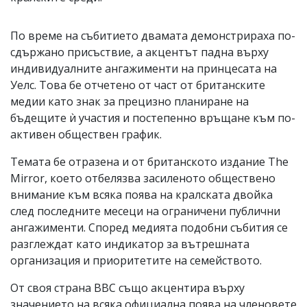
По време на събитието двамата демонстрираха по-
сдържано присъствие, а акцентът падна върху
индивидуалните ангажименти на принцесата на
Уелс. Това бе отчетено от част от британските
медии като знак за прецизно планиране на
бъдещите ѝ участия и постепенно връщане към по-
активен обществен график.
Темата бе отразена и от британското издание The
Mirror, което отбелязва засиленото обществено
внимание към всяка поява на кралската двойка
след последните месеци на ограничени публични
ангажименти. Според медията подобни събития се
разглеждат като индикатор за вътрешната
организация и приоритетите на семейството.
От своя страна BBC също акцентира върху
значението на всяка официална поява на членовете