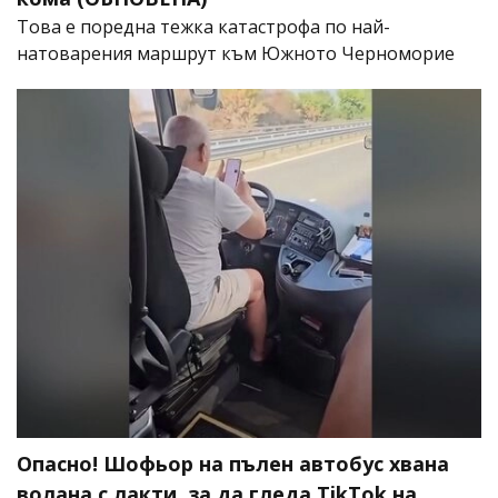
Това е поредна тежка катастрофа по най-
натоварения маршрут към Южното Черноморие
Опасно! Шофьор на пълен автобус хвана
волана с лакти, за да гледа TikTok на