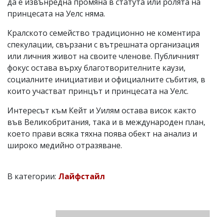
да е извънредна промяна в статута или ролята на
принцесата на Уелс няма.
Кралското семейство традиционно не коментира
спекулации, свързани с вътрешната организация
или личния живот на своите членове. Публичният
фокус остава върху благотворителните каузи,
социалните инициативи и официалните събития, в
които участват принцът и принцесата на Уелс.
Интересът към Кейт и Уилям остава висок както
във Великобритания, така и в международен план,
което прави всяка тяхна поява обект на анализ и
широко медийно отразяване.
В категории:
Лайфстайл