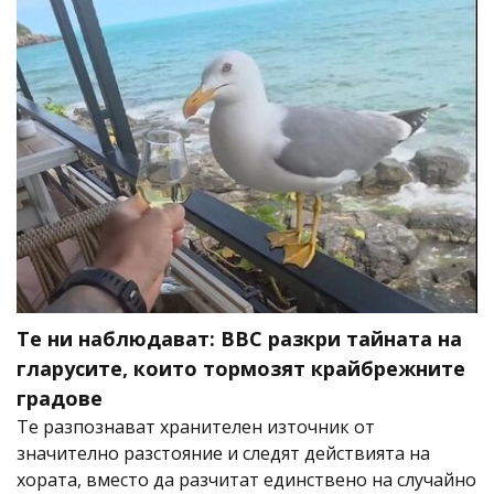
Те ни наблюдават: BBC разкри тайната на
гларусите, които тормозят крайбрежните
градове
Те разпознават хранителен източник от
значително разстояние и следят действията на
хората, вместо да разчитат единствено на случайно