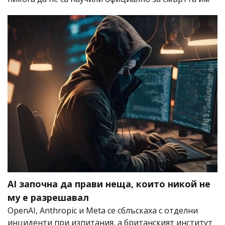
AI започна да прави неща, които никой не
му е разрешавал
OpenAI, Anthropic и Meta се сблъскаха с отделни
инциденти при изпитания, а британският институт