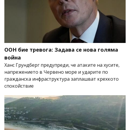
ООН бие тревога: Задава се нова голяма
война
Ханс Грундберг предупреди, че атаките на хусите,
напрежението в Червено море и ударите по
гражданска инфраструктура заплашват крехкото
спокойствие