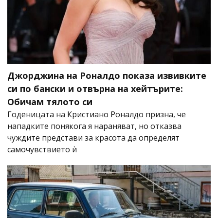
Джорджина на Роналдо показа извивките
си по бански и отвърна на хейтърите:
Обичам тялото си
Годеницата на Кристиано Роналдо призна, че
нападките понякога я нараняват, но отказва
чуждите представи за красота да определят
самочувствието ѝ