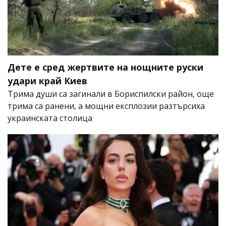
Дете е сред жертвите на нощните руски
удари край Киев
Трима души са загинали в Бориспилски район, още
трима са ранени, а мощни експлозии разтърсиха
украинската столица