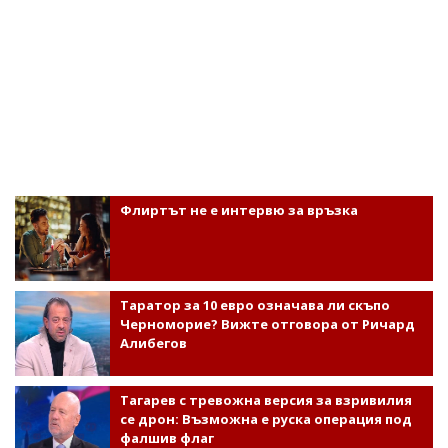
Флиртът не е интервю за връзка
Таратор за 10 евро означава ли скъпо
Черноморие? Вижте отговора от Ричард
Алибегов
Тагарев с тревожна версия за взривилия
се дрон: Възможна е руска операция под
фалшив флаг