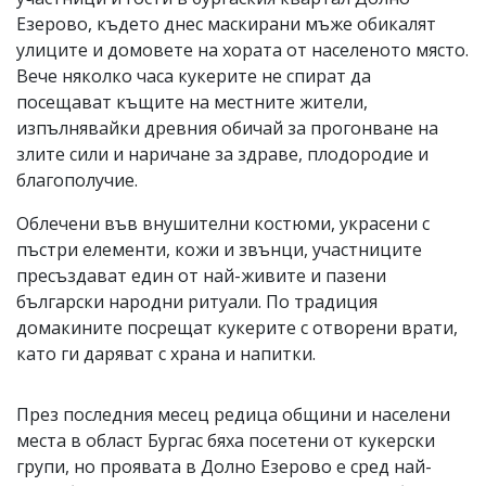
Езерово, където днес маскирани мъже обикалят
улиците и домовете на хората от населеното място.
Вече няколко часа кукерите не спират да
посещават къщите на местните жители,
изпълнявайки древния обичай за прогонване на
злите сили и наричане за здраве, плодородие и
благополучие.
Облечени във внушителни костюми, украсени с
пъстри елементи, кожи и звънци, участниците
пресъздават един от най-живите и пазени
български народни ритуали. По традиция
домакините посрещат кукерите с отворени врати,
като ги даряват с храна и напитки.
През последния месец редица общини и населени
места в област Бургас бяха посетени от кукерски
групи, но проявата в Долно Езерово е сред най-