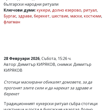
български народни ритуали
Коментарите
Ключови думи:
кукери
,
долно езерово
,
ритуал
,
под
статиите
Бургас
,
здраве
,
берекет
,
шествие
,
маски
,
костюми
,
се
флагман
въвеждат
от
читателите
и
редакцията
не
носи
отговорност
28 Февруари 2026
, Събота, 15:26 ч.
за
тях!
Автор: Димитър КИРЯКОВ, снимки: Димитър
Ако
КИРЯКОВ
откриете
обиден
за
Стотици маскирани обикалят домовете, за да
вас
прогонят злите сили и да нарекат за здраве и
коментар,
берекет
моля
сигнализирайте
ни!
Традиционният кукерски ритуал събра стотици
участници и гости в бургаския квартал Долно