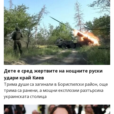
Дете е сред жертвите на нощните руски
удари край Киев
Трима души са загинали в Бориспилски район, още
трима са ранени, а мощни експлозии разтърсиха
украинската столица