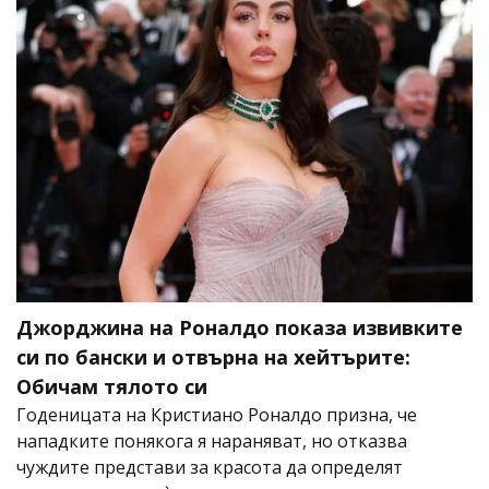
Джорджина на Роналдо показа извивките
си по бански и отвърна на хейтърите:
Обичам тялото си
Годеницата на Кристиано Роналдо призна, че
нападките понякога я нараняват, но отказва
чуждите представи за красота да определят