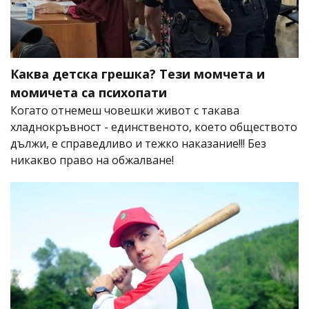
Каква детска грешка? Тези момчета и
момичета са психопати
Когато отнемеш човешки живот с такава
хладнокръвност - единственото, което обществото
дължи, е справедливо и тежко наказание!!! Без
никакво право на обжалване!