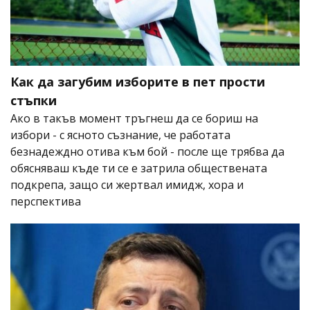
Как да загубим изборите в пет прости
стъпки
Ако в такъв момент тръгнеш да се бориш на
избори - с ясното съзнание, че работата
безнадеждно отива към бой - после ще трябва да
обясняваш къде ти се е затрила обществената
подкрепа, защо си жертвал имидж, хора и
перспектива