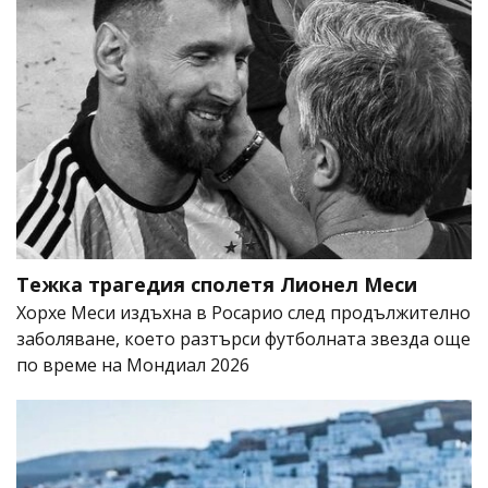
Тежка трагедия сполетя Лионел Меси
Хорхе Меси издъхна в Росарио след продължително
заболяване, което разтърси футболната звезда още
по време на Мондиал 2026