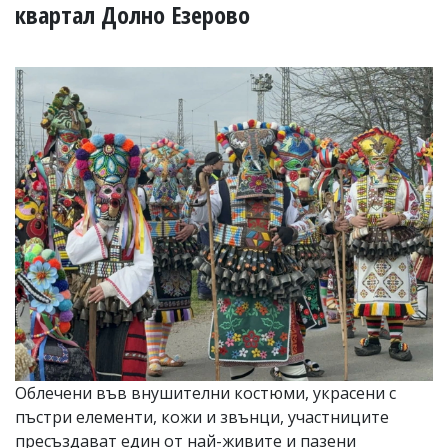
УКРАЙНА
квартал Долно Езерово
СПОРТ
РАЗСЛЕДВАНЕ
БИЗНЕС
ЮГ
Управители:
Веселин
Василев,
email:
v.vasilev@flagman.bg
Катя
Касабова,
еmail:
k.kassabova@flagman.bg
Главен
редактор:
Иван
Облечени във внушителни костюми, украсени с
Колев,
пъстри елементи, кожи и звънци, участниците
email:
office@flagman.bg
пресъздават един от най-живите и пазени