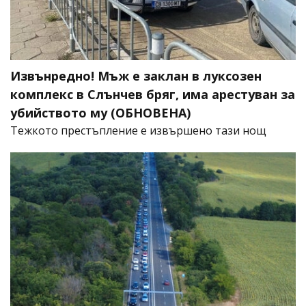
Извънредно! Мъж е заклан в луксозен
комплекс в Слънчев бряг, има арестуван за
убийството му (ОБНОВЕНА)
​Тежкото престъпление е извършено тази нощ