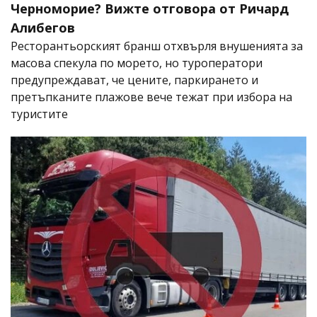
Черноморие? Вижте отговора от Ричард
Алибегов
Ресторантьорският бранш отхвърля внушенията за
масова спекула по морето, но туроператори
предупреждават, че цените, паркирането и
претъпканите плажове вече тежат при избора на
туристите