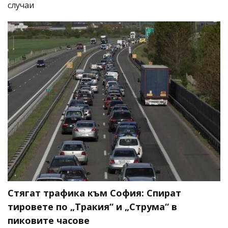
случаи
Стягат трафика към София: Спират
тировете по „Тракия“ и „Струма“ в
пиковите часове