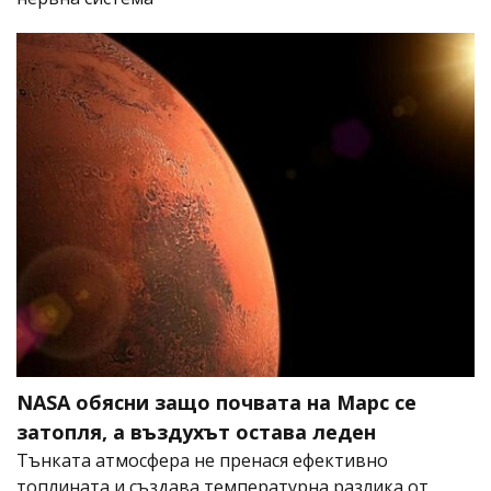
NASA обясни защо почвата на Марс се
затопля, а въздухът остава леден
Тънката атмосфера не пренася ефективно
топлината и създава температурна разлика от