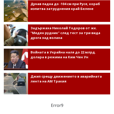
Дунав падна до -104 см при Русе, кораб
изпитва затруднения край Белене
Задържаха Николай Тодоров от жк.
"Меден рудник" след тест за три вида
дрога зад волана
Войната в Украйна наля до 22 млрд.
долара в режима на Ким Чен Ун
Джип срещу движението в аварийната
лента на АМ Тракия
Error9