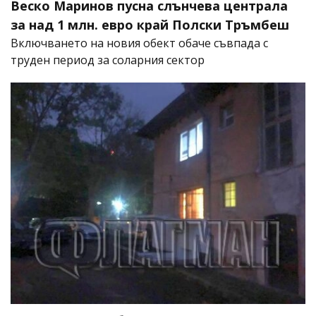
Веско Маринов пусна слънчева централа
за над 1 млн. евро край Полски Тръмбеш
Включването на новия обект обаче съвпада с
труден период за соларния сектор