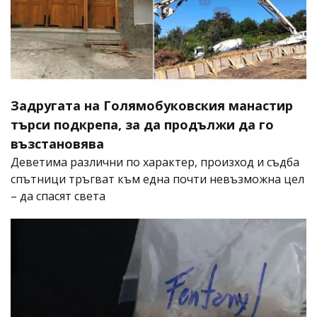
Задругата на Голямобуковския манастир
търси подкрепа, за да продължи да го
възстановява
Деветима различни по характер, произход и съдба
спътници тръгват към една почти невъзможна цел
– да спасят света