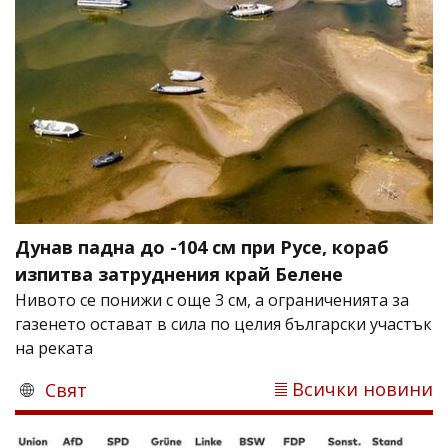
Дунав падна до -104 см при Русе, кораб
изпитва затруднения край Белене
Нивото се понижи с още 3 см, а ограниченията за
газенето остават в сила по целия български участък
на реката
Всички новини
Свят