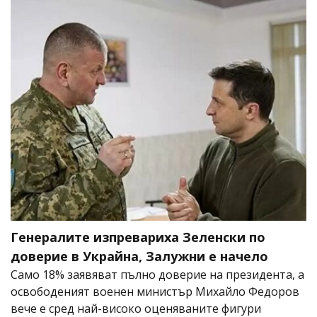
Генералите изпревариха Зеленски по
доверие в Украйна, Залужни е начело
Само 18% заявяват пълно доверие на президента, а
освободеният военен министър Михайло Федоров
вече е сред най-високо оценяваните фигури