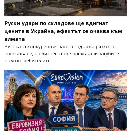
Руски удари по складове ще вдигнат
цените в Украйна, ефектът се очаква към
зимата
Високата конкуренция засега задържа рязкото
поскъпване, но бизнесът ще прехвърли загубите
към потребителите