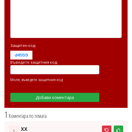
Защитен код:
Въведете защитния код:
Моля, въведете защитния код
1
Коментара по темата
XX
1.