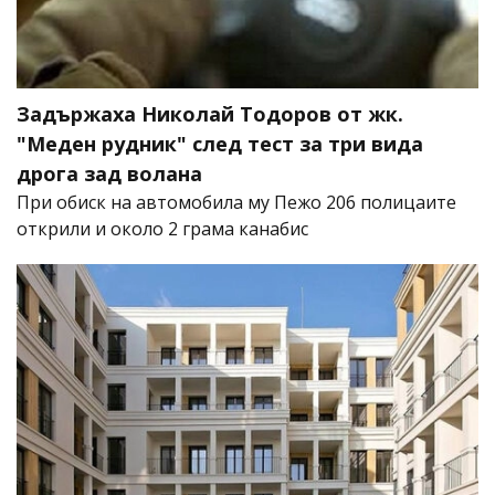
Задържаха Николай Тодоров от жк.
"Меден рудник" след тест за три вида
дрога зад волана
При обиск на автомобила му Пежо 206 полицаите
открили и около 2 грама канабис