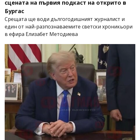
сцената на първия подкаст на открито в
Бургас
Срещата ще води дългогодишният журналист и
един от най-разпознаваемите светски хроникьори
в ефира Елизабет Методиева