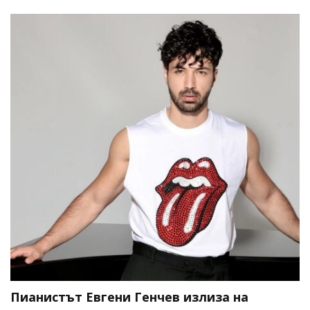
Пианистът Евгени Генчев излиза на