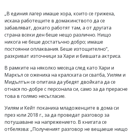
„В единия лагер имаше хора, които се грижеха,
искаха работещите в домакинството да се
забавляват, докато работят там, а от другата
страна всеки ден беше нещо различно. Нищо
никога не беше достатъчно добро; имаше
постоянни оплаквания. Беше изтощително“,
разкриват източници за Хари и бившата актриса.
В рамките на няколко месеца след като Хари и
Маркъл се ожениха на кралската си сватба, Уилям и
Мидълтън се опитаха да убедят двойката да се
отнася по-добре с персонала си, само за да прерасне
това в голямо несъгласие.
Уилям и Кейт поканиха младоженците в дома си
през юли 2018 г., за да проведат разговор за
потушаване на напрежението. В книгата се
отбелязва: „Полученият разговор не вещаеше нищо