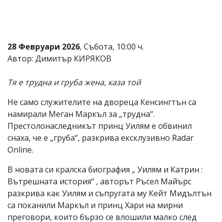
Коментарите
под
статиите
се
28 Февруари 2026
, Събота, 10:00 ч.
въвеждат
от
Автор: Димитър КИРЯКОВ
читателите
и
Тя е трудна и груба жена, каза той
редакцията
не
носи
Не само служителите на двореца Кенсингтън са
отговорност
намирали Меган Маркъл за „трудна“.
за
Престолонаследникът принц Уилям е обвинил
тях!
Ако
снаха, че е „груба“, разкрива ексклузивно Radar
откриете
Online.
обиден
за
В новата си кралска биография „ Уилям и Катрин :
вас
Вътрешната история“ , авторът Ръсел Майърс
коментар,
моля
разкрива как Уилям и съпругата му Кейт Мидълтън
сигнализирайте
са поканили Маркъл и принц Хари на мирни
ни!
преговори, които бързо се влошили малко след