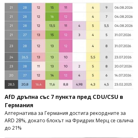
AfD дръпна със 7 пункта пред CDU/CSU в
Германия
Алтернатива за Германия достига рекордните за
ARD 28%, докато блокът на Фридрих Мерц се свлича
до 21%