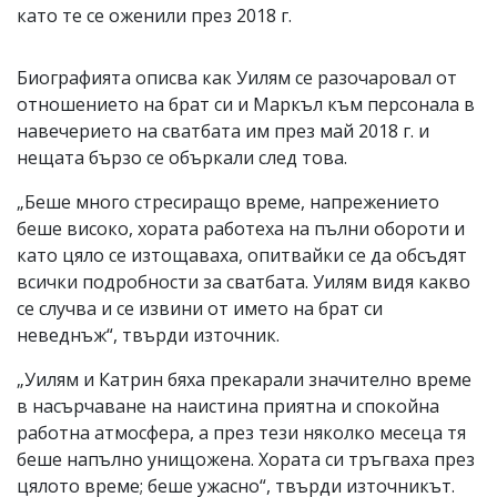
като те се оженили през 2018 г.
Биографията описва как Уилям се разочаровал от
отношението на брат си и Маркъл към персонала в
навечерието на сватбата им през май 2018 г. и
нещата бързо се объркали след това.
„Беше много стресиращо време, напрежението
беше високо, хората работеха на пълни обороти и
като цяло се изтощаваха, опитвайки се да обсъдят
всички подробности за сватбата. Уилям видя какво
се случва и се извини от името на брат си
неведнъж“, твърди източник.
„Уилям и Катрин бяха прекарали значително време
в насърчаване на наистина приятна и спокойна
работна атмосфера, а през тези няколко месеца тя
беше напълно унищожена. Хората си тръгваха през
цялото време; беше ужасно“, твърди източникът.