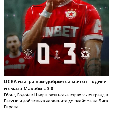
ЦСКА изигра най-добрия си мач от години
и смаза Макаби с 3:0
Ебонг, Годой и Цварц разкъсаха израелския гранд в
Батуми и доближиха червените до плейофа на Лига
Европа