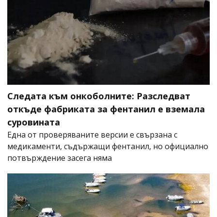
Следата към онкоболните: Разследват
откъде фабриката за фентанил е вземала
суровината
Една от проверяваните версии е свързана с
медикаменти, съдържащи фентанил, но официално
потвърждение засега няма