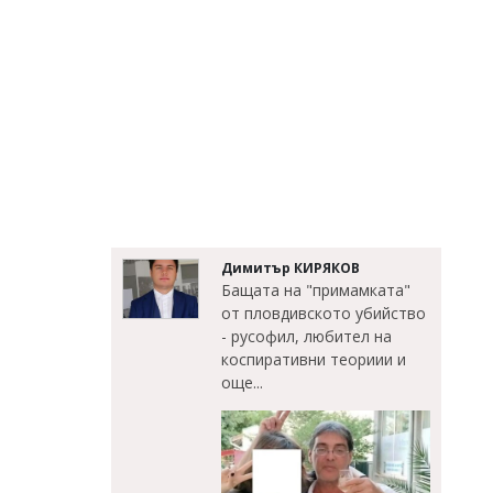
Димитър КИРЯКОВ
Бащата на "примамката"
от пловдивското убийство
- русофил, любител на
коспиративни теориии и
още...