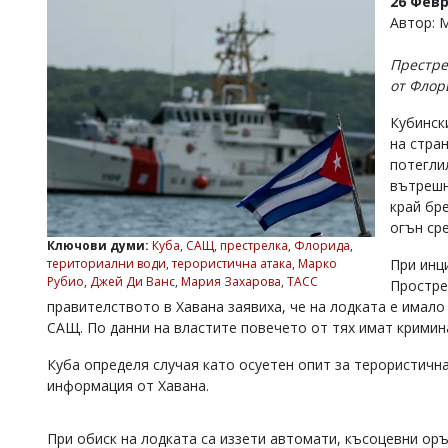
26 Февр
УКРАЙНА
Автор:
СПОРТ
Престре
РАЗСЛЕДВАНЕ
от Флор
БИЗНЕС
Кубинск
ЮГ
на стра
потегли
Управители:
вътрешн
Веселин
край бр
Василев,
огън ср
email:
Ключови думи:
Куба
,
САЩ
,
престрелка
,
Флорида
,
v.vasilev@flagman.bg
териториални води
,
терористична атака
,
Марко
При инц
Катя
Рубио
,
Джей Ди Ванс
,
Мария Захарова
,
ТАСС
Простре
Касабова,
правителството в Хавана заявиха, че на лодката е имал
еmail:
k.kassabova@flagman.bg
САЩ. По данни на властите повечето от тях имат кримин
Главен
редактор:
Куба определя случая като осуетен опит за терористична
Иван
информация от Хавана.
Колев,
email:
office@flagman.bg
При обиск на лодката са иззети автомати, късоцевни ор