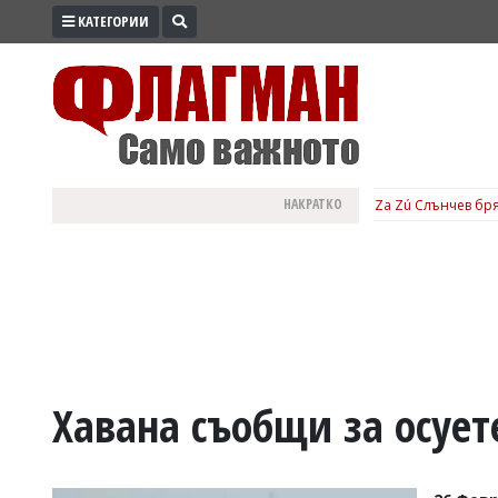
КАТЕГОРИИ
ПРОМО
ЗОНА
ИЗБОРИ
2026
ПРАКТИЧНО
НАКРАТКО
Za Zú Слънчев бря
КУЛТУРА
ЗДРАВЕ
ПОЛИТИКА
ОБЩИНИ
ОБЩЕСТВО
ЛАЙФСТАЙЛ
Хавана съобщи за осует
ВОЙНАТА
В