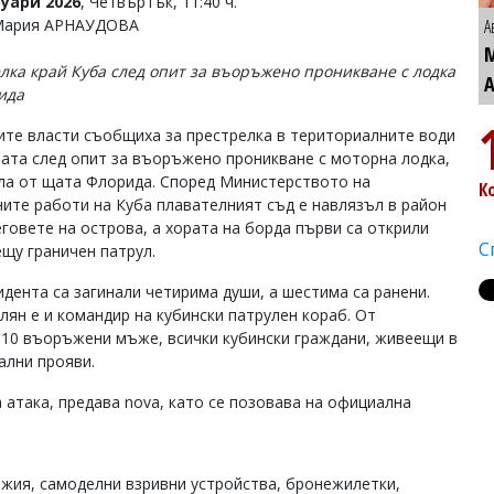
уари 2026
, Четвъртък, 11:40 ч.
 Мария АРНАУДОВА
А
лка край Куба след опит за въоръжено проникване с лодка
ида
ите власти съобщиха за престрелка в териториалните води
ната след опит за въоръжено проникване с моторна лодка,
ла от щата Флорида. Според Министерството на
К
ите работи на Куба плавателният съд е навлязъл в район
еговете на острова, а хората на борда първи са открили
С
ещу граничен патрул.
идента са загинали четирима души, а шестима са ранени.
лян е и командир на кубински патрулен кораб. От
о 10 въоръжени мъже, всички кубински граждани, живеещи в
ални прояви.
 атака, предава nova, като се позовава на официална
ъжия, самоделни взривни устройства, бронежилетки,