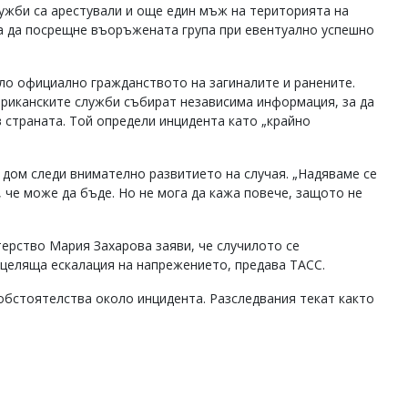
ужби са арестували и още един мъж на територията на
за да посрещне въоръжената група при евентуално успешно
о официално гражданството на загиналите и ранените.
риканските служби събират независима информация, за да
 страната. Той определи инцидента като „крайно
дом следи внимателно развитието на случая. „Надяваме се
, че може да бъде. Но не мога да кажа повече, защото не
ерство Мария Захарова заяви, че случилото се
 целяща ескалация на напрежението, предава ТАСС.
бстоятелства около инцидента. Разследвания текат както