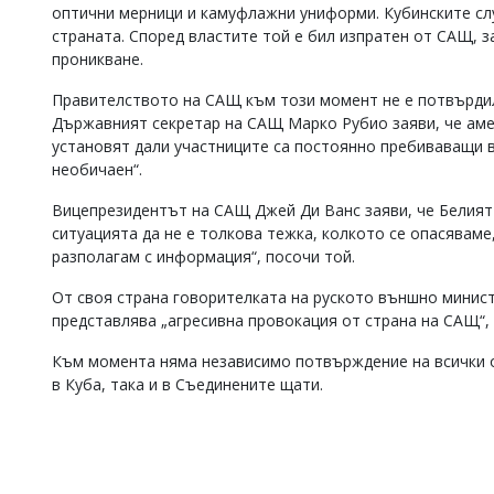
оптични мерници и камуфлажни униформи. Кубинските сл
Коментарите
страната. Според властите той е бил изпратен от САЩ, 
под
проникване.
статиите
се
Правителството на САЩ към този момент не е потвърдил
въвеждат
Държавният секретар на САЩ Марко Рубио заяви, че аме
от
читателите
установят дали участниците са постоянно пребиваващи в
и
необичаен“.
редакцията
не
Вицепрезидентът на САЩ Джей Ди Ванс заяви, че Белият 
носи
ситуацията да не е толкова тежка, колкото се опасяваме
отговорност
разполагам с информация“, посочи той.
за
тях!
От своя страна говорителката на руското външно минист
Ако
представлява „агресивна провокация от страна на САЩ“,
откриете
обиден
Към момента няма независимо потвърждение на всички о
за
вас
в Куба, така и в Съединените щати.
коментар,
моля
сигнализирайте
ни!