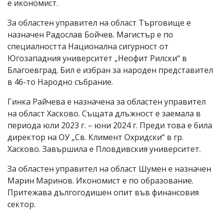
е икономист.
За областен управител на област Търговище е
назначен Радослав Бойчев. Магистър е по
специалността Национална сигурност от
Югозападния университет „Неофит Рилски“ в
Благоевград. Бил е избран за народен представител
в 46-то Народно събрание.
Гинка Райчева е назначена за областен управител
на област Хасково. Същата длъжност е заемала в
периода юли 2023 г. – юни 2024 г. Преди това е била
директор на ОУ „Св. Климент Охридски“ в гр.
Хасково. Завършила е Пловдивския университет.
За областен управител на област Шумен е назначен
Марин Маринов. Икономист е по образование.
Притежава дългогодишен опит във финансовия
сектор.