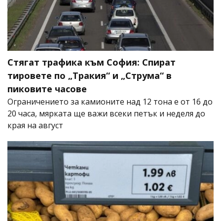
Стягат трафика към София: Спират
тировете по „Тракия“ и „Струма“ в
пиковите часове
Ограничението за камионите над 12 тона е от 16 до
20 часа, мярката ще важи всеки петък и неделя до
края на август