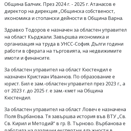
Община Балчик. През 2024 г. - 2025 г. Атанасов е
директор на дирекция „Общинска собственост,
икономика и стопански дейности в Община Варна.
Здравко Тодоров е назначен за областен управител
на област Кърджали. Завършва икономика и
организация на труда в УНСС-София. Дълги години
работи в сферата на търговията, на недвижимите
имоти и финансите.
За областен управител на област Кюстендил е
назначен Кристиан Иванчов. По образование е
юрист. Бил е зам.-областен управител през 2023 г., а
от 2023 г. до 2025 г. е зам.-кмет на Община
Кюстендил.
За областен управител на област Ловеч е назначена
Поля Върбанова. Тя завършва история във ВТУ „Св.
Св. Кирил и Методий“ в гр. В. Търново. Върбанова е
работила на различни експертни длъжности в