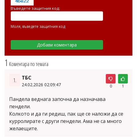
Въведете защитния код:
Моля, въведете защитния код
1
Коментара по темата
ТБС
1.
24.02.2026 02:09:47
0
1
Пандела веднага започна да назначава
пендели.
Колкото и да ги редиш, пак ще се наложи да се
курролирате с други пендели. Ама не са много
желаещите.