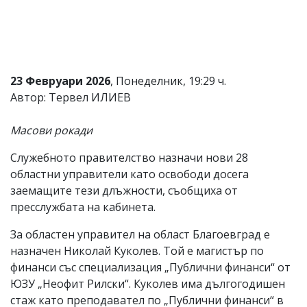
Коментарите
под
статиите
се
въвеждат
от
23 Февруари 2026
, Понеделник, 19:29 ч.
читателите
Автор: Тервел ИЛИЕВ
и
редакцията
не
Масови рокади
носи
отговорност
Служебното правителство назначи нови 28
за
областни управители като освободи досега
тях!
Ако
заемащите тези длъжности, съобщиха от
откриете
пресслужбата на кабинета.
обиден
за
За областен управител на област Благоевград е
вас
назначен Николай Куколев. Той е магистър по
коментар,
моля
финанси със специализация „Публични финанси“ от
сигнализирайте
ЮЗУ „Неофит Рилски“. Куколев има дългогодишен
ни!
стаж като преподавател по „Публични финанси“ в