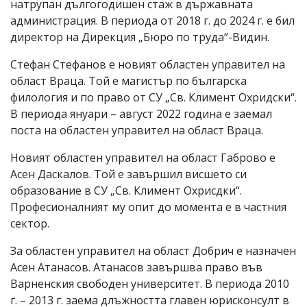
натрупан дългогодишен стаж в държавната
администрация. В периода от 2018 г. до 2024 г. е бил
директор на Дирекция „Бюро по труда“-Видин.
Стефан Стефанов е новият областен управител на
област Враца. Той е магистър по българска
филология и по право от СУ „Св. Климент Охридски“.
В периода януари – август 2022 година е заемал
поста на областен управител на област Враца.
Новият областен управител на област Габрово е
Асен Даскалов. Той е завършил висшето си
образование в СУ „Св. Климент Охрисдки“.
Професионалният му опит до момента е в частния
сектор.
За областен управител на област Добрич е назначен
Асен Атанасов. Атанасов завършва право във
Варненския свободен университет. В периода 2010
г. – 2013 г. заема длъжността главен юрисконсулт в