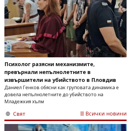
Психолог разясни механизмите,
превърнали непълнолетните в
извършители на убийството в Пловдив
Даниел Генков обясни как груповата динамика е
довела непълнолетните до убийството на
Младежкия хълм
Всички новини
Свят