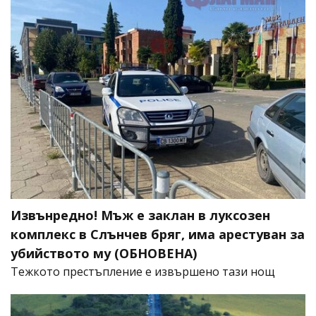
Извънредно! Мъж е заклан в луксозен
комплекс в Слънчев бряг, има арестуван за
убийството му (ОБНОВЕНА)
​Тежкото престъпление е извършено тази нощ