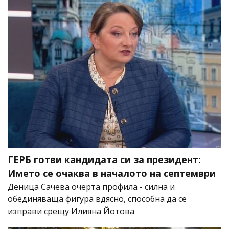
ГЕРБ готви кандидата си за президент:
Името се очаква в началото на септември
Деница Сачева очерта профила - силна и
обединяваща фигура вдясно, способна да се
изправи срещу Илияна Йотова