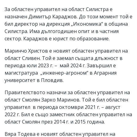
За областен управител на област Силистра е
назначен Димитър Караджов. До този момент той е
бил директор на дирекция „Икономика“ в община
Силистра. Има дългогодишен опит и в частния
сектор. Караджов е юрист по образование.
Маринчо Христов е новият областен управител на
област Сливен. Той е заемал същата длъжност в
периода юли 2023 г. – май 2024 г. Завършил е
магистратура „инженер-агроном“ в Аграрния
университет в Пловдив.
Правителството назначи за областен управител на
област Смолян Зарко Маринов. Той е бил областен
управител в периода октомври 2021 г. – август
2022 г. Бил е също заместник областен управител на
област Смолян през 2014 г. и 2015 година.
Вяра Тодева е новият областен управител на