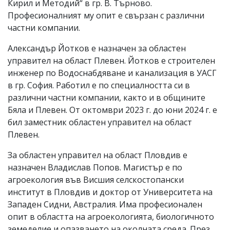
Кирил и Методий“ в гр. В. Търново.
Професионалният му опит е свързан с различни
частни компании.
Александър Йотков е назначен за областен
управител на област Плевен. Йотков е строителен
инженер по Водоснабдяване и канализация в УАСГ
в гр. София. Работил е по специалността си в
различни частни компании, както и в общините
Бяла и Плевен. От октомври 2023 г. до юни 2024 г. е
бил заместник областен управител на област
Плевен.
За областен управител на област Пловдив е
назначен Владислав Попов. Магистър е по
агроекология във Висшия селскостопански
институт в Пловдив и доктор от Университета на
Западен Сидни, Австралия. Има професионален
опит в областта на агроекологията, биологичното
земеделие и опазването на околната среда. През