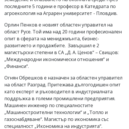
последните 5 години е професор в Катедрата по
агроекология на Аграрен университет - Пловдив.
Орлин Пенков е новият областен управител на
област Русе. Той има над 20 години професионален
опит в сферата на мениджмънта, бизнес-
развитието и продажбите. Завършил е 2
магистърски степени в СА „Д. А. Ценов“ – Свищов:
„Международни икономически отношения“ и
„Финанси“.
Огнян Обрешков е назначен за областен управител
на област Разград. Притежава дългогодишен опит
като експерт и ръководител в индустриалната
поддръжка в големи промишлени предприятия.
Машинен инженер по специалностите
„Машиностроителни технологии“ и „Топло и
газоснабдяване“. Магистър по икономика със
специалност „Икономика на индустрията“.