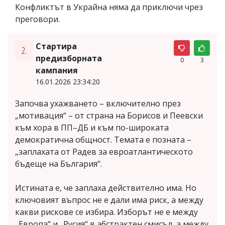
Конфликтът в Украйна няма да приключи чрез
преговори.
Стартира
2.
предизборната
0
3
кампания
16.01.2026 23:34:20
Започва ухажването – включително през
„мотивация“ – от страна на Борисов и Пеевски
към хора в ПП–ДБ и към по-широката
демократична общност. Темата е позната –
„заплахата от Радев за евроатлантическото
бъдеще на България“.
Истината е, че заплаха действително има. Но
ключовият въпрос не е дали има риск, а между
какви рискове се избира. Изборът не е между
„Европа“ и „Русия“ в абстрактен смисъл, а между