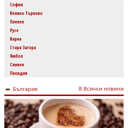
София
Велико Търново
Плевен
Русе
Варна
Стара Загора
Ямбол
Сливен
Пловдив
Всички новини
България