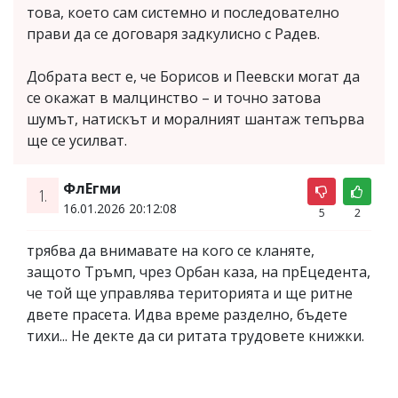
това, което сам системно и последователно
прави да се договаря задкулисно с Радев.
Добрата вест е, че Борисов и Пеевски могат да
се окажат в малцинство – и точно затова
шумът, натискът и моралният шантаж тепърва
ще се усилват.
ФлЕгми
1.
16.01.2026 20:12:08
5
2
трябва да внимавате на кого се кланяте,
защото Тръмп, чрез Орбан каза, на прЕцедента,
че той ще управлява територията и ще ритне
двете прасета. Идва време разделно, бъдете
тихи... Не декте да си ритата трудовете книжки.