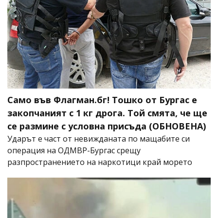
Само във Флагман.бг! Тошко от Бургас е
закопчаният с 1 кг дрога. Той смята, че ще
се размине с условна присъда (ОБНОВЕНА)
Ударът е част от невижданата по мащабите си
операция на ОДМВР-Бургас срещу
разпространението на наркотици край морето