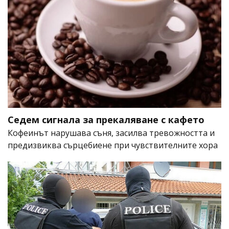
Седем сигнала за прекаляване с кафето
Кофеинът нарушава съня, засилва тревожността и
предизвиква сърцебиене при чувствителните хора