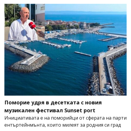
Поморие удря в десетката с новия
музикален фестивал Sunset port
Инициативата е на поморийци от сферата на парти
ентъртейнмънта, които милеят за родния си град