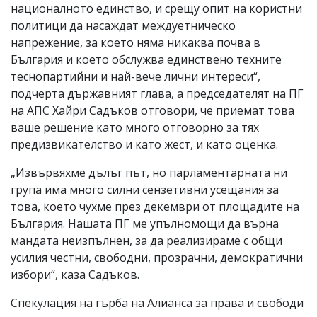
националното единство, и срещу опит на користни
политици да насаждат междуетническо
напрежение, за което няма никаква почва в
България и което обслужва единствено техните
теснопартийни и най-вече лични интереси“,
подчерта държавният глава, а председателят на ПГ
на АПС Хайри Садъков отговори, че приемат това
ваше решение като много отговорно за тях
предизвикателство и като жест, и като оценка.
„Извървяхме дълъг път, но парламентарната ни
група има много силни сензетивни усещания за
това, което чухме през декември от площадите на
България. Нашата ПГ ме упълномощи да върна
мандата неизпълнен, за да реализираме с общи
усилия честни, свободни, прозрачни, демократични
избори“, каза Садъков.
Спекулация на гърба на Алианса за права и свободи