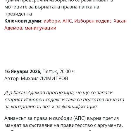
мотивите за върнатата празна папка на
Коментарите
под
президента
статиите
Ключови думи:
избори
,
АПС
,
Изборен кодекс
,
Хасан
се
Адемов
,
манипулации
въвеждат
от
читателите
и
редакцията
не
носи
отговорност
за
16 Януари 2026
, Петък, 20:00 ч.
тях!
Автор: Михаил ДИМИТРОВ
Ако
откриете
обиден
Д-р Хасан Адемов прогнозира, че ще се запази
за
старият Изборен кодекс и така се подготвя почвата
вас
за контролиран вот и за фалшификация
коментар,
моля
сигнализирайте
Алиансът за права и свободи (АПС) върна третия
ни!
мандат за съставяне на правителство с аргумента,