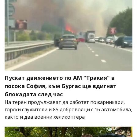
Пускат движението по АМ "Тракия" в
посока София, към Бургас ще вдигнат
блокадата след час
На терен продължават да работят пожарникари,
горски служители и 85 доброволци с 16 автомобила,
както и два военни хеликоптера