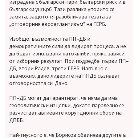
изградена с български пари, български риск и в
български ущърб. Тази разлика упорито се
замита, защото тя разобличава тезата за
„отговорния евроатлантизъм“ на ГЕРБ.
Изобщо, възможността ПП–ДБ и
демократичните сили да лидират процеса, а не
да бъдат използвани като алиби, пряко зависи
от изборния резултат. При подредба: първи ПП–
ДБ, втори Радев, трети ГЕРБ. Напълно е
възможно, дано лидерите на ППДБ съзнават
отговорността си. Дано.
ПП–ДБ могат да гарантират, че няма да има
геополитически изцепки, докато паралелно се
разчистват авгиевите корупционни обори на
ДПББ.
Най-гнусното е, че Борисов обвинява другите в