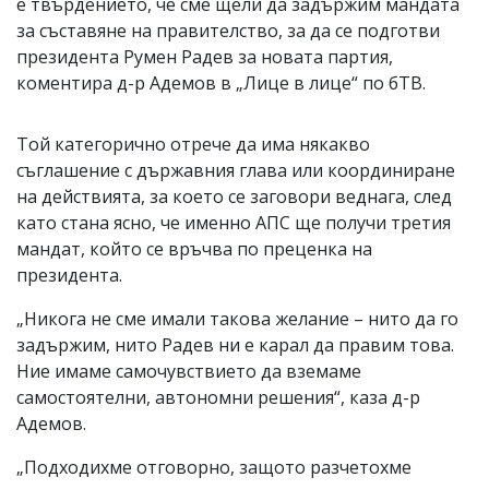
е твърдението, че сме щели да задържим мандата
за съставяне на правителство, за да се подготви
президента Румен Радев за новата партия,
коментира д-р Адемов в „Лице в лице“ по бТВ.
Той категорично отрече да има някакво
съглашение с държавния глава или координиране
на действията, за което се заговори веднага, след
като стана ясно, че именно АПС ще получи третия
мандат, който се връчва по преценка на
президента.
„Никога не сме имали такова желание – нито да го
задържим, нито Радев ни е карал да правим това.
Ние имаме самочувствието да вземаме
самостоятелни, автономни решения“, каза д-р
Адемов.
„Подходихме отговорно, защото разчетохме