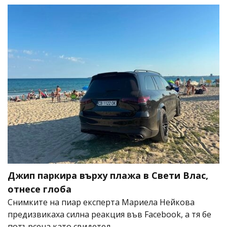
Джип паркира върху плажа в Свети Влас,
отнесе глоба
Снимките на пиар експерта Мариела Нейкова
предизвикаха силна реакция във Facebook, а тя бе
потърсена като свидетел