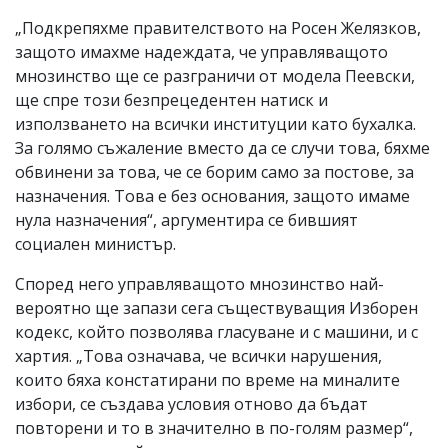
„Подкрепяхме правителството на Росен Желязков,
защото имахме надеждата, че управляващото
мнозинство ще се разграничи от модела Пеевски,
ще спре този безпрецедентен натиск и
използването на всички институции като бухалка.
За голямо съжаление вместо да се случи това, бяхме
обвинени за това, че се борим само за постове, за
назначения. Това е без основания, защото имаме
нула назначения“, аргументира се бившият
социален министър.
Според него управляващото мнозинство най-
вероятно ще запази сега съществуващия Изборен
кодекс, който позволява гласуване и с машини, и с
хартия. „Това означава, че всички нарушения,
които бяха констатирани по време на миналите
избори, се създава условия отново да бъдат
повторени и то в значително в по-голям размер“,