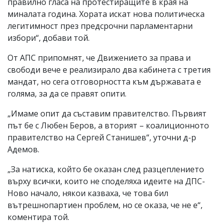
правилно гласа на протестиращите в края на
миналата година. Хората искат нова политическа
легитимност през предсрочни парламентарни
избори“, добави той.
От АПС припомнят, че Движението за права и
свободи вече е реализирало два кабинета с третия
мандат, но сега отговорността към държавата е
голяма, за да се правят опити.
„Имаме опит да съставим правителство. Първият
път бе с Любен Беров, а вторият – коалиционното
правителство на Сергей Станишев“, уточни д-р
Адемов.
„За натиска, който бе оказан след разцеплението
върху всички, които не споделяха идеите на ДПС-
Ново начало, някои казваха, че това бил
вътрешнопартиен проблем, но се оказа, че не е“,
коментира той.