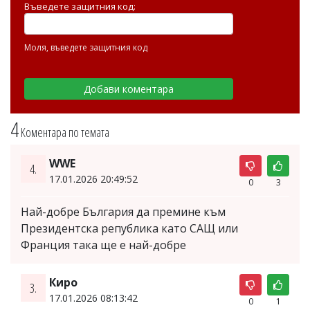
Въведете защитния код:
Моля, въведете защитния код
4
Коментара по темата
WWE
4.
17.01.2026 20:49:52
0
3
Най-добре България да премине към
Президентска република като САЩ или
Франция така ще е най-добре
Киро
3.
17.01.2026 08:13:42
0
1