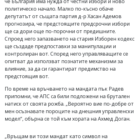
че България има нужда от честни избори и ново
политическо начало. Малко по-късно обаче
депутатът от същата партия д-р Хасан Адемов
прогнозира, че предстоящите предсрочни избори
ще са дори още по-порочни от предишните.
Спроед него запазването на стария Изборен кодекс
ще създаде предпоставки за манипулации и
контролиран вот. Според него управляващите се
опитват да използват познатите механизми за
влияние, за да си гарантират предимство на
предстоящия вот.
По време на връчването на мандата пък Радев
припомни, че АПС са били подложени на брутален
натиск от своята рожба. „Вероятно вие по-добре от
мен осъзнавате пороците на днешния управленски
модел“, обърна се той към хората на Ахмед Доган.
„Връщам ви този мандат като символ на