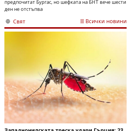
предпочитат Бургас, но шефката на БНТ вече шести
ден не отстъпва
Всички новини
Свят
Западнонилската треска удари Гърция: 23