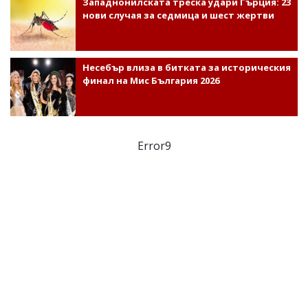
Западнонилската треска удари Гърция: 23
нови случая за седмица и шест жертви
Несебър влиза в битката за историческия
финал на Мис България 2026
Error9