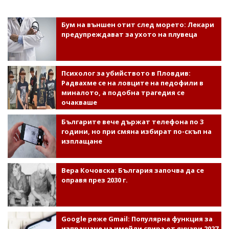
Бум на външен отит след морето: Лекари
предупреждават за ухото на плувеца
Психолог за убийството в Пловдив:
Радвахме се на ловците на педофили в
миналото, а подобна трагедия се
очакваше
Българите вече държат телефона по 3
години, но при смяна избират по-скъп на
изплащане
Вера Кочовска: България започва да се
оправя през 2030 г.
Google реже Gmail: Популярна функция за
изпращане на имейли спира от януари 2027