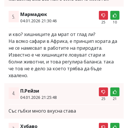
Мармадюк
5.
04.01.2026 21:30:46
25
10
и кво? хишниците да мрат от глад ли?
На всяко сафари в Африка, е принцип хората да
не се намесват в работите на природата.
Известно е че хишниците ловуват стари и
болни животни, и това регулира баланса. така
че тов не е дело за което трябва да бъде
хвалено.
П.Рейзи
4.
04.01.2026 21:25:48
25
21
Със гъбки много вкусна става
Хубаво