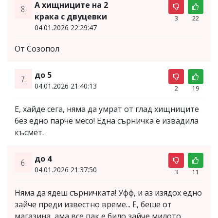
А хищниците на 2
8.
крака с двуцевки
3
22
04.01.2026 22:29:47
От Созопол
до 5
7.
04.01.2026 21:40:13
2
19
Е, хайде сега, няма да умрат от глад хищниците
без едно парче месо! Една сърничка е извадила
късмет.
до 4
6.
04.01.2026 21:37:50
3
11
Няма да ядеш сърничката! Уфф, и аз изядох едно
зайче преди известно време... Е, беше от
магазина, ама все пак е било зайче милото...