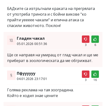
БАДките са изтръгнали краката на прегрялата
от употреба тринога и с бойни викове "ко
прайти уеееее чакали" и епична атака са
спасили животното. Поклон!
Гладен чакал
10.
05.01.2026 00:51:36
3
6
Ще се направя на умиращ от глад чакал и ще ме
приберат в зоологическата да ме обгрижват.
Пфуууууу
9.
04.01.2026 23:17:01
3
16
Голяма реклама на тая зооградина.
Който е ходил знае цените