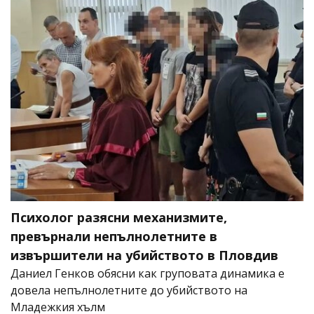
Психолог разясни механизмите,
превърнали непълнолетните в
извършители на убийството в Пловдив
Даниел Генков обясни как груповата динамика е
довела непълнолетните до убийството на
Младежкия хълм