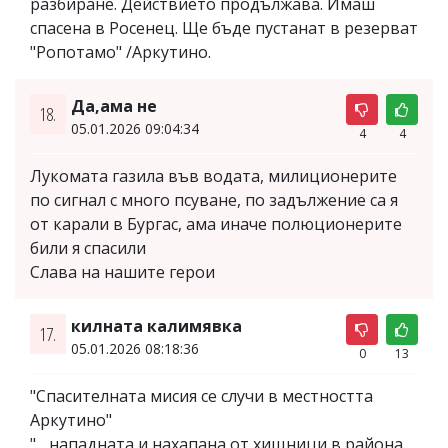
разбиране. Действието продължава. Имаш
спасена в Росенец. Ще бъде пустанат в резерват
"Ропотамо" /Аркутино.
Да,ама не
18.
05.01.2026 09:04:34
4
4
Лукомата газила във водата, милиционерите
по сигнал с много псуване, по задължение са я
от карали в Бургас, ама иначе полюционерите
били я спасили
Слава на нашите герои
килната калимявка
17.
05.01.2026 08:18:36
0
13
"Спасителната мисия се случи в местността
Аркутино"
"... нападната и нахапана от хищници в района