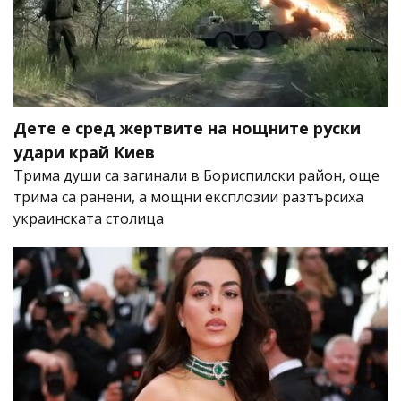
Дете е сред жертвите на нощните руски
удари край Киев
Трима души са загинали в Бориспилски район, още
трима са ранени, а мощни експлозии разтърсиха
украинската столица