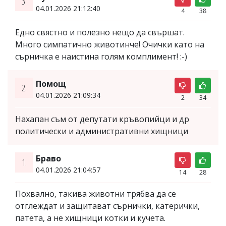
3.
04.01.2026 21:12:40
4
38
Едно свястно и полезно нещо да свършат.
Много симпатично животинче! Очички като на
сърничка е наистина голям комплимент! :-)
Помощ
2.
04.01.2026 21:09:34
2
34
Нахапан съм от депутати кръвопийци и др
политически и административни хищници
Браво
1.
04.01.2026 21:04:57
14
28
Похвално, такива животни трябва да се
отглеждат и защитават сърнички, катерички,
патета, а не хищници котки и кучета.