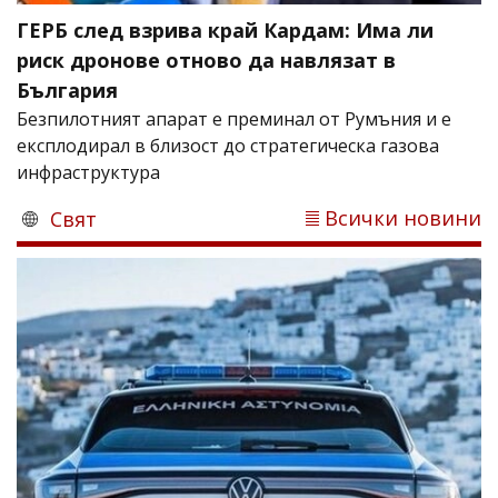
ГЕРБ след взрива край Кардам: Има ли
риск дронове отново да навлязат в
България
Безпилотният апарат е преминал от Румъния и е
експлодирал в близост до стратегическа газова
инфраструктура
Всички новини
Свят