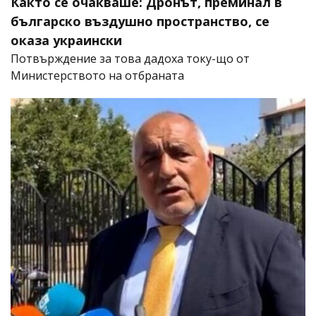
Както се очакваше: Дронът, преминал в
българско въздушно пространство, се
оказа украински
Потвърждение за това дадоха току-що от
Министерството на отбраната