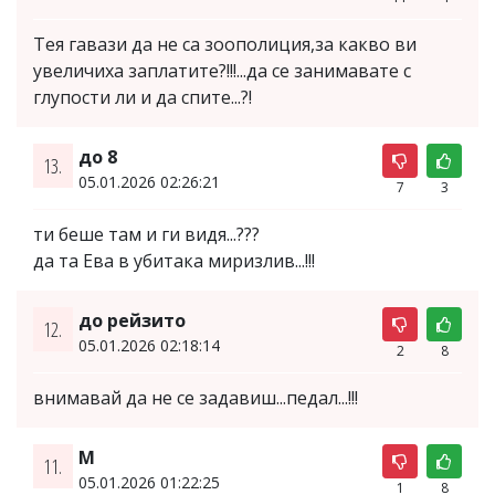
Тея гавази да не са зоополиция,за какво ви
увеличиха заплатите?!!!...да се занимавате с
глупости ли и да спите...?!
до 8
13.
05.01.2026 02:26:21
7
3
ти беше там и ги видя...???
да та Ева в убитака миризлив...!!!
до рейзито
12.
05.01.2026 02:18:14
2
8
внимавай да не се задавиш...педал...!!!
М
11.
05.01.2026 01:22:25
1
8