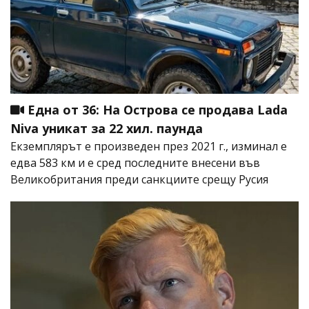
Една от 36: На Острова се продава Lada
Niva уникат за 22 хил. паунда
Екземплярът е произведен през 2021 г., изминал е
едва 583 км и е сред последните внесени във
Великобритания преди санкциите срещу Русия