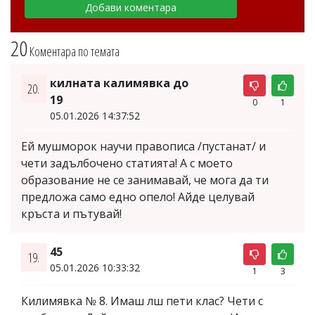
20
Коментара по темата
килната калимявка до
20.
19
0
1
05.01.2026 14:37:52
Ей мушморок научи правописа /пустанат/ и
чети задълбочено статията! А с моето
образование не се занимавай, че мога да ти
предложа само едно опело! Айде целувай
кръста и пътувай!
45
19.
05.01.2026 10:33:32
1
3
Килимявка № 8. Имаш лш пети клас? Чети с