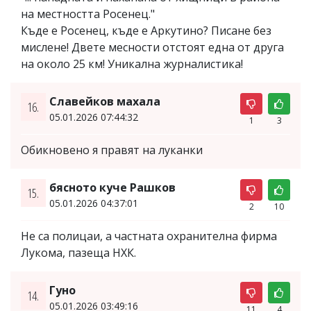
на местността Росенец."
Къде е Росенец, къде е Аркутино? Писане без
мислене! Двете месности отстоят една от друга
на около 25 км! Уникална журналистика!
Славейков махала
16.
05.01.2026 07:44:32
1
3
Обикновено я правят на луканки
бясното куче Рашков
15.
05.01.2026 04:37:01
2
10
Не са полицаи, а частната охранителна фирма
Лукома, пазеща НХК.
Гуно
14.
05.01.2026 03:49:16
11
4