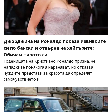
Джорджина на Роналдо показа извивките
си по бански и отвърна на хейтърите:
Обичам тялото си
Годеницата на Кристиано Роналдо призна, че
нападките понякога я нараняват, но отказва
чуждите представи за красота да определят
самочувствието ѝ