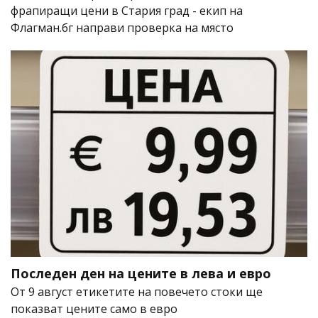
фрапиращи цени в Стария град - екип на
Флагман.бг направи проверка на място
Последен ден на цените в лева и евро
От 9 август етикетите на повечето стоки ще
показват цените само в евро