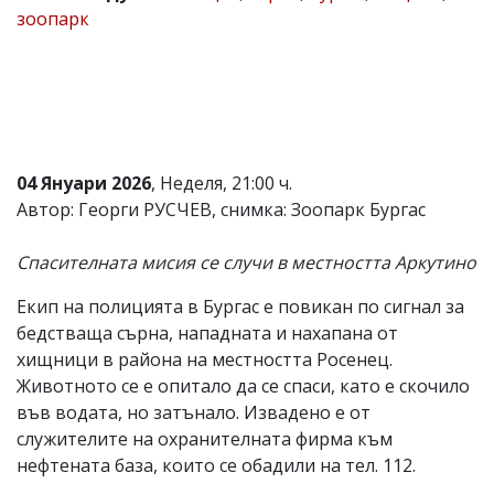
зоопарк
Коментарите
под
статиите
се
въвеждат
от
читателите
и
04 Януари 2026
, Неделя, 21:00 ч.
редакцията
не
Автор: Георги РУСЧЕВ, снимка: Зоопарк Бургас
носи
отговорност
Спасителната мисия се случи в местността Аркутино
за
тях!
Ако
Екип на полицията в Бургас е повикан по сигнал за
откриете
бедстваща сърна, нападната и нахапана от
обиден
хищници в района на местността Росенец.
за
вас
Животното се е опитало да се спаси, като е скочило
коментар,
във водата, но затънало. Извадено е от
моля
служителите на охранителната фирма към
сигнализирайте
ни!
нефтената база, които се обадили на тел. 112.