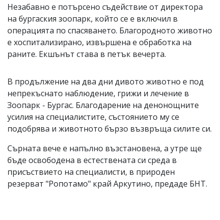
Незабавно е потърсено съдействие от директора
на бургаския зоопарк, който се е включил в
операцията по спасяването. Благородното животно
е хоспитализирано, извършена е обработка на
раните. Екшънът става в петък вечерта.
В продължение на два дни дивото животно е под
непрекъснато наблюдение, грижи и лечение в
Зоопарк - Бургас. Благодарение на денонощните
усилия на специалистите, състоянието му се
подобрява и животното бързо възвръща силите си.
Сърната вече е напълно възстановена, а утре ще
бъде освободена в естествената си среда в
присъствието на специалисти, в природен
резерват "Ропотамо" край Аркутино, предаде БНТ.