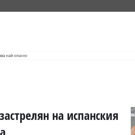
С по пушене на цигари
застрелян на испанския
ха