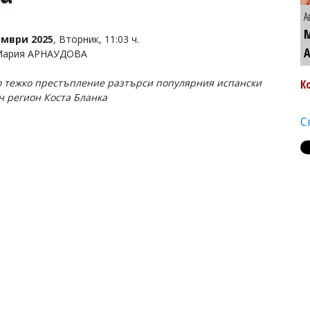
А
ември 2025
, Вторник, 11:03 ч.
 Мария АРНАУДОВА
 тежко престъпление разтърси популярния испански
К
н регион Коста Бланка
С