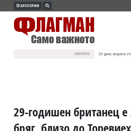
КАТЕГОРИИ
ПРОМО
ЗОНА
ИЗБОРИ
2026
ПРАКТИЧНО
НАКРАТКО
България е №1 в Е
КУЛТУРА
ЗДРАВЕ
ПОЛИТИКА
ОБЩИНИ
ОБЩЕСТВО
ЛАЙФСТАЙЛ
29-годишен британец е 
ВОЙНАТА
бряг, близо до Торевие
В