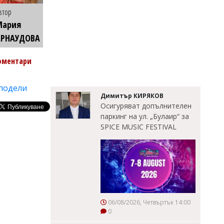
втор
Мария
АРНАУДОВА
оментари
подели
Димитър КИРЯКОВ
Осигуряват допълнителен
паркинг на ул. „Булаир“ за
SPICE MUSIC FESTIVAL
06/08/2026, Четвъртък 14:00
0