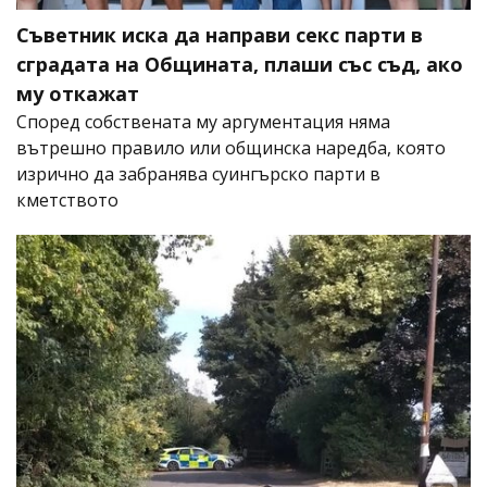
Съветник иска да направи секс парти в
сградата на Общината, плаши със съд, ако
му откажат
Според собствената му аргументация няма
вътрешно правило или общинска наредба, която
изрично да забранява суингърско парти в
кметството