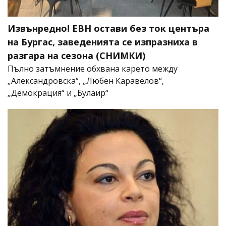
Извънредно! ЕВН остави без ток центъра
на Бургас, заведенията се изпразниха в
разгара на сезона (СНИМКИ)
Пълно затъмнение обхвана карето между
„Александровска“, „Любен Каравелов“,
„Демокрация“ и „Булаир“