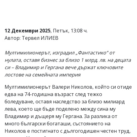
Коментарите
под
статиите
се
въвеждат
12 Декември 2025
, Петък, 13:08 ч.
от
Автор: Тервел ИЛИЕВ
читателите
и
редакцията
Мултимилионерът, изградил „Фантастико“ от
не
нулата, оставя бизнес за близо 1 млрд. лв. на децата
носи
си – Владимир и Гергана вече държат ключовите
отговорност
за
лостове на семейната империя
тях!
Ако
Мултимилионерът Валери Николов, който си отиде
откриете
едва на 74-годишна възраст след тежко
обиден
за
боледуване, оставя наследство за близо милиард
вас
лева, което ще бъде поделено между сина му
коментар,
Владимир и дъщеря му Гергана. За разлика от
моля
сигнализирайте
много български богаташи, състоянието на
ни!
Николов е постигнато с дългогодишен честен труд,