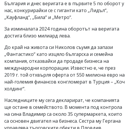
България и днес веригата е в първите 5 по оборот у
нас, конкурирайки се с гиганти като „Лидъл“,
„Кауфланд“, „Била“ и „Метро“.
За изминалата 2024 година оборотът на веригата
достига близо милиард лева.
До край на живота си Николов съумя да запази
„Фантастико“ като изцяло българска и семейна
компания, отказвайки да продаде бизнеса на
международни корпорации. Известно е, че през
2019 г. той отхвърля оферта от 550 милиона евро на
най-големия финансов конгломерат в Турция – „Коч
холдинг“.
Наследниците му сега декларират, че компанията
ще остане в семейството. В момента под контрола
на сина Владимир са около 35 супермаркета, които
са основен двигател на бизнеса. Сестра му Гергана
управлява търговските обекти в Пловдив,