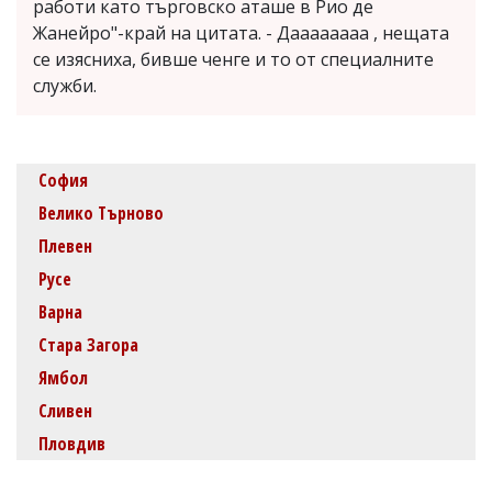
работи като търговско аташе в Рио де
Жанейро"-край на цитата. - Даааааааа , нещата
се изясниха, бивше ченге и то от специалните
служби.
София
Велико Търново
Плевен
Русе
Варна
Стара Загора
Ямбол
Сливен
Пловдив