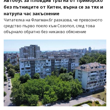
Автобус за Пловдив тръгна от Приморско
без пътниците от Китен, върна се за тях и
натрупа час закъснение
Читателка на Флагман.бг разказва, че превозното
средство първо поело към Созопол, след това
обърнало обратно без никакво обяснение