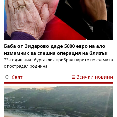
Баба от Зидарово даде 5000 евро на ало
измамник за спешна операция на близък
23-годишният бургазлия прибрал парите по схемата
с пострадал роднина
Всички новини
Свят