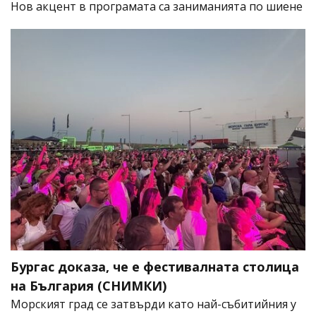
Нов акцент в програмата са заниманията по шиене
Бургас доказа, че е фестивалната столица
на България (СНИМКИ)
Морският град се затвърди като най-събитийния у