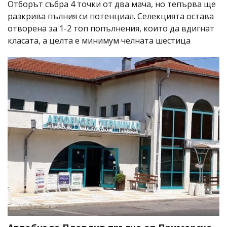
Отборът събра 4 точки от два мача, но тепърва ще
разкрива пълния си потенциал. Селекцията остава
отворена за 1-2 топ попълнения, които да вдигнат
класата, а целта е минимум челната шестица