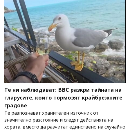
Те ни наблюдават: BBC разкри тайната на
гларусите, които тормозят крайбрежните
градове
Те разпознават хранителен източник от
значително разстояние и следят действията на
хората, вместо да разчитат единствено на случайно