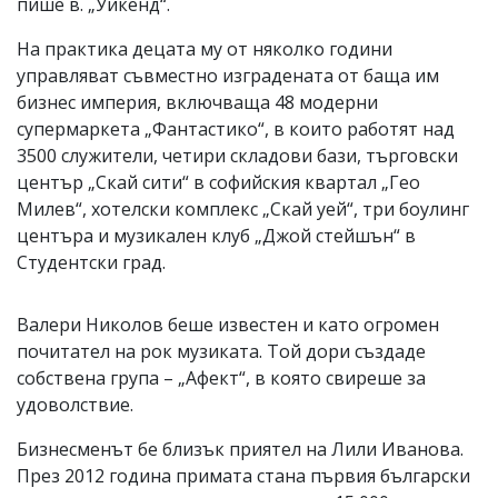
пише в. „Уикенд“.
На практика децата му от няколко години
управляват съвместно изградената от баща им
бизнес империя, включваща 48 модерни
супермаркета „Фантастико“, в които работят над
3500 служители, четири складови бази, търговски
център „Скай сити“ в софийския квартал „Гео
Милев“, хотелски комплекс „Скай уей“, три боулинг
центъра и музикален клуб „Джой стейшън“ в
Студентски град.
Валери Николов беше известен и като огромен
почитател на рок музиката. Той дори създаде
собствена група – „Афект“, в която свиреше за
удоволствие.
Бизнесменът бе близък приятел на Лили Иванова.
През 2012 година примата стана първия български