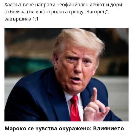
Халфът вече направи неофициален дебют и дори
отбеляза гол в контролата срещу „Загорец“,
завършила 1:1
Мароко се чувства окуражено: Влиянието