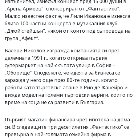
изпълнител, изнесъл концерт пред 15 000 души в
„Арена Армеец“, спонсориран от „Фантастико“.
Малко известен факт е, че Лили Иванова е изнесла
близо 100 частни концерта в музикалния клуб
„Джой стейшън“, някои от които под съпровода на
група „Афект“.
Валери Николов изгражда компанията си през
далечната 1991 г., когато открива първия
супермаркет на най-скъпата улица в София –
„Оборище“. Споделял е, че идеята за бизнеса се
заражда у него още през 80-те години, когато
работи като търговско аташе в Рио де Жанейро и
вижда модел на големи търговски вериги, които по
време на соца не са развити в Българиа.
Първият магазин финансира чрез ипотека на дома
си. В следващите три десетилетия „Фантастико“ се
превърна в най-голямата семейна фирма в