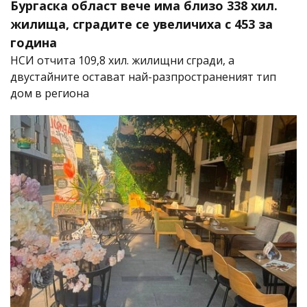
Бургаска област вече има близо 338 хил.
жилища, сградите се увеличиха с 453 за
година
НСИ отчита 109,8 хил. жилищни сгради, а
двустайните остават най-разпространеният тип
дом в региона