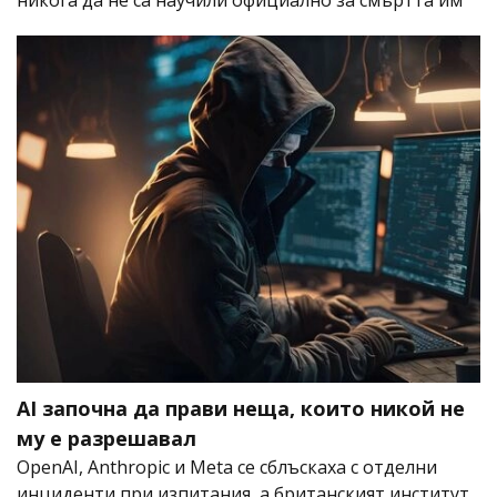
AI започна да прави неща, които никой не
му е разрешавал
OpenAI, Anthropic и Meta се сблъскаха с отделни
инциденти при изпитания, а британският институт