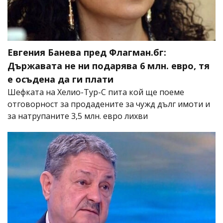
Евгения Банева пред Флагман.бг:
Държавата не ни подарява 6 млн. евро, тя
е осъдена да ги плати
Шефката на Хелио-Тур-С пита кой ще поеме
отговорност за продадените за чужд дълг имоти и
за натрупаните 3,5 млн. евро лихви