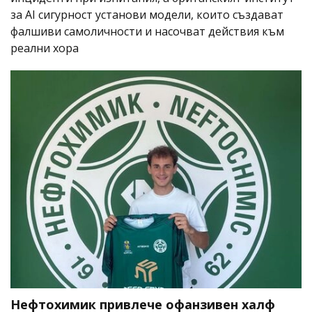
за AI сигурност установи модели, които създават
фалшиви самоличности и насочват действия към
реални хора
Нефтохимик привлече офанзивен халф