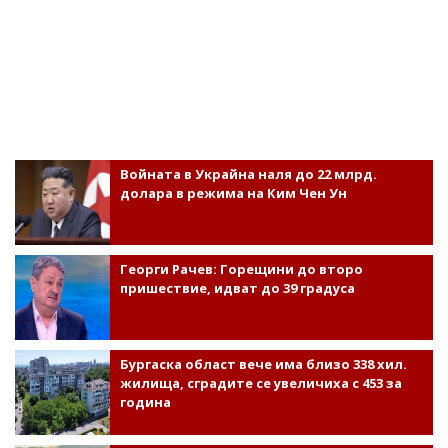
Войната в Украйна наля до 22 млрд.
долара в режима на Ким Чен Ун
Георги Рачев: Горещини до второ
пришествие, идват до 39 градуса
Бургаска област вече има близо 338 хил.
жилища, сградите се увеличиха с 453 за
година