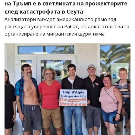
на Тръмп е в светлината на прожекторите
след катастрофата в Сеута
Анализатори виждат американското рамо зад
растящата увереност на Рабат, но доказателства за
организиране на мигрантския щурм няма