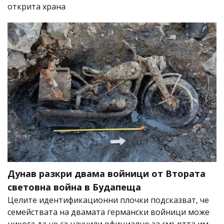
открита храна
Дунав разкри двама войници от Втората
световна война в Будапеща
Целите идентификационни плочки подсказват, че
семействата на двамата германски войници може
никога да не са научили официално за смъртта им