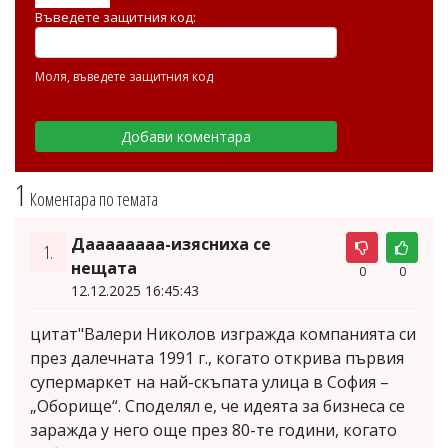
Въведете защитния код:
Моля, въведете защитния код
1
Коментара по темата
Даааааааа-изясниха се
1.
нещата
0
0
12.12.2025 16:45:43
цитат"Валери Николов изгражда компанията си
през далечната 1991 г., когато открива първия
супермаркет на най-скъпата улица в София –
„Оборище“. Споделял е, че идеята за бизнеса се
заражда у него още през 80-те години, когато