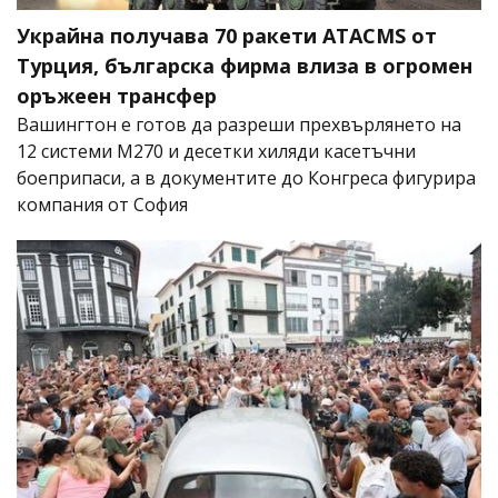
Украйна получава 70 ракети ATACMS от
Турция, българска фирма влиза в огромен
оръжеен трансфер
Вашингтон е готов да разреши прехвърлянето на
12 системи M270 и десетки хиляди касетъчни
боеприпаси, а в документите до Конгреса фигурира
компания от София