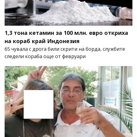
1,3 тона кетамин за 100 млн. евро откриха
на кораб край Индонезия
65 чувала с дрога били скрити на борда, службите
следели кораба още от февруари