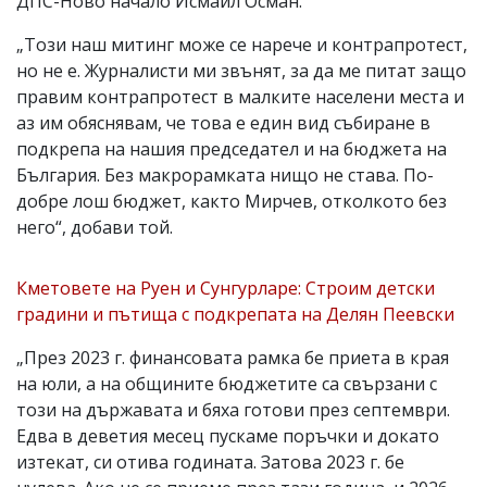
ДПС-Ново начало Исмаил Осман.
„Този наш митинг може се нарече и контрапротест,
но не е. Журналисти ми звънят, за да ме питат защо
правим контрапротест в малките населени места и
аз им обяснявам, че това е един вид събиране в
подкрепа на нашия председател и на бюджета на
България. Без макрорамката нищо не става. По-
добре лош бюджет, както Мирчев, отколкото без
него“, добави той.
Кметовете на Руен и Сунгурларе: Строим детски
градини и пътища с подкрепата на Делян Пеевски
„През 2023 г. финансовата рамка бе приета в края
на юли, а на общините бюджетите са свързани с
този на държавата и бяха готови през септември.
Едва в деветия месец пускаме поръчки и докато
изтекат, си отива годината. Затова 2023 г. бе