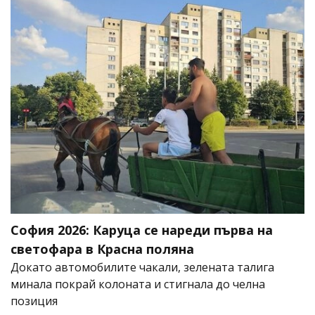
София 2026: Каруца се нареди първа на
светофара в Красна поляна
Докато автомобилите чакали, зелената талига
минала покрай колоната и стигнала до челна
позиция