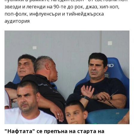
звезди и легенди на 90-те до рок, джаз, хип-хоп,
поп-фолк, инфлуенсъри и тийнейджърска
аудитория
"Нафтата" се препъна на старта на