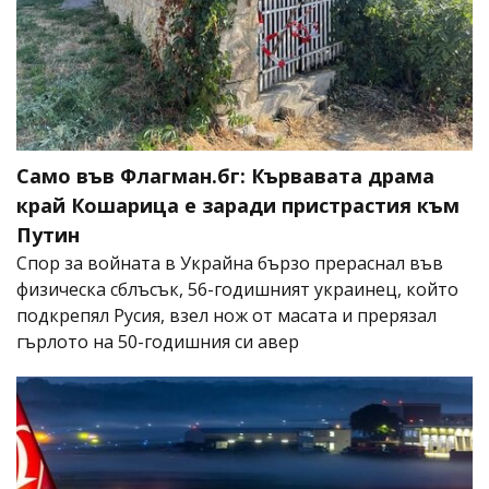
Само във Флагман.бг: Кървавата драма
край Кошарица е заради пристрастия към
Путин
Спор за войната в Украйна бързо прераснал във
физическа сблъсък, 56-годишният украинец, който
подкрепял Русия, взел нож от масата и прерязал
гърлото на 50-годишния си авер