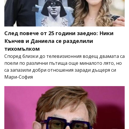
След повече от 25 години заедно: Ники
Кънчев и Даниела се разделили
тихомълком
Според близки до телевизионния водещ двамата са
поели по различни пътища още миналото лято, но
са запазили добри отношения заради дъщеря си
Мари-София