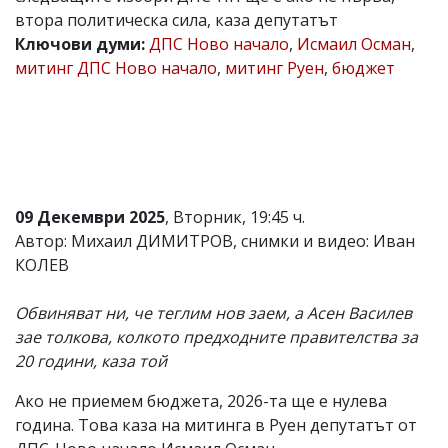
втора политическа сила, каза депутатът
Коментарите
под
Ключови думи:
ДПС Ново начало
,
Исмаил Осман
,
статиите
митинг ДПС Ново начало
,
митинг Руен
,
бюджет
се
въвеждат
от
читателите
и
редакцията
не
носи
09 Декември 2025
, Вторник, 19:45 ч.
отговорност
за
Автор: Михаил ДИМИТРОВ, снимки и видео: Иван
тях!
КОЛЕВ
Ако
откриете
обиден
Обвиняват ни, че теглим нов заем, а Асен Василев
за
зае толкова, колкото предходните правителства за
вас
20 години, каза той
коментар,
моля
Ако не приемем бюджета, 2026-та ще е нулева
сигнализирайте
ни!
година. Това каза на митинга в Руен депутатът от