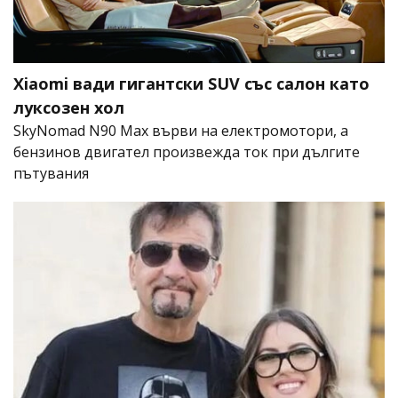
Xiaomi вади гигантски SUV със салон като
луксозен хол
SkyNomad N90 Max върви на електромотори, а
бензинов двигател произвежда ток при дългите
пътувания