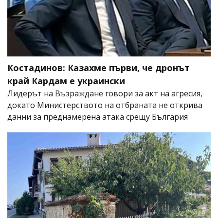
Костадинов: Казахме първи, че дронът
край Кардам е украински
Лидерът на Възраждане говори за акт на агресия,
докато Министерството на отбраната не открива
данни за преднамерена атака срещу България