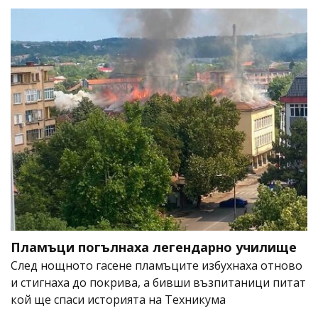
Пламъци погълнаха легендарно училище
След нощното гасене пламъците избухнаха отново
и стигнаха до покрива, а бивши възпитаници питат
кой ще спаси историята на Техникума