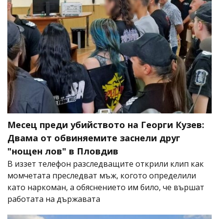
Месец преди убийството на Георги Кузев:
Двама от обвиняемите заснели друг
"нощен лов" в Пловдив
В иззет телефон разследващите открили клип как
момчетата преследват мъж, когото определили
като наркоман, а обяснението им било, че вършат
работата на държавата