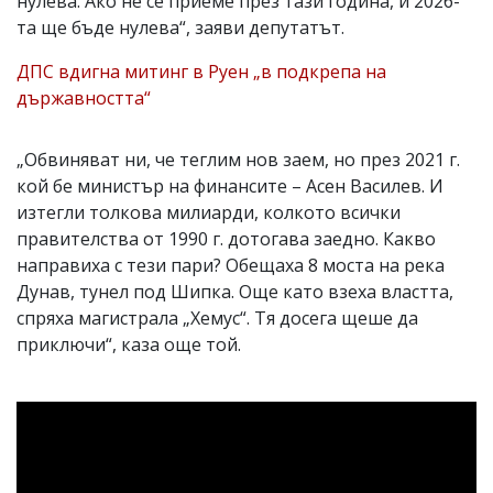
нулева. Ако не се приеме през тази година, и 2026-
та ще бъде нулева“, заяви депутатът.
ДПС вдигна митинг в Руен „в подкрепа на
държавността“
„Обвиняват ни, че теглим нов заем, но през 2021 г.
кой бе министър на финансите – Асен Василев. И
изтегли толкова милиарди, колкото всички
правителства от 1990 г. дотогава заедно. Какво
направиха с тези пари? Обещаха 8 моста на река
Дунав, тунел под Шипка. Още като взеха властта,
спряха магистрала „Хемус“. Тя досега щеше да
приключи“, каза още той.