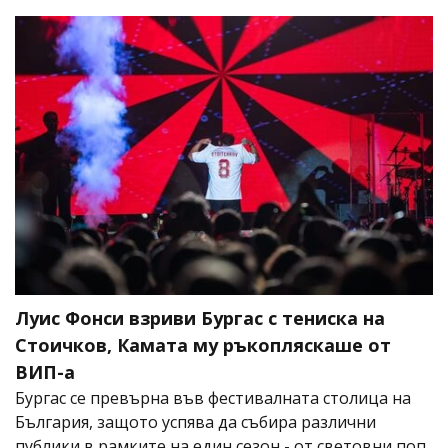
Луис Фонси взриви Бургас с тениска на
Стоичков, Камата му ръкопляскаше от
ВИП-а
Бургас се превърна във фестивалната столица на
България, защото успява да събира различни
публики в рамките на един сезон - от световни поп