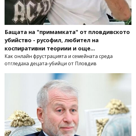
Бащата на "примамката" от пловдивското
убийство - русофил, любител на
коспиративни теориии и още...
Как онлайн фрустрацията и семейната среда
отгледаха децата-убийци от Пловдив