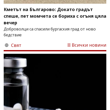
Кметът на Българово: Докато градът
спеше, пет момчета се бориха с огъня цяла
вечер
Доброволци са спасили бургаския град от ново
бедствие
Всички новини
Свят