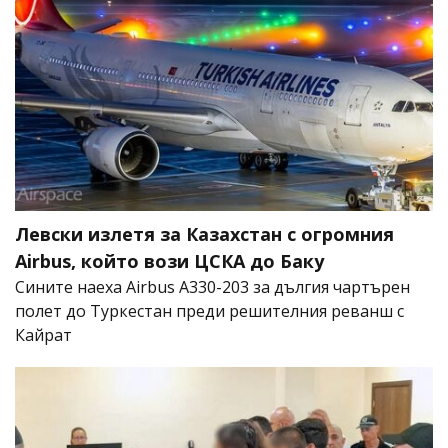
Левски излетя за Казахстан с огромния
Airbus, който вози ЦСКА до Баку
Сините наеха Airbus A330-203 за дългия чартърен
полет до Туркестан преди решителния реванш с
Кайрат