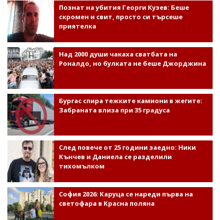
Познат на убития Георги Кузев: Беше
скромен и свит, просто си търсеше
приятелка
Над 2000 души чакаха сватбата на
Роналдо, но булката не беше Джорджина
Бургас спира тежките камиони в жегите:
Забраната влиза при 35 градуса
След повече от 25 години заедно: Ники
Кънчев и Даниела се разделили
тихомълком
София 2026: Каруца се нареди първа на
светофара в Красна поляна