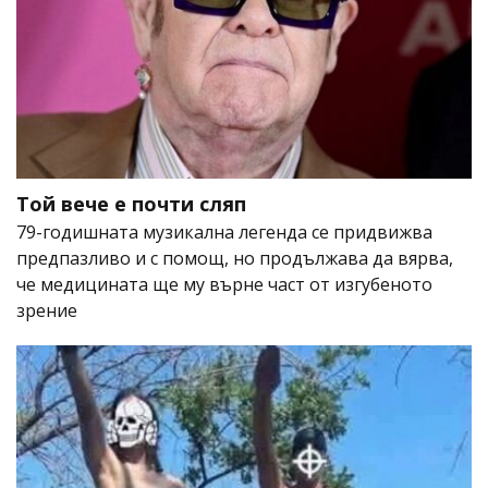
Той вече е почти сляп
79-годишната музикална легенда се придвижва
предпазливо и с помощ, но продължава да вярва,
че медицината ще му върне част от изгубеното
зрение