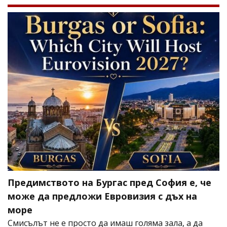
Предимството на Бургас пред София е, че
може да предложи Евровизия с дъх на
море
Смисълът не е просто да имаш голяма зала, а да