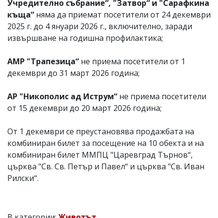
Учредително събрание“, "Затвор“ и "Сарафкина
къща“
няма да приемат посетители от 24 декември
2025 г. до 4 януари 2026 г., включително, заради
извършване на годишна профилактика;
АМР "Трапезица“
не приема посетители от 1
декември до 31 март 2026 година;
АР "Никополис ад Иструм“
не приема посетители
от 15 декември до 20 март 2026 година;
От 1 декември се преустановява продажбата на
комбиниран билет за посещение на 10 обекта и на
комбиниран билет ММПЦ "Царевград Търнов“,
църква "Св. Св. Петър и Павел“ и църква "Св. Иван
Рилски“.
В категории:
Животът