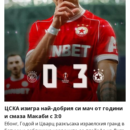
ЦСКА изигра най-добрия си мач от години
и смаза Макаби с 3:0
Ебонг, Годой и Цварц разкъсаха израелския гранд в