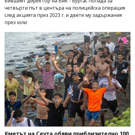
Бившият директор на ВиК - Бургас попада за
четвърти път в центъра на полицейска операция
след акцията през 2023 г. и двете му задържания
през юли
Кметът на Сеута обяви приблизително 100