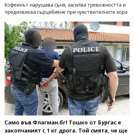
Кофеинът нарушава съня, засилва тревожността и
предизвиква сърцебиене при чувствителните хора
Само във Флагман.бг! Тошко от Бургас е
закопчаният с 1 кг дрога. Той смята, че ще