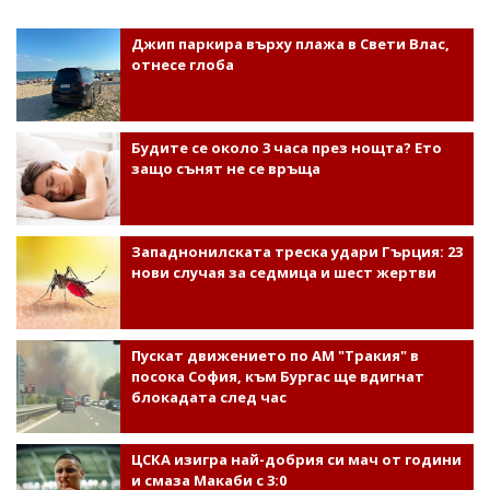
Джип паркира върху плажа в Свети Влас,
отнесе глоба
Будите се около 3 часа през нощта? Ето
защо сънят не се връща
Западнонилската треска удари Гърция: 23
нови случая за седмица и шест жертви
Пускат движението по АМ "Тракия" в
посока София, към Бургас ще вдигнат
блокадата след час
ЦСКА изигра най-добрия си мач от години
и смаза Макаби с 3:0