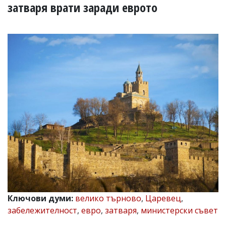
УКРАЙНА
затваря врати заради еврото
СПОРТ
РАЗСЛЕДВАНЕ
БИЗНЕС
ЮГ
Управители:
Веселин
Василев,
email:
v.vasilev@flagman.bg
Катя
Касабова,
еmail:
k.kassabova@flagman.bg
Главен
редактор:
Иван
Ключови думи:
велико търново
,
Царевец
,
Колев,
забележителност
,
евро
,
затваря
,
министерски съвет
email:
office@flagman.bg