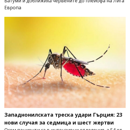
Батуми и доближиха червените до плейофа на Лига
Европа
Западнонилската треска удари Гърция: 23
нови случая за седмица и шест жертви