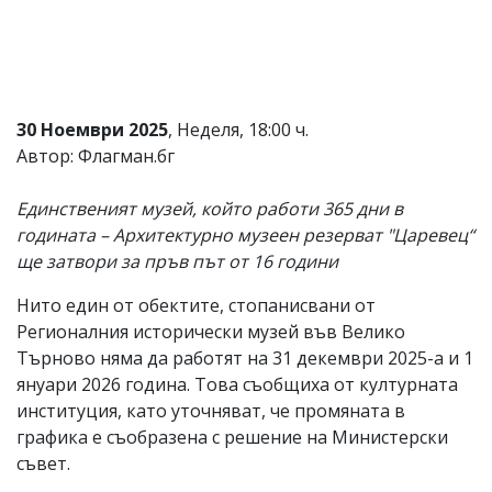
Коментарите
под
статиите
се
въвеждат
от
30 Ноември 2025
, Неделя, 18:00 ч.
читателите
Автор: Флагман.бг
и
редакцията
не
Единственият музей, който работи 365 дни в
носи
годината – Архитектурно музеен резерват "Царевец“
отговорност
ще затвори за пръв път от 16 години
за
тях!
Ако
Нито един от обектите, стопанисвани от
откриете
Регионалния исторически музей във Велико
обиден
Търново няма да работят на 31 декември 2025-а и 1
за
вас
януари 2026 година. Това съобщиха от културната
коментар,
институция, като уточняват, че промяната в
моля
графика е съобразена с решение на Министерски
сигнализирайте
ни!
съвет.