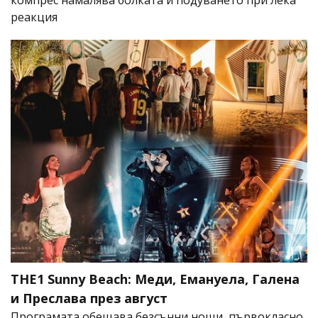
компрес намалява болката и подуването при лека
реакция
THE1 Sunny Beach: Меди, Емануела, Галена
и Преслава през август
Програмата обещава безсънни нощи, първокласно