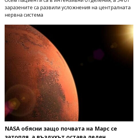
Осем пациенти са в интензивни отделения, а 54 от
заразените са развили усложнения на централната
нервна система
NASA обясни защо почвата на Марс се
затопля, а въздухът остава леден