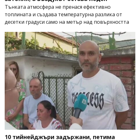
Тънката атмосфера не пренася ефективно
топлината и създава температурна разлика от
десетки градуси само на метър над повърхността
10 тийнейджъри задържани, петима