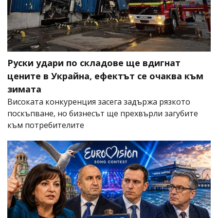
Руски удари по складове ще вдигнат
цените в Украйна, ефектът се очаква към
зимата
Високата конкуренция засега задържа рязкото
поскъпване, но бизнесът ще прехвърли загубите
към потребителите