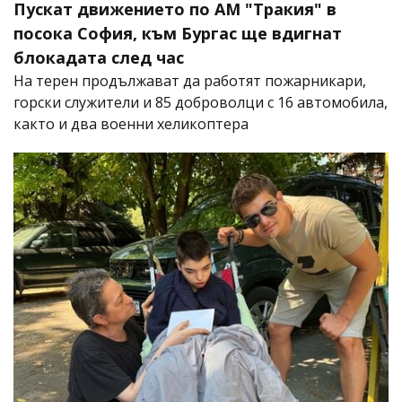
Пускат движението по АМ "Тракия" в
посока София, към Бургас ще вдигнат
блокадата след час
На терен продължават да работят пожарникари,
горски служители и 85 доброволци с 16 автомобила,
както и два военни хеликоптера