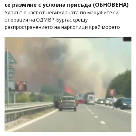
се размине с условна присъда (ОБНОВЕНА)
Ударът е част от невижданата по мащабите си
операция на ОДМВР-Бургас срещу
разпространението на наркотици край морето