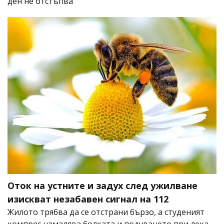
ден не отстъпва
Оток на устните и задух след ужилване
изискват незабавен сигнал на 112
Жилото трябва да се отстрани бързо, а студеният