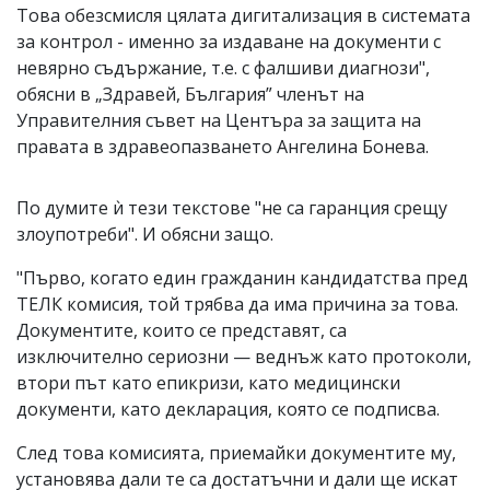
Това обезсмисля цялата дигитализация в системата
за контрол - именно за издаване на документи с
невярно съдържание, т.е. с фалшиви диагнози",
обясни в „Здравей, България” членът на
Управителния съвет на Центъра за защита на
правата в здравеопазването Ангелина Бонева.
По думите ѝ тези текстове "не са гаранция срещу
злоупотреби". И обясни защо.
"Първо, когато един гражданин кандидатства пред
ТЕЛК комисия, той трябва да има причина за това.
Документите, които се представят, са
изключително сериозни — веднъж като протоколи,
втори път като епикризи, като медицински
документи, като декларация, която се подписва.
След това комисията, приемайки документите му,
установява дали те са достатъчни и дали ще искат