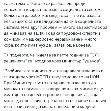
на системата. Когато се разболееш преди
пенсионна възраст, влизаш в социалната система.
Колкото и да работиш след това — не излизаш от
нея. Защото са те валидирали да си в социалната
система. Има друг проблем — много възрастни хора
да минават на ТЕЛК. Това са трудово-експертни
комисии. Имаш сериозно неразбиране и много
хора, които имат нужда", заяви още Бонева.
Тя подчерта, че "идеята за петте години за ТЕЛК
решенията" се "входира чрез министър Гуцанов".
"Заобикаля се министърът на здравеопазването и
се входира чрез МТСП с предложението на НОИ.
При Министерството на здравеопазването до
миналата седмица се говореше как комисиите ще
имат достъп до електронните ни досиета, за да
могат да проследяват реалното състояние на човек
и по този начин да хванат нереални издадени