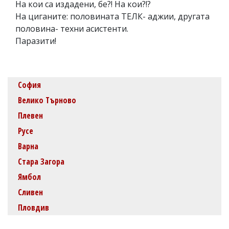
На кои са издадени, бе?! На кои?!?
На циганите: половината ТЕЛК- аджии, другата
половина- техни асистенти.
Паразити!
София
Велико Търново
Плевен
Русе
Варна
Стара Загора
Ямбол
Сливен
Пловдив