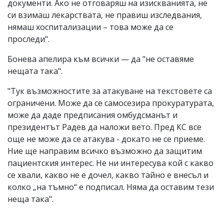
документи. Ако не отговаряш на изискванията, не
си взимаш лекарствата, не правиш изследвания,
нямаш хоспитализации – това може да се
проследи".
Бонева апелира към всички — да "не оставяме
нещата така".
"Тук възможностите за атакуване на текстовете са
ограничени. Може да се самосезира прокуратурата,
може да даде предписания омбудсманът и
президентът Радев да наложи вето. Пред КС все
още не може да се атакува - докато не се приеме.
Ние ще направим всичко възможно да защитим
пациентския интерес. Не ни интересува кой с какво
се хвали, какво не е дочел, какво тайно е внесъл и
колко „на тъмно“ е подписал. Няма да оставим тези
неща така".