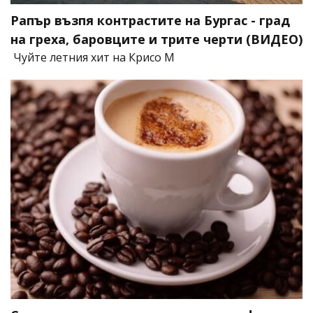
Рапър възпя контрастите на Бургас - град
на греха, баровците и трите черти (ВИДЕО)
Чуйте летния хит на Крисо М