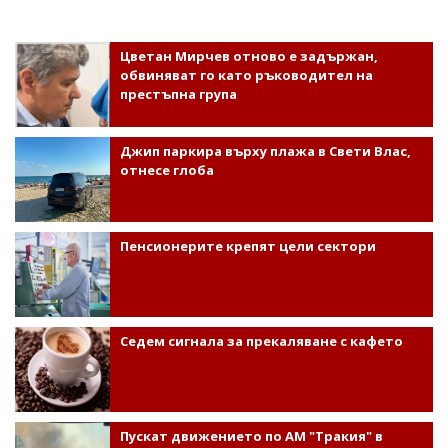
Цветан Мирчев отново е задържан,
обвиняват го като ръководител на
престъпна група
Джип паркира върху плажа в Свети Влас,
отнесе глоба
Пенсионерите крепят цели сектори
Седем сигнала за прекаляване с кафето
Пускат движението по АМ "Тракия" в