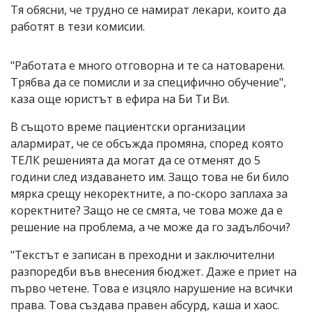
Тя обясни, че трудно се намират лекари, които да
работят в тези комисии.
"Работата е много отговорна и те са натоварени.
Трябва да се помисли и за специфично обучение",
каза още юристът в ефира на Би Ти Ви.
В същото време пациентски организации
алармират, че се обсъжда промяна, според която
ТЕЛК решенията да могат да се отменят до 5
години след издаването им. Защо това не би било
мярка срещу некоректните, а по-скоро заплаха за
коректните? Защо не се смята, че това може да е
решение на проблема, а че може да го задълбочи?
"Текстът е записан в преходни и заключителни
разпоредби във внесения бюджет. Даже е приет на
първо четене. Това е изцяло нарушение на всички
права. Това създава правен абсурд, каша и хаос.