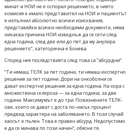
минат и НОИ не е оспорил решението, в чиято
комисия е имало представител на НОИ и пациентът
е изпълнил абсолютно всички изисквания,
представяйки всички необходими документи, няма
никаква причина НОИ изведнъж да се сети след
една година, след две или до пет да му анулира
решението", категорична е Бонева.
Според нея последствията след това са "абсурдни".
"Ти нямаш ТЕЛК за пет години, ти нямаш експертно
решение за пет години. Дори на онкоболни се
дават експертни решения за една година. На хора с
множествена склероза — за една година, за две
години. Максимумът е до три. Пожизнените ТЕЛК-
ове, които се дават с доста по-нисък процент
предвид характера на заболяването. В този случай
хаосът е пълен. Това е правен абсурд. Недопустимо
е да се минава по този начин", обясни тя.