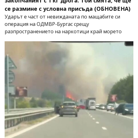
закопчаният с 1 кг дрога. Той смята, че ще
се размине с условна присъда (ОБНОВЕНА)
Ударът е част от невижданата по мащабите си
операция на ОДМВР-Бургас срещу
разпространението на наркотици край морето