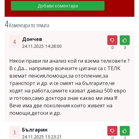
4
Коментара по темата
Дончев
4.
24.11.2025 14:28:00
0
3
Някои прави ли анализ кой ги взема телковете ?
В с Да.... например всичките цигани са с ТЕЛК
вземат пенсия,помощи,за отопление,за
транспорт и др. и се смеят на българите,че
ходят на работа,самите казват даваш 500 евро
и готово,само доктора знае какво ми има !!!
Вече има две поколения които живеят на
помощи,детски и др.
Българин
3.
24.11.2025 13:23:21
0
3