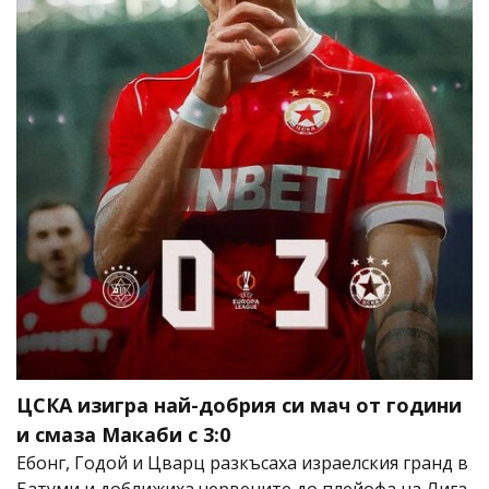
ЦСКА изигра най-добрия си мач от години
и смаза Макаби с 3:0
Ебонг, Годой и Цварц разкъсаха израелския гранд в
Батуми и доближиха червените до плейофа на Лига