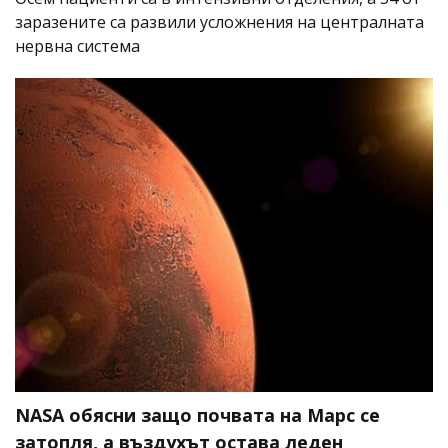
заразените са развили усложнения на централната
нервна система
NASA обясни защо почвата на Марс се
затопля, а въздухът остава леден