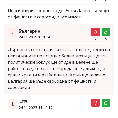
Пенсионери с подписка до Русия Дани освободи
от фашисти и соросоиди все измет
Българин
2.
24.11.2025 13:10:45
0
6
Държавата е болна и съсипана това се дължи на
некадърните политици с болни мозъци. Целия
политически боклук ще отиде в Белене ще
работят задасе хранят. Народа не е длъжен да
храни крадци и разбоиници . Кръв ще се лее е
България ще бъде свободна от фашисти и
соросоиди
...??!
1.
24.11.2025 11:46:17
0
15