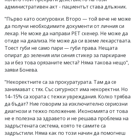
административен акт - пациентът става длъжник.
"Първо като осигуровки. Второ — той вече не може
да получи необходимите документи от личния си
лекар. Не може да направи PET скенер. Не може да
отиде на диализа. Не може да си вземе лекарствата.
Тоест губи не само пари — губи права. Нещата
опират до зеления или синия стикер за паркиране
за и без това орязаните места? Няма такова нещо",
заяви Бонева.
"Некоректните са за прокуратурата. Там да се
занимават с тях. Със сигурност има некоректни. Но
14–15% са хората с тежки увреждания. Колко трябва
да бъдат? Ние говорим за изключително сериозни
диагнози и тежко положение. Икономията от това
не е полезна за здравето и не решава проблема на
задръстената система, която те самите са
задръстили. Няма как по този начин да помогнеш