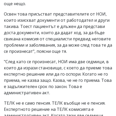
още нещо.
Освен това присъстват представителите от НОИ,
които изискват документи от работодател и други
такива. Тоест пациентът е длъжен да представи
доста документи, които да дадат ход, за да бъде
свикана комисия от специалисти предвид неговите
проблеми и заболявания, за да може след това те да
се произнесат", поясни още тя.
"След като се произнесат, НОИ има две седмици, в
които да изрази становище, с което да приеме това
експертно решение или да го оспори. Когато не го
приема, не казва защо. Казва, че не го приема. Това
е задължителен срок по закон. Това е
административен акт.
ТЕЛК не е само пенсия. ТЕЛК въобще не е пенсия.
Експертното решение на ТЕЛК комисията е
административен акт. Когато тези две седмици