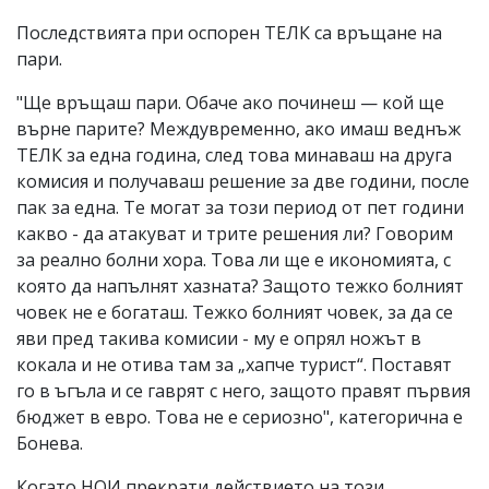
Последствията при оспорен ТЕЛК са връщане на
пари.
"Ще връщаш пари. Обаче ако починеш — кой ще
върне парите? Междувременно, ако имаш веднъж
ТЕЛК за една година, след това минаваш на друга
комисия и получаваш решение за две години, после
пак за една. Те могат за този период от пет години
какво - да атакуват и трите решения ли? Говорим
за реално болни хора. Това ли ще е икономията, с
която да напълнят хазната? Защото тежко болният
човек не е богаташ. Тежко болният човек, за да се
яви пред такива комисии - му е опрял ножът в
кокала и не отива там за „хапче турист“. Поставят
го в ъгъла и се гаврят с него, защото правят първия
бюджет в евро. Това не е сериозно", категорична е
Бонева.
Когато НОИ прекрати действието на този