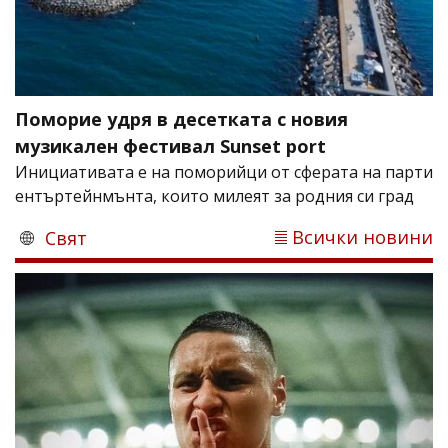
Поморие удря в десетката с новия
музикален фестивал Sunset port
Инициативата е на поморийци от сферата на парти
ентъртейнмънта, които милеят за родния си град
Всички новини
Свят