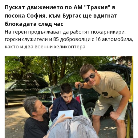
Пускат движението по АМ "Тракия" в
посока София, към Бургас ще вдигнат
блокадата след час
На терен продължават да работят пожарникари,
горски служители и 85 доброволци с 16 автомобила,
както и два военни хеликоптера