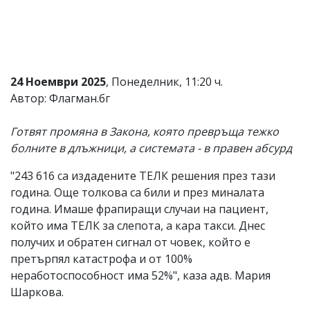
Коментарите
под
статиите
се
въвеждат
от
24 Ноември 2025
, Понеделник, 11:20 ч.
читателите
Автор: Флагман.бг
и
редакцията
не
Готвят промяна в Закона, която превръща тежко
носи
болните в длъжници, а системата - в правен абсурд
отговорност
за
"243 616 са издадените ТЕЛК решения през тази
тях!
Ако
година. Още толкова са били и през миналата
откриете
година. Имаше фрапиращи случаи на пациент,
обиден
който има ТЕЛК за слепота, а кара такси. Днес
за
вас
получих и обратен сигнал от човек, който е
коментар,
претърпял катастрофа и от 100%
моля
неработоспособност има 52%", каза адв. Мария
сигнализирайте
ни!
Шаркова.