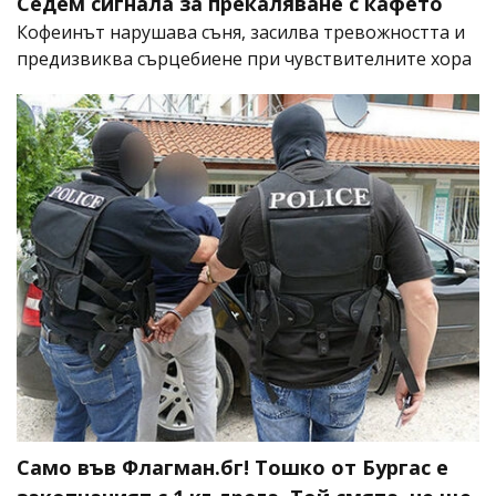
Седем сигнала за прекаляване с кафето
Кофеинът нарушава съня, засилва тревожността и
предизвиква сърцебиене при чувствителните хора
Само във Флагман.бг! Тошко от Бургас е