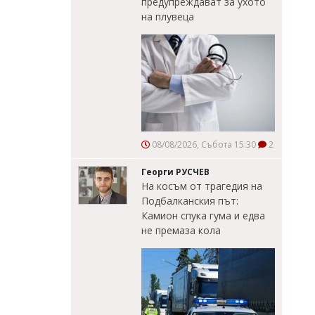
предупреждават за ухото
на плувеца
08/08/2026, Събота 15:30
2
Георги РУСЧЕВ
На косъм от трагедия на
Подбалканския път:
Камион спука гума и едва
не премаза кола