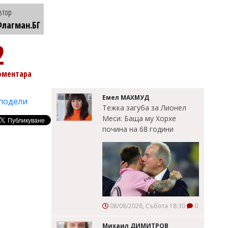
втор
лагман.БГ
2
оментара
Емел МАХМУД
подели
Тежка загуба за Лионел
Меси: Баща му Хорхе
почина на 68 години
08/08/2026, Събота 18:30
0
Михаил ДИМИТРОВ