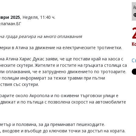
А
Ф
ври 2025
, Неделя, 11:40 ч.
Флагман.БГ
на града реагира на много оплаквания
К
мерки в Атина за движение на електрическите тротинетки.
а Атина Харис Дукас заяви, че ще постави край на хаоса с
С
ческите скутери. Жителите и гостите на гръцката столица са
ли оплаквания, че е затруднено движението по тротоарите.
 полицаи информират за тежки травми при пътни
ствия със скутери.
оарите около Акропола и по оживени търговски улици е
е движат и по пътища с позволена скорост на автомобилите
етър и половина, за да преминават пешеходците.
, входове и въобще до ключови точки за достъп на хората.