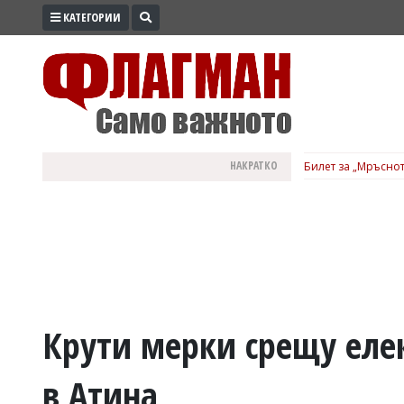
КАТЕГОРИИ
ПРОМО
ЗОНА
ИЗБОРИ
2026
ПРАКТИЧНО
НАКРАТКО
Билет за „Мръснот
КУЛТУРА
ЗДРАВЕ
ПОЛИТИКА
ОБЩИНИ
ОБЩЕСТВО
ЛАЙФСТАЙЛ
Крути мерки срещу еле
ВОЙНАТА
в Атина
В