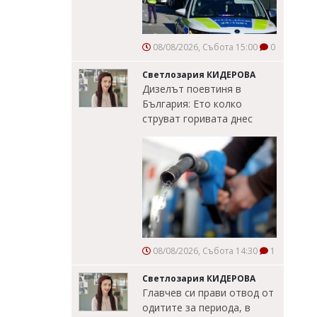
08/08/2026, Събота 15:00
0
Светлозария КИДЕРОВА
Дизелът поевтиня в
България: Ето колко
струват горивата днес
08/08/2026, Събота 14:30
1
Светлозария КИДЕРОВА
Главчев си прави отвод от
одитите за периода, в