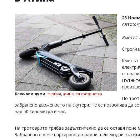
УКРАЙНА
СПОРТ
23 Ноем
РАЗСЛЕДВАНЕ
Автор: 
БИЗНЕС
Кметът 
ЮГ
Строги 
Управители:
Кметът н
Веселин
електри
Василев,
отправи
email:
v.vasilev@flagman.bg
Пътните
Катя
произше
Касабова,
Ключови думи:
гърция
,
атина
,
ел тротинетка
еmail:
k.kassabova@flagman.bg
По трот
забранено движението на скутери. Не се позволява да с
Главен
над 50 километра в час.
редактор:
Иван
Колев,
На тротоарите трябва задължително да се оставя поне м
email:
Забранено е вече паркирано до рампи, пешеходни пътеки
office@flagman.bg