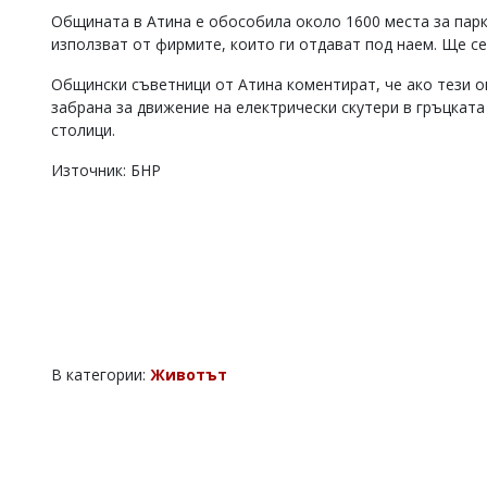
Общината в Атина е обособила около 1600 места за парк
Коментарите
под
използват от фирмите, които ги отдават под наем. Ще с
статиите
се
Общински съветници от Атина коментират, че ако тези о
въвеждат
забрана за движение на електрически скутери в гръцката
от
столици.
читателите
и
Източник: БНР
редакцията
не
носи
отговорност
за
тях!
Ако
откриете
обиден
за
В категории:
Животът
вас
коментар,
моля
сигнализирайте
ни!