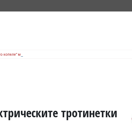
о копеле“ може да ви спечели вечеря за 200 евро в Dock 5, вижте подробн
ктрическите тротинетки