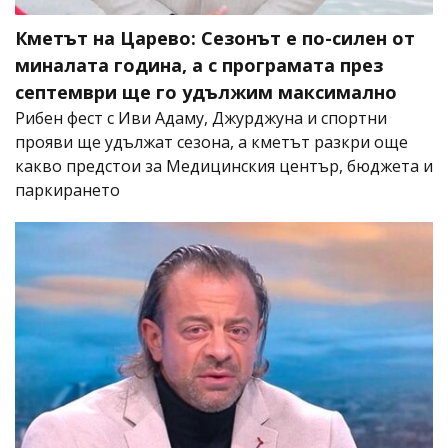
Кметът на Царево: Сезонът е по-силен от
миналата година, а с програмата през
септември ще го удължим максимално
Рибен фест с Иви Адаму, Джурджуна и спортни
прояви ще удължат сезона, а кметът разкри още
какво предстои за Медицинския център, бюджета и
паркирането