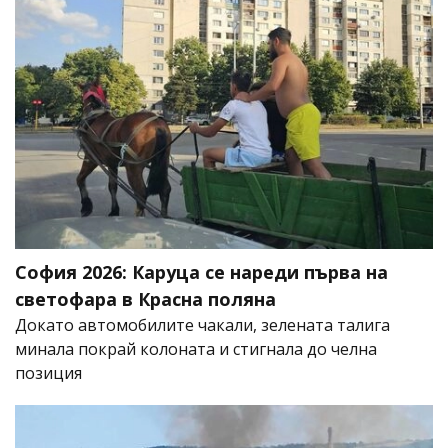
София 2026: Каруца се нареди първа на
светофара в Красна поляна
Докато автомобилите чакали, зелената талига
минала покрай колоната и стигнала до челна
позиция