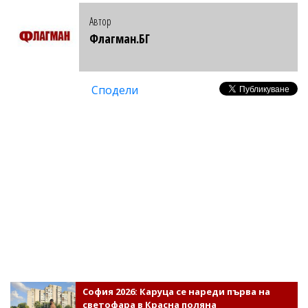
Автор
Флагман.БГ
Сподели
София 2026: Каруца се нареди първа на
светофара в Красна поляна