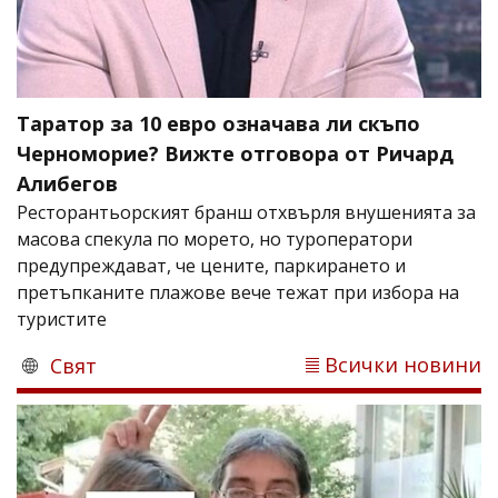
Таратор за 10 евро означава ли скъпо
Черноморие? Вижте отговора от Ричард
Алибегов
Ресторантьорският бранш отхвърля внушенията за
масова спекула по морето, но туроператори
предупреждават, че цените, паркирането и
претъпканите плажове вече тежат при избора на
туристите
Всички новини
Свят