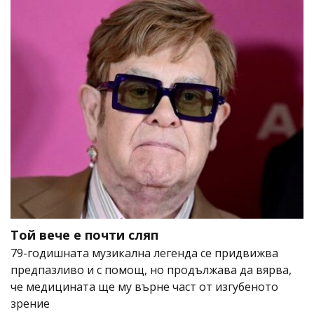
Той вече е почти сляп
79-годишната музикална легенда се придвижва
предпазливо и с помощ, но продължава да вярва,
че медицината ще му върне част от изгубеното
зрение