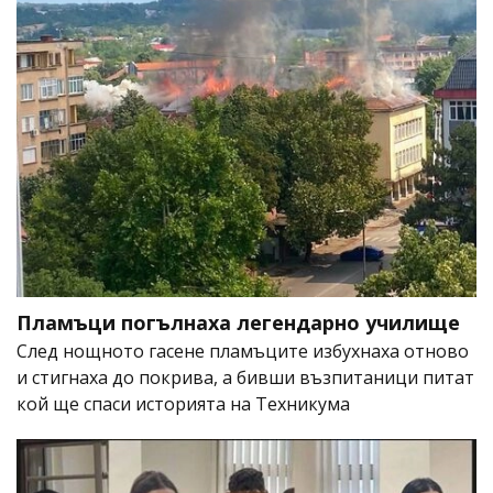
Пламъци погълнаха легендарно училище
След нощното гасене пламъците избухнаха отново
и стигнаха до покрива, а бивши възпитаници питат
кой ще спаси историята на Техникума