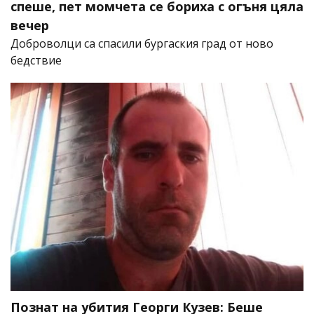
спеше, пет момчета се бориха с огъня цяла
вечер
Доброволци са спасили бургаския град от ново
бедствие
Познат на убития Георги Кузев: Беше