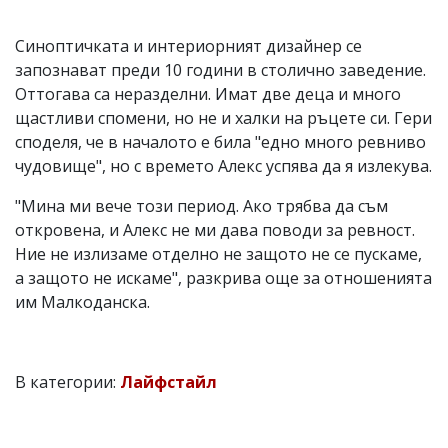
Синоптичката и интериорният дизайнер се
запознават преди 10 години в столично заведение.
Оттогава са неразделни. Имат две деца и много
щастливи спомени, но не и халки на ръцете си. Гери
споделя, че в началото е била "едно много ревниво
чудовище", но с времето Алекс успява да я излекува.
"Мина ми вече този период. Ако трябва да съм
откровена, и Алекс не ми дава поводи за ревност.
Ние не излизаме отделно не защото не се пускаме,
а защото не искаме", разкрива още за отношенията
им Малкоданска.
В категории:
Лайфстайл