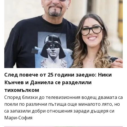
След повече от 25 години заедно: Ники
Кънчев и Даниела се разделили
тихомълком
Според близки до телевизионния водещ двамата са
поели по различни пътища още миналото лято, но
са запазили добри отношения заради дъщеря си
Мари-София