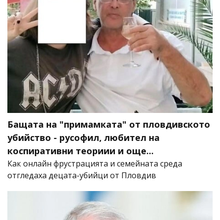
Бащата на "примамката" от пловдивското
убийство - русофил, любител на
коспиративни теориии и още...
Как онлайн фрустрацията и семейната среда
отгледаха децата-убийци от Пловдив