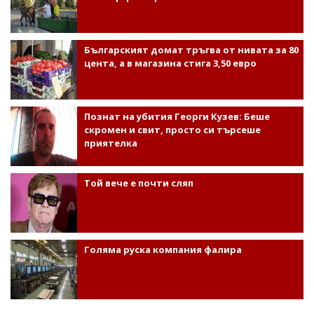
Българският домат тръгва от нивата за 80
цента, а в магазина стига 3,50 евро
Познат на убития Георги Кузев: Беше
скромен и свит, просто си търсеше
приятелка
Той вече е почти сляп
Голяма руска компания фалира