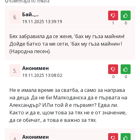
Коментара по темата
Бай..,..
6.
19.11.2025 13:39:19
1
0
Бях забравила да се женя, 'бах му гъза майнин!
Дойде батко та ме сети, 'бах му гъза майнин !
(Народна песен).
Анонимен
5.
19.11.2025 13:08:02
0
0
Не е имала време за сватба, а само за направа
на деца. Да не би Малкоданска да е първата на
Александър? ИЛи той й е първият? Едва ли.
Както и да е, щом това за тях не е от значение,
да се обичат, а това е важно за тях.
Анонимен
4.