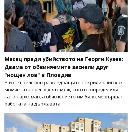
Месец преди убийството на Георги Кузев:
Двама от обвиняемите заснели друг
"нощен лов" в Пловдив
В иззет телефон разследващите открили клип как
момчетата преследват мъж, когото определили
като наркоман, а обяснението им било, че вършат
работата на държавата