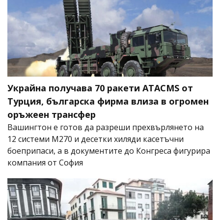
Украйна получава 70 ракети ATACMS от
Турция, българска фирма влиза в огромен
оръжеен трансфер
Вашингтон е готов да разреши прехвърлянето на
12 системи M270 и десетки хиляди касетъчни
боеприпаси, а в документите до Конгреса фигурира
компания от София