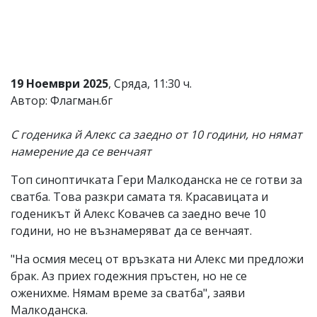
Коментарите
под
статиите
се
въвеждат
от
19 Ноември 2025
, Сряда, 11:30 ч.
читателите
Автор: Флагман.бг
и
редакцията
не
С годеника й Алекс са заедно от 10 години, но нямат
носи
намерение да се венчаят
отговорност
за
Топ синоптичката Гери Малкоданска не се готви за
тях!
Ако
сватба. Това разкри самата тя. Красавицата и
откриете
годеникът й Алекс Ковачев са заедно вече 10
обиден
години, но не възнамеряват да се венчаят.
за
вас
"На осмия месец от връзката ни Алекс ми предложи
коментар,
моля
брак. Аз приех годежния пръстен, но не се
сигнализирайте
оженихме. Нямам време за сватба", заяви
ни!
Малкоданска.