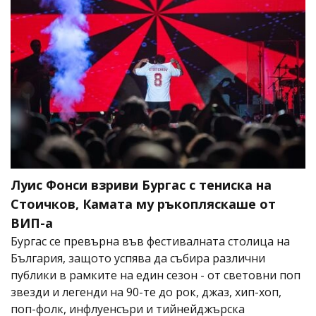
Луис Фонси взриви Бургас с тениска на
Стоичков, Камата му ръкопляскаше от
ВИП-а
Бургас се превърна във фестивалната столица на
България, защото успява да събира различни
публики в рамките на един сезон - от световни поп
звезди и легенди на 90-те до рок, джаз, хип-хоп,
поп-фолк, инфлуенсъри и тийнейджърска