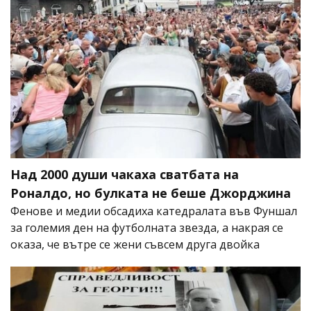
Над 2000 души чакаха сватбата на
Роналдо, но булката не беше Джорджина
Фенове и медии обсадиха катедралата във Фуншал
за големия ден на футболната звезда, а накрая се
оказа, че вътре се жени съвсем друга двойка