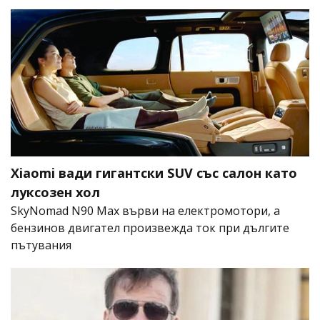
Xiaomi вади гигантски SUV със салон като
луксозен хол
SkyNomad N90 Max върви на електромотори, а
бензинов двигател произвежда ток при дългите
пътувания