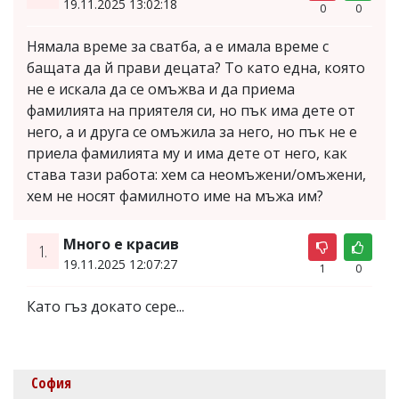
19.11.2025 13:02:18
0
0
Нямала време за сватба, а е имала време с
бащата да й прави децата? То като една, която
не е искала да се омъжва и да приема
фамилията на приятеля си, но пък има дете от
него, а и друга се омъжила за него, но пък не е
приела фамилията му и има дете от него, как
става тази работа: хем са неомъжени/омъжени,
хем не носят фамилното име на мъжа им?
Много е красив
1.
19.11.2025 12:07:27
1
0
Като гъз докато сере...
София