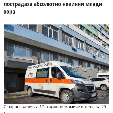
УКРАЙНА
пострадаха абсолютно невинни млади
СПОРТ
хора
РАЗСЛЕДВАНЕ
БИЗНЕС
ЮГ
Управители:
Веселин
Василев,
email:
v.vasilev@flagman.bg
Катя
Касабова,
еmail:
k.kassabova@flagman.bg
Главен
редактор:
Иван
Колев,
email:
С наранявания са 17-годишно момиче и жена на 20
office@flagman.bg
г.