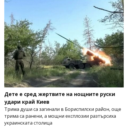
Дете е сред жертвите на нощните руски
удари край Киев
Трима души са загинали в Бориспилски район, още
трима са ранени, а мощни експлозии разтърсиха
украинската столица