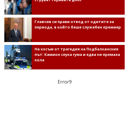
Главчев си прави отвод от одитите за
периода, в който беше служебен премиер
На косъм от трагедия на Подбалканския
път: Камион спука гума и едва не премаза
кола
Error9