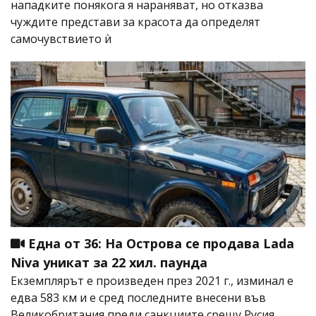
нападките понякога я нараняват, но отказва
чуждите представи за красота да определят
самочувствието ѝ
Една от 36: На Острова се продава Lada
Niva уникат за 22 хил. паунда
Екземплярът е произведен през 2021 г., изминал е
едва 583 км и е сред последните внесени във
Великобритания преди санкциите срещу Русия