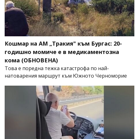
Кошмар на АМ „Тракия" към Бургас: 20-
годишно момиче е в медикаментозна
кома (ОБНОВЕНА)
Това е поредна тежка катастрофа по най-
натоварения маршрут към Южното Черноморие