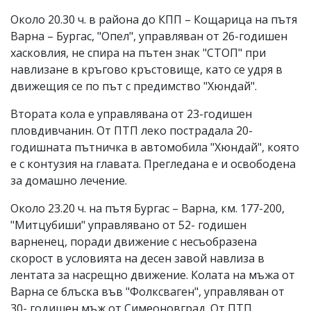
Около 20.30 ч. в района до КПП – Кощарица на пътя
Варна – Бургас, "Опел", управляван от 26-годишен
хасковлия, не спира на пътен знак "СТОП" при
навлизане в кръгово кръстовище, като се удря в
движещия се по път с предимство "Хюндай".
Втората кола е управлявана от 23-годишен
пловдивчанин. От ПТП леко пострадала 20-
годишната пътничка в автомобила "Хюндай", която
е с контузия на главата. Прегледана е и освободена
за домашно лечение.
Около 23.20 ч. на пътя Бургас – Варна, км. 177-200,
"Митцубиши" управлявано от 52- годишен
варненец, поради движение с несъобразена
скорост в условията на десен завой навлиза в
лентата за насрещно движение. Колата на мъжа от
Варна се блъска във "Фолксваген", управляван от
30- годишен мъж от Симеоновград. От ПТП