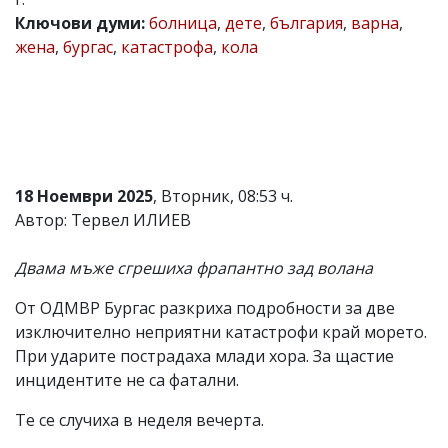
Ключови думи:
болница
,
дете
,
българия
,
варна
,
Коментарите
под
жена
,
бургас
,
катастрофа
,
кола
статиите
се
въвеждат
от
читателите
и
редакцията
не
18 Ноември 2025
, Вторник, 08:53 ч.
носи
Автор: Тервел ИЛИЕВ
отговорност
за
тях!
Двама мъже сгрешиха фрапантно зад волана
Ако
откриете
От ОДМВР Бургас разкриха подробности за две
обиден
за
изключително неприятни катастрофи край морето.
вас
При ударите пострадаха млади хора. За щастие
коментар,
инцидентите не са фатални.
моля
сигнализирайте
Те се случиха в неделя вечерта.
ни!