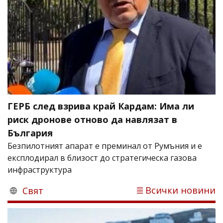
ГЕРБ след взрива край Кардам: Има ли
риск дронове отново да навлязат в
България
Безпилотният апарат е преминал от Румъния и е
експлодирал в близост до стратегическа газова
инфраструктура
Всички новини
Свят