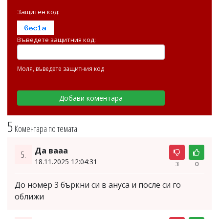
Защитен код:
Въведете защитния код:
Моля, въведете защитния код
5
Коментара по темата
Да вааа
5.
18.11.2025 12:04:31
3
0
До номер 3 бъркни си в ануса и после си го
оближи