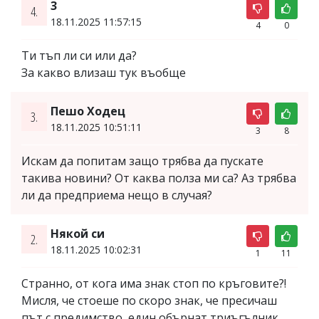
3
4.
18.11.2025 11:57:15
4
0
Ти тъп ли си или да?
За какво влизаш тук въобще
Пешо Ходец
3.
18.11.2025 10:51:11
3
8
Искам да попитам защо трябва да пускате
такива новини? От каква полза ми са? Аз трябва
ли да предприема нещо в случая?
Някой си
2.
18.11.2025 10:02:31
1
11
Странно, от кога има знак стоп по кръговите?!
Мисля, че стоеше по скоро знак, че пресичаш
път с предимство, един обърнат триъгълник...