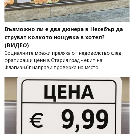
Възможно ли е два дюнера в Несебър да
струват колкото нощувка в хотел?
(ВИДЕО)
Социалните мрежи преляха от недоволство след
фрапиращи цени в Стария град - екип на
Флагман.бг направи проверка на място