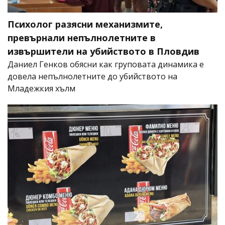
Психолог разясни механизмите,
превърнали непълнолетните в
извършители на убийството в Пловдив
Даниел Генков обясни как груповата динамика е
довела непълнолетните до убийството на
Младежкия хълм