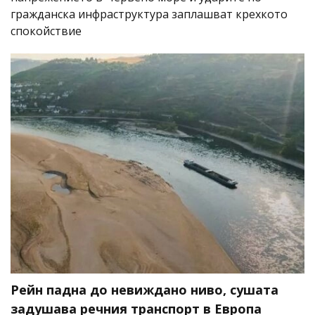
гражданска инфраструктура заплашват крехкото
спокойствие
Рейн падна до невиждано ниво, сушата
задушава речния транспорт в Европа