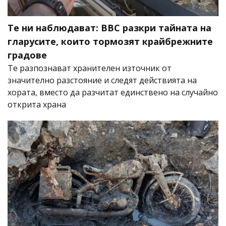
Те ни наблюдават: BBC разкри тайната на
гларусите, които тормозят крайбрежните
градове
Те разпознават хранителен източник от
значително разстояние и следят действията на
хората, вместо да разчитат единствено на случайно
открита храна