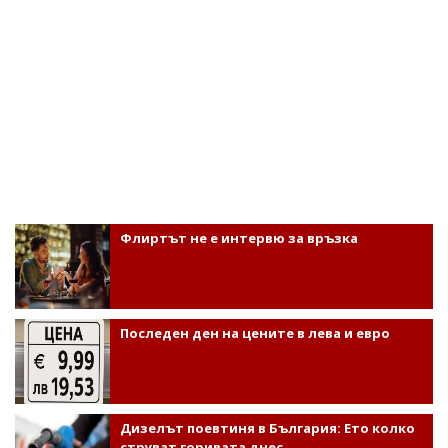
Флиртът не е интервю за връзка
Последен ден на цените в лева и евро
Дизелът поевтиня в България: Ето колко
струват горивата днес