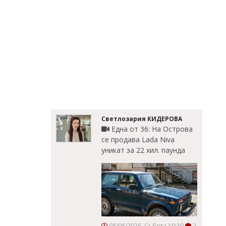
Светлозария КИДЕРОВА
Една от 36: На Острова
се продава Lada Niva
уникат за 22 хил. паунда
08/08/2026, Събота 10:30
2