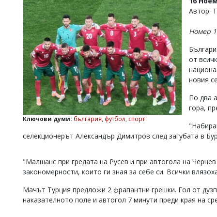
16 Ноем
УКРАЙНА
Автор: 
СПОРТ
Номер 1
РАЗСЛЕДВАНЕ
БИЗНЕС
Българи
от всич
ЮГ
национа
новия с
Управители:
Веселин
По два 
Василев,
гора, пр
email:
Ключови думи:
българия
,
футбол
,
спорт
v.vasilev@flagman.bg
"Набира
Катя
селекционерът Александър Димитров след загубата в Бурс
Касабова,
еmail:
k.kassabova@flagman.bg
"Малшанс при гредата на Русев и при автогола на Чернев 
Главен
закономерности, които ги зная за себе си. Всички влязох
редактор:
Иван
Мачът Турция предложи 2 фрапантни грешки. Гол от дузпа
Колев,
наказателното поле и автогол 7 минути преди края на ср
email:
office@flagman.bg