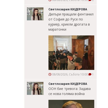
Светлозария КИДЕРОВА
Дилъри пращали фентанил
от София до Русе по
куриер, криели дрогата в
маратонки
08/08/2026, Събота 10:00
1
Светлозария КИДЕРОВА
ООН бие тревога: Задава
се нова голяма война