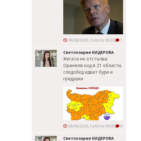
08/08/2026, Събота 09:30
1
Светлозария КИДЕРОВА
Жегата не отстъпва:
Оранжев код в 21 области,
следобед идват бури и
градушки
08/08/2026, Събота 09:00
0
Светлозария КИДЕРОВА