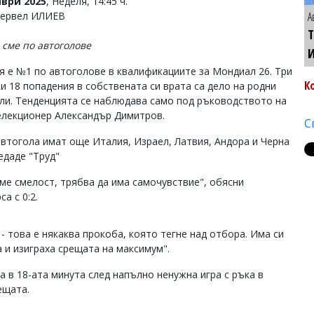
ври 2025
, Неделя, 14:45 ч.
Тервел ИЛИЕВ
А
Т
 сме по автоголове
я е №1 по автоголове в квалификациите за Мондиал 26. Три
К
ки 18 попадения в собствената си врата са дело на родни
ли. Тенденцията се наблюдава само под ръководството на
елекционер Александър Димитров.
С
автогола имат още Италия, Израел, Латвия, Андора и Черна
едаде "Труд"
ме смелост, трябва да има самочувствие", обясни
а с 0:2.
- това е някаква прокоба, която тегне над отбора. Има си
а и изиграха срещата на максимум".
 в 18-ата минута след напълно ненужна игра с ръка в
ещата.