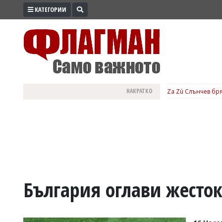
КАТЕГОРИИ
ПРОМО
ЗОНА
ИЗБОРИ
2026
ПРАКТИЧНО
НАКРАТКО
Za Zú Слънчев бря
КУЛТУРА
ЗДРАВЕ
ПОЛИТИКА
ОБЩИНИ
ОБЩЕСТВО
ЛАЙФСТАЙЛ
България оглави жесто
ВОЙНАТА
В