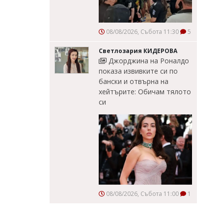
08/08/2026, Събота 11:30
5
Светлозария КИДЕРОВА
Джорджина на Роналдо
показа извивките си по
бански и отвърна на
хейтърите: Обичам тялото
си
08/08/2026, Събота 11:00
1