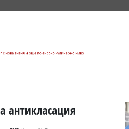
г с нова визия и още по-високо кулинарно ниво
ка антикласация