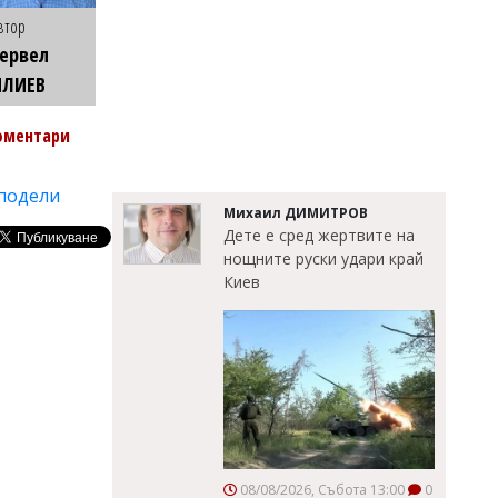
втор
ервел
ИЛИЕВ
оментари
подели
Михаил ДИМИТРОВ
Дете е сред жертвите на
нощните руски удари край
Киев
08/08/2026, Събота 13:00
0