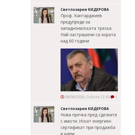
Светлозария КИДЕРОВА
Проф. Кантарджиев
предупреди за
западнонилската треска:
Най-застрашени са хората
над 60 години
08/08/2026, Събота 12:30
1
Светлозария КИДЕРОВА
Нова пречка пред сделките
с имоти: Искат енергиен
сертификат при продажба
и наем