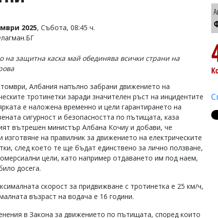
А
Ф
омври 2025
, Събота, 08:45 ч.
Флагман.БГ
о на защитна каска май обединява всички страни на
рова
К
ктомври, Албания напълно забрани движението на
С
ческите тротинетки заради значителен ръст на инцидентите
Мярката е наложена временно и цели гарантирането на
ената сигурност и безопасността по пътищата, каза
ият вътрешен министър Албана Кочиу и добави, че
и изготвяне на правилник за движението на електрическите
тки, след което те ще бъдат единствено за лично ползване,
 комерсиални цели, като например отдаването им под наем,
 било досега.
аксималната скорост за придвижване с тротинетка е 25 км/ч,
малната възраст на водача е 16 години.
енения в Закона за движението по пътищата, според които