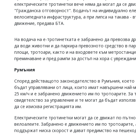
електрическите тротинетки вече няма да могат да се дви
Коментарите
"Гражданска отговорност". Водачът на индивидуално еле
под
велосипедната инфраструктура, а при липса на такава - 
статиите
се
движение, предава БТА.
въвеждат
от
На водача на е-тротинетката е забранено да превозва др
читателите
и
да води животни и да паркира превозното средство в пар
редакцията
площи, тротоари, както и на входовете към метростанции
не
преминаване и пред рампи за достъп на хора с увреждани
носи
отговорност
Румъния
за
тях!
Според действащото законодателство в Румъния, което е 
Ако
бъдат управлявани от лица, които имат навършени най-м
откриете
25 км/ч и е забранено движението им по тротоарите. За 
обиден
за
свидетелство за управление и те могат да бъдат използ
вас
да се изисква регистрацията им.
коментар,
моля
Електрическите тротинетки могат да се движат по пътнот
сигнализирайте
велоалеите. Забранено е движението им по тротоарите, а
ни!
поддържат ниска скорост и дават предимство на пешеходц