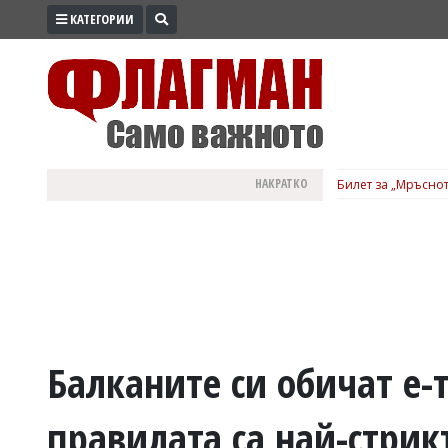
КАТЕГОРИИ
ПРОМО
ЗОНА
ИЗБОРИ
2026
ПРАКТИЧНО
НАКРАТКО
Билет за „Мръснот
КУЛТУРА
ЗДРАВЕ
ПОЛИТИКА
ОБЩИНИ
ОБЩЕСТВО
ЛАЙФСТАЙЛ
Балканите си обичат е-
ВОЙНАТА
правилата са най-стрик
В