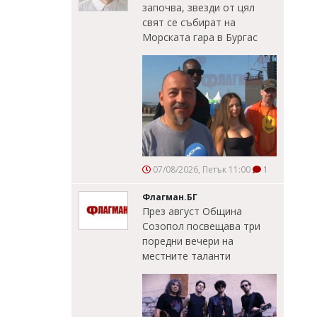
започва, звезди от цял
свят се събират на
Морската гара в Бургас
07/08/2026, Петък 11:00
1
Флагман.БГ
През август Община
Созопол посвещава три
поредни вечери на
местните таланти