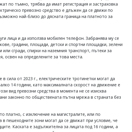
жат по тъмно, трябва да имат регистрация и застраховка
ктрическо превозно средство е длъжен да се движи по
възможно най-близо до дясната граница на платното за
уги лица и да използва мобилен телефон. Забранява му се
кове, градини, площади, детски и спортни площадки, зелени
 или сгради, спирки на наземния транспорт, пътеки за
я, освен на определените за това места.
в сила от 2023 г., електрическите тротинетки могат да
алко 14 години, като максималната скорост на движение е
този вид превозни средства в момента не се изисква
вани законно по обществената пътна мрежа в страната без
о платно, с изключение на магистралите, или по
 в пешеходните зони могат да се движат при условие, че
ите. Каската е задължителна за лицата под 16 години, а