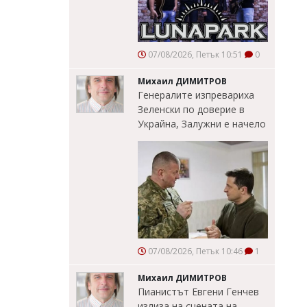
07/08/2026, Петък 10:51
0
Михаил ДИМИТРОВ
Генералите изпревариха
Зеленски по доверие в
Украйна, Залужни е начело
07/08/2026, Петък 10:46
1
Михаил ДИМИТРОВ
Пианистът Евгени Генчев
излиза на сцената на