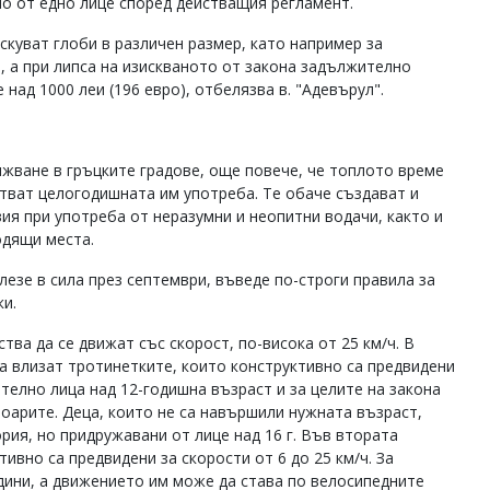
о от едно лице според действащия регламент.
искуват глоби в различен размер, като например за
), а при липса на изискваното от закона задължително
над 1000 леи (196 евро), отбелязва в. "Адевърул".
ижване в гръцките градове, още повече, че топлото време
стват целогодишната им употреба. Те обаче създават и
ия при употреба от неразумни и неопитни водачи, както и
одящи места.
езе в сила през септември, въведе по-строги правила за
и.
ва да се движат със скорост, по-висока от 25 км/ч. В
та влизат тротинетките, които конструктивно са предвидени
ятелно лица над 12-годишна възраст и за целите на закона
тоарите. Деца, които не са навършили нужната възраст,
рия, но придружавани от лице над 16 г. Във втората
ивно са предвидени за скорости от 6 до 25 км/ч. За
дини, а движението им може да става по велосипедните