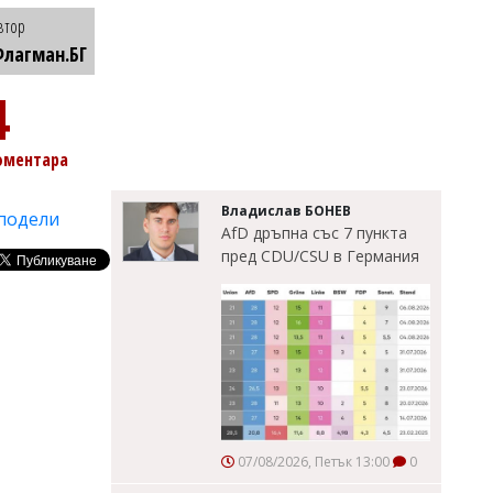
втор
лагман.БГ
4
оментара
Владислав БОНЕВ
подели
AfD дръпна със 7 пункта
пред CDU/CSU в Германия
07/08/2026, Петък 13:00
0