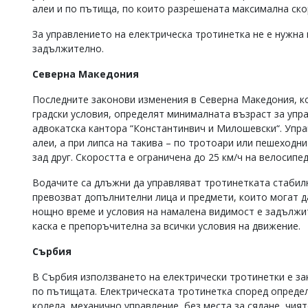
алеи и по пътища, по които разрешената максимална скор
За управлението на електрическа тротинетка не е нужна
задължително.
Северна Македония
Последните законови изменения в Северна Македония, к
градски условия, определят минималната възраст за упра
адвокатска кантора “Константинвич и Милошевски“. Упр
алеи, а при липса на такива – по тротоари или пешеходн
зад друг. Скоростта е ограничена до 25 км/ч на велосипе
Водачите са длъжни да управляват тротинетката стабилно
превозват допълнителни лица и предмети, които могат д
нощно време и условия на намалена видимост е задължи
каска е препоръчителна за всички условия на движение.
Сърбия
В Сърбия използването на електрически тротинетки е за
по пътищата. Електрическата тротинетка според определ
колела, механично управление, без места за сядане, чи