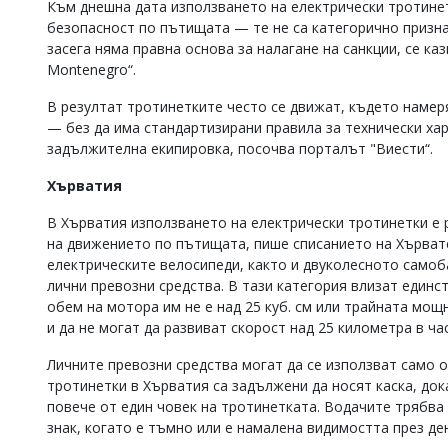
Към днешна дата използването на електрически тротинетк
безопасност по пътищата — те не са категорично призна
засега няма правна основа за налагане на санкции, се ка
Montenegro“.
В резултат тротинетките често се движат, където намер
— без да има стандартизирани правила за технически хар
задължителна екипировка, посочва порталът "Виести“.
Хърватия
В Хърватия използването на електрически тротинетки е р
на движението по пътищата, пише списанието на Хърватс
електрическите велосипеди, както и двуколесното самоб
лични превозни средства. В тази категория влизат единс
обем на мотора им не е над 25 куб. см или трайната мощ
и да не могат да развиват скорост над 25 километра в час
Личните превозни средства могат да се използват само о
тротинетки в Хърватия са задължени да носят каска, до
повече от един човек на тротинетката. Водачите трябва
знак, когато е тъмно или е намалена видимостта през де