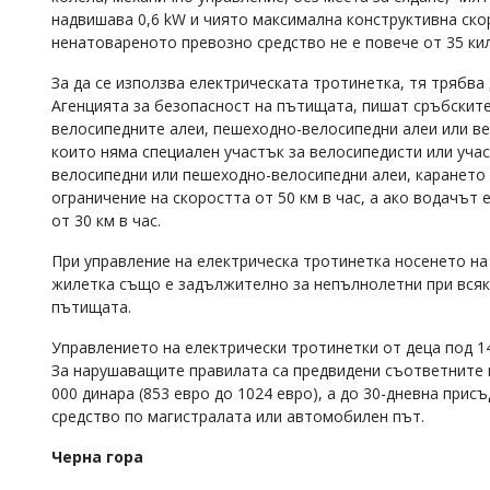
надвишава 0,6 kW и чиято максимална конструктивна скор
ненатовареното превозно средство не е повече от 35 ки
За да се използва електрическата тротинетка, тя трябва д
Агенцията за безопасност на пътищата, пишат сръбските 
велосипедните алеи, пешеходно-велосипедни алеи или ве
които няма специален участък за велосипедисти или учас
велосипедни или пешеходно-велосипедни алеи, карането
ограничение на скоростта от 50 км в час, а ако водачът 
от 30 км в час.
При управление на електрическа тротинетка носенето на
жилетка също е задължително за непълнолетни при всяка
пътищата.
Управлението на електрически тротинетки от деца под 1
За нарушаващите правилата са предвидени съответните н
000 динара (853 евро до 1024 евро), а до 30-дневна при
средство по магистралата или автомобилен път.
Черна гора