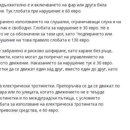
Задължително е и включването на фар или друга бяла
я. Тук глобата при нарушение е 60 евро.
ранено използването на слушалки, ограничаващи слуха и на
 пак е свободно. Глобата за нарушение е 30 евро. Не е
о не са обозначени за тази цел, като "подпирането или
рушение на това правило глобата е 130 евро.
е забранено и рисково шофиране, като каране без ръце,
дмети, които могат да попречат на управлението на
ото движение. Наказанието за нарушение тук е 30 евро.
тки да се движат един зад друг, вместо един до друг, като
а електрически тротинетки. Препоръчва се да се движат по
оара или по улицата, когато движението не е твърде
отинетки и по междуградски пътища, с условието
обата за използване на електрическа тротинетка по
превозни средства, е 60 евро.