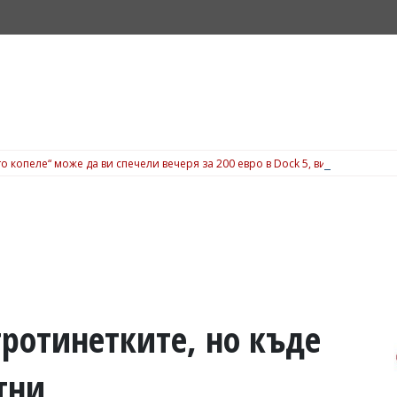
о копеле“ може да ви спечели вечеря за 200 евро в Dock 5, вижте подробн
тротинетките, но къде
тни