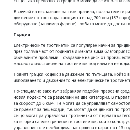
също така превозното средство може да се използва сам
В случай на неспазване на тези правила, ползвателите р
движение по тротоара санкцията е над 700 леи (137 евро
оборудване (например фарове) глобата може да достигне 
Гърция
Електрическите тротинетки са популярен начин за придв
през голяма част от годината и меката зима благоприят
обичайните проблеми – създаване на риск от произшеств
масовото изоставяне на тротинетки под наем на неподх
Новият гръцки Кодекс за движение по пътищата, който вл
използването и движението на електрическите тротинетк
По-специално законът забранява подобни превозни средст
новия Кодекс те са разделени на две категории. В първа
за скорост до 6 км/ч. Те могат да се управляват самосто
се приемат за пешеходци, т.е. могат да се движат по тро
също могат да управляват тротинетки от първата катего
категория са електрическите тротинетки, които конструкт
управлението е необходима навършена възраст от 15 го