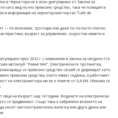
и в Черна гора не е ясно урегулирано от Закона за
ти като вид пътно превозно средство, така че полицията
зва в информация на черногорския портал “Cafe de
ят — по велоалеи, тротоари или даже по пътното платно
актеристики, възраст за управление, скоростни лимити и
егулирано през 2022 г. с изменения в закона за сигурността
кия автоклуб "Ревия ХАК". Електрическите тротинетки,
алансиращо се превозно средство сегуей се дефинират като
твено превозни средства, които нямат седалка, а работният
ност на електромотора им не е повече от 0,6 kW. Изисква се
.
т лица на възраст над 14 години. Водачите на електрически
като се придвижват. Също така е забранено возенето на
 да носят светлоотразителна жилетка или друга дреха или
ня.