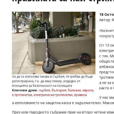
УКРАЙНА
СПОРТ
18 Окт
РАЗСЛЕДВАНЕ
Автор: 
БИЗНЕС
Носенет
ЮГ
полуост
От 13 о
Управители:
електри
Веселин
Василев,
с тях. 
email:
обществ
v.vasilev@flagman.bg
албанск
Катя
предсто
Касабова,
За да се използва такава в Сърбия, тя трябва да бъде
тротине
еmail:
k.kassabova@flagman.bg
регистрирана, т.е. да има стикер, издаден от
а не за
Агенцията за безопасност на пътищата
Главен
както е
Ключови думи:
сърбия
,
българия
,
балкани
,
европа
,
редактор:
е-тротинетки
,
електрически тротинетки
,
правила
Иван
У нас м
Колев,
а използването на защитна каска е задължително. Макси
email:
office@flagman.bg
През юли Народното събрание прие на второ четене изм