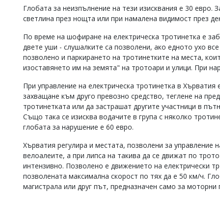
Глобата за неизпълнение на тези изисквания е 30 евро. 
светлина през нощта или при намалена видимост през ден
По време на шофиране на електрическа тротинетка е заб
двете уши - слушалките са позволени, ако едното ухо все
позволено и паркирането на тротинетките на места, коит
изоставянето им на земята" на тротоари и улици. При на
При управление на електрическа тротинетка в Хърватия 
захващане към друго превозно средство, теглене на пре
тротинетката или да застрашат другите участници в пътн
Също така се изисква водачите в група с няколко тротине
глобата за нарушение е 60 евро.
Хърватия регулира и местата, позволени за управление н
велоалеите, а при липса на такива да се движат по трот
интензивно. Позволено е движението на електрически тр
позволената максимална скорост по тях да е 50 км/ч. Гл
магистрала или друг път, предназначен само за моторни 