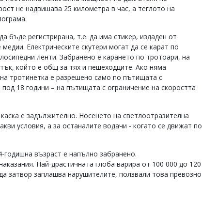
ост не надвишава 25 километра в час, а теглото на
лограма.
а бъде регистрирана, т.е. да има стикер, издаден от
медии. Електрическите скутери могат да се карат по
лосипедни ленти. Забранено е карането по тротоари, на
тък, който е общ за тях и пешеходците. Ако няма
 на тротинетка е разрешено само по пътищата с
е под 18 години – на пътищата с ограничение на скоростта
 каска е задължително. Носенето на светлоотразителна
кви условия, а за останалите водачи - когато се движат по
4-годишна възраст е напълно забранено.
аказания. Най-драстичната глоба варира от 100 000 до 120
съда затвор заплашва нарушителите, ползвали това превозно