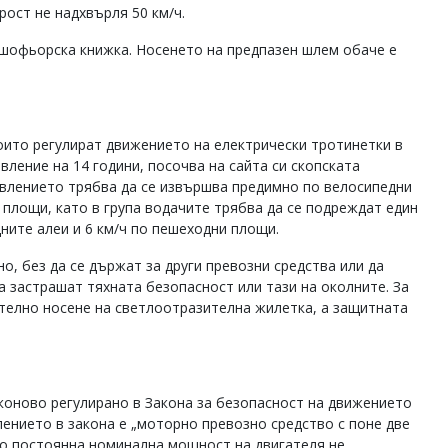
ост не надхвърля 50 км/ч.
 шофьорска книжка. Носенето на предпазен шлем обаче е
оито регулират движението на електрически тротинетки в
вление на 14 години, посочва на сайта си скопската
авлението трябва да се извършва предимно по велосипедни
и площи, като в група водачите трябва да се подреждат един
дните алеи и 6 км/ч по пешеходни площи.
, без да се държат за други превозни средства или да
а застрашат тяхната безопасност или тази на околните. За
телно носене на светлоотразителна жилетка, а защитната
коново регулирано в Закона за безопасност на движението
ението в закона е „моторно превозно средство с поне две
ято постоянна номинална мощност на двигателя не