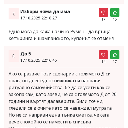
Избори няма да има
7.
17.10.2025 22:18:27
17
15
Едно мога да кажа на чичо Румен - да връща
кетъринга и шампанското, купонът се отменя.
До 5
6.
17.10.2025 22:16:46
14
17
Ако се развие този сценарии с голямото Д си
прав, но днес еднокнижника си направи
ритуално самоубийства, бе да се усети как се
закопа сам, като заяви, че са с голямото Д от 20
години и въртят далаверите. Били точни,
гледали се в очите като се навеждал мутрата.
Но не си направи една тънка сметка, че сега
вече спокойно се намести в списъка