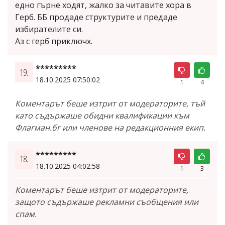
едно гърне ходят, жалко за читавите хора в
Герб. ББ продаде структурите и предаде
избирателите си.
Аз с герб приключх.
*********
19.
18.10.2025 07:50:02
1
4
Коментарът беше изтрит от модераторите, тъй
като съдържаше обидни квалификации към
Флагман.бг или членове на редакционния екип.
*********
18.
18.10.2025 04:02:58
1
3
Коментарът беше изтрит от модераторите,
защото съдържаше рекламни съобщения или
спам.