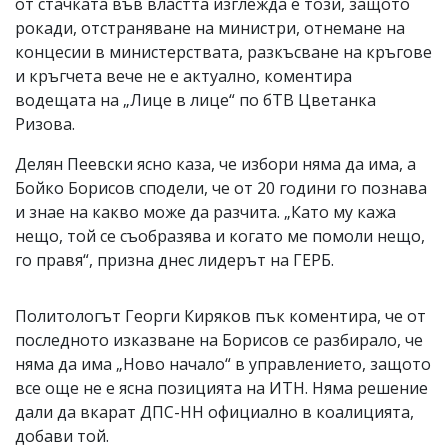
от стачката във властта изглежда е този, защото
рокади, отстраняване на министри, отнемане на
концесии в министерствата, разкъсване на кръгове
и кръгчета вече не е актуално, коментира
водещата на „Лице в лице“ по бТВ Цветанка
Ризова.
Делян Пеевски ясно каза, че избори няма да има, а
Бойко Борисов сподели, че от 20 години го познава
и знае на какво може да разчита. „Като му кажа
нещо, той се съобразява и когато ме помоли нещо,
го правя“, призна днес лидерът на ГЕРБ.
Политологът Георги Киряков пък коментира, че от
последното изказване на Борисов се разбирало, че
няма да има „Ново начало“ в управлението, защото
все още не е ясна позицията на ИТН. Няма решение
дали да вкарат ДПС-НН официално в коалицията,
добави той.