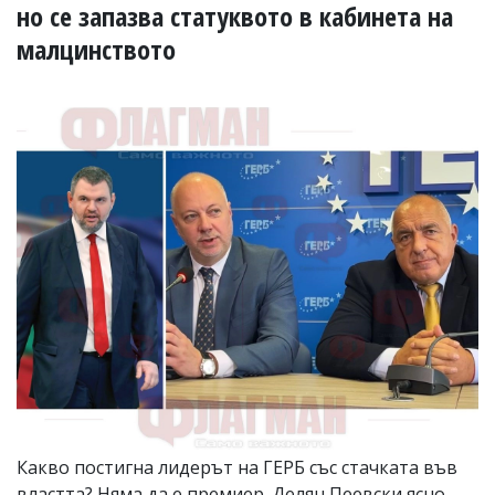
УКРАЙНА
но се запазва статуквото в кабинета на
СПОРТ
малцинството
РАЗСЛЕДВАНЕ
БИЗНЕС
ЮГ
Управители:
Веселин
Василев,
email:
v.vasilev@flagman.bg
Катя
Касабова,
еmail:
k.kassabova@flagman.bg
Главен
редактор:
Иван
Колев,
email:
Какво постигна лидерът на ГЕРБ със стачката във
office@flagman.bg
властта? Няма да е премиер. Делян Пеевски ясно