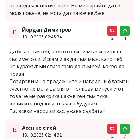
преведа членският внос. Не ме карайте да се
моля повече, не мога да спя вечеe75ee
Йордан Димитров
15.
18.10.2025 02:45:34
2
4
Да бе аз съм гей, колкото ти си мъж и пишеш
със името си. Искам и аз да съм мъж, като теб,
но куражът ми стига само да съм гей, какво да
правя
Поздрави и на продажните и наведени флагман
счестно не мога да спя от толкова минуси и от
това че ме разкриха какъв гей съм тука
великите подлоги, плача и будувам.
П.с. всеки народ си заслужава съдбата!!!
Асен не е гей
14.
18.10.2025 02:14:32
2
7