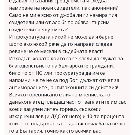
е давал показания срещу кмета и следва
намиране на нови свидетели, пак анонимни?
Само не ми е ясно от джоба ли ги намира тия
свидетели или от ало.бг по обява -търсим
свидетели срещу кмета?
И прокуратурата никой не може да я барне,
щото ако някой рече да го направи следва
реване че се месели в съдебната власт!
Изходът- хората които са се клели да служат за
благоденствието на българските граждани,
било то от НС или прокуратура да им се
напомни, че те не са под Бог, дължат отчет за
антиморалните , антизаконните си действия!
Всичко гореописано е лично мнение, като
данъкоплатец плащаш част от заплатите им със
всеки закупен литеъ гориво, със всеки
изхарчени лев (и ДДС от него) и 10-те процента
които се подържат като данък печалба на всяко
го в България, точно както всички вас