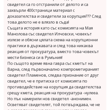
свидетел са го отстранили от делото и са
захвърли 400страници материал с
доказателства и свидетели за корупция??? След
това делото не е влязло в съда!
Същата история като със комисията на Мая
Манолова със свидетел Илчовски, човекът
излезе и обясни цялата схема на корупционни
практики в държавата и след това никаква
реакция от прокуратура, вместо това човекът
мести бизнеса си в Румъния!
По същото време явна гавра със кметът на
Варна, след първоначално компрометираният
свидетел Пламенов, следва признание от друг
свидетел, че е притиска от комисията по
противодействие на корупция да свидетелства
срещу кмета, реакция на прокуратура -нулееа.
Но пък намерили нов свидетел -анонимен.
Осветяват свидетелят, той потвърждава, че не