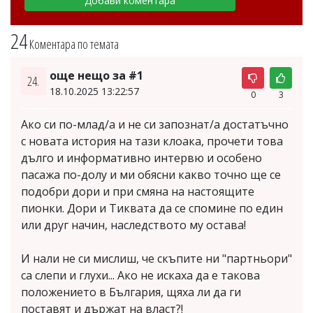
24
Коментара по темата
още нещо за #1
24.
18.10.2025 13:22:57
0
3
Ако си по-млад/а и не си запознат/а достатъчно
с новата история на тази клоака, прочети това
дълго и информативно интервю и особено
пасажа по-долу и ми обясни какво точно ще се
подобри дори и при смяна на настоящите
пионки. Дори и Тиквата да се спомине по един
или друг начин, наследството му остава!
И нали не си мислиш, че скъпите ни "партньори"
са слепи и глухи... Ако не искаха да е такова
положението в България, щяха ли да ги
поставят и държат на власт?!