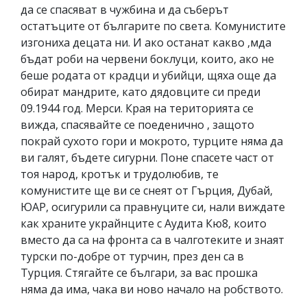
да се спасяват в чужбина и да съберът
остатъците от българите по света. Комунистите
изгониха децата ни. И ако останат какво ,мда
бъдат роби на червени боклуци, които, ако не
беше родата от крадци и убийци, щяха още да
обират мандрите, като дядовците си преди
09.1944 год. Мерси. Края на територията се
вижда, спасявайте се поеденично , защото
покрай сухото гори и мокрото, турците няма да
ви галят, бъдете сигурни. Поне спасете част от
тоя народ, кротък и трудолюбив, те
комунистите ще ви се снеят от Гърция, Дубай,
ЮАР, осигурили са правнуците си, нали виждате
как храните украйнците с Аудита Кю8, които
вместо да са на фронта са в чалготеките и знаят
турски по-добре от турчин, през ден са в
Турция. Стягайте се българи, за вас прошка
няма да има, чака ви ново начало на робството.