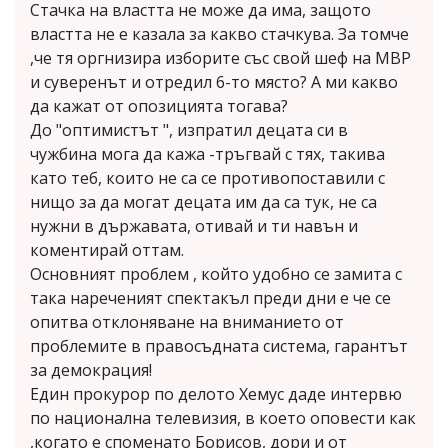
Стачка на властта не може да има, защото
властта не е казала за какво стачкува. За томче
,че тя оргнизира изборите със свой шеф на МВР
и суверенът и отредил 6-то място? А ми какво
да кажат от опозицията тогава?
До "оптимистът ", изпратил децата си в
чужбина мога да кажа -тръгвай с тях, такива
като теб, които не са се противопоставили с
нищо за да могат децата им да са тук, не са
нужни в държавата, отивай и ти навън и
коментирай оттам.
Основният проблем , който удобно се замита с
така нареченият спектакъл преди дни е че се
опитва отклоняване на вниманието от
проблемите в правосъдната система, гарантът
за демокрация!
Един прокурор по делото Хемус даде интервю
по национална телевизия, в което оповести как
,когато е споменато Борисов, дори и от