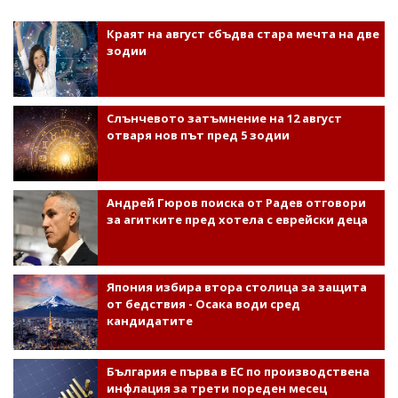
Краят на август сбъдва стара мечта на две
зодии
Слънчевото затъмнение на 12 август
отваря нов път пред 5 зодии
Андрей Гюров поиска от Радев отговори
за агитките пред хотела с еврейски деца
Япония избира втора столица за защита
от бедствия - Осака води сред
кандидатите
България е първа в ЕС по производствена
инфлация за трети пореден месец