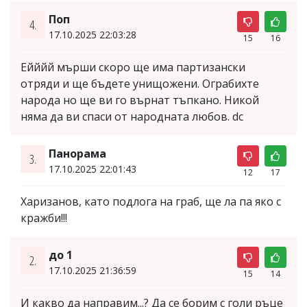
Поп
4.
17.10.2025 22:03:28
15
16
Ейййй мърши скоро ще има партизански
отряди и ще бъдете унищожени. Ограбихте
народа но ще ви го върнат тъпкано. Никой
няма да ви спаси от народната любов. dc
Панорама
3.
17.10.2025 22:01:43
12
17
Харизанов, като подлога на граб, ще ла па яко с
кражби!!!
до 1
2.
17.10.2025 21:36:59
15
14
И какво да направим...? Да се борим с голи ръце