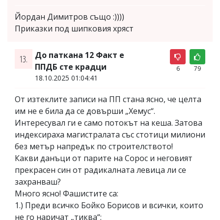
Йордан Димитров също :))))
Приказки под шипковия хряст
До паткана 12 Факт е
13.
ППДБ сте крадци
6
79
18.10.2025 01:04:41
От изтеклите записи на ПП стана ясно, че целта
им не е била да се довърши „Хемус“.
Интересувал ги е само потокът на кеша. Затова
индексираха магистралата със стотици милиони
без метър напредък по строителството!
Какви данъци от парите на Сорос и неговият
прекрасен син от радикалната левица ли се
захранваш?
Много ясно! Фашистите са:
1.) Преди всичко Бойко Борисов и всички, които
не го наричат „тиква“;