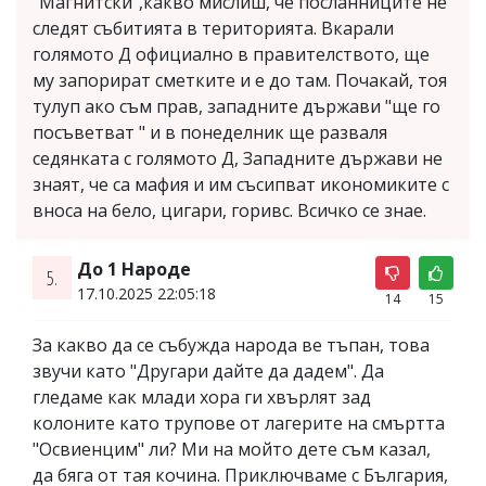
"Магнитски",какво мислиш, че посланниците не
следят събитията в територията. Вкарали
голямото Д официално в правителството, ще
му запорират сметките и е до там. Почакай, тоя
тулуп ако съм прав, западните държави "ще го
посъветват " и в понеделник ще разваля
седянката с голямото Д, Западните държави не
знаят, че са мафия и им съсипват икономиките с
вноса на бело, цигари, горивс. Всичко се знае.
До 1 Народе
5.
17.10.2025 22:05:18
14
15
За какво да се събужда народа ве тъпан, това
звучи като "Другари дайте да дадем". Да
гледаме как млади хора ги хвърлят зад
колоните като трупове от лагерите на смъртта
"Освиенцим" ли? Ми на мойто дете съм казал,
да бяга от тая кочина. Приключваме с България,