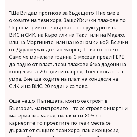
"Ще Ви дам прогноза за бъдещето. Ние сме в
оковите на тези хора. Защо?Всички плажове по
Черноморието се държат от структурите на
ВИС и СИК, на Къро или на Таки, или на Маджо,
или на Маргините, или на не знам си кой. Всички
от Дуранкулак до Синеморец. Това го знаете.
Само че миналата година, 3 месеца преди ГЕРБ
да падне от власт, тези плажове бяха дадени на
концесия за 20 години напред. Тоест когато аз
умра, Вие ще ходите на плаж на концесия на
СИК и на ВИС. 20 години са това.
Още нещо. Пътищата, които се строят в
България, магистралите – те се строят с инертни
материали – чакъл, пясък и тн. 80% от
кариерите по проектите по тези места се
държат от същите тези хора, пак с концесии,