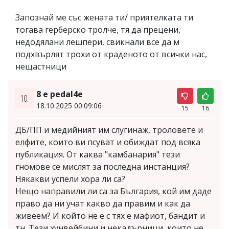
Запознай ме със жената ти/ приятелката ти
тогава герберско тролче, тя да прецени,
недодялани лешпери, свикнали все да м
подхвърлят трохи от краденото от всички нас,
нещастници
8 e pedal4e
10.
18.10.2025 00:09:06
15
16
ДБ/ПП и медийният им слугинаж, троловете и
елфите, които ви псуват и обиждат под всяка
публикация. От каква "камбанария" тези
гномове се мислят за последна инстанция?
Някакви успели хора ли са?
Нещо направили ли са за България, кой им даде
право да ни учат какво да правим и как да
живеем? И който не е с тях е мафиот, бандит и
тн. Тези хунвейбини и некадърници, които не