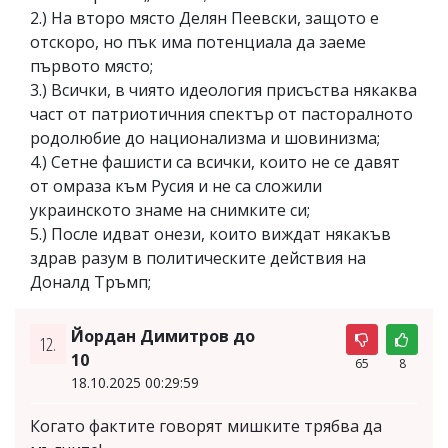
2.) На второ място Делян Пеевски, защото е
отскоро, но пък има потенциала да заеме
първото място;
3.) Всички, в чиято идеология присъства някаква
част от патриотичния спектър от пасторалното
родолюбие до национализма и шовинизма;
4.) Сетне фашисти са всички, които не се давят
от омраза към Русия и не са сложили
украинското знаме на снимките си;
5.) После идват онези, които виждат някакъв
здрав разум в политическите действия на
Доналд Тръмп;
Йордан Димитров до
12.
10
65
8
18.10.2025 00:29:59
Когато фактите говорят мишките трябва да