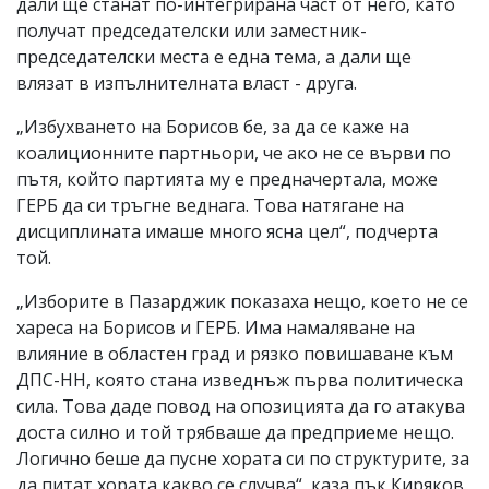
дали ще станат по-интегрирана част от него, като
получат председателски или заместник-
председателски места е една тема, а дали ще
влязат в изпълнителната власт - друга.
„Избухването на Борисов бе, за да се каже на
коалиционните партньори, че ако не се върви по
пътя, който партията му е предначертала, може
ГЕРБ да си тръгне веднага. Това натягане на
дисциплината имаше много ясна цел“, подчерта
той.
„Изборите в Пазарджик показаха нещо, което не се
хареса на Борисов и ГЕРБ. Има намаляване на
влияние в областен град и рязко повишаване към
ДПС-НН, която стана изведнъж първа политическа
сила. Това даде повод на опозицията да го атакува
доста силно и той трябваше да предприеме нещо.
Логично беше да пусне хората си по структурите, за
да питат хората какво се случва“, каза пък Киряков.