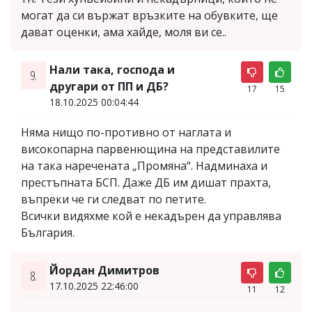
могат да си вържат връзките на обувките, ще
дават оценки, ама хайде, моля ви се..
Нали така, господа и
9.
другари от ПП и ДБ?
17
15
18.10.2025 00:04:44
Hяма нищо по-противно от наглата и
високопарна парвенющина на представилите
на така наречената „Промяна“. Надминаха и
престъпната БСП. Даже ДБ им дишат прахта,
въпреки че ги следват по петите.
Всички видяхме кой е некадърен да управлява
България.
Йордан Димитров
8.
17.10.2025 22:46:00
11
12