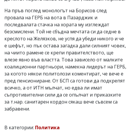
На пръв поглед монологът на Борисов след
провала на ГЕРБ на вота в Пазарджик и
последвалата стачка на хората му изглеждат
безсмислени. Той не сбъдна мечтата си да седне в
креслото на Желязков, не успя да убеди никого и че
е шефът, но пък остава загадка дали силният човек,
на чиито рамене се крепи правителството, ще
влезе явно във властта. Това зависело от малките
коалиционни партньори, намекна лидерът на ГЕРБ,
за когото някои политолози коментират, че вече е
пред пенсиониране. От БСП са готови да подкрепят
всичко, а от ИТН мълчат, но едва ли имат
съпротивителни сили да се опълчат и приказките
за т.нар. санитарен кордон сякаш вече съвсем са
забравени.
В категории:
Политика