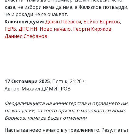
каза, че избори няма да има, а Желязков потвърди,
Коментарите
под
че и рокади не се очакват.
статиите
Ключови думи:
Делян Пеевски
,
Бойко Борисов
,
се
ГЕРБ
,
ДПС НН
,
Ново начало
,
Георги Киряков
,
въвеждат
от
Даниел Стефанов
читателите
и
редакцията
не
носи
отговорност
за
тях!
17 Октомври 2025
, Петък, 21:20 ч.
Ако
Автор: Михаил ДИМИТРОВ
откриете
обиден
за
Феодализацията на министерства и отдаването им
вас
на концесии, за което призна в монолога си Бойко
коментар,
моля
Борисов, няма да бъдат отменени
сигнализирайте
ни!
Настъпва ново начало в управлението. Резултатът