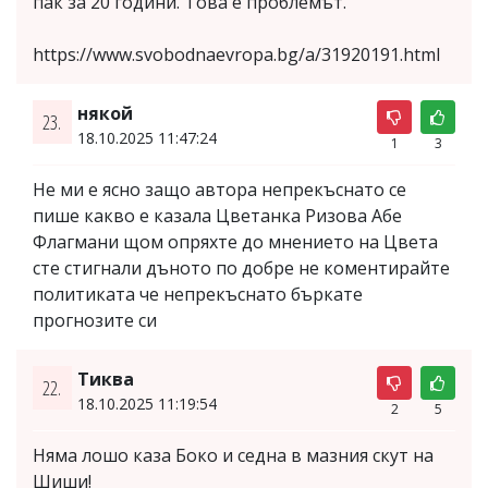
пак за 20 години. Това е проблемът."
https://www.svobodnaevropa.bg/a/31920191.html
някой
23.
18.10.2025 11:47:24
1
3
Не ми е ясно защо автора непрекъснато се
пише какво е казала Цветанка Ризова Абе
Флагмани щом опряхте до мнението на Цвета
сте стигнали дъното по добре не коментирайте
политиката че непрекъснато бъркате
прогнозите си
Тиква
22.
18.10.2025 11:19:54
2
5
Няма лошо каза Боко и седна в мазния скут на
Шиши!