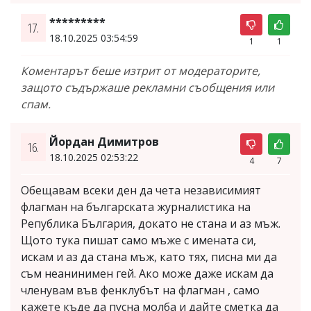
*********
17.
18.10.2025 03:54:59
1
1
Коментарът беше изтрит от модераторите,
защото съдържаше рекламни съобщения или
спам.
Йордан Димитров
16.
18.10.2025 02:53:22
4
7
Обещавам всеки ден да чета независимият
флагман на българската журналистика на
Република България, докато не стана и аз мъж.
Щото тука пишат само мъже с имената си,
искам и аз да стана мъж, като тях, писна ми да
съм неанинимен гей. Ако може даже искам да
членувам във фенклубът на флагман , само
кажете къде да пусна молба и дайте сметка да