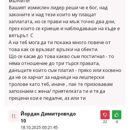
мълчите!
Вашият измислен лидер реши че е бог, над
законите и над тези които му плащат
заплатата, но се прави на мъж точно два дни,
през които се криеше и наблюдаваше на къде е
вятърът. С
А на теб мога да ти покажа много повече от
това как се връзват връзки на обекти.
Що се касае до това какво съм постигнал - то
няма отношение до три търся правата,
данъците които съм платил - пряко или косвено
да не се харчат за надници на лешперски
тролове като теб, иначе , пак те призовавам
запознаем с жена/ приятелката ти и тя да
прецени кои е педалче, аз или ти
Йордан Димитровnдо
11.
10
22
6
18.10.2025 00:21:45