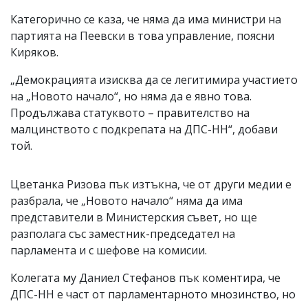
Категорично се каза, че няма да има министри на
партията на Пеевски в това управление, поясни
Киряков.
„Демокрацията изисква да се легитимира участието
на „Новото начало“, но няма да е явно това.
Продължава статуквото – правителство на
малцинството с подкрепата на ДПС-НН“, добави
той.
Цветанка Ризова пък изтъкна, че от други медии е
разбрала, че „Новото начало“ няма да има
представители в Министерския съвет, но ще
разполага със заместник-председател на
парламента и с шефове на комисии.
Колегата му Даниел Стефанов пък коментира, че
ДПС-НН е част от парламентарното мнозинство, но