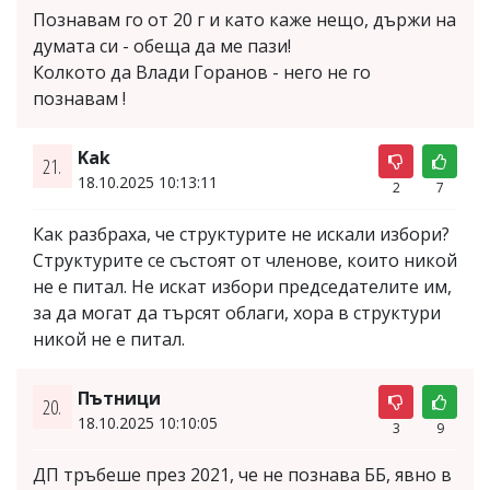
Познавам го от 20 г и като каже нещо, държи на
думата си - обеща да ме пази!
Колкото да Влади Горанов - него не го
познавам !
Kak
21.
18.10.2025 10:13:11
2
7
Как разбраха, че структурите не искали избори?
Структурите се състоят от членове, които никой
не е питал. Не искат избори председателите им,
за да могат да търсят облаги, хора в структури
никой не е питал.
Пътници
20.
18.10.2025 10:10:05
3
9
ДП тръбеше през 2021, че не познава ББ, явно в