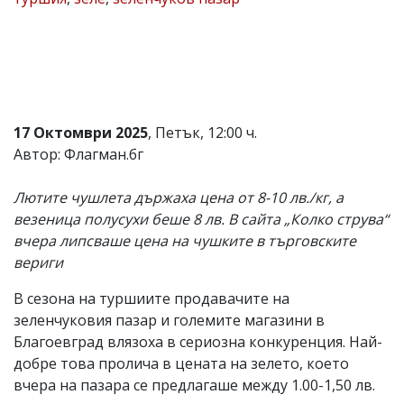
Коментарите
под
статиите
се
въвеждат
от
читателите
17 Октомври 2025
, Петък, 12:00 ч.
и
редакцията
Автор: Флагман.бг
не
носи
Лютите чушлета държаха цена от 8-10 лв./кг, а
отговорност
за
везеница полусухи беше 8 лв. В сайта „Колко струва“
тях!
вчера липсваше цена на чушките в търговските
Ако
вериги
откриете
обиден
за
В сезона на туршиите продавачите на
вас
зеленчуковия пазар и големите магазини в
коментар,
Благоевград влязоха в сериозна конкуренция. Най-
моля
сигнализирайте
добре това пролича в цената на зелето, което
ни!
вчера на пазара се предлагаше между 1.00-1,50 лв.