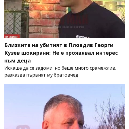
Близките на убитият в Пловдив Георги
Кузев шокирани: Не е проявявал интерес
към деца
Искаше да се задоми, но беше много срамежлив,
разказва първият му братовчед