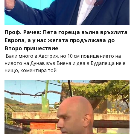
Проф. Рачев: Пета гореща вълна връхлита
Европа, а у нас жегата продължава до
Второ пришествие
Вали много в Австрия, но 10 см повишението на
нивото на Дунав във Виена и два в Будапеща не е
нищо, коментира той