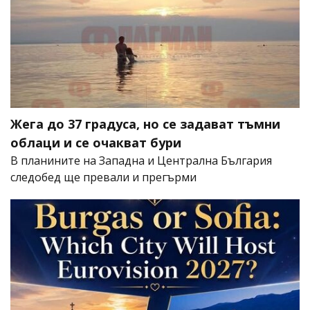
Жега до 37 градуса, но се задават тъмни
облаци и се очакват бури
В планините на Западна и Централна България
следобед ще превали и прегърми