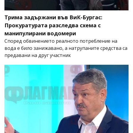
Трима задържани във ВиК-Бургас:
Прокуратурата разследва схема с
манипулирани водомери
Според обвинението реалното потребление на
вода е било занижавано, а натрупаните средства са
предавани на друг участник