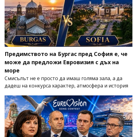
Предимството на Бургас пред София е, че
може да предложи Евровизия с дъх на
море
Смисълът не е просто да имаш голяма зала, а да
дадеш на конкурса характер, атмосфера и история