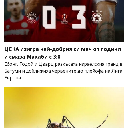
ЦСКА изигра най-добрия си мач от години
и смаза Макаби с 3:0
Ебонг, Годой и Цварц разкъсаха израелския гранд в
Батуми и доближиха червените до плейофа на Лига
Европа