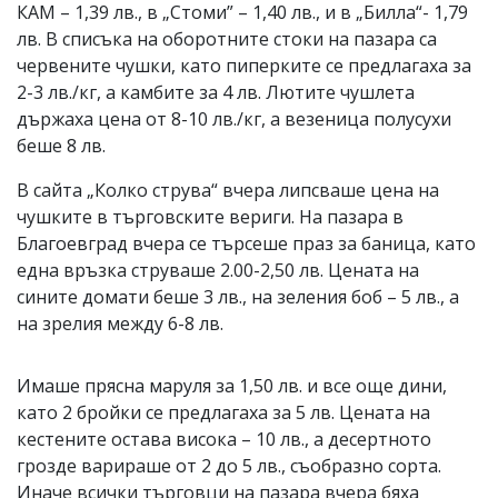
КАМ – 1,39 лв., в „Стоми” – 1,40 лв., и в „Билла“- 1,79
лв. В списъка на оборотните стоки на пазара са
червените чушки, като пиперките се предлагаха за
2-3 лв./кг, а камбите за 4 лв. Лютите чушлета
държаха цена от 8-10 лв./кг, а везеница полусухи
беше 8 лв.
В сайта „Колко струва“ вчера липсваше цена на
чушките в търговските вериги. На пазара в
Благоевград вчера се търсеше праз за баница, като
една връзка струваше 2.00-2,50 лв. Цената на
сините домати беше 3 лв., на зеления боб – 5 лв., а
на зрелия между 6-8 лв.
Имаше прясна маруля за 1,50 лв. и все още дини,
като 2 бройки се предлагаха за 5 лв. Цената на
кестените остава висока – 10 лв., а десертното
грозде варираше от 2 до 5 лв., съобразно сорта.
Иначе всички търговци на пазара вчера бяха