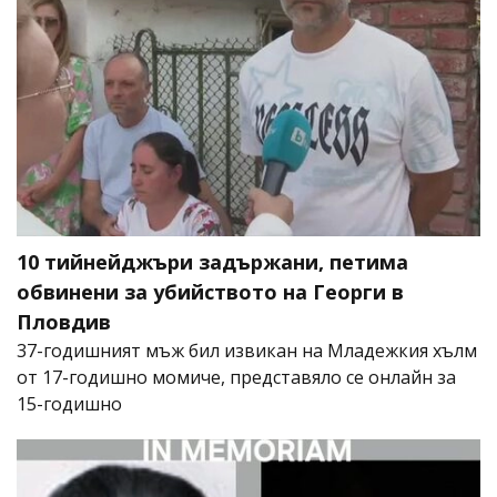
10 тийнейджъри задържани, петима
обвинени за убийството на Георги в
Пловдив
37-годишният мъж бил извикан на Младежкия хълм
от 17-годишно момиче, представяло се онлайн за
15-годишно