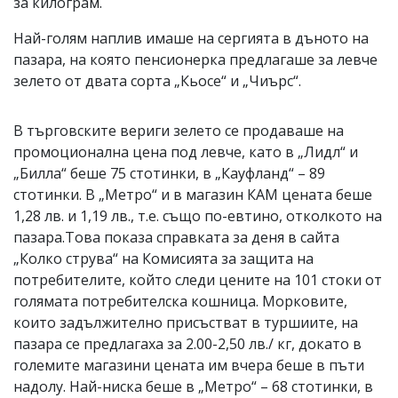
за килограм.
Най-голям наплив имаше на сергията в дъното на
пазара, на която пенсионерка предлагаше за левче
зелето от двата сорта „Кьосе“ и „Чиърс“.
В търговските вериги зелето се продаваше на
промоционална цена под левче, като в „Лидл“ и
„Билла“ беше 75 стотинки, в „Кауфланд“ – 89
стотинки. В „Метро“ и в магазин КАМ цената беше
1,28 лв. и 1,19 лв., т.е. също по-евтино, отколкото на
пазара.Това показа справката за деня в сайта
„Колко струва“ на Комисията за защита на
потребителите, който следи цените на 101 стоки от
голямата потребителска кошница. Морковите,
които задължително присъстват в туршиите, на
пазара се предлагаха за 2.00-2,50 лв./ кг, докато в
големите магазини цената им вчера беше в пъти
надолу. Най-ниска беше в „Метро“ – 68 стотинки, в