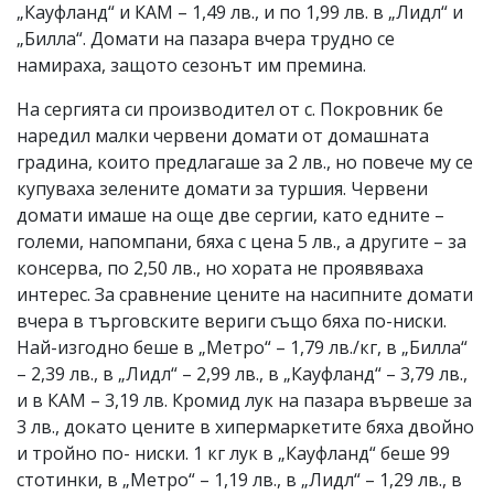
„Кауфланд“ и КАМ – 1,49 лв., и по 1,99 лв. в „Лидл“ и
„Билла“. Домати на пазара вчера трудно се
намираха, защото сезонът им премина.
На сергията си производител от с. Покровник бе
наредил малки червени домати от домашната
градина, които предлагаше за 2 лв., но повече му се
купуваха зелените домати за туршия. Червени
домати имаше на още две сергии, като едните –
големи, напомпани, бяха с цена 5 лв., а другите – за
консерва, по 2,50 лв., но хората не проявяваха
интерес. За сравнение цените на насипните домати
вчера в търговските вериги също бяха по-ниски.
Най-изгодно беше в „Метро“ – 1,79 лв./кг, в „Билла“
– 2,39 лв., в „Лидл“ – 2,99 лв., в „Кауфланд“ – 3,79 лв.,
и в КАМ – 3,19 лв. Кромид лук на пазара вървеше за
3 лв., докато цените в хипермаркетите бяха двойно
и тройно по- ниски. 1 кг лук в „Кауфланд“ беше 99
стотинки, в „Метро“ – 1,19 лв., в „Лидл“ – 1,29 лв., в