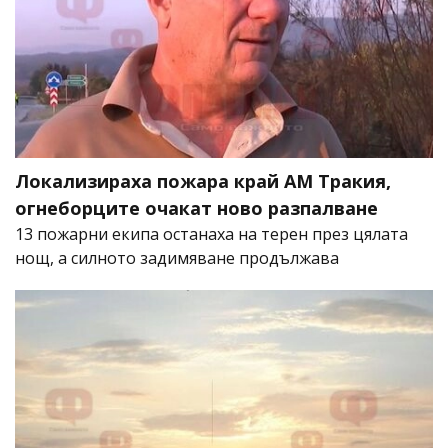
Локализираха пожара край АМ Тракия,
огнеборците очакат ново разпалване
13 пожарни екипа останаха на терен през цялата
нощ, а силното задимяване продължава