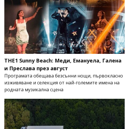
THE1 Sunny Beach: Меди, Емануела, Галена
и Преслава през август
Програмата обещава безсънни нощи, първокласно
изживяване и селекция от най-големите имена на
родната музикална сцена