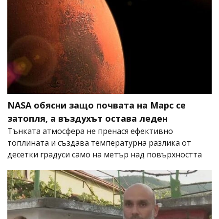
NASA обясни защо почвата на Марс се
затопля, а въздухът остава леден
Тънката атмосфера не пренася ефективно
топлината и създава температурна разлика от
десетки градуси само на метър над повърхността