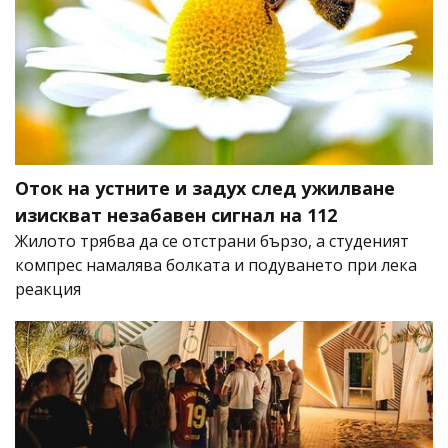
Оток на устните и задух след ужилване
изискват незабавен сигнал на 112
Жилото трябва да се отстрани бързо, а студеният
компрес намалява болката и подуването при лека
реакция