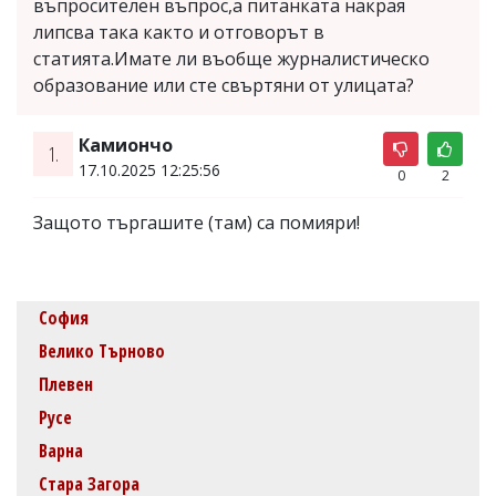
въпросителен въпрос,а питанката накрая
липсва така както и отговорът в
статията.Имате ли въобще журналистическо
образование или сте свъртяни от улицата?
Камиончо
1.
17.10.2025 12:25:56
0
2
Защото търгашите (там) са помияри!
София
Велико Търново
Плевен
Русе
Варна
Стара Загора