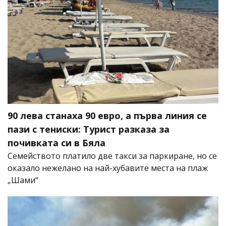
90 лева станаха 90 евро, а първа линия се
пази с тениски: Турист разказа за
почивката си в Бяла
Семейството платило две такси за паркиране, но се
оказало нежелано на най-хубавите места на плаж
„Шами“