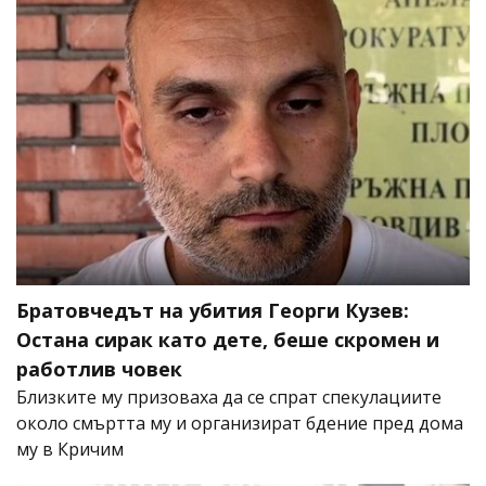
Братовчедът на убития Георги Кузев:
Остана сирак като дете, беше скромен и
работлив човек
Близките му призоваха да се спрат спекулациите
около смъртта му и организират бдение пред дома
му в Кричим