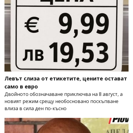
Левът слиза от етикетите, цените остават
само в евро
Двойното обозначаване приключва на 8 август, а
новият режим срещу необосновано поскъпване
влиза в сила ден по-късно