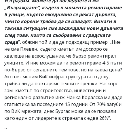
изградим. Можете да погледнете в жк
„Възраждане”, където в момента ремонтираме
5 улици, където ежедневно се режат дървета,
чиито корени трябва да се извадят. Винаги в
такива ситуации сме засаждали нови дръвчета
след това, които са съобразени с градската
среда
”, обясни той и да де подходящ пример: „Ние
не сме Плевен, където кметът им доскоро се
хвалеше на всеослушание, че бързо ремонтирал
улиците. И ние можем да ги ремонтираме 4-5 пъти
по-бързо от сегашните темпове, но на каква цена?
Ако не сменим ВиК инфраструктурата отдолу,
трябва ли да повтаряме техните грешки. Наскоро
зам.-кметът по строителство, инвестиции и
регионално развитие инж. Чанка Коралска ми даде
статистика за последните 15 години. От 70% загуби
по ВиК мрежата, днес Бургас може да се похвали
като един от лидерите в страната с едва 26%”.