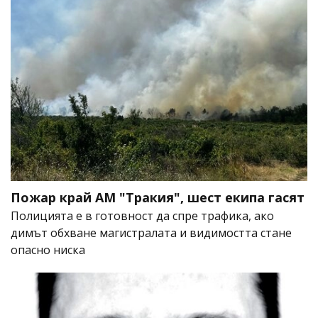
Пожар край АМ "Тракия", шест екипа гасят
Полицията е в готовност да спре трафика, ако
димът обхване магистралата и видимостта стане
опасно ниска