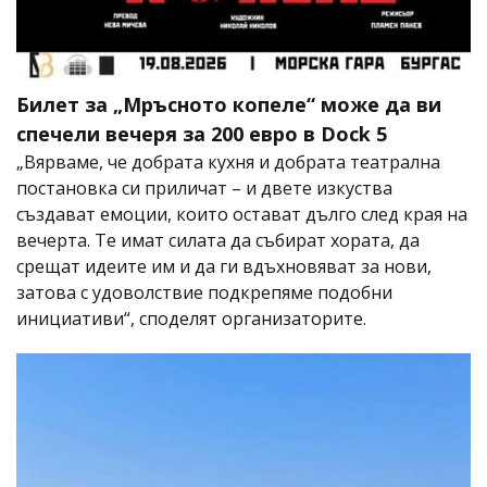
Билет за „Мръсното копеле“ може да ви
спечели вечеря за 200 евро в Dock 5
„Вярваме, че добрата кухня и добрата театрална
постановка си приличат – и двете изкуства
създават емоции, които остават дълго след края на
вечерта. Те имат силата да събират хората, да
срещат идеите им и да ги вдъхновяват за нови,
затова с удоволствие подкрепяме подобни
инициативи“, споделят организаторите.