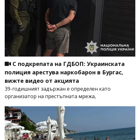
С подкрепата на ГДБОП: Украинската
полиция арестува наркобарон в Бургас,
вижте видео от акцията
39-годишният задържан е определен като
организатор на престъпната мрежа,