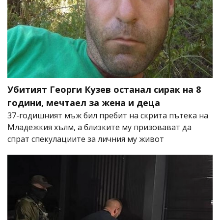
Убитият Георги Кузев останал сирак на 8
години, мечтаел за жена и деца
37-годишният мъж бил пребит на скрита пътека на
Младежкия хълм, а близките му призовават да
спрат спекулациите за личния му живот