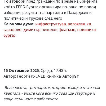
Той говори пред граждани по време на брифинга,
Коментарите
който ГЕРБ-Бургас организира по-рано по повод
под
изборния резултат на партията в Пазарджик и
статиите
политически трусове след него
се
въвеждат
Ключови думи:
инфраструктува
,
велоялея
,
кв.
от
сарафово
,
димитър николов
,
флагман
,
новини от
читателите
бургас
и
редакцията
не
носи
отговорност
за
тях!
Ако
откриете
15 Октомври 2025
, Сряда, 17:40 ч.
обиден
Автор: Георги РУСЧЕВ, снимка: Авторът
за
вас
коментар,
Велоалеята, тротоарите, вторият изход и пътя към
моля
квартала - вижте кога всичко това ще стартира и
сигнализирайте
защо всъщност е забавянето
ни!