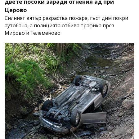
двете посоки заради огнения ад при
Церово
Силният вятър разраства пожара, гъст дим покри
аутобана, а полицията отбива трафика през
Мирово и Гелеменово