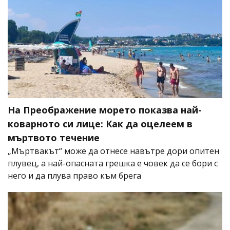
На Преображение морето показва най-
коварното си лице: Как да оцелеем в
мъртвото течение
„Мъртвакът“ може да отнесе навътре дори опитен
плувец, а най-опасната грешка е човек да се бори с
него и да плува право към брега