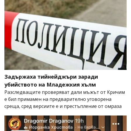
Задържаха тийнейджъри заради
убийството на Младежкия хълм
Разследващите проверяват дали мъжът от Кричим
е бил примамен на предварително уговорена
среща, сред версиите е и престъпление от омраза