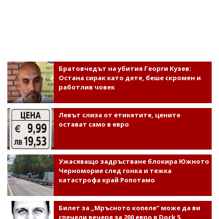
Братовчедът на убития Георги Кузев:
Остана сирак като дете, беше скромен и
работлив човек
Левът слиза от етикетите, цените
остават само в евро
Ужасяващо задръстване блокира Южното
Черноморие след гонка и тежка
катастрофа край Ропотамо
Билет за „Мръсното копеле“ може да ви
спечели вечеря за 200 евро в Dock 5