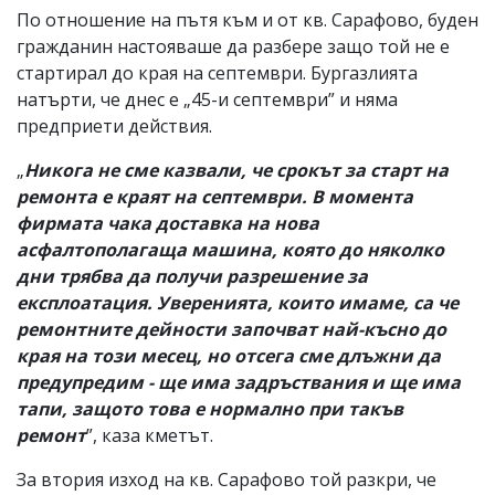
По отношение на пътя към и от кв. Сарафово, буден
гражданин настояваше да разбере защо той не е
стартирал до края на септември. Бургазлията
натърти, че днес е „45-и септември” и няма
предприети действия.
„
Никога не сме казвали, че срокът за старт на
ремонта е краят на септември. В момента
фирмата чака доставка на нова
асфалтополагаща машина, която до няколко
дни трябва да получи разрешение за
експлоатация. Уверенията, които имаме, са че
ремонтните дейности започват най-късно до
края на този месец, но отсега сме длъжни да
предупредим - ще има задръствания и ще има
тапи, защото това е нормално при такъв
ремонт
”, каза кметът.
За втория изход на кв. Сарафово той разкри, че