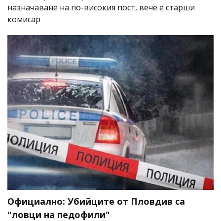
назначаване на по-високия пост, вече е старши
комисар
Официално: Убийците от Пловдив са
"ловци на педофили"