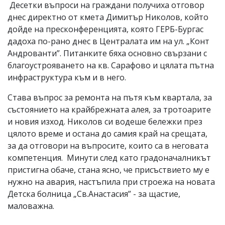
Десетки въпроси на граждани получиха отговор
днес директно от кмета Димитър Николов, който
дойде на пресконференцията, която ГЕРБ-Бургас
дадоха по-рано днес в Централата им на ул. „Конт
Андрованти”. Питанките бяха основно свързани с
благоустрояването на кв. Сарафово и цялата пътна
инфраструктура към и в него.
Става въпрос за ремонта на пътя към квартала, за
състоянието на крайбрежната алея, за тротоарите
и новия изход. Николов си водеше бележки през
цялото време и остана до самия край на срещата,
за да отговори на въпросите, които са в неговата
компетенция. Минути след като градоначалникът
пристигна обаче, стана ясно, че присъствието му е
нужно на авария, настъпила при строежа на новата
Детска болница „Св.Анастасия” - за щастие,
маловажна.