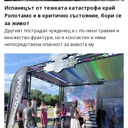
Испанецът от тежката катастрофа край
Ропотамо е в критично състояние, бори се
за живот
Другият пострадал чужденец е с по-леки травми и
множество фрактури, но е контактен и няма
непосредствена опасност за живота му