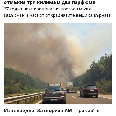
отмъкна три килима и два парфюма
27-годишният криминално проявен мъж е
задържан, а част от откраднатите вещи са върнати
Извънредно! Затвориха АМ "Тракия" в