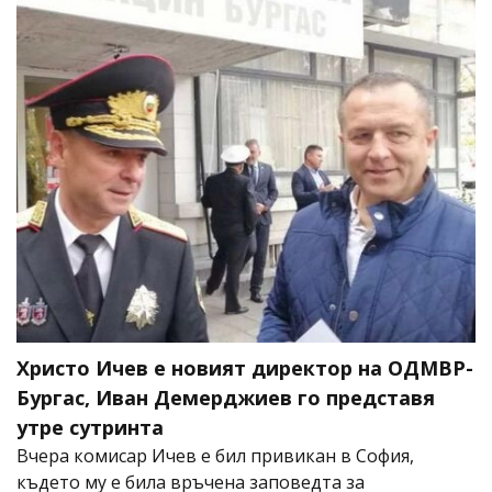
Христо Ичев е новият директор на ОДМВР-
Бургас, Иван Демерджиев го представя
утре сутринта
Вчера комисар Ичев е бил привикан в София,
където му е била връчена заповедта за