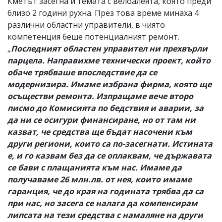
Кметът засегна и темата с велоалеята, която преди
близо 2 години рухна. През това време минаха 4
различни областни управители, в чиято
компетенция беше потенциалният ремонт.
„
Последният областен управител ни прехвърли
парцела. Направихме технически проект, който
обаче трябваше впоследствие да се
модернизира. Имаме избрана фирма, която ще
осъществи ремонта. Изпращаме вече второ
писмо до Комисията по бедствия и аварии, за
да ни се осигури финансиране, но от там ни
казват, че средства ще бъдат насочени към
други региони, които са по-засегнати. Истината
е, и го казвам без да се оплаквам, че държавата
се бави с плащанията към нас. Имаме да
получаваме 26 млн.лв. от нея, които имаме
гаранция, че до края на годината трябва да са
при нас, но засега се налага да компенсирам
липсата на тези средства с намаляне на други