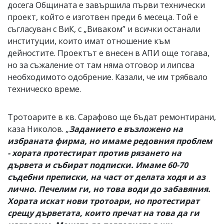
досега Общината е завършила първи технически
проект, който е изготвен преди 6 месеца. Той е
съгласуван с ВиК, с „Виваком” и всички останали
институции, които имат отношение към
дейностите. Проектът е внесен в АПИ още тогава,
но за съжаление от там няма отговор и липсва
необходимото одобрение. Казали, че им трябвало
техническо време.
Тротоарите в кв. Сарафово ще бъдат ремонтирани,
каза Николов. „
Заданието е възложено на
избраната фирма, но имаме редовния проблем
- хората протестират против рязането на
дървета и събират подписки. Имаме 60-70
съдебни преписки, на част от делата ходя и аз
лично. Печелим ги, но това води до забавяния.
Хората искат нови тротоари, но протестират
срещу дърветата, които пречат на това да ги