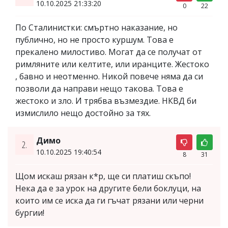
10.10.2025 21:33:20
0
22
По Сталинистки: смъртно наказание, но
публично, но не просто куршум. Това е
прекалено милостиво. Могат да се получат от
римляните или келтите, или иранците. Жестоко
, бавно и неотменно. Никой повече няма да си
позволи да направи нещо такова. Това е
жестоко и зло. И трябва възмездие. НКВД би
измислило нещо достойно за тях.
Димо
2.
10.10.2025 19:40:54
8
31
Щом искаш рязан к*р, ще си платиш скъпо!
Нека да е за урок на другите бели боклуци, на
които им се иска да ги гъчат рязани или черни
бургии!