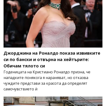
Джорджина на Роналдо показа извивките
си по бански и отвърна на хейтърите:
Обичам тялото си
Годеницата на Кристиано Роналдо призна, че
нападките понякога я нараняват, но отказва
чуждите представи за красота да определят
самочувствието ѝ