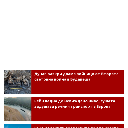
Дунав разкри двама войници от Втората
световна война в Будапеща
Рейн падна до невиждано ниво, сушата
задушава речния транспорт в Европа
Гърция засили проверките по плажовете,