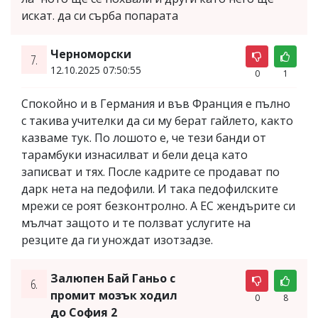
искат. да си сърба попарата
Черноморски
7.
12.10.2025 07:50:55
0
1
Спокойно и в Германия и във Франция е пълно
с такива учителки да си му берат гайлето, както
казваме тук. По лошото е, че тези банди от
тарамбуки изнасилват и бели деца като
записват и тях. После кадрите се продават по
дарк нета на педофили. И така педофилските
мрежи се роят безконтролно. А ЕС жендърите си
мълчат защото и те ползват услугите на
резците да ги унождат изотзадзе.
Залюпен Бай Ганьо с
6.
промит мозък ходил
0
8
до София 2