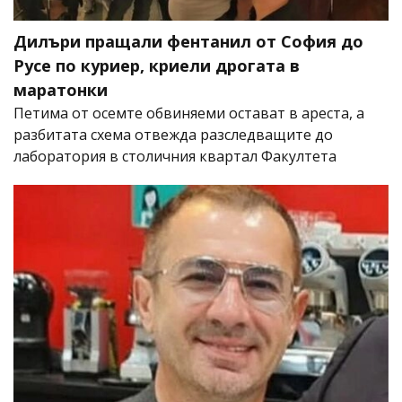
Дилъри пращали фентанил от София до
Русе по куриер, криели дрогата в
маратонки
Петима от осемте обвиняеми остават в ареста, а
разбитата схема отвежда разследващите до
лаборатория в столичния квартал Факултета