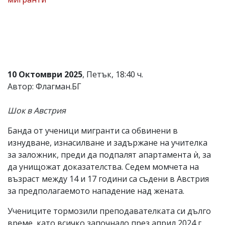
Коментарите
под
статиите
се
въвеждат
от
читателите
10 Октомври 2025
, Петък, 18:40 ч.
и
редакцията
Автор: Флагман.БГ
не
носи
Шок в Австрия
отговорност
за
тях!
Банда от ученици мигранти са обвинени в
Ако
изнудване, изнасилване и задържане на учителка
откриете
за заложник, преди да подпалят апартамента ѝ, за
обиден
за
да унищожат доказателства. Седем момчета на
вас
възраст между 14 и 17 години са съдени в Австрия
коментар,
за предполагаемото нападение над жената.
моля
сигнализирайте
Учениците тормозили преподавателката си дълго
ни!
време, като всичко започнало през април 2024 г.,