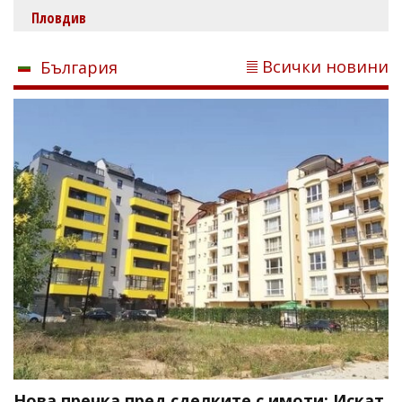
Пловдив
Всички новини
България
Нова пречка пред сделките с имоти: Искат