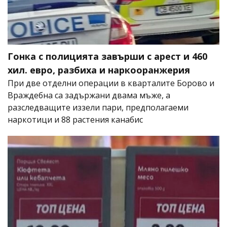
Гонка с полицията завърши с арест и 460
хил. евро, разбиха и наркооранжерия
При две отделни операции в кварталите Борово и
Враждебна са задържани двама мъже, а
разследващите иззели пари, предполагаеми
наркотици и 88 растения канабис