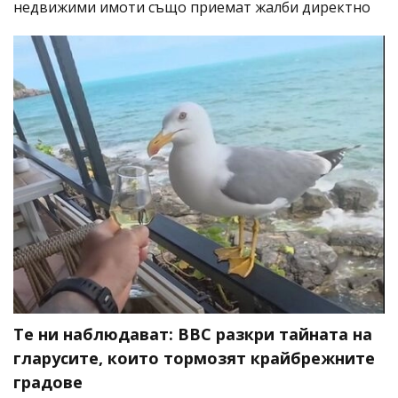
недвижими имоти също приемат жалби директно
Те ни наблюдават: BBC разкри тайната на
гларусите, които тормозят крайбрежните
градове