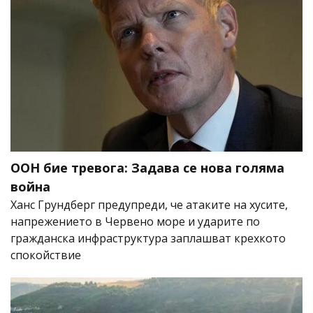
ООН бие тревога: Задава се нова голяма
война
Ханс Грундберг предупреди, че атаките на хусите,
напрежението в Червено море и ударите по
гражданска инфраструктура заплашват крехкото
спокойствие