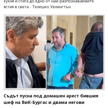
кухня и стига до едно от най-разпознаваемите
ястия в света - Телешко Уелингтън
Съдът пусна под домашен арест бившия
шеф на ВиК-Бургас и двама негови