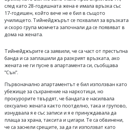
след като 28-годишната жена е имала връзка със
17-годишен, който вече не е бил в същото
училището. Тийнейджърът се похвалил за връзката
и скоро група момчета започнали да се появяват в
дома на жената.
Тийнейджърите са заявили, че са част от престъпна
банда и са заплашили да разкрият връзката, ако
жената не ги пусне в апартамента си, съобщава
"Сън".
Първоначално апартаментът е бил използван като
убежище за съхранение на наркотици, но
прокурорите твърдят, че бандата е насилвала
сексуално жената както поотделно, така и групово,
изнудвала я е със записи и я е принуждавала да
плаща за храна, таксита и цигари. Те са обвинени,
че са заснели срещите, за да ги използват като