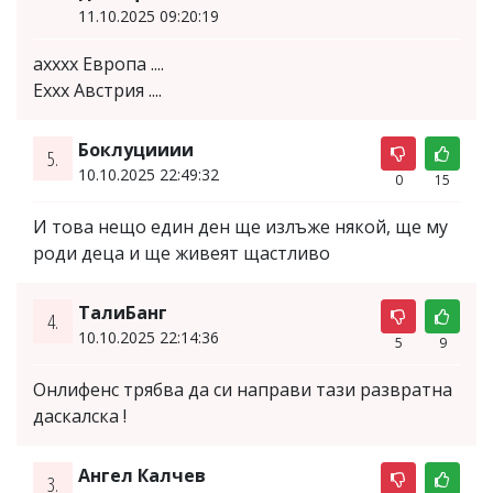
11.10.2025 09:20:19
ахххх Европа ....
Еххх Австрия ....
Боклуцииии
5.
10.10.2025 22:49:32
0
15
И това нещо един ден ще излъже някой, ще му
роди деца и ще живеят щастливо
ТалиБанг
4.
10.10.2025 22:14:36
5
9
Онлифенс трябва да си направи тази развратна
даскалска !
Ангел Калчев
3.