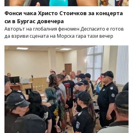
Фонси чака Христо Стоичков за концерта
си в Бургас довечера
Авторът на глобалния феномен Деспасито е готов
да взриви сцената на Морска гара тази вечер