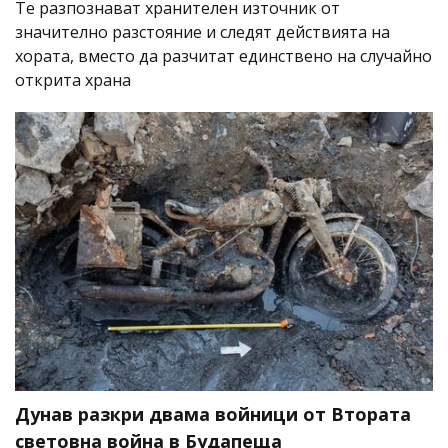
Те разпознават хранителен източник от
значително разстояние и следят действията на
хората, вместо да разчитат единствено на случайно
открита храна
Дунав разкри двама войници от Втората
световна война в Будапеща