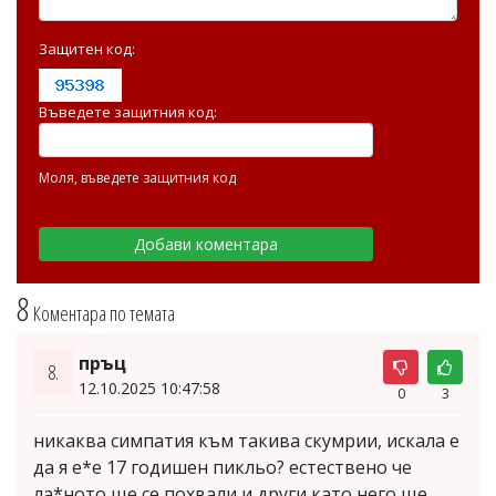
Защитен код:
Въведете защитния код:
Моля, въведете защитния код
8
Коментара по темата
пръц
8.
12.10.2025 10:47:58
0
3
никаква симпатия към такива скумрии, искала е
да я е*е 17 годишен пикльо? естествено че
ла*ното ще се похвали и други като него ще