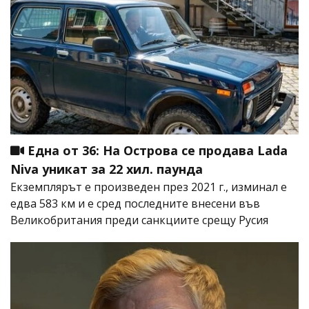
Една от 36: На Острова се продава Lada
Niva уникат за 22 хил. паунда
Екземплярът е произведен през 2021 г., изминал е
едва 583 км и е сред последните внесени във
Великобритания преди санкциите срещу Русия