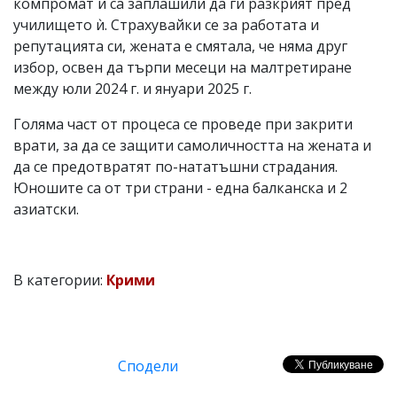
компромат и са заплашили да ги разкрият пред
училището ѝ. Страхувайки се за работата и
репутацията си, жената е смятала, че няма друг
избор, освен да търпи месеци на малтретиране
между юли 2024 г. и януари 2025 г.
Голяма част от процеса се проведе при закрити
врати, за да се защити самоличността на жената и
да се предотвратят по-нататъшни страдания.
Юношите са от три страни - една балканска и 2
азиатски.
В категории:
Крими
Сподели