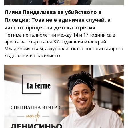
Лияна Панделиева за убийството в
Пловдив: Това не е единичен случай, а
част от процес на детска агресия
Петима непълнолетни между 14 и 17 години са в
ареста за смъртта на 37-годишния мъж край
Младежкия хълм, а журналистката постави въпроса
къде започва насилието