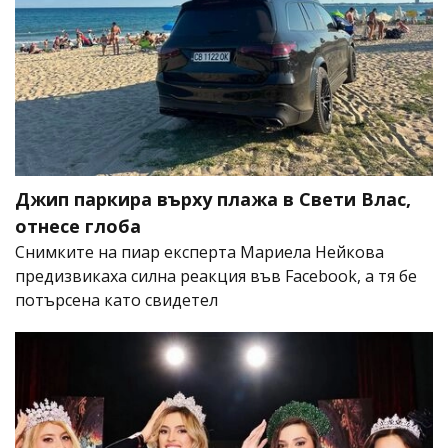
Джип паркира върху плажа в Свети Влас,
отнесе глоба
Снимките на пиар експерта Мариела Нейкова
предизвикаха силна реакция във Facebook, а тя бе
потърсена като свидетел