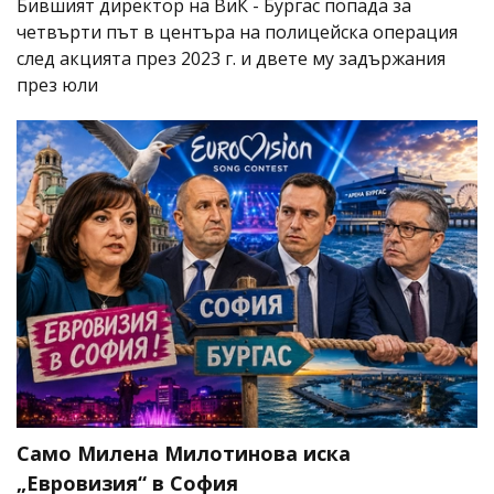
Бившият директор на ВиК - Бургас попада за
четвърти път в центъра на полицейска операция
след акцията през 2023 г. и двете му задържания
през юли
Само Милена Милотинова иска
„Евровизия“ в София