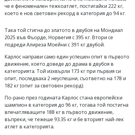
че е феноменален тежкоатлет, постигайки 222 кг,
което е нов световен рекорд в категория до 94 кг.
Така той стигна до златото в двубоя на Мондиал
2025 във Фьорде, Норвегия с 395 кг. Втори се
подреди Алиреза Моейни с 391 кг двубой.
Карлос направи само един успешен опит в първото
движение, което доведе до драма в двубоя в
категорията. Той изхвърли 173 кг при първия си
опит, последваха 2 неуспешни, съответно на 178 и
182 кг (опит за световен рекорд).
По-рано през годината Карлос стана европейски
шампион в категория до 96 кг, тогава той постигна
впечатляващите 188 кг в първото движение,
въпреки, че тежеше 93.35 кг и бе вторият най-лек
атлет в категорията.