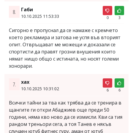
Габи
8.
10.10.2025 11:53:33
0
3
Сигорно е пропуснал да се намаже с кремчето
което рекламира и затова не успя във вторият
опит. Отвръщават ме можещи и доказали се
спортисти да правят грозни внушения които
нямат нищо общо с истината, но носят големи
хонорари.
хах
7.
10.10.2025 10:31:02
6
6
Всички тайни за тва как трябва да се тренира в
щангите ги откри Абаджиев още преди 50
години, няма кво ново да се измисли. Кви са тия
рандом треньори сега, а тоя Танев е някъв
случаен ютуб фитнес гуру, аман от ютуб