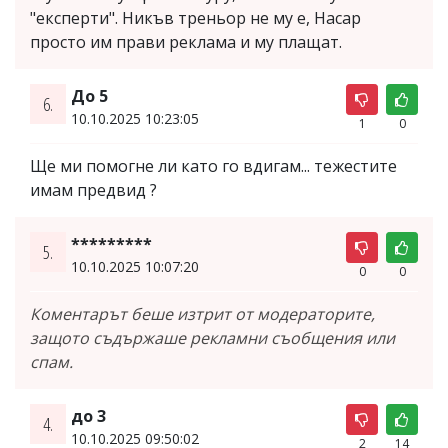
"експерти". Никъв треньор не му е, Насар
просто им прави реклама и му плащат.
До 5
6.
10.10.2025 10:23:05
1
0
Ще ми помогне ли като го вдигам... тежестите
имам предвид ?
*********
5.
10.10.2025 10:07:20
0
0
Коментарът беше изтрит от модераторите,
защото съдържаше рекламни съобщения или
спам.
до 3
4.
10.10.2025 09:50:02
2
14