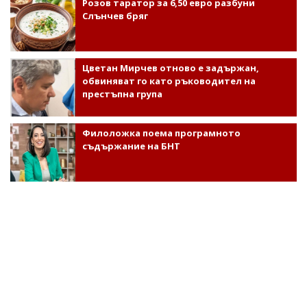
Розов таратор за 6,50 евро разбуни
Слънчев бряг
Цветан Мирчев отново е задържан,
обвиняват го като ръководител на
престъпна група
Филоложка поема програмното
съдържание на БНТ