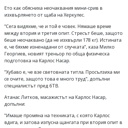
Ето как обясниха неочаквания мини-срив в
изхвърлянето от щаба на Херкулес.
"Сега видяхме, че и той е човек. Нямаше време
между втория и третия опит. Стресът беше, защото
беше неочаквано (да не изхвърли 178 кг). Истината
е, че бяхме изненадани от случката", каза Милко
Георгиев, новият треньор по обща физическа
подготовка на Карлос Насар.
"Хубаво е, че взе световната титла. Просълзиха ми
се очите, защото това е много труд", допълни
специалистът пред бТВ.
Атанас Литков, масажистът на Карлос Насар,
допълни:
"Имаше промяна на техниката, с която Карлос
вдига, и затова изпусна щангата при втория опит в