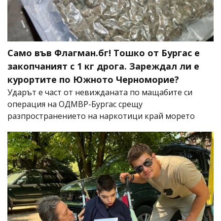
Само във Флагман.бг! Тошко от Бургас е
закопчаният с 1 кг дрога. Зареждал ли е
курортите по Южното Черноморие?
Ударът е част от невижданата по мащабите си
операция на ОДМВР-Бургас срещу
разпространението на наркотици край морето