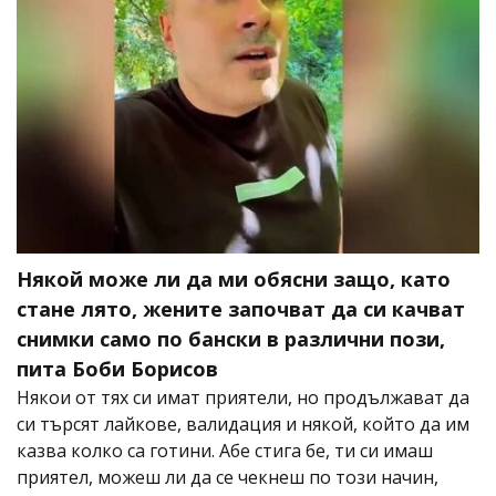
Някой може ли да ми обясни защо, като
стане лято, жените започват да си качват
снимки само по бански в различни пози,
пита Боби Борисов
Някои от тях си имат приятели, но продължават да
си търсят лайкове, валидация и някой, който да им
казва колко са готини. Абе стига бе, ти си имаш
приятел, можеш ли да се чекнеш по този начин,