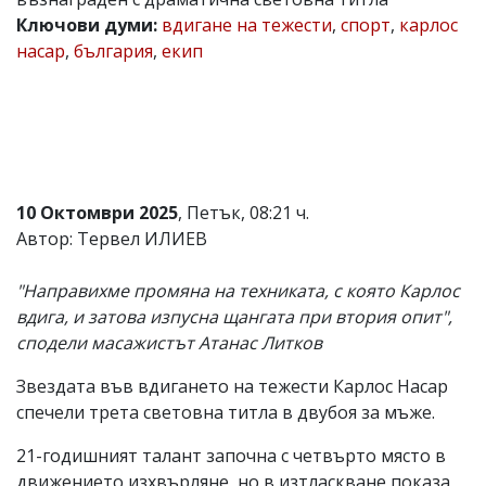
Ключови думи:
вдигане на тежести
,
спорт
,
карлос
Коментарите
под
насар
,
българия
,
екип
статиите
се
въвеждат
от
читателите
и
редакцията
не
10 Октомври 2025
, Петък, 08:21 ч.
носи
Автор: Тервел ИЛИЕВ
отговорност
за
тях!
"Направихме промяна на техниката, с която Карлос
Ако
вдига, и затова изпусна щангата при втория опит",
откриете
обиден
сподели масажистът Атанас Литков
за
вас
Звездата във вдигането на тежести Карлос Насар
коментар,
спечели трета световна титла в двубоя за мъже.
моля
сигнализирайте
21-годишният талант започна с четвърто място в
ни!
движението изхвърляне, но в изтласкване показа,