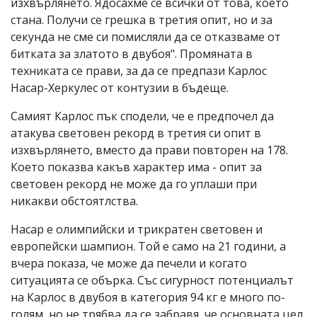
изхвърлянето. Ядосахме се всички от това, което
стана. Получи се грешка в третия опит, но и за
секунда не сме си помисляли да се отказваме от
битката за златото в двубоя". Промяната в
техниката се прави, за да се предпази Карлос
Насар-Херкулес от контузии в бъдеще.
Самият Карлос пък сподели, че е предпочел да
атакува световен рекорд в третия си опит в
изхвърлянето, вместо да прави повторен на 178.
Което показва какъв характер има - опит за
световен рекорд не може да го уплаши при
никакви обстоятлства.
Насар е олимпийски и трикратен световен и
европейски шампион. Той е само на 21 години, а
вчера показа, че може да печели и когато
ситуацията се обърка. Със сигурност потенциалът
на Карлос в двубоя в категория 94 кг е много по-
голям, но не трябва да се забравя, че основната цел