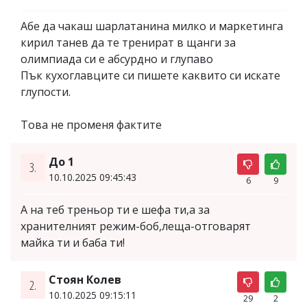
Абе да чакаш шарлатанина милко и маркетинга
кирил танев да те тренират в щанги за
олимпиада си е абсурдно и глупаво
Пък кухоглавците си пишете каквито си искате
глупости.
Това не променя фактите
До 1
3.
10.10.2025 09:45:43
6
9
А на теб треньор ти е шефа ти,а за
хранителният режим-боб,леща-отговарят
майка ти и баба ти!
Стоян Колев
2.
10.10.2025 09:15:11
29
2