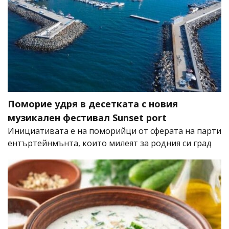
Поморие удря в десетката с новия
музикален фестивал Sunset port
Инициативата е на поморийци от сферата на парти
ентъртейнмънта, които милеят за родния си град