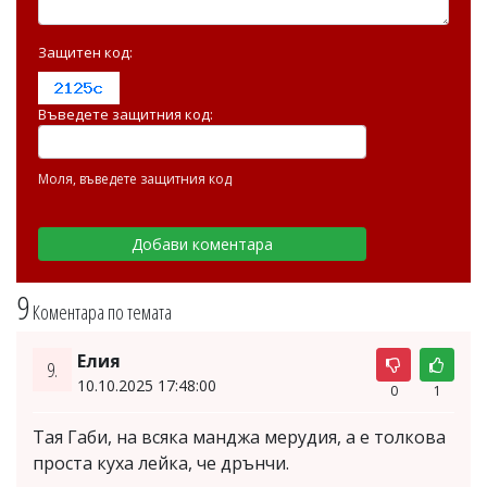
Защитен код:
Въведете защитния код:
Моля, въведете защитния код
9
Коментара по темата
Елия
9.
10.10.2025 17:48:00
0
1
Тая Габи, на всяка манджа мерудия, а е толкова
проста куха лейка, че дрънчи.