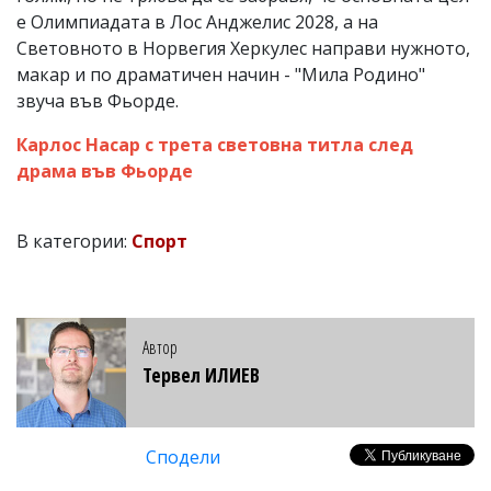
е Олимпиадата в Лос Анджелис 2028, а на
Световното в Норвегия Херкулес направи нужното,
макар и по драматичен начин - "Мила Родино"
звуча във Фьорде.
Карлос Насар с трета световна титла след
драма във Фьорде
В категории:
Спорт
Автор
Тервел ИЛИЕВ
Сподели