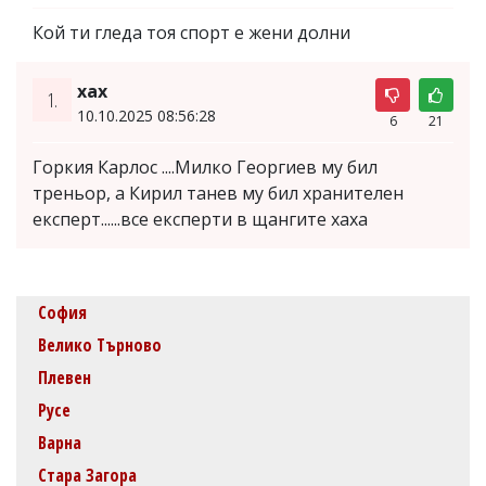
Кой ти гледа тоя спорт е жени долни
хах
1.
10.10.2025 08:56:28
6
21
Горкия Карлос ....Милко Георгиев му бил
треньор, а Кирил танев му бил хранителен
експерт......все експерти в щангите хаха
София
Велико Търново
Плевен
Русе
Варна
Стара Загора