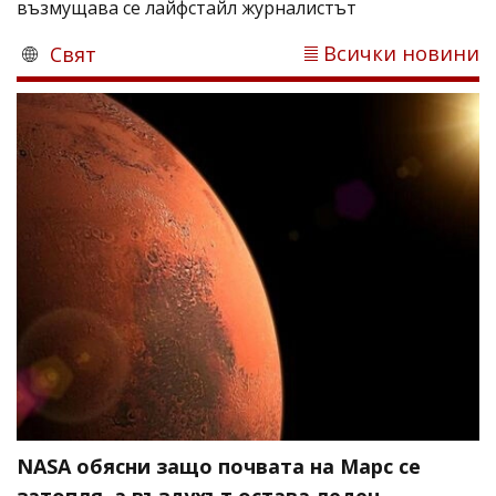
възмущава се лайфстайл журналистът
Всички новини
Свят
NASA обясни защо почвата на Марс се
затопля, а въздухът остава леден