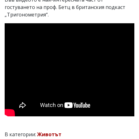
гостуването на проф. Бетц в британския подкаст
„Тригонометрия“.
В категории:
Животът