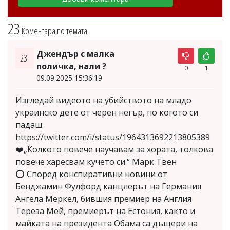
23
Коментара по темата
Джендър с малка
23.
поличка, нали ?
0
1
09.09.2025 15:36:19
Изгледай видеото на убийството на младо
украинско дете от черен негър, по когото си
падаш:
https://twitter.com/i/status/1964313692213805389
❤️„Колкото повече научавам за хората, толкова
повече харесвам кучето си.“ Марк Твен
⭕ Според конспиративни новини от
Бенджамин Фулфорд канцлерът на Германия
Ангела Меркел, бившия премиер на Англия
Тереза Мей, премиерът на Естония, както и
майката на президента Обама са дъщери на