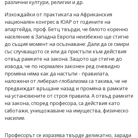
различни култури, религии и др.
Изхождайки от практиката на Африканския
национален конгрес в ЮАР от годините на
апартейда, проф. Бетц твърди, че бялото коренно
население в Западна Европа неизбежно ще стигне
до същия момент на осъзнаване: Дали да се смири
със случващото се или да пристъпи към действия
отвъд рамките на закона. Защото ще стигне до
извода, че по нормален законен ред очевидно
промяна няма как да настъпи - правилата,
наложени от либерал-глобализма са такива, че не
предвиждат връщане назад и промяна в рамките
на установените от строя правила. А отвъд рамките
на закона, според професора, са действия като
саботажи, унищожаване на имущества, физическо
насилие.
Професорът се изразява твърде деликатно, заради