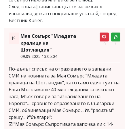
След това афганистанецът се засне как я
изнасилва, докато покриваше устата й, според
Вестник Kurier.
Мая Сомърс "Младата
19.
кралица на
0
1
Шотландия"
09.09.2025 13:05:04
По-дълъг списък на отразяването в западни
СМИ на новината за Мая Сомърс "Младата
кралица на Шотландия", като само един туит на
Елън Мъск имаше 40 млн гледания за няколко
часа, Мъск говори за "изнасилването на
Европа".... сравнете отразяването в български
СМИ, обвиняващи Мая Сомърс ....❓в "расизъм"
срещу... ❓"българи":
☑️ "Мая Сомърс: Съпротивата започва ли с 14-