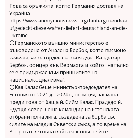
Това са оръжията, които Германия доставя на
Украйна
https://www.anonymousnews.org/hintergruende/a
ufgedeckt-diese-waffen-liefert-deutschland-an-die-
Ukraine
⭕Германското външно министерство е
ръководено от Аналена Бербок, която писмено
заявява, че се гордее със своя дядо Валдемар
Бербок, офицер във Вермахта и който „напълно
се е придържал към принципите на
националсоциализма“:
⭕Кая Калас беше министър-председател на
Естония от 2021 до 2024 г., позиция, заемана
преди това от баща ѝ, Сийм Калас. Прадядо ѝ,
Едуард Алвер, беше командир на Естонската
отбранителна лига, създадена за борба със
силите на младия Съветски съюз, а по време на
Втората световна война членовете ѝ се