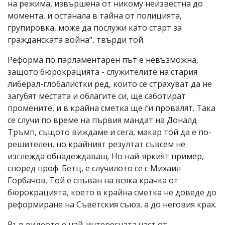
на режима, извършена от никому неизвестна до
момента, и останала в тайна от полицията,
групировка, може да послужи като старт за
гражданската война“, твърди той.
Реформа по парламентарен път е невъзможна,
защото бюрокрацията - служителите на стария
либерал-глобалистки ред, които се страхуват да не
загубят местата и облагите си, ще саботират
промените, и в крайна сметка ще ги провалят. Така
се случи по време на първия мандат на Доналд
Тръмп, същото виждаме и сега, макар той да е по-
решителен, но крайният резултат съвсем не
изглежда обнадеждаващ. Но най-яркият пример,
според проф. Бетц, е случилото се с Михаил
Горбачов. Той е спъван на всяка крачка от
бюрокрацията, което в крайна сметка не доведе до
реформиране на Съветския съюз, а до неговия крах.
Във видеото е най-интересната част от