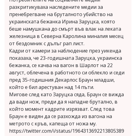
разкритикуваха наследените медии за
пренебрегване на бруталното убийство на
украинската бежанка Ирина Заруцка, която
беше намушкана до смърт във влак на леката
железница в Северна Каролина миналия месец
от бездомник с дълъг рап лист.
Кадри от камери за наблюдение през уикенда
показаха, че 23-годишната Заруцка, украинска
бежанка, се качва на вагон в Шарлот на 22
август, облечена в работното си облекло и седи
пред 35-годишния Декарлос Браун младши,
който е бил арестуван над 14 пъти.
Мигове след като Заруцка сяда, Браун се вижда
да вади нож, преди да я нападне брутално, в
който момент кадрите изрязват. След това
Браун е видян да се разхожда из вагона на
метрото с кръв, капеща от ножа му.
https://twitter.com/i/status/1964313692213805389