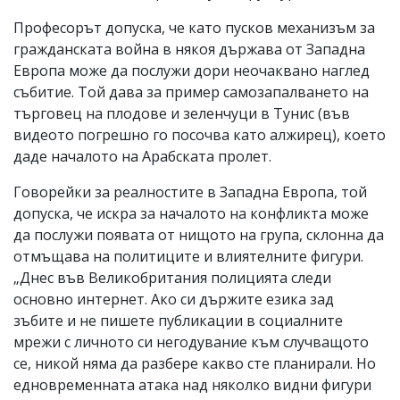
Професорът допуска, че като пусков механизъм за
гражданската война в някоя държава от Западна
Европа може да послужи дори неочаквано наглед
събитие. Той дава за пример самозапалването на
търговец на плодове и зеленчуци в Тунис (във
видеото погрешно го посочва като алжирец), което
даде началото на Арабската пролет.
Говорейки за реалностите в Западна Европа, той
допуска, че искра за началото на конфликта може
да послужи появата от нищото на група, склонна да
отмъщава на политиците и влиятелните фигури.
„Днес във Великобритания полицията следи
основно интернет. Ако си държите езика зад
зъбите и не пишете публикации в социалните
мрежи с личното си негодувание към случващото
се, никой няма да разбере какво сте планирали. Но
едновременната атака над няколко видни фигури