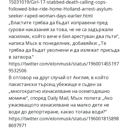
15031019/Girl-17-stabbed-death-calling-cops-
followed-bike-ride-home-Holland-arrest-asylum-
seeker-raped-woman-days-earlier.html
„Властите трябва да бъдат изправени пред
сурови наказания за това, че не са задържали
насилник, който вече е бил арестуван два пъти“,
написа Мъск в понеделник, добавяйки: „Те
трябва да бъдат уволнени и да излежат присъда
в затвора.“
https://twitter.com/elonmusk/status/196001455197
9532506
В отговор на друг случай от Англия, в който
пакистански търсещ убежище е съден за
„многократно изнасилване на осемгодишно
момиче“, според Daily Mail, Мъск попита: „Ако
ужасяващото изнасилване на малко дете не
води до депортиране, какво тогава води?“
https://twitter.com/elonmusk/status/196001815898
8697971