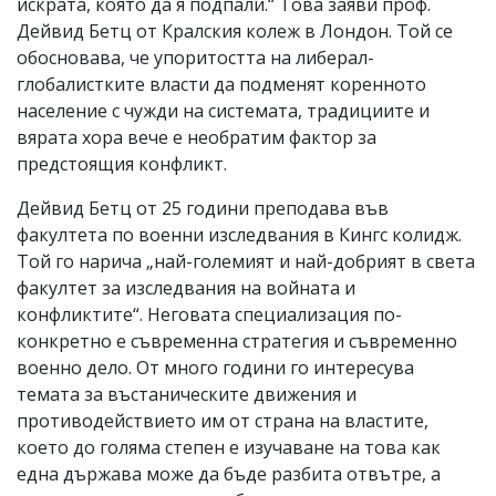
искрата, която да я подпали.“ Това заяви проф.
Дейвид Бетц от Кралския колеж в Лондон. Той се
обосновава, че упоритостта на либерал-
глобалистките власти да подменят коренното
население с чужди на системата, традициите и
вярата хора вече е необратим фактор за
предстоящия конфликт.
Дейвид Бетц от 25 години преподава във
факултета по военни изследвания в Кингс колидж.
Той го нарича „най-големият и най-добрият в света
факултет за изследвания на войната и
конфликтите“. Неговата специализация по-
конкретно е съвременна стратегия и съвременно
военно дело. От много години го интересува
темата за въстаническите движения и
противодействието им от страна на властите,
което до голяма степен е изучаване на това как
една държава може да бъде разбита отвътре, а