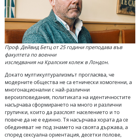
Проф. Дейвид Бетц от 25 години преподава във
факултета по военни
изследвания на Кралския колеж в Лондон.
Докато мултикултурализмът прогласява, че
модерните общества не са етнически хомогенни, а
многонационални с най-различни
вероизповедания, политиката на идентичностите
насърчава сформирането на много и различни
групички, които да разслоят населението и то
повече да не е единно. Тя насърчава хората да се
обединяват не под знамето на своята държава, а
според сексуална ориентация, десетки полове,