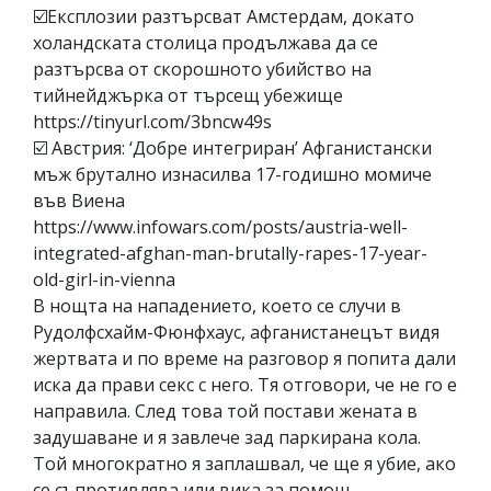
☑️Експлозии разтърсват Амстердам, докато
холандската столица продължава да се
разтърсва от скорошното убийство на
тийнейджърка от търсещ убежище
https://tinyurl.com/3bncw49s
☑️ Австрия: ‘Добре интегриран’ Афганистански
мъж брутално изнасилва 17-годишно момиче
във Виена
https://www.infowars.com/posts/austria-well-
integrated-afghan-man-brutally-rapes-17-year-
old-girl-in-vienna
В нощта на нападението, което се случи в
Рудолфсхайм-Фюнфхаус, афганистанецът видя
жертвата и по време на разговор я попита дали
иска да прави секс с него. Тя отговори, че не го е
направила. След това той постави жената в
задушаване и я завлече зад паркирана кола.
Той многократно я заплашвал, че ще я убие, ако
се съпротивлява или вика за помощ.