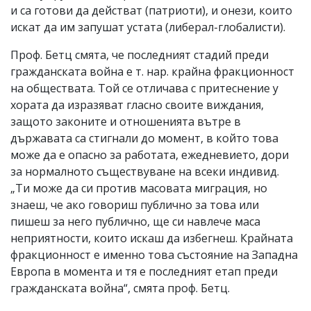
и са готови да действат (патриоти), и онези, които
искат да им запушат устата (либерал-глобалисти).
Проф. Бетц смята, че последният стадий преди
гражданската война е т. нар. крайна фракционност
на обществата. Той се отличава с притеснение у
хората да изразяват гласно своите виждания,
защото законите и отношенията вътре в
държавата са стигнали до момент, в който това
може да е опасно за работата, ежедневието, дори
за нормалното съществуване на всеки индивид.
„Ти може да си против масовата миграция, но
знаеш, че ако говориш публично за това или
пишеш за него публично, ще си навлече маса
неприятности, които искаш да избегнеш. Крайната
фракционност е именно това състояние на Западна
Европа в момента и тя е последният етап преди
гражданската война“, смята проф. Бетц.