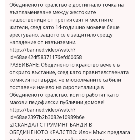
Обединеното кралство е достигнало точка на
възпламеняване между жестоките
нашественици от третия свят и местните
жители, след като 14-годишно момиче беше
арестувано, защото се е защитило срещу
нападение от извънземни.
https://banned.video/watch?
id=68ae424f58371176efd60658
РАЗБИВАНЕ: Обединеното кралство вече е в
открито въстание, след като правителствената
комисия потвърди, че мюсюлманите са били
поставени начело на сиропиталища в
Обединеното кралство, които работят като
масови педофилски публични домове!
https://banned.video/watch?
id=68ae2397b2b3082e10989b6e
☑️ СКАНДАЛ С ГРУМИНГ БАНДИ В
ОБЕДИНЕНОТО КРАЛСТВО: Илон Мъск предлага
да финансира правни действия срещу