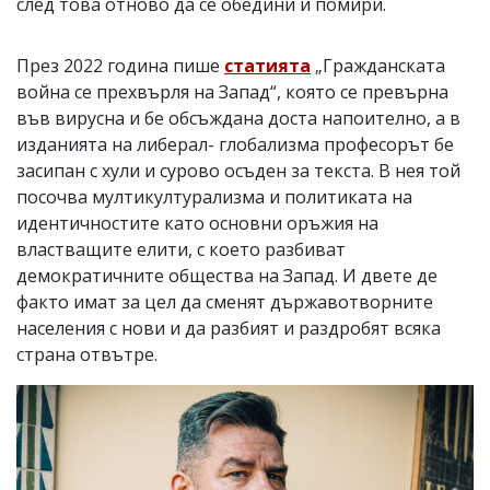
след това отново да се обедини и помири.
През 2022 година пише
статията
„Гражданската
война се прехвърля на Запад“, която се превърна
във вирусна и бе обсъждана доста напоително, а в
изданията на либерал- глобализма професорът бе
засипан с хули и сурово осъден за текста. В нея той
посочва мултикултурализма и политиката на
идентичностите като основни оръжия на
властващите елити, с което разбиват
демократичните общества на Запад. И двете де
факто имат за цел да сменят държавотворните
населения с нови и да разбият и раздробят всяка
страна отвътре.