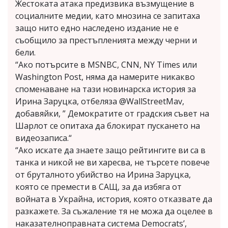
Жестоката атака предизвика възмущение в
социалните медии, като мнозина се запитаха
защо нито едно наследено издание не е
съобщило за престъпленията между черни и
бели.
“Ако потърсите в MSNBC, CNN, NY Times или
Washington Post, няма да намерите никакво
споменаване на тази новинарска история за
Ирина Заруцка, отбеляза @WallStreetMav,
добавяйки, ” Демократите от градския съвет на
Шарлот се опитаха да блокират пускането на
видеозаписа.“
“Ако искате да знаете защо рейтингите ви са в
танка и никой не ви харесва, не търсете повече
от бруталното убийство на Ирина Заруцка,
която се премести в САЩ, за да избяга от
войната в Украйна, история, която отказвате да
разкажете. За съжаление тя не можа да оцелее в
наказателноправната система Democrats’,