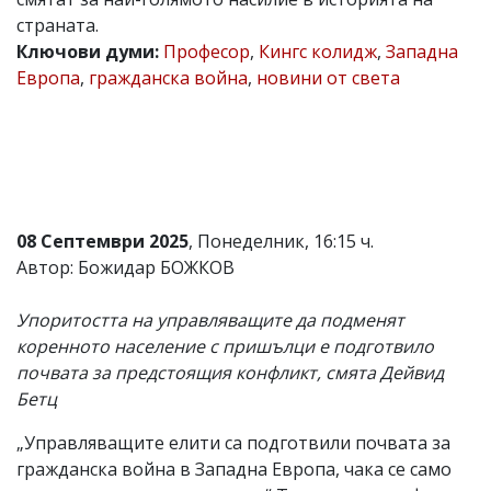
страната.
Коментарите
под
Ключови думи:
Професор
,
Кингс колидж
,
Западна
статиите
Европа
,
гражданска война
,
новини от света
се
въвеждат
от
читателите
и
редакцията
не
носи
08 Септември 2025
, Понеделник, 16:15 ч.
отговорност
за
Автор: Божидар БОЖКОВ
тях!
Ако
Упоритостта на управляващите да подменят
откриете
обиден
коренното население с пришълци е подготвило
за
почвата за предстоящия конфликт, смята Дейвид
вас
Бетц
коментар,
моля
сигнализирайте
„Управляващите елити са подготвили почвата за
ни!
гражданска война в Западна Европа, чака се само