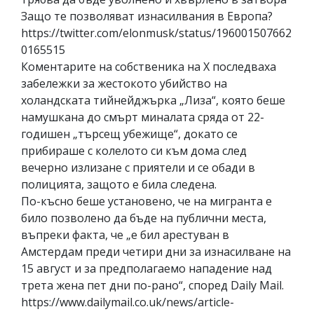
Защо те позволяват изнасилвания в Европа?
https://twitter.com/elonmusk/status/196001507662
0165515
Коментарите на собственика на X последваха
забележки за жестокото убийство на
холандската тийнейджърка „Лиза“, която беше
намушкана до смърт миналата сряда от 22-
годишен „търсещ убежище“, докато се
прибираше с колелото си към дома след
вечерно излизане с приятели и се обади в
полицията, защото е била следена.
По-късно беше установено, че на мигранта е
било позволено да бъде на публични места,
въпреки факта, че „е бил арестуван в
Амстердам преди четири дни за изнасилване на
15 август и за предполагаемо нападение над
трета жена пет дни по-рано“, според Daily Mail.
https://www.dailymail.co.uk/news/article-