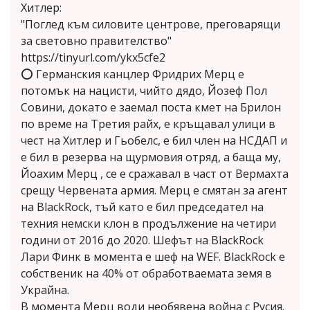
Хитлер:
"Поглед към силовите центрове, преговарящи
за световно правителство"
https://tinyurl.com/ykx5cfe2
⭕ Германския канцлер Фридрих Мерц е
потомък на нацисти, чийто дядо, Йозеф Пол
Совини, докато е заемал поста кмет на Брилон
по време на Третия райх, е кръщавал улици в
чест на Хитлер и Гьобелс, е бил член на НСДАП и
е бил в резерва на щурмовия отряд, а баща му,
Йоахим Мерц , се е сражавал в част от Вермахта
срещу Червената армия. Мерц е смятан за агент
на BlackRock, тъй като е бил председател на
техния немски клон в продължение на четири
години от 2016 до 2020. Шефът на BlackRock
Лари Финк в момента е шеф на WEF. BlackRock е
собственик на 40% от обработваемата земя в
Украйна.
В момента Мерц води необявена война с Русия.