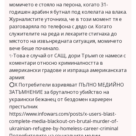
момичето е стояло на перона, когато 31-
годишен арабин я бутнал под колелата на влака.
Журналистите уточниха, че в този момент тя е
разговаряла по телефона с дядо си. Когато
служителите на реда и лекарите стигнаха до
мястото на извънредната ситуация, момичето
вече беше починало.
✨Това е случай от САЩ, дори Тръмп се намеси с
коментари относно криминалността в
американски градове и изпраща американската
армия:
⭕X Потребители взривяват ПЪЛНО МЕДИЙНО
ЗАТЪМНЕНИЕ за бруталното убийство на
украински бежанец от бездомен кариерен
престъпник
https://www.infowars.com/posts/x-users-blast-
complete-media-blackout-on-brutal-murder-of-
ukrainian-refugee-by-homeless-career-criminal
Потребителите на социалните медии