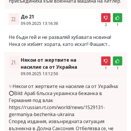
присъединиха към военната машина на Хитлер.
До 21
22.
09.09.2025 13:16:36
2
1
Не бъди гей и не разваляй хубавата новина!
Нека се избият хората, като искат! Фашист...
Някои от жертвите на
21.
насилие са от Украйна
1
1
09.09.2025 13:12:50
✨Някои от жертвите на насилие са от Украйна:
⭕Bild: Араб блъска украинска бежанка в
Германия под влак
https://russian.rt.com/world/news/1529131-
germaniya-bezhenka-ukraina
Според издания, извънредната ситуация
възникна в Долна Саксония. Отбелязва се, че