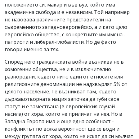
положението си, макар и във вуз, който има
академична свобода и е независим. Той например
не назовава различните представители на
съвременното западноевропейско, а и като цяло
европейско общество, с конкретните им имена -
патриоти и либерал-глобалисти. Но де факто
говори именно за тях.
Според него гражданската война възниква не в
хомогенни общества, не и в изключително
разнородни, където нито един от етносите или
религиозните деноминации не надхвърлят 5% от
цялото население. Те възникват там, където
държавотворната нация започва да губи своя
статут и е замествана (в европейския случай -
насила) от хора, които не приличат на нея. Но в
Западна Европа има и още една особеност -
конфликтът по всяка вероятност ще се води и
между групата от хора, които не искат да си мълчат