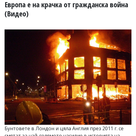
УКРАЙНА
Европа е на крачка от гражданска война
СПОРТ
(Видео)
РАЗСЛЕДВАНЕ
БИЗНЕС
ЮГ
Управители:
Веселин
Василев,
email:
v.vasilev@flagman.bg
Катя
Касабова,
еmail:
k.kassabova@flagman.bg
Главен
редактор:
Иван
Колев,
email:
Бунтовете в Лондон и цяла Англия през 2011 г. се
office@flagman.bg
смятат за най-голямото насилие в историята на