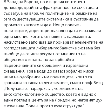
В Западна Европа, но и в целия континент
донякъде, крайната фракционност се съчетава и
със загуба на вяра, че политиците - в рамките на
сега съществуващите системи - са в състояние да
променят каквото и да е. Нещо повече -
политиците, дори първоначално да са изразявали
едно мнение, когато се появят в парламента,
насилствено започват да прокарват елементите на
господстващата либерал-глобалистка система без
въобще да се интересуват от мнението на
обществото и напълно загърбвайки
първоначалните си обещания и изразявани
схващания. Това води до катастрофално ниски
нива на одобрение към политиците, които са
гранични за тяхната легитимност, смята проф. Бетц.
„Получава се парадоксът, че живеем във
високотехнологично общество, което е видно с
един поглед в центъра на Лондон, но неговият дух
е изчезнал. Това е просто куха структура.“