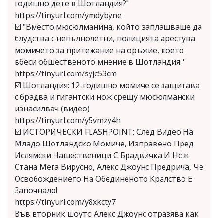
годишно дете в Шотландия?"
https://tinyurl.com/ymdybyne
☑️ "Вместо мюсюлманина, който заплашваше да
блудства с непълнолетни, полицията арестува
момичето за притежание на оръжие, което
вбеси общественото мнение в Шотландия."
https://tinyurl.com/syjc53cm
☑️ Шотландия: 12-годишно момиче се защитава
с брадва и гигантски нож срещу мюсюлмански
изнасилвач (видео)
https://tinyurl.com/y5vmzy4h
☑️ ИСТОРИЧЕСКИ FLASHPOINT: След Видео На
Младо Шотландско Момиче, Изправено Пред
Ислямски Нашественици С Брадвичка И Нож
Стана Мега Вирусно, Алекс Джоунс Предрича, Че
Освобождението На Обединеното Кралство Е
Започнало!
https://tinyurl.com/y8xkcty7
Във вторник шоуто Алекс Джоунс отразява как