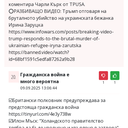
коментира Чарли Кърк от TPUSA.
⭕РАЗБИВАЩО ВИДЕО: Тръмп отговаря на
бруталното убийство на украинската бежанка
Ирина Заруцка
https://www.infowars.com/posts/breaking-video-
trump-responds-to-the-brutal-murder-of-
ukrainian-refugee-iryna-zarutska
https://banned.video/watch?
id=68bf1591c5edfa87262a9b28
Гражданска война е
20.
много вероятна
1
1
09.09.2025 13:06:44
☑️Британски полковник предупреждава за
предстояща гражданска война
https://tinyurl.com/4e3y738w
☑️Илон Мъск: "Холандското правителство
трябва да бъде уволнено и хвърлено в затвора"