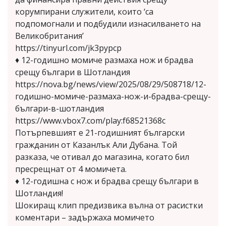
корумпирани служители, които ‘са
подпомогнали и подбудили изнасилването на
Великобритания’
https://tinyurl.com/jk3pypcp
♦️ 12-годишно момиче размаха нож и брадва
срещу българи в Шотландия
https://nova.bg/news/view/2025/08/29/508718/12-
годишно-момиче-размаха-нож-и-брадва-срещу-
българи-в-шотландия
https://www.vbox7.com/play:f68521368c
Потърпевшият е 21-годишният български
гражданин от Казанлък Али Дубана. Той
разказа, че отивал до магазина, когато бил
пресрещнат от 4 момичета.
♦️ 12-годишна с нож и брадва срещу българи в
Шотландия!
Шокиращ клип предизвика вълна от расистки
коментари – задържаха момичето