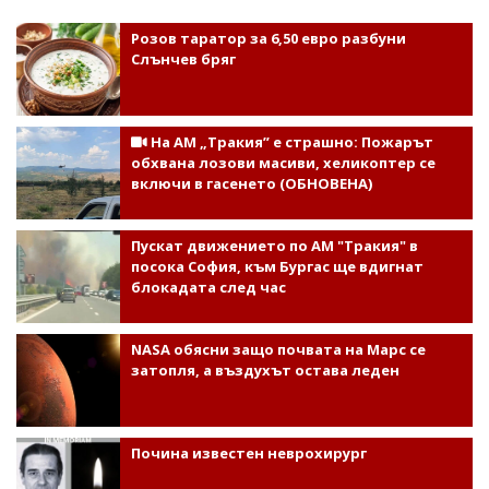
Розов таратор за 6,50 евро разбуни
Слънчев бряг
На АМ „Тракия” е страшно: Пожарът
обхвана лозови масиви, хеликоптер се
включи в гасенето (ОБНОВЕНА)
Пускат движението по АМ "Тракия" в
посока София, към Бургас ще вдигнат
блокадата след час
NASA обясни защо почвата на Марс се
затопля, а въздухът остава леден
Почина известен неврохирург