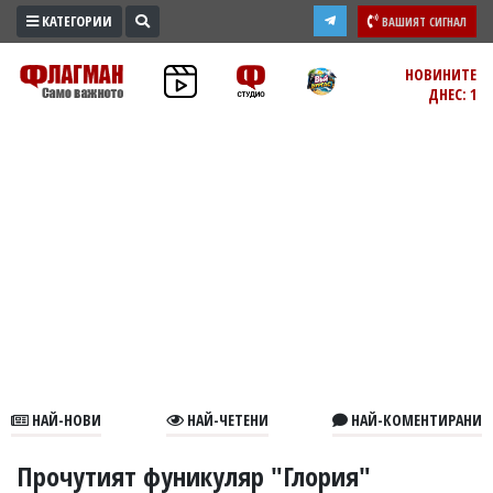
КАТЕГОРИИ
ВАШИЯТ СИГНАЛ
ПРОМО
НОВИНИТЕ
ДНЕС: 1
ЗОНА
ИЗБОРИ
2026
ПРАКТИЧНО
КУЛТУРА
ЗДРАВЕ
ПОЛИТИКА
ОБЩИНИ
ОБЩЕСТВО
ЛАЙФСТАЙЛ
НАЙ-НОВИ
НАЙ-ЧЕТЕНИ
НАЙ-КОМЕНТИРАНИ
ВОЙНАТА
В
Прочутият фуникуляр "Глория"