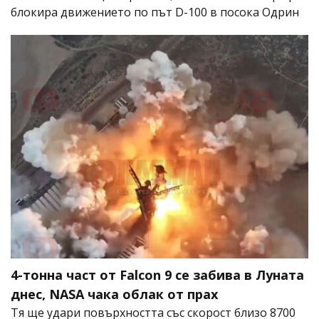
блокира движението по път D-100 в посока Одрин
4-тонна част от Falcon 9 се забива в Луната
днес, NASA чака облак от прах
Тя ще удари повърхността със скорост близо 8700