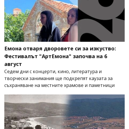
Емона отваря дворовете си за изкуство:
Фестивалът "АртЕмона" започва на 6
август
Седем дни с концерти, кино, литература и
творчески занимания ще подкрепят каузата за
съхраняване на местните храмове и паметници