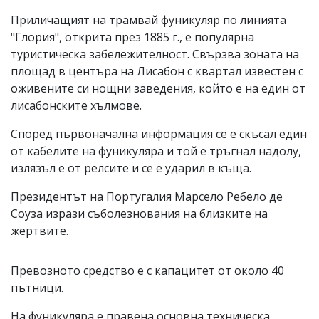
Приличащият на трамвай фуникуляр по линията
"Глория", открита през 1885 г., е популярна
туристическа забележителност. Свързва зоната на
площад в центъра на Лисабон с квартал известен с
оживените си нощни заведения, който е на един от
лисабонските хълмове.
Според първоначална информация се е скъсал един
от кабелите на фуникуляра и той е тръгнал надолу,
излязъл е от релсите и се е ударил в къща.
Президентът на Португалия Марсело Ребело де
Соуза изрази съболезнования на близките на
жертвите.
Превозното средство е с капацитет от около 40
пътници.
На фуникуляра е правена основна техническа