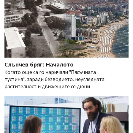
Слънчев бряг: Началото
Когато още са го наричали "Пясъчната
пустиня", заради безводието, неугледната
растителност и движещите се дюни