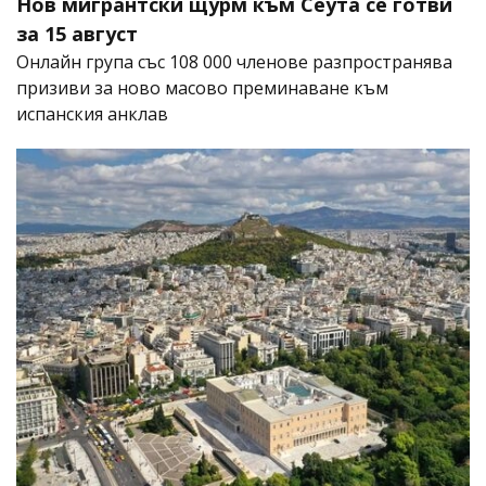
Нов мигрантски щурм към Сеута се готви
за 15 август
Онлайн група със 108 000 членове разпространява
призиви за ново масово преминаване към
испанския анклав