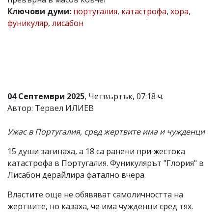
Ключови думи:
португалия
,
катастрофа
,
хора
,
Коментарите
под
фуникуляр
,
лисабон
статиите
се
въвеждат
от
читателите
и
редакцията
не
04 Септември 2025
, Четвъртък, 07:18 ч.
носи
Автор: Тервел ИЛИЕВ
отговорност
за
тях!
Ужас в Португалия, сред жертвите има и чужденци
Ако
откриете
15 души загинаха, а 18 са ранени при жестока
обиден
за
катастрофа в Португалия. Фуникулярът "Глория" в
вас
Лисабон дерайлира фатално вчера.
коментар,
моля
Властите още не обявяват самоличността на
сигнализирайте
жертвите, но казаха, че има чужденци сред тях.
ни!