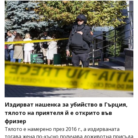
Издирват нашенка за убийство в Гърция,
тялото на приятеля й е открито във
фризер
Тялото е намерено през 2016 г., а издирваната
тогава жена по-късно получава доживотна присъда