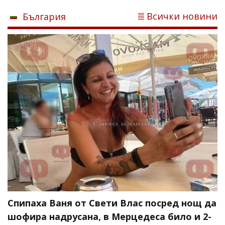
Всички новини
България
Спипаха Ваня от Свети Влас посред нощ да
шофира надрусана, в Мерцедеса било и 2-