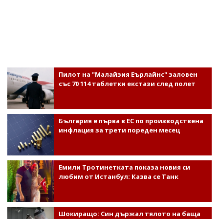
Пилот на "Малайзия Еърлайнс" заловен
със 70 114 таблетки екстази след полет
България е първа в ЕС по производствена
инфлация за трети пореден месец
Емили Тротинетката показа новия си
любим от Истанбул: Казва се Танк
Шокиращо: Син държал тялото на баща