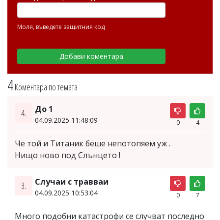
Моля, въведете защитния код
4
Коментара по темата
До 1
4.
04.09.2025 11:48:09
0
4
Че той и Титаник беше непотопяем уж .
Нищо ново под Слънцето !
Случаи с травваи
3.
04.09.2025 10:53:04
0
7
Много подобни катастрофи се случват последно