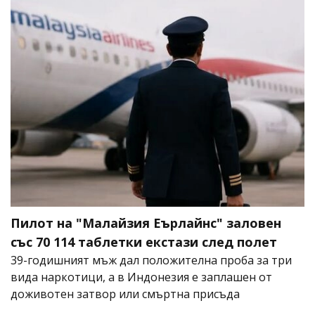
Пилот на "Малайзия Еърлайнс" заловен
със 70 114 таблетки екстази след полет
39-годишният мъж дал положителна проба за три
вида наркотици, а в Индонезия е заплашен от
доживотен затвор или смъртна присъда