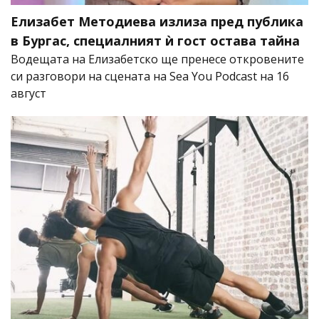
Елизабет Методиева излиза пред публика
в Бургас, специалният ѝ гост остава тайна
Водещата на Елизабетско ще пренесе откровените
си разговори на сцената на Sea You Podcast на 16
август