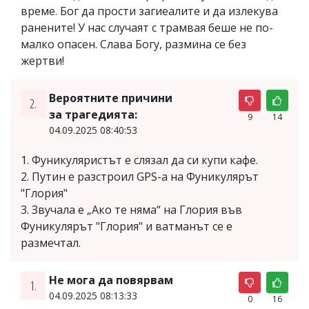
време. Бог да прости загиеалите и да излекува
ранените! У нас случаят с трамвая беше не по-
малко опасен. Слава Богу, размина се без
жертви!
Вероятните причини
2.
за трагедията:
9
14
04.09.2025 08:40:53
1. Фуникуляристът е слязал да си купи кафе.
2. Путин е разстроил GPS-а на Фуникулярът
"Глория"
3. Звучала е „Ако те няма“ на Глория във
Фуникулярът "Глория" и ватманът се е
размечтал.
Не мога да повярвам
1.
04.09.2025 08:13:33
0
16