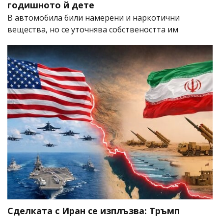
годишното й дете
В автомобила били намерени и наркотични
вещества, но се уточнява собствеността им
Сделката с Иран се изплъзва: Тръмп