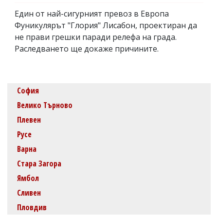
Един от най-сигурният превоз в Европа
Фуникулярът "Глория" Лисабон, проектиран да
не прави грешки паради релефа на града.
Раследването ще докаже причините.
София
Велико Търново
Плевен
Русе
Варна
Стара Загора
Ямбол
Сливен
Пловдив