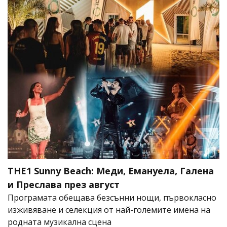
THE1 Sunny Beach: Меди, Емануела, Галена
и Преслава през август
Програмата обещава безсънни нощи, първокласно
изживяване и селекция от най-големите имена на
родната музикална сцена