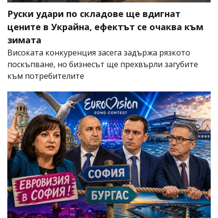
Руски удари по складове ще вдигнат
цените в Украйна, ефектът се очаква към
зимата
Високата конкуренция засега задържа рязкото
поскъпване, но бизнесът ще прехвърли загубите
към потребителите