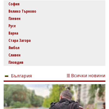
София
Велико Търново
Плевен
Русе
Варна
Стара Загора
Ямбол
Сливен
Пловдив
Всички новини
България