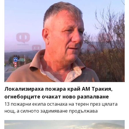
Локализираха пожара край АМ Тракия,
огнеборците очакат ново разпалване
13 пожарни екипа останаха на терен през цялата
нощ, а силното задимяване продължава