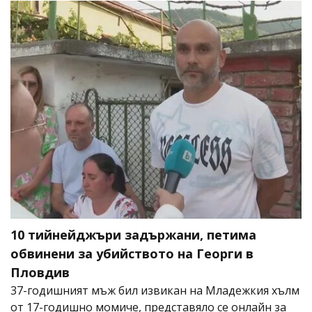
10 тийнейджъри задържани, петима
обвинени за убийството на Георги в
Пловдив
37-годишният мъж бил извикан на Младежкия хълм
от 17-годишно момиче, представяло се онлайн за