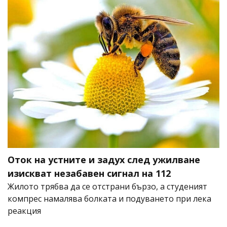
Оток на устните и задух след ужилване
изискват незабавен сигнал на 112
Жилото трябва да се отстрани бързо, а студеният
компрес намалява болката и подуването при лека
реакция