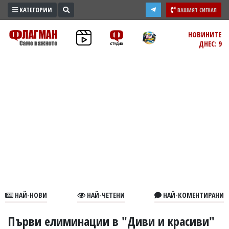
КАТЕГОРИИ
ВАШИЯТ СИГНАЛ
ПРОМО
НОВИНИТЕ
ДНЕС: 9
ЗОНА
ИЗБОРИ
2026
ПРАКТИЧНО
КУЛТУРА
ЗДРАВЕ
ПОЛИТИКА
ОБЩИНИ
ОБЩЕСТВО
ЛАЙФСТАЙЛ
НАЙ-НОВИ
НАЙ-ЧЕТЕНИ
НАЙ-КОМЕНТИРАНИ
ВОЙНАТА
В
Първи елиминации в "Диви и красиви"