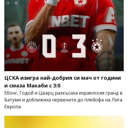
ЦСКА изигра най-добрия си мач от години
и смаза Макаби с 3:0
Ебонг, Годой и Цварц разкъсаха израелския гранд в
Батуми и доближиха червените до плейофа на Лига
Европа