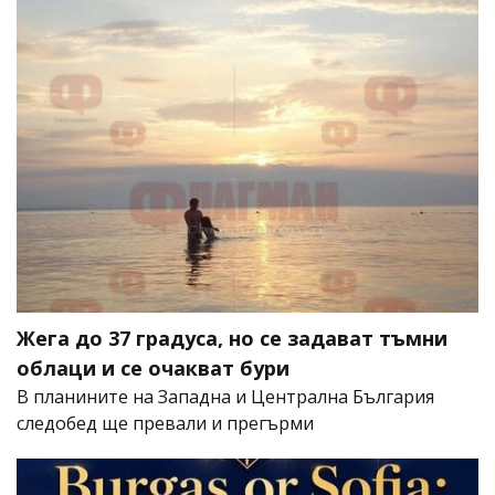
Жега до 37 градуса, но се задават тъмни
облаци и се очакват бури
В планините на Западна и Централна България
следобед ще превали и прегърми