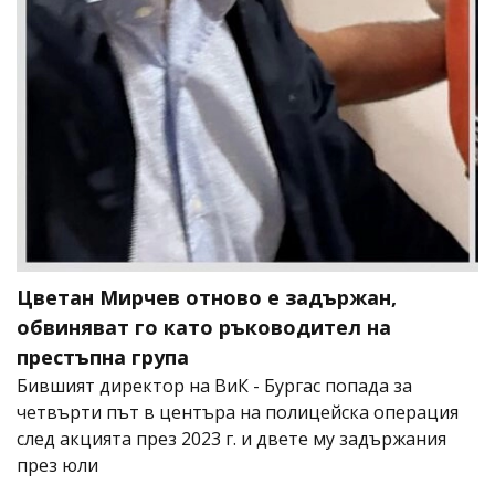
Цветан Мирчев отново е задържан,
обвиняват го като ръководител на
престъпна група
Бившият директор на ВиК - Бургас попада за
четвърти път в центъра на полицейска операция
след акцията през 2023 г. и двете му задържания
през юли