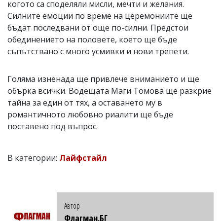
когото са споделяли мисли, мечти и желания.
Силните емоции по време на церемониите ще
бъдат последвани от още по-силни. Предстои
обединението на половете, което ще бъде
съпътствано с много усмивки и нови трепети.
Голяма изненада ще привлече вниманието и ще
обърка всички. Водещата Маги Томова ще разкрие
тайна за един от тях, а оставането му в
романтичното любовно риалити ще бъде
поставено под въпрос.
В категории:
Лайфстайл
Автор
Флагман.БГ