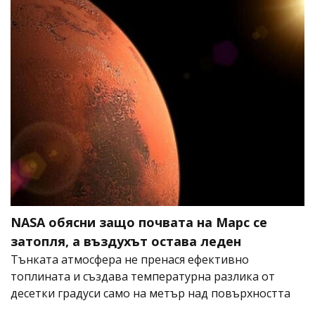
NASA обясни защо почвата на Марс се
затопля, а въздухът остава леден
Тънката атмосфера не пренася ефективно
топлината и създава температурна разлика от
десетки градуси само на метър над повърхността