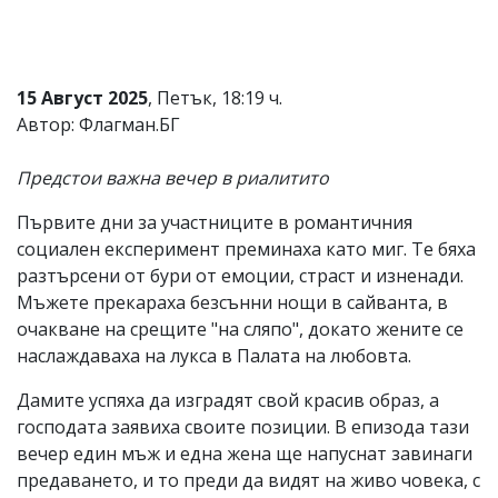
Коментарите
под
статиите
се
15 Август 2025
, Петък, 18:19 ч.
въвеждат
Автор: Флагман.БГ
от
читателите
и
Предстои важна вечер в риалитито
редакцията
не
Първите дни за участниците в романтичния
носи
отговорност
социален експеримент преминаха като миг. Те бяха
за
разтърсени от бури от емоции, страст и изненади.
тях!
Мъжете прекараха безсънни нощи в сайванта, в
Ако
откриете
очакване на срещите "на сляпо", докато жените се
обиден
наслаждаваха на лукса в Палата на любовта.
за
вас
Дамите успяха да изградят свой красив образ, а
коментар,
господата заявиха своите позиции. В епизода тази
моля
сигнализирайте
вечер един мъж и една жена ще напуснат завинаги
ни!
предаването, и то преди да видят на живо човека, с