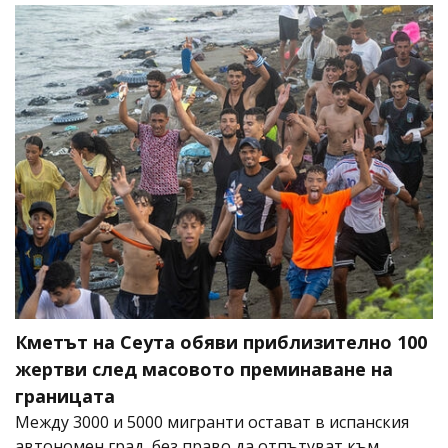
Кметът на Сеута обяви приблизително 100
жертви след масовото преминаване на
границата
Между 3000 и 5000 мигранти остават в испанския
автономен град, без право да отпътуват към