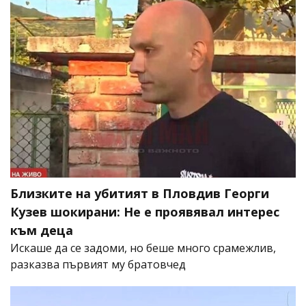
Близките на убитият в Пловдив Георги
Кузев шокирани: Не е проявявал интерес
към деца
Искаше да се задоми, но беше много срамежлив,
разказва първият му братовчед