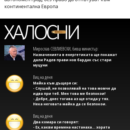
континентална Европа
Мирослав СЕВЛИЕВСКИ, бивш министър:
Назначенията в енергетиката ще покажат
дали Радев прави нов бардак със стари
муцуни
Виц на деня
Майка към дъщеря си:
- Слушай, не позволявай на това момче да
идва при теб. Мен това ме безпокои!
- Добре, днес тогава аз ще отида у тях.
Нека неговата майка да се безпокои.
Виц на деня
Два комара си говорят:
- Ех, какви времена настанаха... хората