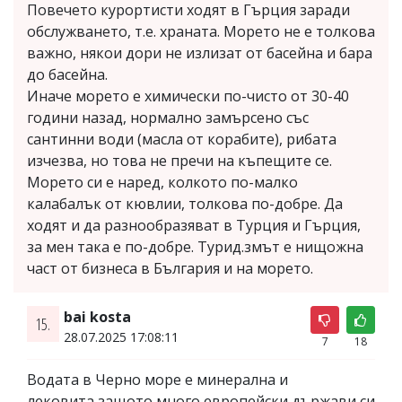
Повечето курортисти ходят в Гърция заради
обслужването, т.е. храната. Морето не е толкова
важно, някои дори не излизат от басейна и бара
до басейна.
Иначе морето е химически по-чисто от 30-40
години назад, нормално замърсено със
сантинни води (масла от корабите), рибата
изчезва, но това не пречи на къпещите се.
Морето си е наред, колкото по-малко
калабалък от кювлии, толкова по-добре. Да
ходят и да разнообразяват в Турция и Гърция,
за мен така е по-добре. Турид.змът е нищожна
част от бизнеса в България и на морето.
bai kosta
15.
28.07.2025 17:08:11
7
18
Водата в Черно море е минерална и
лековита,защото много европейски държави си