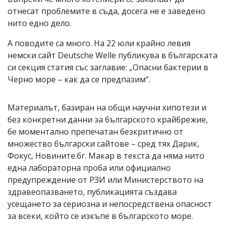
отнесат проблемите в съда, досега не е заведено
нито едно дело.
А поводите са много. На 22 юли крайно левия
немски сайт Deutsche Welle публикува в българската
си секция статия със заглавие: „Опасни бактерии в
Черно море – как да се предпазим“.
Материалът, базиран на общи научни хипотези и
без конкретни данни за българското крайбрежие,
бе моментално препечатан безкритично от
множество български сайтове – сред тях Дарик,
Фокус, Новините.бг. Макар в текста да няма нито
една лабораторна проба или официално
предупреждение от РЗИ или Министерството на
здравеопазването, публикацията създава
усещането за сериозна и непосредствена опасност
за всеки, който се изкъпе в българското море.