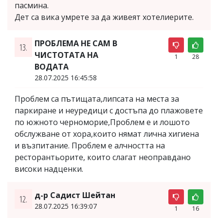
пасмина.
Дет са вика умрете за да живеят хотелиерите.
ПРОБЛЕМА НЕ САМ В
13.
ЧИСТОТАТА НА
1
28
ВОДАТА
28.07.2025 16:45:58
Проблем са пътищата,липсата на места за
паркиране и неуредици с достъпа до плажовете
по южното черноморие,Проблем е и лошото
обслужване от хора,които нямат лична хигиена
и възпитание. Проблем е алчността на
ресторантьорите, които слагат неоправдано
високи надценки.
д-р Садист Шейтан
12.
28.07.2025 16:39:07
1
16