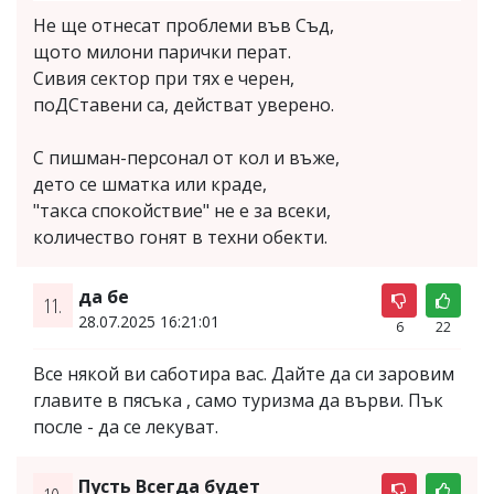
Не ще отнесат проблеми във Съд,
щото милони парички перат.
Сивия сектор при тях е черен,
поДСтaвени са, действат уверено.
С пишман-персонал от кол и въже,
дето се шматка или краде,
"такса спокойствие" не е за всеки,
количество гонят в техни обекти.
да бе
11.
28.07.2025 16:21:01
6
22
Все някой ви саботира вас. Дайте да си заровим
главите в пясъка , само туризма да върви. Пък
после - да се лекуват.
Пусть Всегда будет