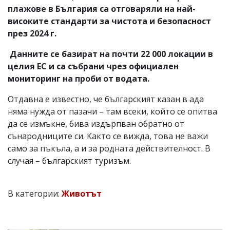
плажове в България са отговаряли на най-
високите стандарти за чистота и безопасност
през 2024 г.
Данните се базират на почти 22 000 локации в
целия ЕС и са събрани чрез официален
мониторинг на проби от водата.
Отдавна е известно, че българският казан в ада
няма нужда от пазачи – там всеки, който се опитва
да се измъкне, бива издърпван обратно от
сънародниците си. Както се вижда, това не важи
само за пъкъла, а и за родната действителност. В
случая – българският туризъм.
В категории:
Животът