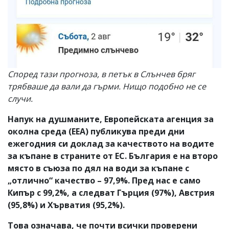
Според тази прогноза, в петък в Слънчев бряг
трябваше да вали да гърми. Нищо подобно не се
случи.
Напук на душманите, Европейската агенция за
околна среда (EEA) публикува преди дни
ежегодния си доклад за качеството на водите
за къпане в страните от ЕС. България е на второ
място в съюза по дял на води за къпане с
„отлично“ качество – 97,9%. Пред нас е само
Кипър с 99,2%, а следват Гърция (97%), Австрия
(95,8%) и Хърватия (95,2%).
Това означава, че почти всички проверени