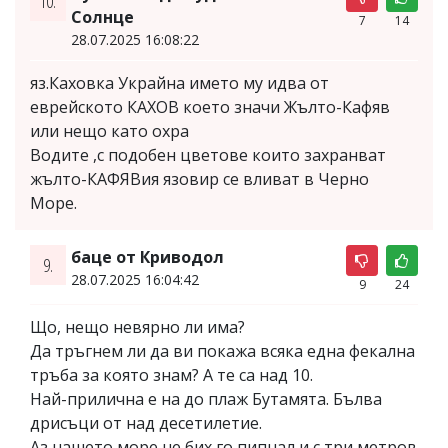
10.
Солнце
7
14
28.07.2025 16:08:22
яз.Каховка Украйна името му идва от
еврейското КАХОВ което значи Жълто-Кафяв
или нещо като охра
Водите ,с подобен цветове които захранват
жълто-КАФЯВия язовир се вливат в Черно
Море.
баце от Криводол
9.
28.07.2025 16:04:42
9
24
Що, нещо невярно ли има?
Да тръгнем ли да ви покажа всяка една фекална
тръба за която знам? А те са над 10.
Най-прилична е на до плаж Бутамята. Бълва
дрисъци от над десетилетие.
Аз нашето море не бих го пипнал и с три метров