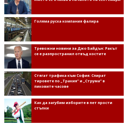
Голяма руска компания фалира
Тревожни новини за Джо Байдън: Ракът
се е разпространил отвъд костите
Стягат трафика към София: Спират
тировете по „Тракия“ и „Струма“ в
пиковите часове
Как да загубим изборите в пет прости
стъпки