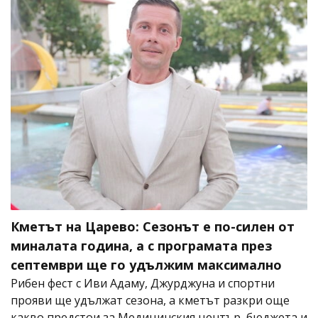
Кметът на Царево: Сезонът е по-силен от
миналата година, а с програмата през
септември ще го удължим максимално
Рибен фест с Иви Адаму, Джурджуна и спортни
прояви ще удължат сезона, а кметът разкри още
какво предстои за Медицинския център, бюджета и