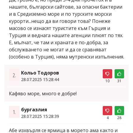
нашите, български сайтове, за опасни бактерии
и в Средиземно море и по турските морски
курорти...нещо да ви говори това? Понеже
масово се изнасят туристите към Гърция и
Турция и веднага нашите агенции плюят по тях.
Е, мълчат, че там и храната е по-добра, за
обслужването не могат и да се сравняват
(особено в Турция), няма мутренски изпълнения.
Кольо Тодоров
2.
28.07.2025 15:28:44
10
31
Кафяво море, много е добре!
бургазлия
1.
28.07.2025 15:28:39
4
28
Абе изхвърля се ярмица в морето ама както и