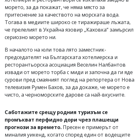
морето, за да покажат, че няма място за
притеснение за качеството на морската вода.
Тогава в медиите широко се тиражираше лъжата,
че прелелият в Украйна язовир „Каховка“ замърсил
сериозно морето ни.
В началото на юли това лято заместник-
председателят на Българската хотелиерска и
ресторантьорска асоциация Веселин Налбантов
извади от морето торба с миди и започна да ги яде
сурови пред смаяният поглед на репортера от Нова
телевизия Румен Бахов, за да докаже, че морето е
чисто, а черноморските дарове са най-вкусните.
Саботажите срещу родния туризъм се
промъкват перфидно дори чрез плашещи
прогнози за времето.
Пресен е примерът от
миналия уикенд, когато според един от водещите