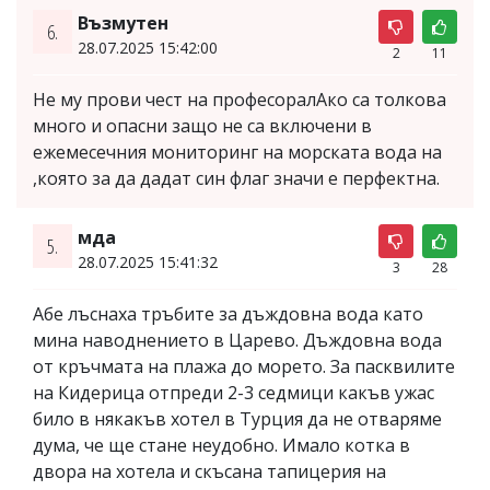
Възмутен
6.
28.07.2025 15:42:00
2
11
Не му прови чест на професоралАко са толкова
много и опасни защо не са включени в
ежемесечния мониторинг на морската вода на
,която за да дадат син флаг значи е перфектна.
мда
5.
28.07.2025 15:41:32
3
28
Абе лъснаха тръбите за дъждовна вода като
мина наводнението в Царево. Дъждовна вода
от кръчмата на плажа до морето. За пасквилите
на Кидерица отпреди 2-3 седмици какъв ужас
било в някакъв хотел в Турция да не отваряме
дума, че ще стане неудобно. Имало котка в
двора на хотела и скъсана тапицерия на