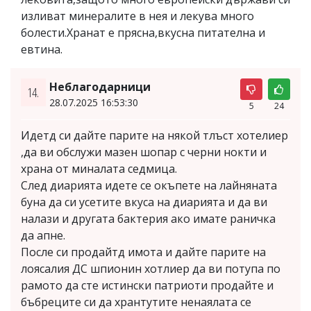
изливат минералите в нея и лекува много
болести.Хранат е прясна,вкусна питателна и
евтина.
Неблагодарници
14.
28.07.2025 16:53:30
5
24
Идетд си дайте парите на някой тлъст хотелиер
,да ви обслужи мазен шопар с черни нокти и
храна от миналата седмица.
След диарията идете се окъпете на лайняната
буна да си усетите вкуса на диарията и да ви
налази и другата бактерия ако имате раничка
да апне.
После си продайтд имота и дайте парите на
лоясалия ДС шпионин хотлиер да ви потупа по
рамото да сте истински патриоти продайте и
бъбреците си да хрантутите ненаялата се