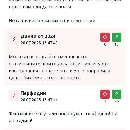
прът, камо ли да се изкъпя.
Не са ни виновни никакви саботьори.
Данни от 2024
8.
28.07.2025 15:47:48
0
15
Моля ви не ставайте смешни като
статистиците, които докато си пибликуват
изслвдванията планетата вече е направила
цяла обиколка около слънцето
Перфидни
7.
28.07.2025 15:43:44
2
26
Флегманите научили нова дума - перфидно! Ти
да видиш!