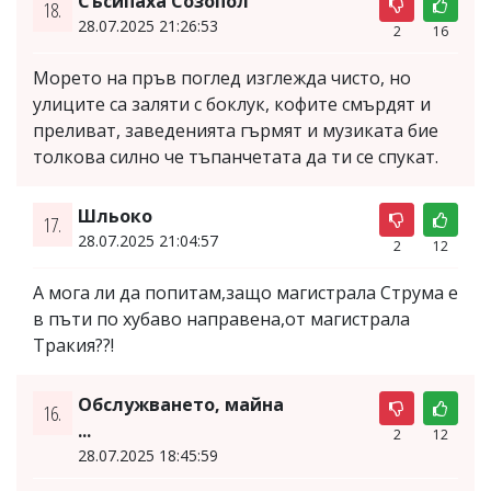
Съсипаха Созопол
18.
28.07.2025 21:26:53
2
16
Морето на пръв поглед изглежда чисто, но
улиците са заляти с боклук, кофите смърдят и
преливат, заведенията гърмят и музиката бие
толкова силно че тъпанчетата да ти се спукат.
Шльоко
17.
28.07.2025 21:04:57
2
12
А мога ли да попитам,защо магистрала Струма е
в пъти по хубаво направена,от магистрала
Тракия??!
Обслужването, майна
16.
...
2
12
28.07.2025 18:45:59