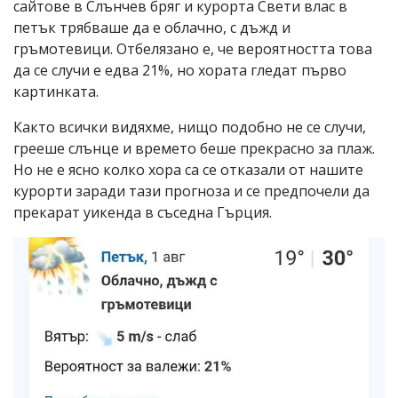
сайтове в Слънчев бряг и курорта Свети влас в
петък трябваше да е облачно, с дъжд и
гръмотевици. Отбелязано е, че вероятността това
да се случи е едва 21%, но хората гледат първо
картинката.
Както всички видяхме, нищо подобно не се случи,
грееше слънце и времето беше прекрасно за плаж.
Но не е ясно колко хора са се отказали от нашите
курорти заради тази прогноза и се предпочели да
прекарат уикенда в съседна Гърция.