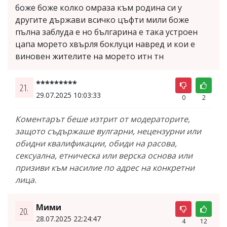
боже боже колко омраза към родина си у
другите държави всичко цъфти мили боже
пълна заблуда е но българина е така устроен
цапа морето хвърля боклуци навред и кои е
виновен жителите на морето итн тн
*********
21.
29.07.2025 10:03:33
0
2
Коментарът беше изтрит от модераторите,
защото съдържаше вулгарни, нецензурни или
обидни квалификации, обиди на расова,
сексуална, етническа или верска основа или
призиви към насилие по адрес на конкретни
лица.
Мими
20.
28.07.2025 22:24:47
4
12