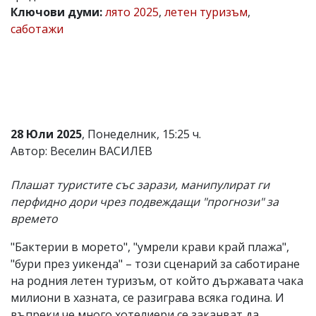
Ключови думи:
лято 2025
,
летен туризъм
,
Коментарите
саботажи
под
статиите
се
въвеждат
от
читателите
и
редакцията
не
28 Юли 2025
, Понеделник, 15:25 ч.
носи
Автор: Веселин ВАСИЛЕВ
отговорност
за
тях!
Плашат туристите със зарази, манипулират ги
Ако
перфидно дори чрез подвеждащи "прогнози" за
откриете
времето
обиден
за
вас
"Бактерии в морето", "умрели крави край плажа",
коментар,
"бури през уикенда" – този сценарий за саботиране
моля
на родния летен туризъм, от който държавата чака
сигнализирайте
ни!
милиони в хазната, се разиграва всяка година. И
въпреки че много хотелиери се заканват да