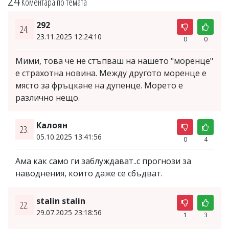
Коментара по темата
292
24.
23.11.2025 12:24:10
0
0
Мими, това че не стъпваш на нашето "моренце"
е страхотна новина. Между другото моренце е
място за фръцкане на дупенце. Морето е
различно нещо.
Калоян
23.
05.10.2025 13:41:56
0
4
Ама как само ги заблуждават..с прогнози за
наводнения, които даже се сбъдват.
stalin stalin
22.
29.07.2025 23:18:56
1
3