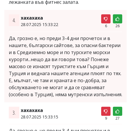
лежанката във фитнес залата.
хахахаха
4.
28.07.2025 15:33:22
6
26
Да, грозно е, но преди 3-4 дни прочетох и в
нашите, български сайтове, за опасни бактерии
и в Средиземно море и по турските морски
курорти...нещо да ви говори това? Понеже
масово се изнасят туристите към Гърция и
Турция и веднага нашите агенции плюят по тях.
Е, мълчат, че там и храната е по-добра, за
обслужването не могат и да се сравняват
(особено в Турция), няма мутренски изпълнения.
хахахаха
3.
28.07.2025 15:33:15
9
27
Да, грозно е, но преди 3-4 дни прочетох и в