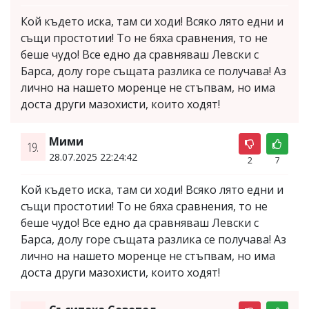
Кой където иска, там си ходи! Всяко лято едни и
същи простотии! То не бяха сравнения, то не
беше чудо! Все едно да сравняваш Левски с
Барса, долу горе същата разлика се получава! Аз
лично на нашето моренце не стъпвам, но има
доста други мазохисти, които ходят!
Мими
19.
28.07.2025 22:24:42
2
7
Кой където иска, там си ходи! Всяко лято едни и
същи простотии! То не бяха сравнения, то не
беше чудо! Все едно да сравняваш Левски с
Барса, долу горе същата разлика се получава! Аз
лично на нашето моренце не стъпвам, но има
доста други мазохисти, които ходят!