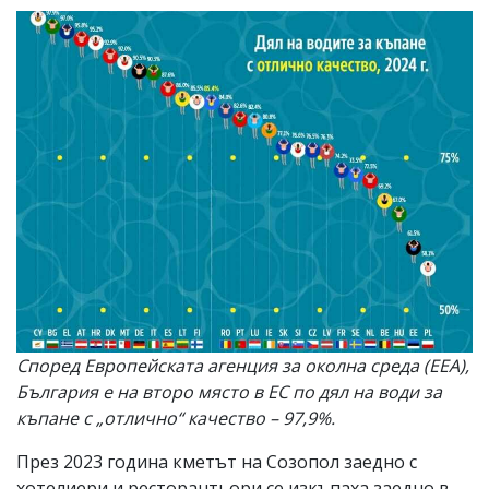
Според Европейската агенция за околна среда (EEA),
България е на второ място в ЕС по дял на води за
къпане с „отлично“ качество – 97,9%.
През 2023 година кметът на Созопол заедно с
хотелиери и ресторантьори се изкъпаха заедно в