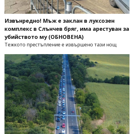
Извънредно! Мъж е заклан в луксозен
комплекс в Слънчев бряг, има арестуван за
убийството му (ОБНОВЕНА)
​Тежкото престъпление е извършено тази нощ