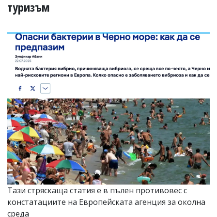
УКРАЙНА
туризъм
СПОРТ
РАЗСЛЕДВАНЕ
БИЗНЕС
ЮГ
Управители:
Веселин
Василев,
email:
v.vasilev@flagman.bg
Катя
Касабова,
еmail:
k.kassabova@flagman.bg
Главен
редактор:
Иван
Тази стряскаща статия е в пълен противовес с
Колев,
констатациите на Европейската агенция за околна
email:
office@flagman.bg
среда