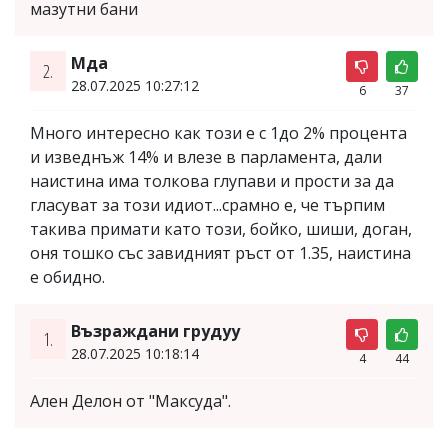
мазутни бани
Мда
2.
28.07.2025 10:27:12
6
37
Много интересно как този е с 1до 2% процента
и изведнъж 14% и влезе в парламента, дали
наистина има толкова глупави и прости за да
гласуват за този идиот...срамно е, че търпим
такива примати като този, бойко, шиши, доган,
оня тошко със завидният ръст от 1.35, наистина
е обидно.
Възраждани грудуу
1.
28.07.2025 10:18:14
4
44
Ален Делон от "Максуда".