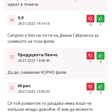
идват в повече.
9,9
14.
28.07.2025 14:14:16
0
5
Сигурно е бил на гости на Диана Габровска за
снимките на този филм
Продуцента Пенчо
13.
28.07.2025 13:08:46
1
4
Да де, снимахме КОРНО филм
Играч
12.
28.07.2025 13:00:35
2
3
Ся той романтик го раздава няма лошо че
изпънал младо девойче. И вие да можехте