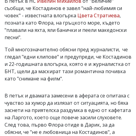
В петък в НС
Ивелин Михайлов
от "Величие"
съобщи, че Костадинов е завел "най-любимия си
човек" - известната влогърка
Цвета Стратиева
,
позната като Флора, на гръцкото море, където
"плавали на яхта, яли банички и пеели македонски
песни".
Той многозначително обясни пред журналисти, че
гледал "едни клипове" и предупреди, че Костадинов
и 22-годишната влогърка, която е и журналистка от
БНТ, щели да маскират тази романтична почивка
като "снимане на филм".
В петък и двамата замесени в аферата се опитаха с
чувство за хумор да излязат от ситуацията, но бяха
заснети на приятелска раздумка в едно от кафетата
на Ларгото, което още повече засили слуховете.
След това, първо Флора отиде в Дарик, за да
обясни, че "не е любовница на Костадинов", а