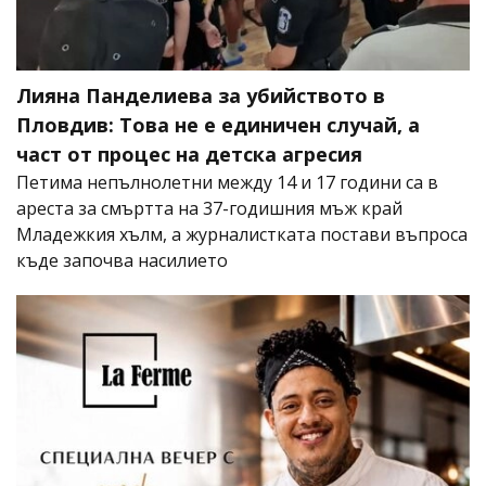
Лияна Панделиева за убийството в
Пловдив: Това не е единичен случай, а
част от процес на детска агресия
Петима непълнолетни между 14 и 17 години са в
ареста за смъртта на 37-годишния мъж край
Младежкия хълм, а журналистката постави въпроса
къде започва насилието