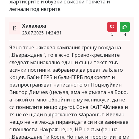
жартиерите и обувки с високи токчета и
легнали под негрите.
Хахахаха
15.
28.07.2025 14:24:31
5
4
Явно тече някаква кампания срещу вожда на
,,Възраждане'', то е ясно. Грозно-кресливите
следват маниакално един и същи текст във
всички постинги, забравиха да реват за Благо
Коцев. Баби-ГЕРБ и були-ГЕРБ подкрепят и
разпространяват написаното от Поцилуйкин
Виктор Димчев (целува, ама не ръката на Боко,
а някой от многобройните му менискуси, да не
си помислите нещо друго). Соня КАЛТАКлиева и
тя не се щади в драскането. Фараонът Ивелин
нещо не наглежда пирамидата си и се занимава
с пошлости. Накрая: не,не, НЕ! не съм фен на
,,Възраждане'' и Костя. Но пък и простотиите ми