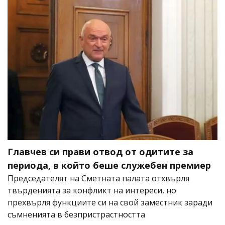
Главчев си прави отвод от одитите за
периода, в който беше служебен премиер
Председателят на Сметната палата отхвърля
твърденията за конфликт на интереси, но
прехвърля функциите си на свой заместник заради
съмненията в безпристрастността