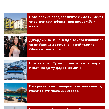
Нова пречка пред сделките с имоти: Искат
енергиен сертификат при продажба и
наем
Джорджина на Роналдо показа извивките
си по бански и отвърна на хейтърите:
Обичам тялото си
Шок на Крит: Турист попитал колко пари
искат, за да му дадат момиче
Гърция засили проверките по плажовете,
глобите стигнаха 73 000 евро