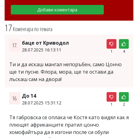
17
Коментара по темата
баце от Криводол
17.
28.07.2025 16:13:11
1
4
Ти и да искаш мангал непоръбен, само Цончо
ще ти пусне. Флора, мора, ще те остави да
лъскаш сам на двора!
До 14
16.
28.07.2025 15:31:12
1
2
Тя габровска се оплака че Костя като видял как я
плющят африканците пратил цончо
хомофайтъра да я изгони после си обули