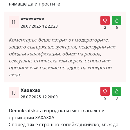
нямаше да и простите
*********
11.
28.07.2025 12:22:28
2
6
Коментарът беше изтрит от модераторите,
защото съдържаше вулгарни, нецензурни или
обидни квалификации, обиди на расова,
сексуална, етническа или верска основа или
призиви към насилие по адрес на конкретни
лица.
Хахахах
10.
28.07.2025 12:20:09
9
3
Demokratskata изродска измет в аналени
ортикарии ХАХАХХА
Според тях е страшно копейкаджийско, мъж да