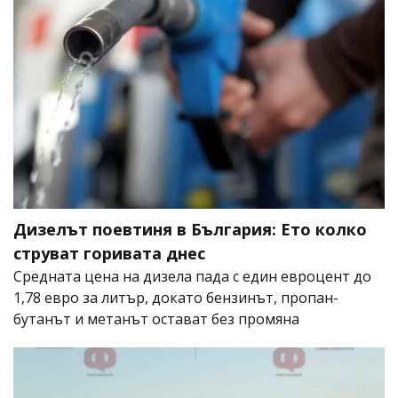
Дизелът поевтиня в България: Ето колко
струват горивата днес
Средната цена на дизела пада с един евроцент до
1,78 евро за литър, докато бензинът, пропан-
бутанът и метанът остават без промяна