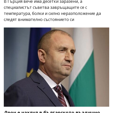
В Гърция вече има десетки заразени, а
специалистът съветва завръщащите се с
температура, болки и силно неразположение да
следят внимателно състоянието си
Дрон е нахлул в българското въздушно