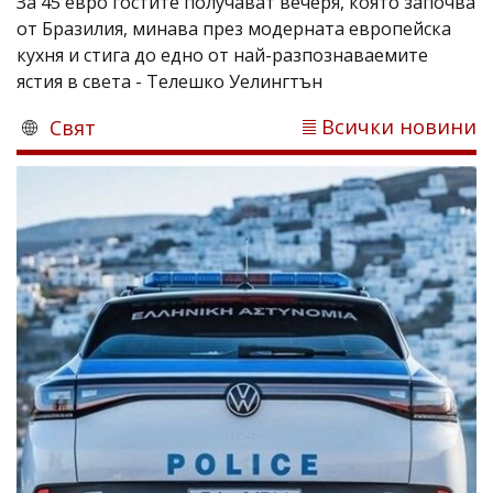
За 45 евро гостите получават вечеря, която започва
от Бразилия, минава през модерната европейска
кухня и стига до едно от най-разпознаваемите
ястия в света - Телешко Уелингтън
Всички новини
Свят