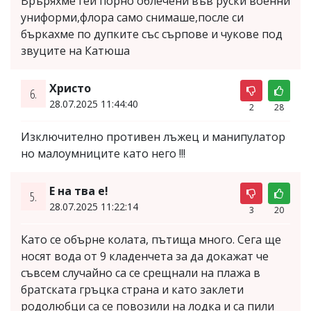
Връряхме гей порно облечени във руски военни
униформи,флора само снимаше,после си
бъркахме по дупките със сърпове и чукове под
звуците на Катюша
Христо
6.
28.07.2025 11:44:40
2
28
Изключително противен лъжец и манипулатор
но малоумниците като него !!!
Е на тва е!
5.
28.07.2025 11:22:14
3
20
Като се обърне колата, пътища много. Сега ще
носят вода от 9 кладенчета за да докажат че
съвсем случайно са се срещнали на плажа в
братската гръцка страна и като заклети
родолюбци са се повозили на лодка и са пили