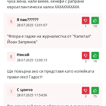
чука жена, нали вееее, кенефи с рапрани
евроатлантически халки ХАХАХХАХАХА
Я пак??????
9.
28.07.2025 12:01:07
1
10
"Флора е гадже на журналистка от "Капитал"
Йоан Запрянов"
Някой
8.
28.07.2025 12:00:13
2
16
Ще повърна ако си представя като копейката
прави секс! Гадост!
С цончо
7.
28.07.2025 11:54:56
2
15