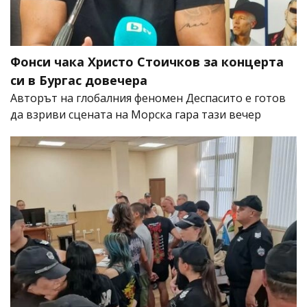
Фонси чака Христо Стоичков за концерта
си в Бургас довечера
Авторът на глобалния феномен Деспасито е готов
да взриви сцената на Морска гара тази вечер