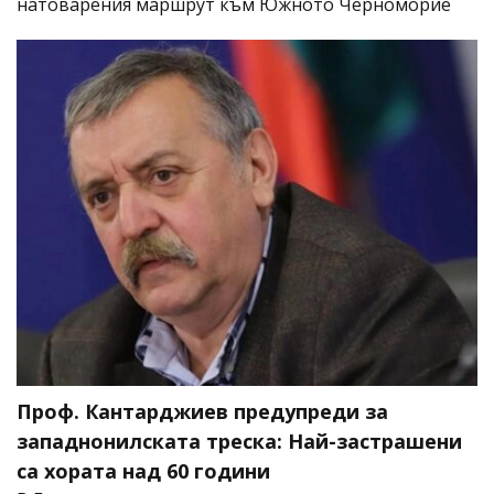
натоварения маршрут към Южното Черноморие
Проф. Кантарджиев предупреди за
западнонилската треска: Най-застрашени
са хората над 60 години