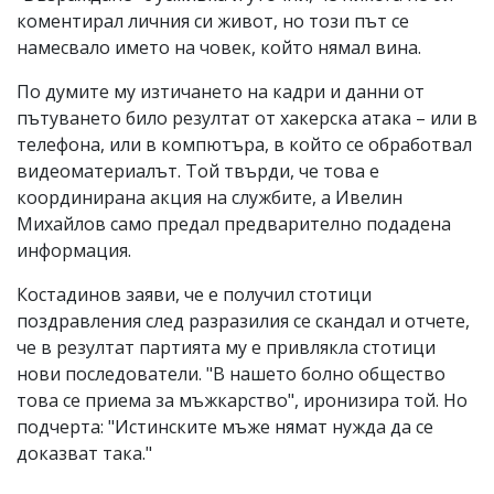
коментирал личния си живот, но този път се
намесвало името на човек, който нямал вина.
По думите му изтичането на кадри и данни от
пътуването било резултат от хакерска атака – или в
телефона, или в компютъра, в който се обработвал
видеоматериалът. Той твърди, че това е
координирана акция на службите, а Ивелин
Михайлов само предал предварително подадена
информация.
Костадинов заяви, че е получил стотици
поздравления след разразилия се скандал и отчете,
че в резултат партията му е привлякла стотици
нови последователи. "В нашето болно общество
това се приема за мъжкарство", иронизира той. Но
подчерта: "Истинските мъже нямат нужда да се
доказват така."