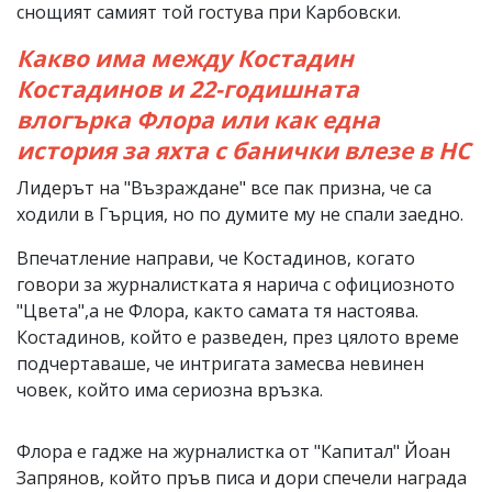
снощият самият той гостува при Карбовски.
Какво има между Костадин
Костадинов и 22-годишната
влогърка Флора или как една
история за яхта с банички влезе в НС
Лидерът на "Възраждане" все пак призна, че са
ходили в Гърция, но по думите му не спали заедно.
Впечатление направи, че Костадинов, когато
говори за журналистката я нарича с официозното
"Цвета",а не Флора, както самата тя настоява.
Костадинов, който е разведен, през цялото време
подчертаваше, че интригата замесва невинен
човек, който има сериозна връзка.
Флора е гадже на журналистка от "Капитал" Йоан
Запрянов, който пръв писа и дори спечели награда