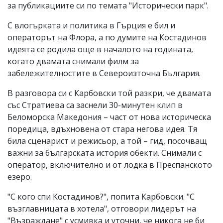
за публикациите си по темата "Исторически парк".
С влогърката и политика в Гърция е бил и
операторът на Флора, а по думите на Костадинов
идеята се родила още в началото на годината,
когато двамата снимали филм за
забележителностите в Североизточна България.
В разговора си с Карбовски той разкри, че двамата
със Стратиева са заснели 30-минутен клип в
Беломорска Македония – част от нова историческа
поредица, вдъхновена от стара негова идея. Тя
била сценарист и режисьор, а той – гид, посочващ
важни за българската история обекти. Снимали с
оператор, включително и от лодка в Преспанското
езеро.
"С кого спи Костадинов?", попита Карбовски. "С
възглавницата в хотела", отговори лидерът на
"Възраждане" с усмивка и уточни, че никога не би