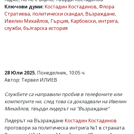
Ключови думи:
Костадин Костадинов
,
Флора
Коментарите
под
Стратиева
,
политически скандал
,
Възраждане
,
статиите
Ивелин Михайлов
,
Гърция
,
Карбовски
,
интрига
,
се
служби
,
българска история
въвеждат
от
читателите
и
редакцията
не
носи
отговорност
за
28 Юли 2025
, Понеделник, 10:05 ч.
тях!
Автор: Тервел ИЛИЕВ
Ако
откриете
обиден
Службите са направили пробив в телефоните или
за
компютрите ни, след това са докладвали на Ивелин
вас
Михайлов, твърди лидерът на "Възраждане"
коментар,
моля
сигнализирайте
Лидерът на Възраждане
Костадин Костадинов
ни!
проговори за политическа интрига №1 в страната.