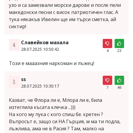
узо и са замезвали морски дарове и после пели
македонски песни с висок патриотичен глас. А
тука някакъв Ивелин ще им търси сметка, ай
сиктир!
Славейков махала
4.
28.07.2025 10:50:42
4
23
Този е мааазния наркоман и лъжец!
ss
3.
28.07.2025 10:30:17
7
46
Казват, че Флора ли е, Млора ли е, била
изтеглила късата клечка ...)))
На кого му пука с кого спиш бе. кретен ?
Въпросът е, защо си НА Гърция, м ма ти подла,
лъжлива, ама не в Расия ? Там, малко на