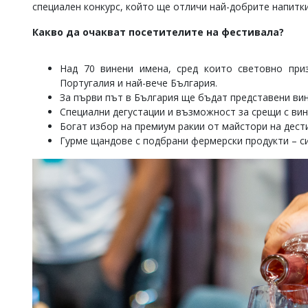
специален конкурс, който ще отличи най-добрите напитк
Какво да очакват посетителите на фестивала?
Над 70 винени имена, сред които световно при
Португалия и най-вече България.
За първи път в България ще бъдат представени ви
Специални дегустации и възможност за срещи с вин
Богат избор на премиум ракии от майстори на дест
Гурме щандове с подбрани фермерски продукти – си