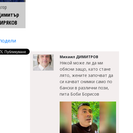
втор
Димитър
КИРЯКОВ
подели
Михаил ДИМИТРОВ
Някой може ли да ми
обясни защо, като стане
лято, жените започват да
си качват снимки само по
бански в различни пози,
пита Боби Борисов