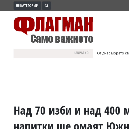
КАТЕГОРИИ
ПРОМО
ЗОНА
ИЗБОРИ
2026
ПРАКТИЧНО
НАКРАТКО
България е №1 в Е
КУЛТУРА
ЗДРАВЕ
ПОЛИТИКА
ОБЩИНИ
ОБЩЕСТВО
ЛАЙФСТАЙЛ
Над 70 изби и над 400 
ВОЙНАТА
напитки ще омаят Южн
В