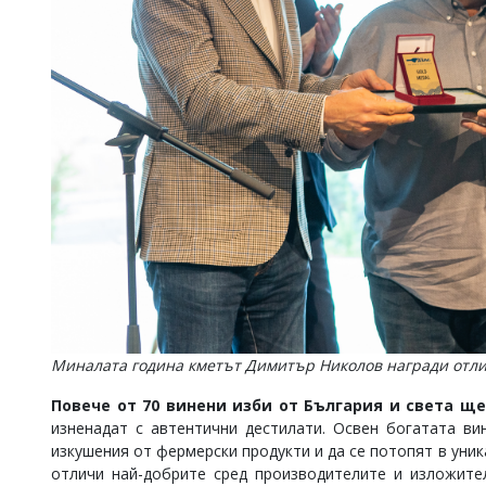
Миналата година кметът Димитър Николов награди отли
Повече от 70 винени изби от България и света щ
изненадат с автентични дестилати. Освен богатата ви
изкушения от фермерски продукти и да се потопят в уни
отличи най-добрите сред производителите и изложите