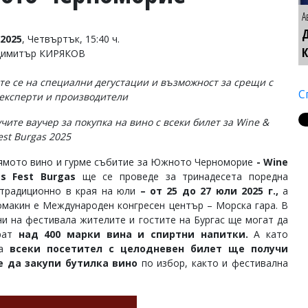
А
2025
, Четвъртък, 15:40 ч.
Димитър КИРЯКОВ
те се на специални дегустации и възможност за срещи с
С
експерти и производители
чите ваучер за покупка на вино с всеки билет за Wine &
Fest Burgas 2025
ямото вино и гурме събитие за Южното Черноморие
- Wine
ts Fest Burgas
ще се проведе за тринадесета поредна
 традиционно в края на юли
– от 25 до 27 юли 2025 г.,
а
омакин е Международен конгресен център – Морска гара. В
ни на фестивала жителите и гостите на Бургас ще могат да
ират
над 400 марки вина и спиртни напитки.
А като
да
всеки посетител с целодневен билет ще получи
е да закупи бутилка вино
по избор, както и фестивална