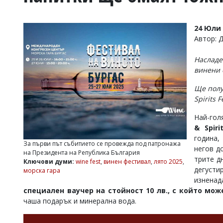
УКРАЙНА
СПОРТ
24 Юли 
РАЗСЛЕДВАНЕ
Автор: 
БИЗНЕС
Насладе
ЮГ
винени 
Ще полу
Управители:
Spirits 
Веселин
Василев,
Най-гол
email:
v.vasilev@flagman.bg
& Spiri
Катя
година,
За първи път събитието се провежда под патронажа
Касабова,
негов д
на Президента на Република България
еmail:
k.kassabova@flagman.bg
трите д
Ключови думи:
wine fest
,
винен фестивал
,
лято 2025
,
дегуст
морска гара
Главен
изнена
редактор:
Иван
специален ваучер на стойност 10 лв., с който мож
Колев,
чаша подарък и минерална вода.
email:
office@flagman.bg