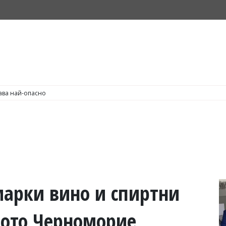
С по пушене на цигари
марки вино и спиртни
ото Черноморие