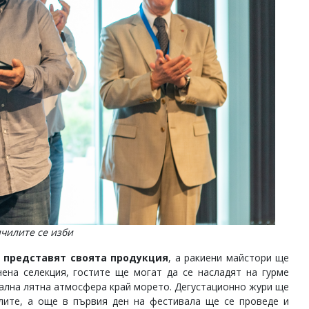
чилите се изби
е представят своята продукция
, а ракиени майстори ще
нена селекция, гостите ще могат да се насладят на гурме
кална лятна атмосфера край морето. Дегустационно жури ще
лите, а още в първия ден на фестивала ще се проведе и