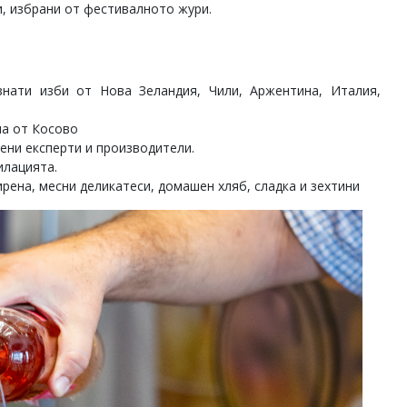
и, избрани от фестивалното жури.
знати изби от Нова Зеландия, Чили, Аржентина, Италия,
на от Косово
ени експерти и производители.
илацията.
рена, месни деликатеси, домашен хляб, сладка и зехтини