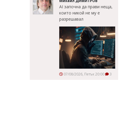
Михаил ДИМИТРОВ
AI започна да прави неща,
които никой не му е
разрешавал
07/08/2026, Петък 20:00
3