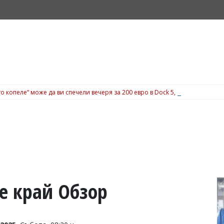
о копеле“ може да ви спечели вечеря за 200 евро в Dock 5, вижте подробн
е край Обзор