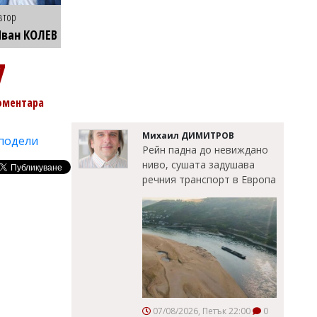
втор
ван КОЛЕВ
7
оментара
Михаил ДИМИТРОВ
подели
Рейн падна до невиждано
ниво, сушата задушава
речния транспорт в Европа
07/08/2026, Петък 22:00
0