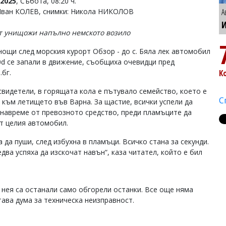
2025
, Събота, 08:20 ч.
Иван КОЛЕВ, снимки: Никола НИКОЛОВ
А
И
 унищожи напълно немското возило
нощи след морския курорт Обзор - до с. Бяла лек автомобил
d се запали в движение, съобщиха очевидци пред
.бг.
К
свидетели, в горящата кола е пътувало семейство, което е
С
 към летището във Варна. За щастие, всички успели да
 навреме от превозното средство, преди пламъците да
т целия автомобил.
 да пуши, след избухна в пламъци. Всичко стана за секунди.
два успяха да изскочат навън“, каза читател, който е бил
нея са останали само обгорели останки. Все още няма
ава дума за техническа неизправност.