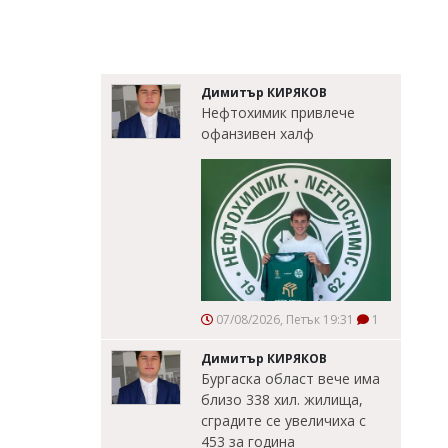
Димитър КИРЯКОВ
Нефтохимик привлече
офанзивен халф
07/08/2026, Петък 19:31
1
Димитър КИРЯКОВ
Бургаска област вече има
близо 338 хил. жилища,
сградите се увеличиха с
453 за година