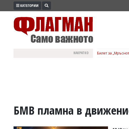
КАТЕГОРИИ
ПРОМО
ЗОНА
ИЗБОРИ
2026
ПРАКТИЧНО
НАКРАТКО
Билет за „Мръснот
КУЛТУРА
ЗДРАВЕ
ПОЛИТИКА
ОБЩИНИ
ОБЩЕСТВО
ЛАЙФСТАЙЛ
БМВ пламна в движени
ВОЙНАТА
В