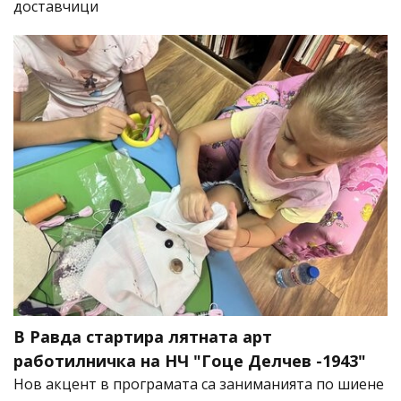
доставчици
В Равда стартира лятната арт
работилничка на НЧ "Гоце Делчев -1943"
Нов акцент в програмата са заниманията по шиене