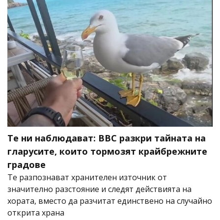
Те ни наблюдават: BBC разкри тайната на
гларусите, които тормозят крайбрежните
градове
Те разпознават хранителен източник от
значително разстояние и следят действията на
хората, вместо да разчитат единствено на случайно
открита храна