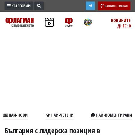
КАТЕГОРИИ
ВАШИЯТ СИГНАЛ
ПРОМО
НОВИНИТЕ
ДНЕС: 0
ЗОНА
ИЗБОРИ
2026
ПРАКТИЧНО
КУЛТУРА
ЗДРАВЕ
ПОЛИТИКА
ОБЩИНИ
ОБЩЕСТВО
ЛАЙФСТАЙЛ
НАЙ-НОВИ
НАЙ-ЧЕТЕНИ
НАЙ-КОМЕНТИРАНИ
ВОЙНАТА
В
България с лидерска позиция в