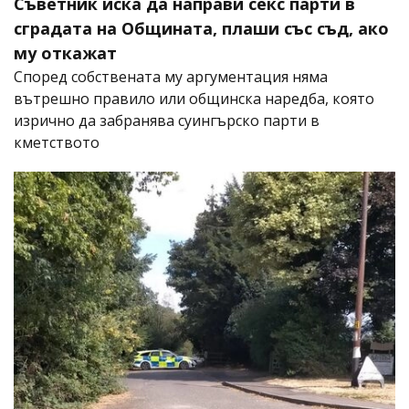
Съветник иска да направи секс парти в
сградата на Общината, плаши със съд, ако
му откажат
Според собствената му аргументация няма
вътрешно правило или общинска наредба, която
изрично да забранява суингърско парти в
кметството