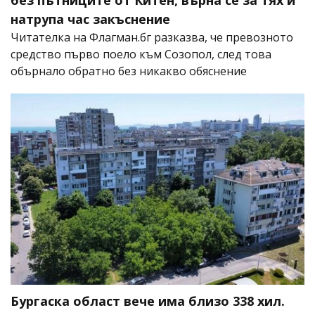
без пътниците от Китен, върна се за тях и
натрупа час закъснение
Читателка на Флагман.бг разказва, че превозното
средство първо поело към Созопол, след това
обърнало обратно без никакво обяснение
Бургаска област вече има близо 338 хил.