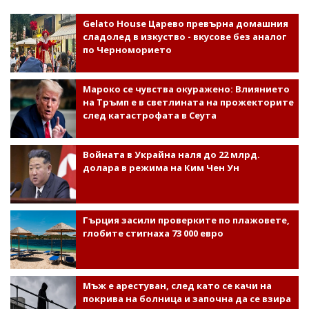
Gelato House Царево превърна домашния
сладолед в изкуство - вкусове без аналог
по Черноморието
Мароко се чувства окуражено: Влиянието
на Тръмп е в светлината на прожекторите
след катастрофата в Сеута
Войната в Украйна наля до 22 млрд.
долара в режима на Ким Чен Ун
Гърция засили проверките по плажовете,
глобите стигнаха 73 000 евро
Мъж е арестуван, след като се качи на
покрива на болница и започна да се взира