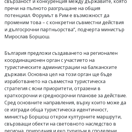
свързаност и конкуренция между държавите, която
пречи на пълното разгръщане на общия
потенциал. Форумът в Рим е възможност да
променим това – с конкретни съвместни действия
и дългосрочни партньорства“, подчерта министър
Мирослав Боршош.
България предложи създаването на регионален
координационен орган с участието на
туристическите администрации на балканските
държави. Основна цел на този орган ще бъде
изработването на съвместна туристическа
стратегия с ясни приоритети, отразени в
краткосрочни и средносрочни планове за действие.
Сред основните направления, върху които може да
се изгради обща туристическа идентичност,
министър Боршош открои културните маршрути,
свързващи обекти на световното наследство в
региона, природния и еко туризъм в споделени