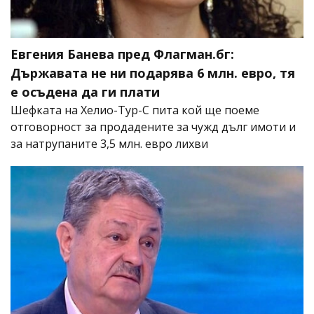
Евгения Банева пред Флагман.бг:
Държавата не ни подарява 6 млн. евро, тя
е осъдена да ги плати
Шефката на Хелио-Тур-С пита кой ще поеме
отговорност за продадените за чужд дълг имоти и
за натрупаните 3,5 млн. евро лихви