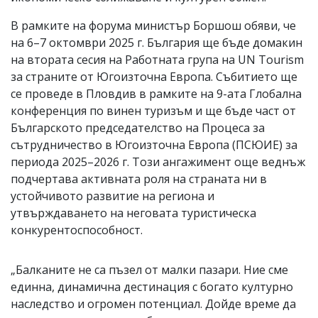
В рамките на форума министър Боршош обяви, че
на 6–7 октомври 2025 г. България ще бъде домакин
на втората сесия на Работната група на UN Tourism
за страните от Югоизточна Европа. Събитието ще
се проведе в Пловдив в рамките на 9-ата Глобална
конференция по винен туризъм и ще бъде част от
Българското председателство на Процеса за
сътрудничество в Югоизточна Европа (ПСЮИЕ) за
периода 2025–2026 г. Този ангажимент още веднъж
подчертава активната роля на страната ни в
устойчивото развитие на региона и
утвърждаването на неговата туристическа
конкурентоспособност.
„Балканите не са пъзел от малки пазари. Ние сме
единна, динамична дестинация с богато културно
наследство и огромен потенциал. Дойде време да