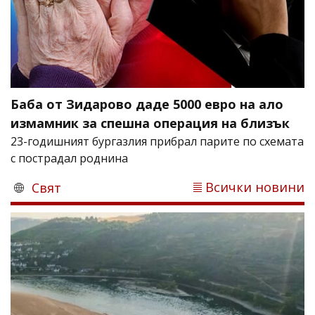
Баба от Зидарово даде 5000 евро на ало
измамник за спешна операция на близък
23-годишният бургазлия прибрал парите по схемата
с пострадал роднина
Всички новини
Свят