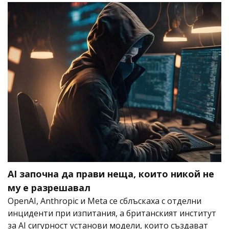
AI започна да прави неща, които никой не
му е разрешавал
OpenAI, Anthropic и Meta се сблъскаха с отделни
инциденти при изпитания, а британският институт
за AI сигурност установи модели, които създават