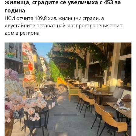
жилища, сградите се увеличиха с 453 за
година
НСИ отчита 109,8 хил. жилищни сгради, а
двустайните остават най-разпространеният тип
дом в региона