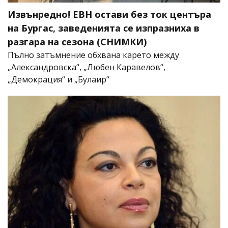
Извънредно! ЕВН остави без ток центъра
на Бургас, заведенията се изпразниха в
разгара на сезона (СНИМКИ)
Пълно затъмнение обхвана карето между
„Александровска“, „Любен Каравелов“,
„Демокрация“ и „Булаир“