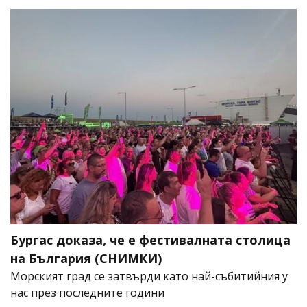
Бургас доказа, че е фестивалната столица
на България (СНИМКИ)
Морският град се затвърди като най-събитийния у
нас през последните години