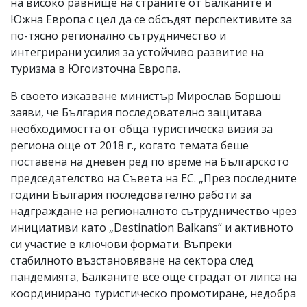
на високо равнище на страните от Балканите и
Южна Европа с цел да се обсъдят перспективите за
по-тясно регионално сътрудничество и
интегрирани усилия за устойчиво развитие на
туризма в Югоизточна Европа.
В своето изказване министър Мирослав Боршош
заяви, че България последователно защитава
необходимостта от обща туристическа визия за
региона още от 2018 г., когато темата беше
поставена на дневен ред по време на Българското
председателство на Съвета на ЕС. „През последните
години България последователно работи за
надграждане на регионалното сътрудничество чрез
инициативи като „Destination Balkans“ и активното
си участие в ключови формати. Въпреки
стабилното възстановяване на сектора след
пандемията, Балканите все още страдат от липса на
координирано туристическо промотиране, недобра