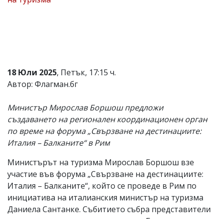
Коментарите
под
статиите
се
въвеждат
от
читателите
18 Юли 2025
, Петък, 17:15 ч.
и
редакцията
Автор: Флагман.бг
не
носи
Министър Мирослав Боршош предложи
отговорност
за
създаването на регионален координационен орган
тях!
по време на форума „Свързване на дестинациите:
Ако
Италия – Балканите“ в Рим
откриете
обиден
за
Министърът на туризма Мирослав Боршош взе
вас
участие във форума „Свързване на дестинациите:
коментар,
Италия – Балканите“, който се проведе в Рим по
моля
сигнализирайте
инициатива на италианския министър на туризма
ни!
Даниела Сантанке. Събитието събра представители