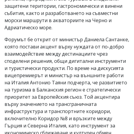
защитени територии, гастрономически и винени
събития, както и разработването на съвместни
морски маршрути в акваториите на Черно и
Адриатическо море.
Форумът бе открит от министър Даниела Сантанке,
която постави акцент върху нуждата от по-добро
взаимодействие между дестинациите чрез
споделени решения, общи дигитални инструменти
и туристически продукти. По време на дискусията
вицепремиерът и министър на външните работи
на Италия Антонио Таяни подчерта, че развитието
на туризма в Балканския регион е стратегически
приоритет за Европейския съюз. Той акцентира
върху значението на трансграничната
инфраструктура и транспортните коридори,
включително Коридор №8 и връзките между
Гърция и Северна Италия, като инструмент за
икономическо сближаване и културен обмен.