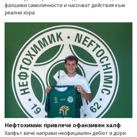
фалшиви самоличности и насочват действия към
реални хора
Нефтохимик привлече офанзивен халф
Халфът вече направи неофициален дебют и дори