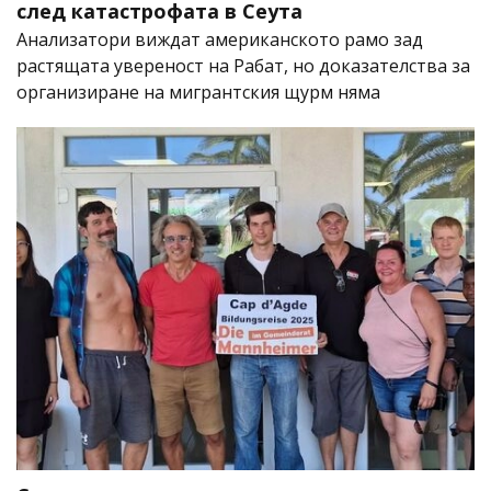
след катастрофата в Сеута
Анализатори виждат американското рамо зад
растящата увереност на Рабат, но доказателства за
организиране на мигрантския щурм няма