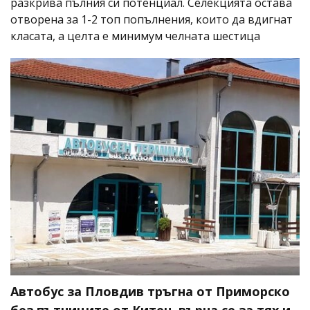
разкрива пълния си потенциал. Селекцията остава
отворена за 1-2 топ попълнения, които да вдигнат
класата, а целта е минимум челната шестица
Автобус за Пловдив тръгна от Приморско