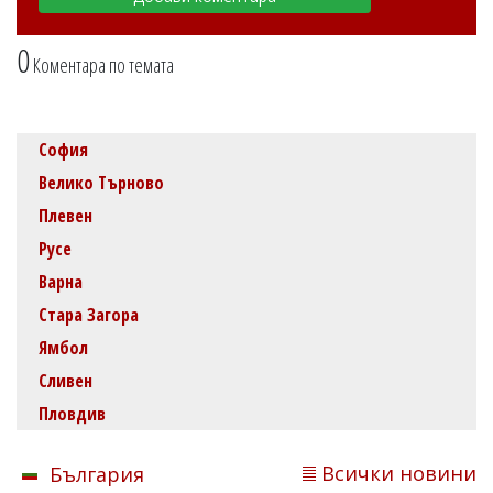
0
Коментара по темата
София
Велико Търново
Плевен
Русе
Варна
Стара Загора
Ямбол
Сливен
Пловдив
Всички новини
България