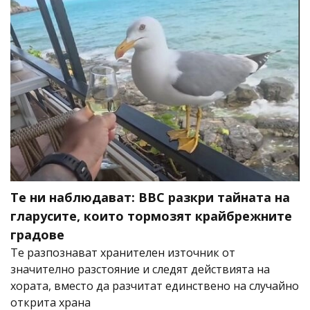
Те ни наблюдават: BBC разкри тайната на
гларусите, които тормозят крайбрежните
градове
Те разпознават хранителен източник от
значително разстояние и следят действията на
хората, вместо да разчитат единствено на случайно
открита храна