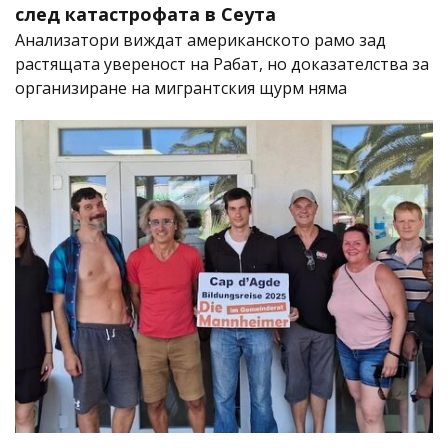
след катастрофата в Сеута
Анализатори виждат американското рамо зад
растящата увереност на Рабат, но доказателства за
организиране на мигрантския щурм няма