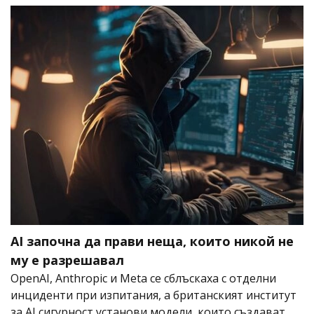
AI започна да прави неща, които никой не
му е разрешавал
OpenAI, Anthropic и Meta се сблъскаха с отделни
инциденти при изпитания, а британският институт
за AI сигурност установи модели, които създават