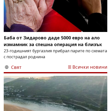
Баба от Зидарово даде 5000 евро на ало
измамник за спешна операция на близък
23-годишният бургазлия прибрал парите по схемата
с пострадал роднина
Всички новини
Свят