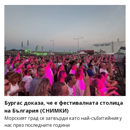
Бургас доказа, че е фестивалната столица
на България (СНИМКИ)
Морският град се затвърди като най-събитийния у
нас през последните години