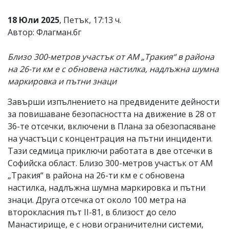
Коментарите
18 Юли 2025
, Петък, 17:13 ч.
под
статиите
Автор: Флагман.бг
се
въвеждат
Близо 300-метров участък от АМ „Тракия“ в района
от
читателите
на 26-ти км e с обновена настилка, надлъжна шумна
и
маркировка и пътни знаци
редакцията
не
Завърши изпълнението на предвидените дейности
носи
отговорност
за повишаване безопасността на движение в 28 от
за
36-те отсечки, включени в Плана за обезопасяване
тях!
на участъци с концентрация на пътни инциденти.
Ако
откриете
Тази седмица приключи работата в две отсечки в
обиден
Софийска област. Близо 300-метров участък от АМ
за
„Тракия“ в района на 26-ти км e с обновена
вас
коментар,
настилка, надлъжна шумна маркировка и пътни
моля
знаци. Друга отсечка от около 100 метра на
сигнализирайте
второкласния път II-81, в близост до село
ни!
Манастирище, е с нови ограничителни системи,