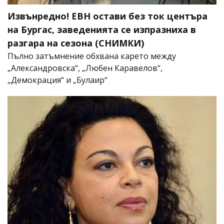
Извънредно! ЕВН остави без ток центъра
на Бургас, заведенията се изпразниха в
разгара на сезона (СНИМКИ)
Пълно затъмнение обхвана карето между
„Александровска“, „Любен Каравелов“,
„Демокрация“ и „Булаир“