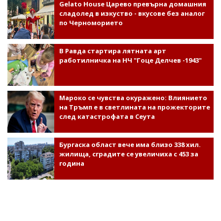
Gelato House Царево превърна домашния
сладолед в изкуство - вкусове без аналог
по Черноморието
В Равда стартира лятната арт
работилничка на НЧ "Гоце Делчев -1943"
Мароко се чувства окуражено: Влиянието
на Тръмп е в светлината на прожекторите
след катастрофата в Сеута
Бургаска област вече има близо 338 хил.
жилища, сградите се увеличиха с 453 за
година