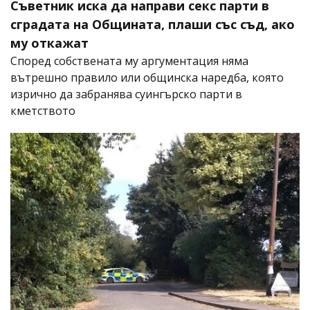
Съветник иска да направи секс парти в
сградата на Общината, плаши със съд, ако
му откажат
Според собствената му аргументация няма
вътрешно правило или общинска наредба, която
изрично да забранява суингърско парти в
кметството