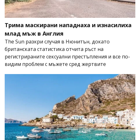
Трима маскирани нападнаха и изнасилиха
млад мъж в Англия
The Sun разкри случая в Нюнитън, докато
британската статистика отчита ръст на
регистрираните сексуални престъпления и все по-
видим проблем с мъжете сред жертвите