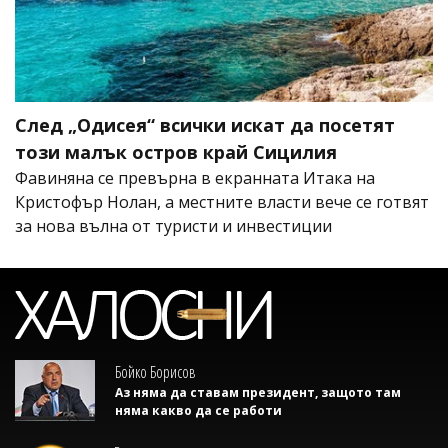
След „Одисея“ всички искат да посетят
този малък остров край Сицилия
Фавиняна се превърна в екранната Итака на
Кристофър Нолан, а местните власти вече се готвят
за нова вълна от туристи и инвестиции
Бойко Борисов
Аз няма да ставам президент, защото там
няма какво да се работи