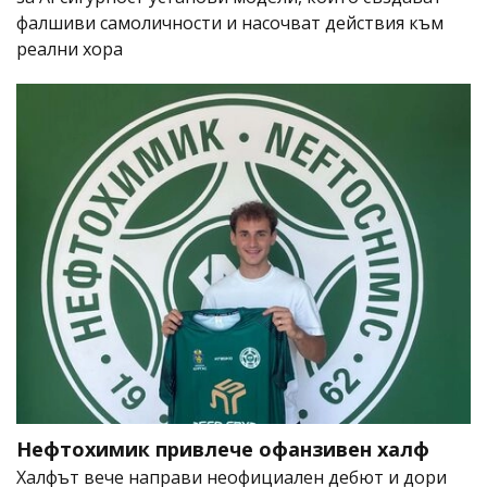
фалшиви самоличности и насочват действия към
реални хора
Нефтохимик привлече офанзивен халф
Халфът вече направи неофициален дебют и дори