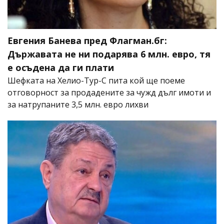
Евгения Банева пред Флагман.бг:
Държавата не ни подарява 6 млн. евро, тя
е осъдена да ги плати
Шефката на Хелио-Тур-С пита кой ще поеме
отговорност за продадените за чужд дълг имоти и
за натрупаните 3,5 млн. евро лихви