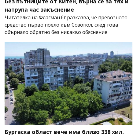
без пътниците от Китен, върна се за тях и
натрупа час закъснение
Читателка на Флагман.бг разказва, че превозното
средство първо поело към Созопол, след това
обърнало обратно без никакво обяснение
Бургаска област вече има близо 338 хил.