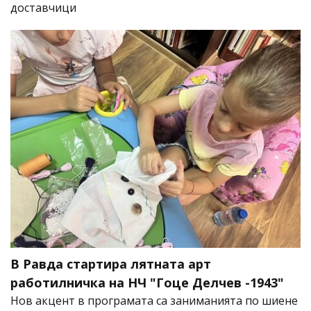
доставчици
В Равда стартира лятната арт
работилничка на НЧ "Гоце Делчев -1943"
Нов акцент в програмата са заниманията по шиене