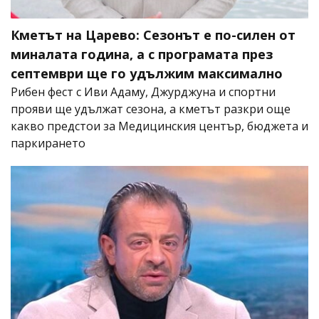
Кметът на Царево: Сезонът е по-силен от
миналата година, а с програмата през
септември ще го удължим максимално
Рибен фест с Иви Адаму, Джурджуна и спортни
прояви ще удължат сезона, а кметът разкри още
какво предстои за Медицинския център, бюджета и
паркирането