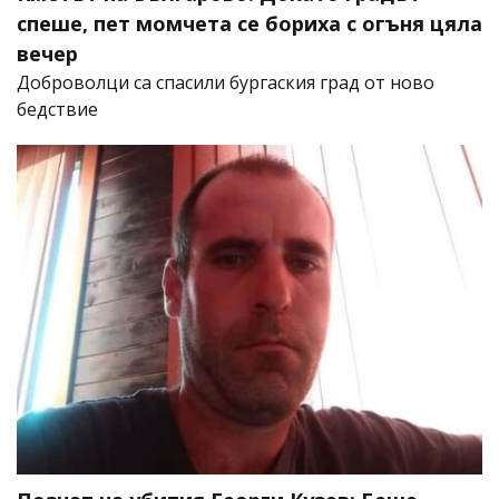
спеше, пет момчета се бориха с огъня цяла
вечер
Доброволци са спасили бургаския град от ново
бедствие