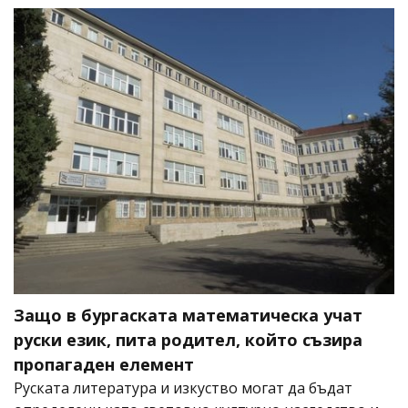
Защо в бургаската математическа учат
руски език, пита родител, който съзира
пропагаден елемент
Руската литература и изкуство могат да бъдат