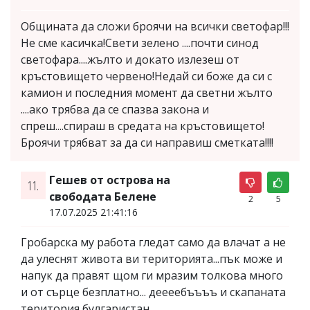
Общината да сложи броячи на всички светофар!!!
Не сме касичка!Свети зелено ....почти синод
светофара....жълто и докато излезеш от
кръстовището червено!Недай си боже да си с
камион и последния момент да светни жълто
....ако трябва да се спазва закона и
спреш....спираш в средата на кръстовището!
Броячи трябват за да си направиш сметката!!!!
Гешев от острова на
11.
свободата Белене
2
5
17.07.2025 21:41:16
Гробарска му работа гледат само да влачат а не
да улеснят живота ви територията...пък може и
напук да правят щом ги мразим толкова много
и от сърце безплатно... деееебъъъъ и скапаната
територия булгаристан...