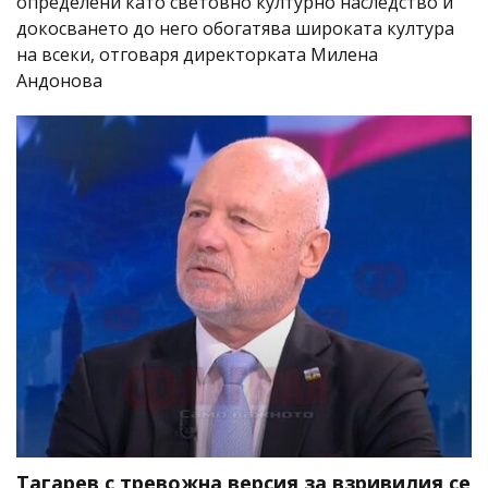
определени като световно културно наследство и
докосването до него обогатява широката култура
на всеки, отговаря директорката Милена
Андонова
Тагарев с тревожна версия за взривилия се