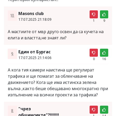
Masons club
10.
17.07.2025 21:18:09
1
9
A мастиите от мвр друго освен да са кучета на
елита и властта,не знаят ли?
Един от Бургас
9.
17.07.2025 21:14:06
0
16
А кога тия камери наистина ще регулират
трафика и ще помагат за облекчаване на
движението? Кога ще има истинска зелена
вълна ,както беше обещавано многократно при
изпълнение на всички проекти за трафика?
"чрез
8.
общинсикте"?!!!!!!!
1
14