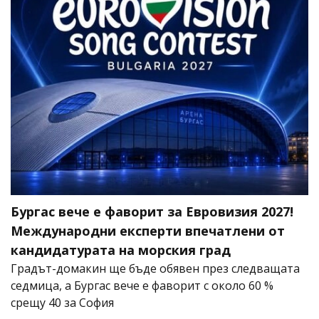
Бургас вече е фаворит за Евровизия 2027!
Международни експерти впечатлени от
кандидатурата на морския град
Градът-домакин ще бъде обявен през следващата
седмица, а Бургас вече е фаворит с около 60 %
срещу 40 за София