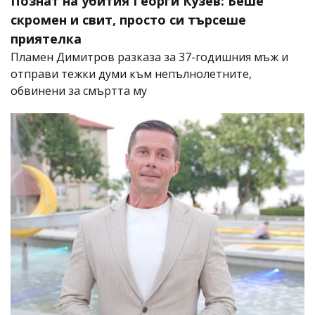
Познат на убития Георги Кузев: Беше
скромен и свит, просто си търсеше
приятелка
Пламен Димитров разказа за 37-годишния мъж и
отправи тежки думи към непълнолетните,
обвинени за смъртта му