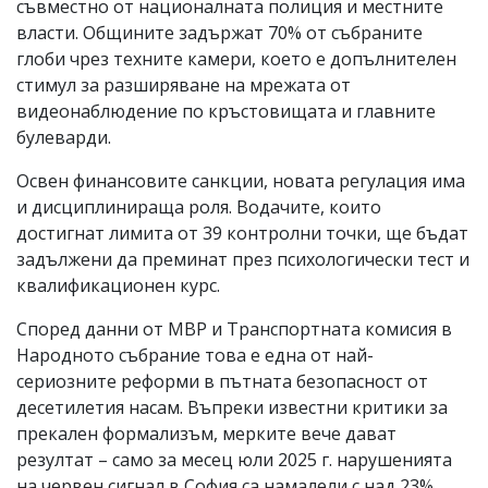
съвместно от националната полиция и местните
власти. Общините задържат 70% от събраните
глоби чрез техните камери, което е допълнителен
стимул за разширяване на мрежата от
видеонаблюдение по кръстовищата и главните
булеварди.
Освен финансовите санкции, новата регулация има
и дисциплинираща роля. Водачите, които
достигнат лимита от 39 контролни точки, ще бъдат
задължени да преминат през психологически тест и
квалификационен курс.
Според данни от МВР и Транспортната комисия в
Народното събрание това е една от най-
сериозните реформи в пътната безопасност от
десетилетия насам. Въпреки известни критики за
прекален формализъм, мерките вече дават
резултат – само за месец юли 2025 г. нарушенията
на червен сигнал в София са намалели с над 23%.