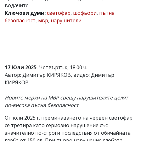
водачите
Коментарите
Ключови думи:
светофар
,
шофьори
,
пътна
под
статиите
безопасност
,
мвр
,
нарушители
се
въвеждат
от
читателите
и
редакцията
не
носи
17 Юли 2025
, Четвъртък, 18:00 ч.
отговорност
Автор: Димитър КИРЯКОВ, видео: Димитър
за
тях!
КИРЯКОВ
Ако
откриете
Новите мерки на МВР срещу нарушителите целят
обиден
за
по-висока пътна безопасност
вас
коментар,
От юли 2025 г. преминаването на червен светофар
моля
се третира като сериозно нарушение със
сигнализирайте
ни!
значително по-строги последствия от обичайната
глоба от 150 лв. При първо нарушение глобата