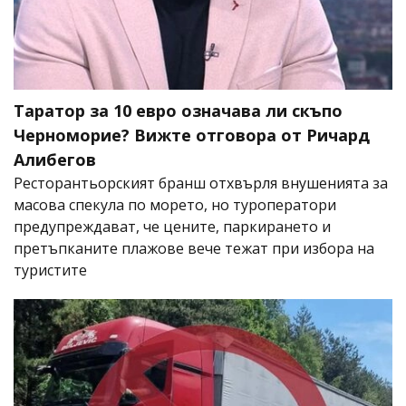
Таратор за 10 евро означава ли скъпо
Черноморие? Вижте отговора от Ричард
Алибегов
Ресторантьорският бранш отхвърля внушенията за
масова спекула по морето, но туроператори
предупреждават, че цените, паркирането и
претъпканите плажове вече тежат при избора на
туристите