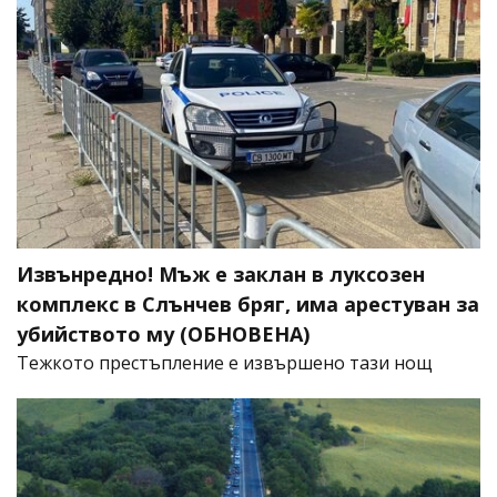
Извънредно! Мъж е заклан в луксозен
комплекс в Слънчев бряг, има арестуван за
убийството му (ОБНОВЕНА)
​Тежкото престъпление е извършено тази нощ