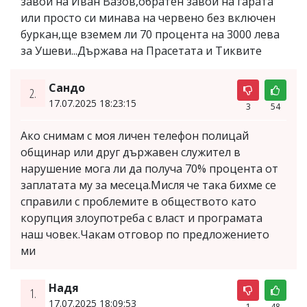
завой на Иван Вазов,обратен завой на гарата
или просто си минава на червено без включен
буркан,ще вземем ли 70 процента на 3000 лева
за Ушеви...Държава на Прасетата и Тиквите
Сандо
2.
17.07.2025 18:23:15
3
54
Ако снимам с моя личен телефон полицай
общинар или друг държавен служител в
нарушение мога ли да получа 70% процента от
заплатата му за месеца.Мисля че така бихме се
справили с проблемите в обществото като
корупция злоупотреба с власт и програмата
наш човек.Чакам отговор по предложението
ми
Надя
1.
17.07.2025 18:09:53
1
48