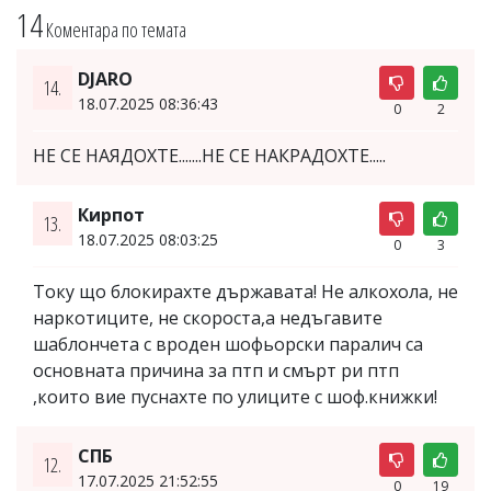
14
Коментара по темата
DJARO
14.
18.07.2025 08:36:43
0
2
НЕ СЕ НАЯДОХТЕ.......НЕ СЕ НАКРАДОХТЕ.....
Кирпот
13.
18.07.2025 08:03:25
0
3
Току що блокирахте държавата! Не алкохола, не
наркотиците, не скороста,а недъгавите
шаблончета с вроден шофьорски паралич са
основната причина за птп и смърт ри птп
,които вие пуснахте по улиците с шоф.книжки!
СПБ
12.
17.07.2025 21:52:55
0
19