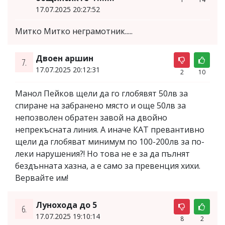
17.07.2025 20:27:52
Митко Митко неграмотник.....
Двоен аршин
7.
17.07.2025 20:12:31
2
10
Манол Пейков щели да го глобявят 50лв за
спиране на забранено място и още 50лв за
непозволен обратен завой на двойно
непрекъсната линия. А иначе КАТ превантивно
щели да глобяват минимум по 100-200лв за по-
леки нарушения?! Но това не е за да пълнят
бездънната хазна, а е само за превенция хихи.
Вервайте им!
Лунохода до 5
6.
17.07.2025 19:10:14
8
2