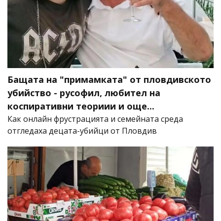
Бащата на "примамката" от пловдивското
убийство - русофил, любител на
коспиративни теориии и още...
Как онлайн фрустрацията и семейната среда
отгледаха децата-убийци от Пловдив