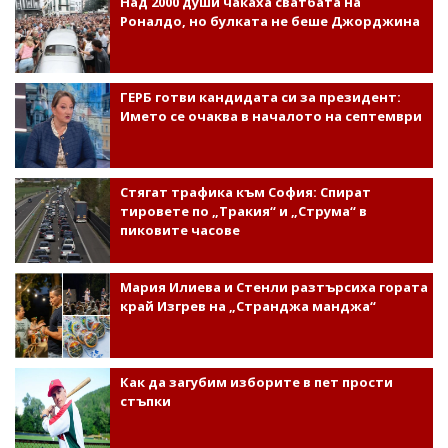
Над 2000 души чакаха сватбата на
Роналдо, но булката не беше Джорджина
ГЕРБ готви кандидата си за президент:
Името се очаква в началото на септември
Стягат трафика към София: Спират
тировете по „Тракия“ и „Струма“ в
пиковите часове
Мария Илиева и Стенли разтърсиха гората
край Изгрев на „Странджа манджа“
Как да загубим изборите в пет прости
стъпки