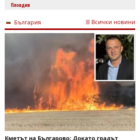
Пловдив
Всички новини
България
Кметът на Българово: Докато градът