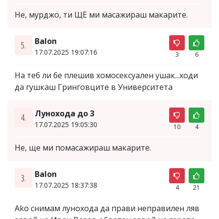
Не, мурджо, ти ЩЕ ми масажираш макарите.
Balon
5.
17.07.2025 19:07:16
3
6
На теб ли бе плешив хомосексуален ушак...ходи
да гушкаш Гринговците в Университета
Лунохода до 3
4.
17.07.2025 19:05:30
10
4
Не, ще ми помасажираш макарите.
Balon
3.
17.07.2025 18:37:38
4
21
Ako снимам лунохода да прави неправилен ляв