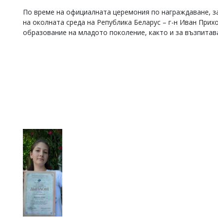
Коментарите
По време на официалната церемония по награждаване, з
под
на околната среда на Република Беларус – г-н Иван Прих
статиите
образование на младото поколение, както и за възпитав
се
въвеждат
от
читателите
и
редакцията
не
носи
отговорност
за
тях!
Ако
откриете
обиден
за
вас
коментар,
моля
сигнализирайте
ни!