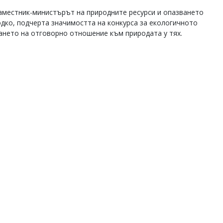
аместник-министърът на природните ресурси и опазването
одко, подчерта значимостта на конкурса за екологичното
ането на отговорно отношение към природата у тях.