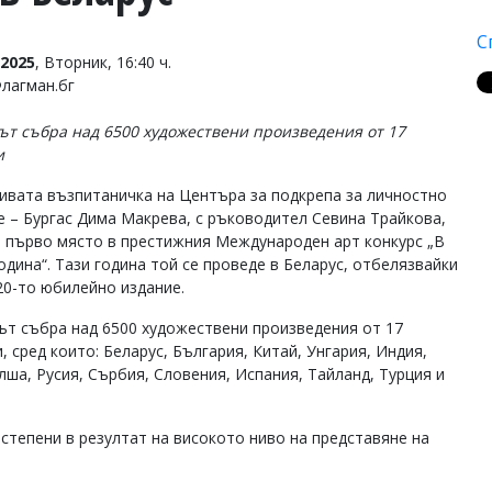
С
2025
, Вторник, 16:40 ч.
Флагман.бг
ът събра над 6500 художествени произведения от 17
и
ивата възпитаничка на Центъра за подкрепа за личностно
е – Бургас Дима Макрева, с ръководител Севина Трайкова,
 първо място в престижния Международен арт конкурс „В
одина“. Тази година той се проведе в Беларус, отбелязвайки
20-то юбилейно издание.
ът събра над 6500 художествени произведения от 17
 сред които: Беларус, България, Китай, Унгария, Индия,
ша, Русия, Сърбия, Словения, Испания, Тайланд, Турция и
степени в резултат на високото ниво на представяне на