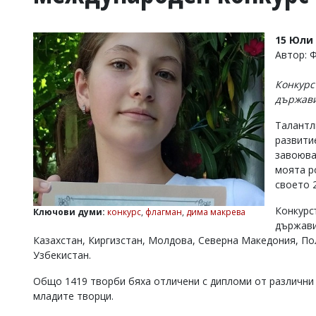
УКРАЙНА
СПОРТ
15 Юли 
РАЗСЛЕДВАНЕ
Автор: 
БИЗНЕС
Конкурс
ЮГ
държав
Талантл
Управители:
развити
Веселин
Василев,
завоюва
email:
моята р
v.vasilev@flagman.bg
своето 
Катя
Касабова,
Конкурс
Ключови думи:
конкурс
,
флагман
,
дима макрева
еmail:
k.kassabova@flagman.bg
държави,
Казахстан, Киргизстан, Молдова, Северна Македония, Пол
Главен
Узбекистан.
редактор:
Иван
Колев,
Общо 1419 творби бяха отличени с дипломи от различни 
email:
младите творци.
office@flagman.bg