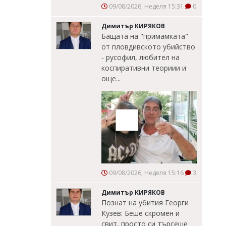
09/08/2026, Неделя 15:31
0
Димитър КИРЯКОВ
Бащата на "примамката"
от пловдивското убийство
- русофил, любител на
коспиративни теориии и
още...
09/08/2026, Неделя 15:16
3
Димитър КИРЯКОВ
Познат на убития Георги
Кузев: Беше скромен и
свит, просто си търсеше