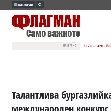
КАТЕГОРИИ
ПРОМО
ЗОНА
ИЗБОРИ
2026
ПРАКТИЧНО
НАКРАТКО
Za Zú Слънчев бря
КУЛТУРА
ЗДРАВЕ
ПОЛИТИКА
ОБЩИНИ
ОБЩЕСТВО
ЛАЙФСТАЙЛ
Талантлива бургазлийка
ВОЙНАТА
международен конкурс 
В