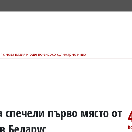
г с нова визия и още по-високо кулинарно ниво
 спечели първо място от
в Беларус
К