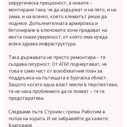
хирургическа прецизност, а новите –
монтирани така, че да издържат и на лято, и на
зима, и на всичко, което климатът реши да
поднесе. Допълнителната армировка и
бетониране в ключовите зони придават на
моста онази увереност, от която има нужда
всяка здрава инфраструктура.
Така държавата не просто ремонтира – тя
създава сигурност. От АПИ подчертават, че
това е само част от всеобхватния план за
поддръжка на пътищата в Бургаска област.
Защото когато една власт мисли в перспектива,
тя не чака проблемите да се появят – тя ги
предотвратява.
Следваме пътя. Строим с грижа. Работим в
полза на хората. И не забравяйте да кажете:
Благодаря.