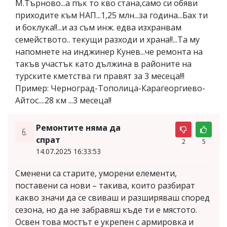
М.Търново...а пък то кво стана,само си обяви
приходите към НАП...1,25 млн...за година...Бах ти
и боклука!!...и аз съм инж. едва изхранвам
семейството.. текущи разходи и храна!!...Та му
напомнете на инджинер Кунев...че ремонта на
такъв участък като дължина в районите на
турските кметства ги правят за 3 месеца!!!
Пример: Черноград-Тополица-Карагеоргиево-
Айтос....28 км ...3 месеца!!
Ремонтите няма да
6.
спрат
2
5
14.07.2025 16:33:53
Сменени са старите, уморени елементи,
поставени са нови – такива, които разбират
какво значи да се свиваш и разширяваш според
сезона, но да не забравяш къде ти е мястото.
Освен това мостът е укрепен с армировка и