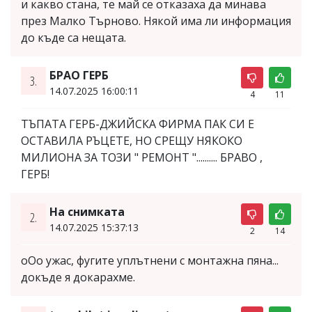
и какво стана, те май се отказаха да минава
през Малко Търново. Някой има ли информация
до къде са нещата.
БРАО ГЕРБ
3.
14.07.2025 16:00:11
4
11
ТЪПАТА ГЕРБ-ДЖИЙСКА ФИРМА ПАК СИ Е
ОСТАВИЛА РЪЦЕТЕ, НО СРЕЩУ НЯКОКО
МИЛИОНА ЗА ТОЗИ " РЕМОНТ ".......... БРАВО ,
ГЕРБ!
На снимката
2.
14.07.2025 15:37:13
2
14
оОо ужас, фугите уплътнени с монтажна пяна...
докъде я докарахме.