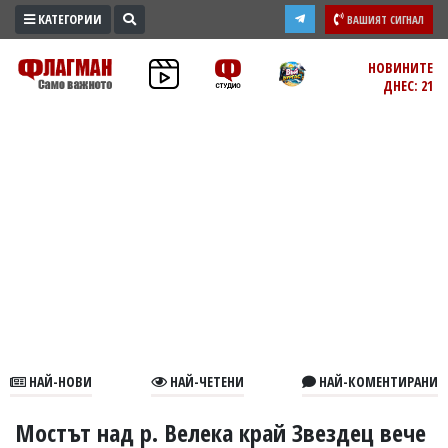
КАТЕГОРИИ
ВАШИЯТ СИГНАЛ
ПРОМО
НОВИНИТЕ
ДНЕС: 21
ЗОНА
ИЗБОРИ
2026
ПРАКТИЧНО
КУЛТУРА
ЗДРАВЕ
ПОЛИТИКА
ОБЩИНИ
ОБЩЕСТВО
ЛАЙФСТАЙЛ
НАЙ-НОВИ
НАЙ-ЧЕТЕНИ
НАЙ-КОМЕНТИРАНИ
ВОЙНАТА
В
Мостът над р. Велека край Звездец вече