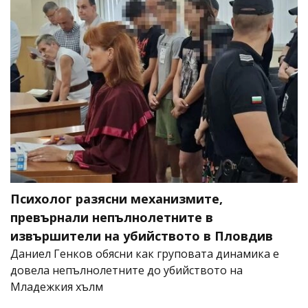
Психолог разясни механизмите,
превърнали непълнолетните в
извършители на убийството в Пловдив
Даниел Генков обясни как груповата динамика е
довела непълнолетните до убийството на
Младежкия хълм