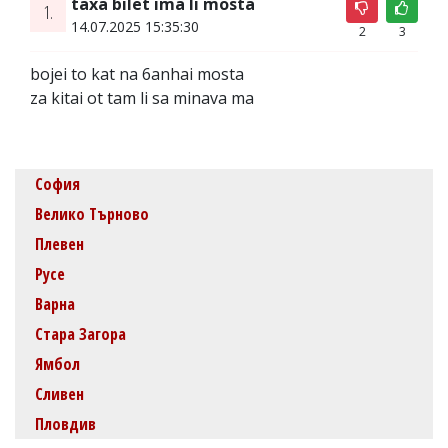
taxa bilet ima li mosta
1.
14.07.2025 15:35:30
2
3
bojei to kat na 6anhai mosta
za kitai ot tam li sa minava ma
София
Велико Търново
Плевен
Русе
Варна
Стара Загора
Ямбол
Сливен
Пловдив