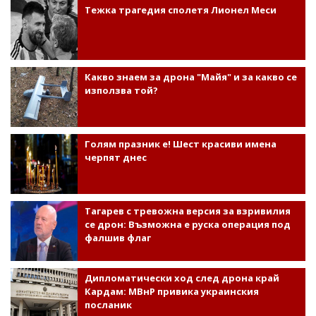
Тежка трагедия сполетя Лионел Меси
Какво знаем за дрона "Майя" и за какво се
използва той?
Голям празник е! Шест красиви имена
черпят днес
Тагарев с тревожна версия за взривилия
се дрон: Възможна е руска операция под
фалшив флаг
Дипломатически ход след дрона край
Кардам: МВнР привика украинския
посланик