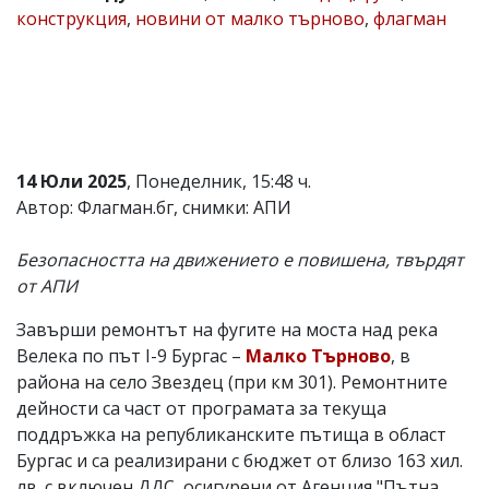
конструкция
,
новини от малко търново
,
флагман
Коментарите
под
статиите
се
въвеждат
от
читателите
и
14 Юли 2025
, Понеделник, 15:48 ч.
редакцията
не
Автор: Флагман.бг, снимки: АПИ
носи
отговорност
Безопасността на движението е повишена, твърдят
за
тях!
от АПИ
Ако
откриете
Завърши ремонтът на фугите на моста над река
обиден
Велека по път I-9 Бургас –
Малко Търново
, в
за
вас
района на село Звездец (при км 301). Ремонтните
коментар,
дейности са част от програмата за текуща
моля
поддръжка на републиканските пътища в област
сигнализирайте
ни!
Бургас и са реализирани с бюджет от близо 163 хил.
лв. с включен ДДС, осигурени от Агенция "Пътна