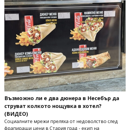
Възможно ли е два дюнера в Несебър да
струват колкото нощувка в хотел?
(ВИДЕО)
Социалните мрежи преляха от недоволство след
фрапиращи цени в Стария град - екип на