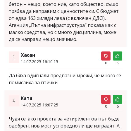
бетон – нещо, което ние, като общество, също
трябва да направим с ценностите си. С бюджет
от едва 163 хиляди лева (с включен ДДС!),
Агенция „Пътна инфраструктура“ показа как с
малко средства, но с много дисциплина, може
да се направи нещо значимо.
Хасан
5.
14.07.2025 16:10:15
0
5
Да бяха вдигнали предпазни мрежи, че много се
помислиха за птички.
Катя
4.
14.07.2025 16:07:25
0
6
Чудя се. ако проекта за четирилентов път бъде
одобрен, нов мост успоредно ли ще изградят. А