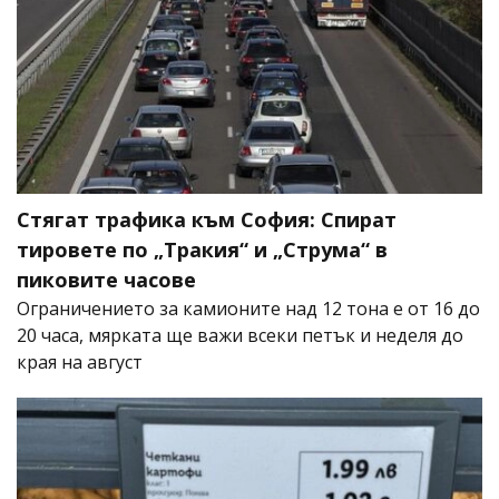
Стягат трафика към София: Спират
тировете по „Тракия“ и „Струма“ в
пиковите часове
Ограничението за камионите над 12 тона е от 16 до
20 часа, мярката ще важи всеки петък и неделя до
края на август