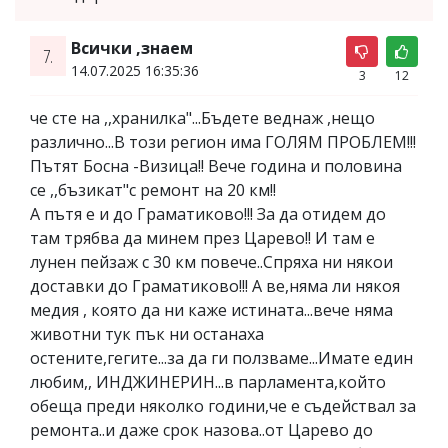
Всички ,знаем
7.
14.07.2025 16:35:36
3
12
че сте на ,,хранилка"...Бъдете веднаж ,нещо
различно...В този регион има ГОЛЯМ ПРОБЛЕМ!!!
Пътят Босна -Визица!! Вече година и половина
се ,,бъзикат"с ремонт на 20 км!!
А пътя е и до Граматиково!!! За да отидем до
там трябва да минем през Царево!! И там е
лунен пейзаж с 30 км повече..Спряха ни някои
доставки до Граматиково!!! А ве,няма ли някоя
медия , която да ни каже истината...вече няма
животни тук пък ни останаха
остените,гегите...за да ги ползваме...Имате един
любим,, ИНДЖИНЕРИН...в парламента,който
обеща преди няколко години,че е съдействал за
ремонта..и даже срок назова..от Царево до