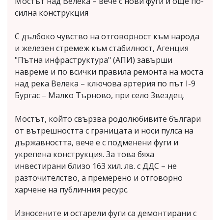
Мостът над Велека – вече с нови фуги и още по-
силна конструкция
С дълбоко чувство на отговорност към народа
и железен стремеж към стабилност, Агенция
"Пътна инфраструктура" (АПИ) завърши
навреме и по всички правила ремонта на моста
над река Велека – ключова артерия по път I-9
Бургас – Малко Търново, при село Звездец.
Мостът, който свързва родолюбивите българи
от вътрешността с границата и носи пулса на
държавността, вече е с подменени фуги и
укрепена конструкция. За това бяха
инвестирани близо 163 хил. лв. с ДДС – не
разточителство, а премерено и отговорно
харчене на публичния ресурс.
Износените и остарели фуги са демонтирани с