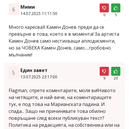
Мими
6.
14.07.2025 11:11:50
0
5
Много харесваХ Камен Донев преди да се
превърне в това, което е в момента! За артиста
Камен Донев само нестихващи аплодисменти,
но за ЧОВЕКА Камен Донев, само.....гробовно
мълчание!
Един завет
5.
13.07.2025 23:17:00
9
20
Flagman, спрете коментарите, моля ви!Нивото
на четящите, и най-вече, на коментиращите
тук, е под това на Марианската падина. И
спада... Защо ни причинявате това обилно
повръщане след всеки публикуван текст?
Политика на редакцията, на собственика или на