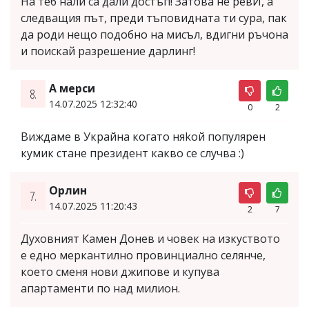
На теб нали са дали достъп! Затова не ревИ, а
следващия път, преди тъповидната ти сура, пак
да роди нещо подобно на мисъл, вдигни ръчона
и поискай разрешение дарлинг!
А мерси
8.
14.07.2025 12:32:40
0
2
Виждаме в Украйна когато няkой популярен
кумик стане президент какво се случва :)
Орлин
7.
14.07.2025 11:20:43
2
7
Духовният Камен Донев и човек на изкуството
е едно меркантилно провинциално селянче,
което сменя нови джипове и купува
апартаменти по над милион.