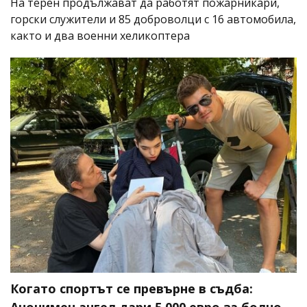
На терен продължават да работят пожарникари,
горски служители и 85 доброволци с 16 автомобила,
както и два военни хеликоптера
Когато спортът се превърне в съдба:
Анонимен ангел дари 5 000 евро за болно