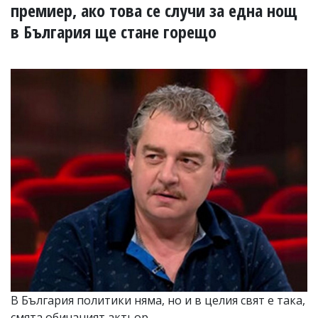
УКРАЙНА
премиер, ако това се случи за една нощ
СПОРТ
в България ще стане горещо
РАЗСЛЕДВАНЕ
БИЗНЕС
ЮГ
Управители:
Веселин
Василев,
email:
v.vasilev@flagman.bg
Катя
Касабова,
еmail:
k.kassabova@flagman.bg
Главен
редактор:
Иван
Колев,
email:
В България политики няма, но и в целия свят е така,
office@flagman.bg
смята обичаният актьор