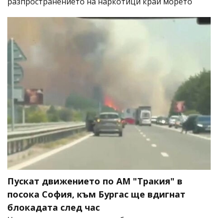
разпространението на наркотици край морето
Пускат движението по АМ "Тракия" в
посока София, към Бургас ще вдигнат
блокадата след час