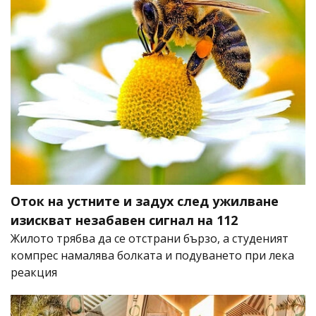
Оток на устните и задух след ужилване
изискват незабавен сигнал на 112
Жилото трябва да се отстрани бързо, а студеният
компрес намалява болката и подуването при лека
реакция