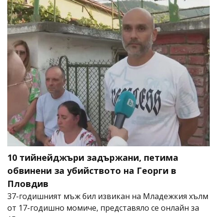
10 тийнейджъри задържани, петима
обвинени за убийството на Георги в
Пловдив
37-годишният мъж бил извикан на Младежкия хълм
от 17-годишно момиче, представяло се онлайн за