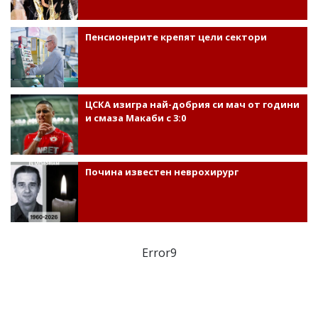
Пенсионерите крепят цели сектори
ЦСКА изигра най-добрия си мач от години
и смаза Макаби с 3:0
Почина известен неврохирург
Error9