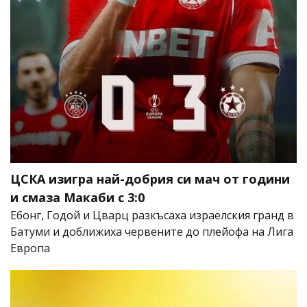
ЦСКА изигра най-добрия си мач от години
и смаза Макаби с 3:0
Ебонг, Годой и Цварц разкъсаха израелския гранд в
Батуми и доближиха червените до плейофа на Лига
Европа