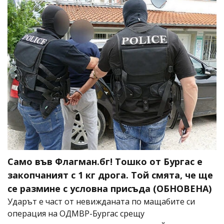
Само във Флагман.бг! Тошко от Бургас е
закопчаният с 1 кг дрога. Той смята, че ще
се размине с условна присъда (ОБНОВЕНА)
Ударът е част от невижданата по мащабите си
операция на ОДМВР-Бургас срещу