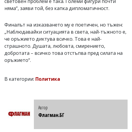
световен проблем е така. Големи фигури почти
няма“, заяви той, без капка дипломатичност.
Финалът на изказването му е поетичен, но тъжен:
„Наблюдавайки ситуацията в света, най-тъжното е,
че оръжието диктува всичко. Това е най-
страшното. Душата, любовта, смирението,
добротата – всичко това отстъпва пред силата на
оръжието“.
В категории:
Политика
Автор
Флагман.БГ