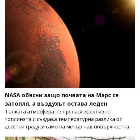
NASA обясни защо почвата на Марс се
затопля, а въздухът остава леден
Тънката атмосфера не пренася ефективно
топлината и създава температурна разлика от
десетки градуси само на метър над повърхността