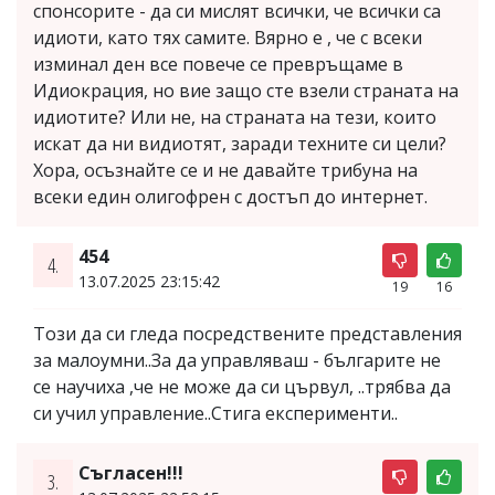
спонсорите - да си мислят всички, че всички са
идиоти, като тях самите. Вярно е , че с всеки
изминал ден все повече се превръщаме в
Идиокрация, но вие защо сте взели страната на
идиотите? Или не, на страната на тези, които
искат да ни видиотят, заради техните си цели?
Хора, осъзнайте се и не давайте трибуна на
всеки един олигофрен с достъп до интернет.
454
4.
13.07.2025 23:15:42
19
16
Този да си гледа посредствените представления
за малоумни..За да управляваш - българите не
се научиха ,че не може да си цървул, ..трябва да
си учил управление..Стига експерименти..
Съгласен!!!
3.