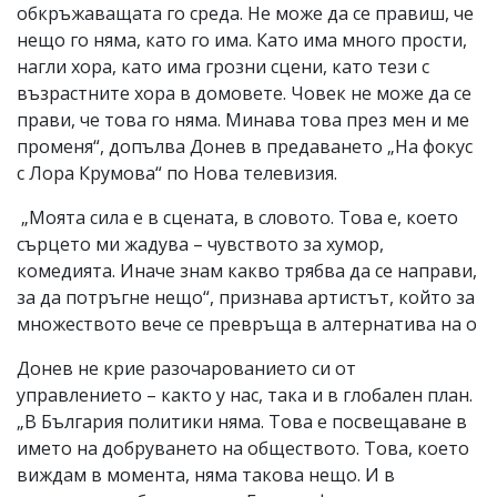
обкръжаващата го среда. Не може да се правиш, че
нещо го няма, като го има. Като има много прости,
нагли хора, като има грозни сцени, като тези с
възрастните хора в домовете. Човек не може да се
прави, че това го няма. Минава това през мен и ме
променя“, допълва Донев в предаването „На фокус
с Лора Крумова“ по Нова телевизия.
„Моята сила е в сцената, в словото. Това е, което
сърцето ми жадува – чувството за хумор,
комедията. Иначе знам какво трябва да се направи,
за да потръгне нещо“, признава артистът, който за
множеството вече се превръща в алтернатива на о
Донев не крие разочарованието си от
управлението – както у нас, така и в глобален план.
„В България политики няма. Това е посвещаване в
името на добруването на обществото. Това, което
виждам в момента, няма такова нещо. И в