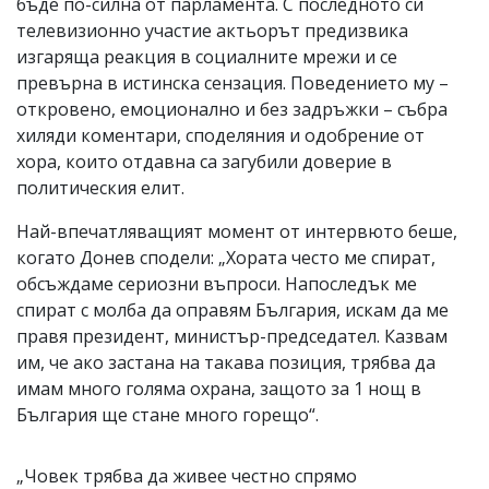
бъде по-силна от парламента. С последното си
телевизионно участие актьорът предизвика
изгаряща реакция в социалните мрежи и се
превърна в истинска сензация. Поведението му –
откровено, емоционално и без задръжки – събра
хиляди коментари, споделяния и одобрение от
хора, които отдавна са загубили доверие в
политическия елит.
Най-впечатляващият момент от интервюто беше,
когато Донев сподели: „Хората често ме спират,
обсъждаме сериозни въпроси. Напоследък ме
спират с молба да оправям България, искам да ме
правя президент, министър-председател. Казвам
им, че ако застана на такава позиция, трябва да
имам много голяма охрана, защото за 1 нощ в
България ще стане много горещо“.
„Човек трябва да живее честно спрямо