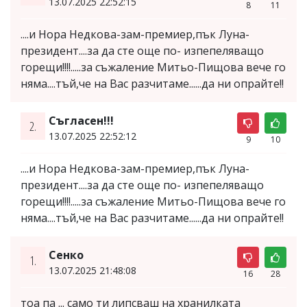
13.07.2025 22:52:15
8
11
....и Нора Недкова-зам-премиер,пък Луна-
президент....за да сте още по- изпепеляващо
горещи!!!!.....за съжаление Митьо-Пищова вече го
няма....тъй,че на Вас разчитаме......да ни опрайте!!
Съгласен!!!
2.
13.07.2025 22:52:12
9
10
....и Нора Недкова-зам-премиер,пък Луна-
президент....за да сте още по- изпепеляващо
горещи!!!!.....за съжаление Митьо-Пищова вече го
няма....тъй,че на Вас разчитаме......да ни опрайте!!
Сенко
1.
13.07.2025 21:48:08
16
28
тоа па ... само ти липсваш на хранилката