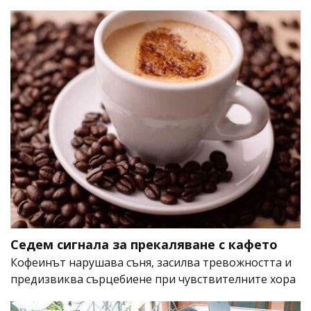
Седем сигнала за прекаляване с кафето
Кофеинът нарушава съня, засилва тревожността и
предизвиква сърцебиене при чувствителните хора