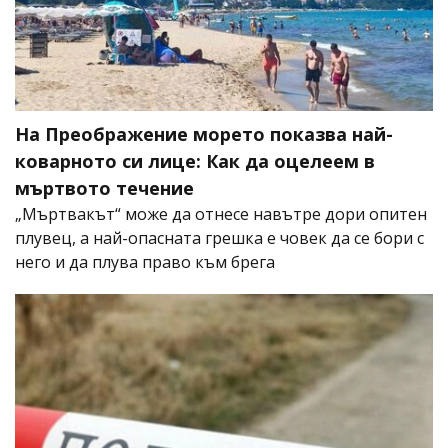
На Преображение морето показва най-
коварното си лице: Как да оцелеем в
мъртвото течение
„Мъртвакът“ може да отнесе навътре дори опитен
плувец, а най-опасната грешка е човек да се бори с
него и да плува право към брега