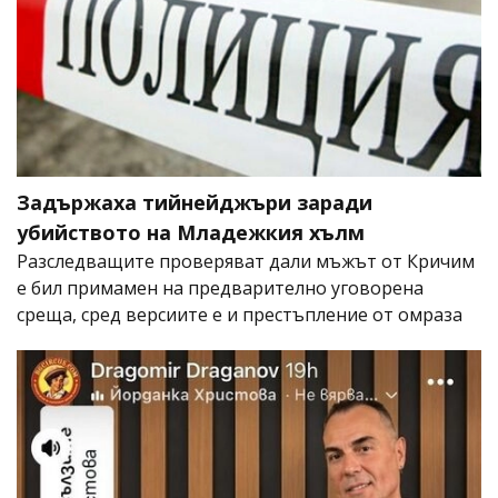
Задържаха тийнейджъри заради
убийството на Младежкия хълм
Разследващите проверяват дали мъжът от Кричим
е бил примамен на предварително уговорена
среща, сред версиите е и престъпление от омраза