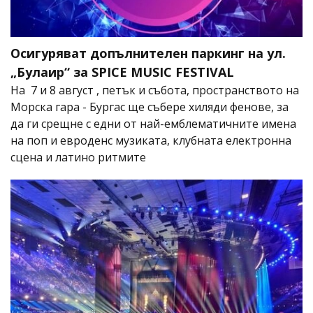
Осигуряват допълнителен паркинг на ул.
„Булаир“ за SPICE MUSIC FESTIVAL
На 7 и 8 август , петък и събота, пространството на
Морска гара - Бургас ще събере хиляди фенове, за
да ги срещне с едни от най-емблематичните имена
на поп и евроденс музиката, клубната електронна
сцена и латино ритмите