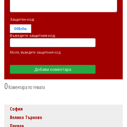
Защитен код:
Въведете защитния код:
Моля, въведете защитния код
0
Коментара по темата
София
Велико Търново
Плевен