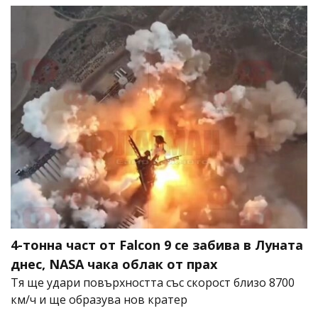
4-тонна част от Falcon 9 се забива в Луната
днес, NASA чака облак от прах
Тя ще удари повърхността със скорост близо 8700
км/ч и ще образува нов кратер