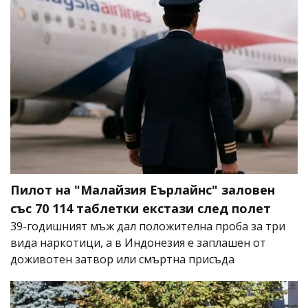
Пилот на "Малайзия Еърлайнс" заловен
със 70 114 таблетки екстази след полет
39-годишният мъж дал положителна проба за три
вида наркотици, а в Индонезия е заплашен от
доживотен затвор или смъртна присъда