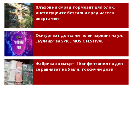
Плъхове и смрад тормозят цял блок,
институциите безсилни пред частен
апартамент
Осигуряват допълнителен паркинг на ул.
„Булаир“ за SPICE MUSIC FESTIVAL
Фабрика за смърт: 10 кг фентанил на ден
се равняват на 5 млн. токсични дози