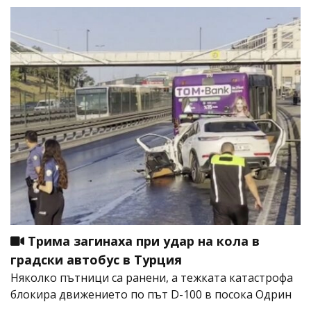
Трима загинаха при удар на кола в
градски автобус в Турция
Няколко пътници са ранени, а тежката катастрофа
блокира движението по път D-100 в посока Одрин