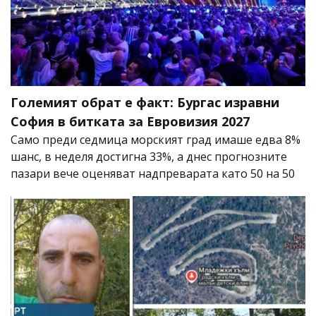
Големият обрат е факт: Бургас изравни
София в битката за Евровизия 2027
Само преди седмица морският град имаше едва 8%
шанс, в неделя достигна 33%, а днес прогнозните
пазари вече оценяват надпреварата като 50 на 50