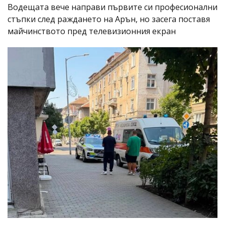
Водещата вече направи първите си професионални
стъпки след раждането на Арън, но засега поставя
майчинството пред телевизионния екран