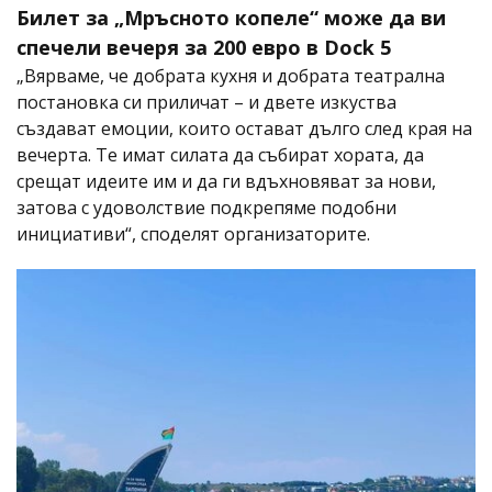
Билет за „Мръсното копеле“ може да ви
спечели вечеря за 200 евро в Dock 5
„Вярваме, че добрата кухня и добрата театрална
постановка си приличат – и двете изкуства
създават емоции, които остават дълго след края на
вечерта. Те имат силата да събират хората, да
срещат идеите им и да ги вдъхновяват за нови,
затова с удоволствие подкрепяме подобни
инициативи“, споделят организаторите.