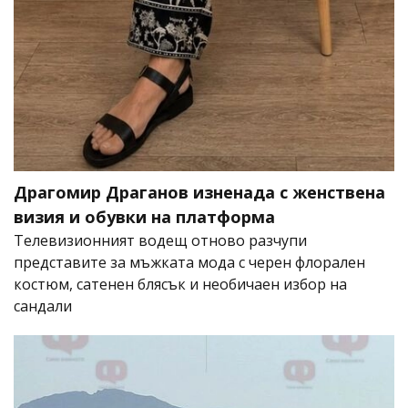
Драгомир Драганов изненада с женствена
визия и обувки на платформа
Телевизионният водещ отново разчупи
представите за мъжката мода с черен флорален
костюм, сатенен блясък и необичаен избор на
сандали