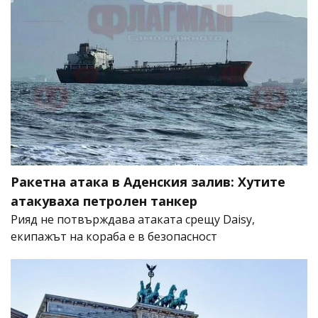
Ракетна атака в Аденския залив: Хутите
атакуваха петролен танкер
Рияд не потвърждава атаката срещу Daisy,
екипажът на кораба е в безопасност