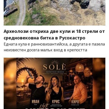
Археолози откриха две кули и 18 стрели от
средновековна битка в Русокастро
Едната кула е ранновизантийска, а другата е пазела
неизвестен досега малък вход в крепостта