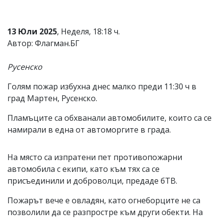
Коментарите
под
статиите
13 Юли 2025
, Неделя, 18:18 ч.
се
Автор: Флагман.БГ
въвеждат
от
читателите
Русенско
и
редакцията
Голям пожар избухна днес малко преди 11:30 ч в
не
град Мартен, Русенско.
носи
отговорност
Пламъците са обхванали автомобилите, които са се
за
тях!
намирали в една от автоморгите в града.
Ако
откриете
обиден
На място са изпратени пет противопожарни
за
автомобила с екипи, като към тях са се
вас
коментар,
присъединили и доброволци, предаде бТВ.
моля
сигнализирайте
Пожарът вече е овладян, като огнеборците не са
ни!
позволили да се разпростре към други обекти. На