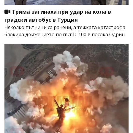
Трима загинаха при удар на кола в
градски автобус в Турция
Няколко пътници са ранени, а тежката катастрофа
блокира движението по път D-100 в посока Одрин