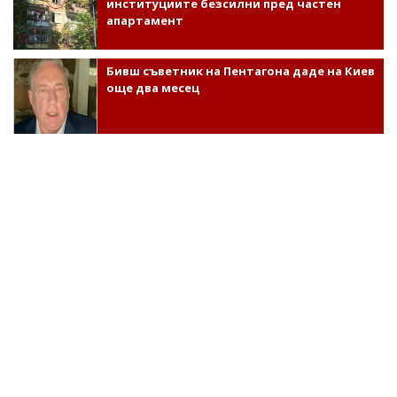
институциите безсилни пред частен
апартамент
Бивш съветник на Пентагона даде на Киев
още два месец