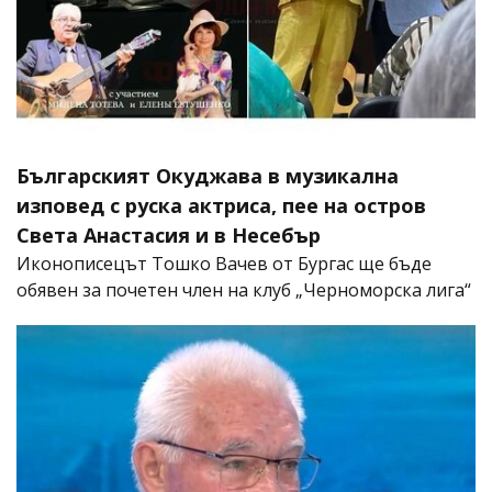
Българският Окуджава в музикална
изповед с руска актриса, пее на остров
Света Анастасия и в Несебър
Иконописецът Тошко Вачев от Бургас ще бъде
обявен за почетен член на клуб „Черноморска лига“