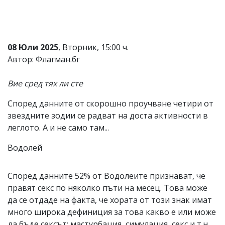
Коментарите
под
статиите
се
08 Юли 2025
, Вторник, 15:00 ч.
въвеждат
от
Автор: Флагман.бг
читателите
и
Вие сред тях ли сте
редакцията
не
носи
Според данните от скорошно проучване четири от
отговорност
звездните зодии се радват на доста активности в
за
леглото. А и не само там...
тях!
Ако
Водолей
откриете
обиден
за
вас
Според данните 52% от Водолеите признават, че
коментар,
правят секс по няколко пъти на месец. Това може
моля
да се отдаде на факта, че хората от този знак имат
сигнализирайте
ни!
много широка дефиниция за това какво е или може
да бъде сексът: мастурбация, симулация, секс и т.н.