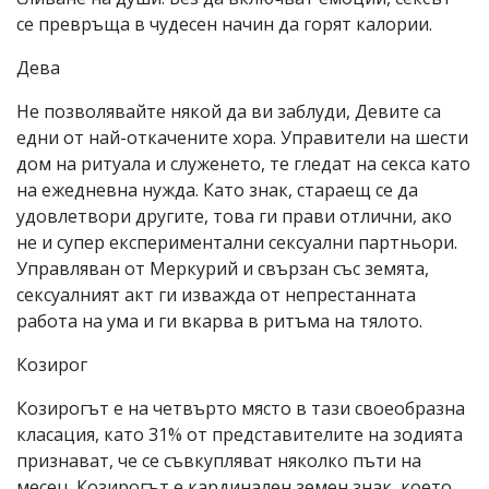
се превръща в чудесен начин да горят калории.
Дева
Не позволявайте някой да ви заблуди, Девите са
едни от най-откачените хора. Управители на шести
дом на ритуала и служенето, те гледат на секса като
на ежедневна нужда. Като знак, стараещ се да
удовлетвори другите, това ги прави отлични, ако
не и супер експериментални сексуални партньори.
Управляван от Меркурий и свързан със земята,
сексуалният акт ги изважда от непрестанната
работа на ума и ги вкарва в ритъма на тялото.
Козирог
Козирогът е на четвърто място в тази своеобразна
класация, като 31% от представителите на зодията
признават, че се съвкупляват няколко пъти на
месец. Козирогът е кардинален земен знак, което