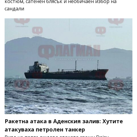
костюм, сатенен блясък и необичаен избор на
сандали
Ракетна атака в Аденския залив: Хутите
атакуваха петролен танкер