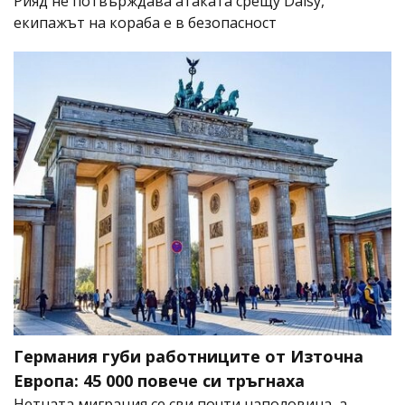
Рияд не потвърждава атаката срещу Daisy,
екипажът на кораба е в безопасност
Германия губи работниците от Източна
Европа: 45 000 повече си тръгнаха
Нетната миграция се сви почти наполовина, а