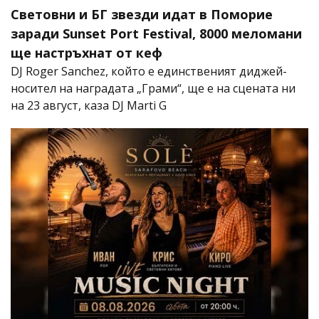
Световни и БГ звезди идат в Поморие
заради Sunset Port Festival, 8000 меломани
ще настръхнат от кеф
DJ Roger Sanchez, който е единственият диджей-
носител на наградата „Грами“, ще е на сцената ни
на 23 август, каза DJ Marti G