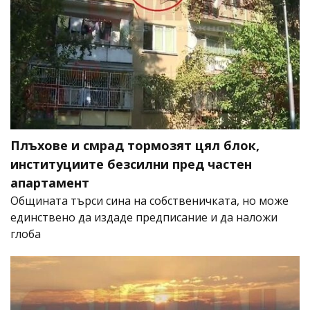
Плъхове и смрад тормозят цял блок,
институциите безсилни пред частен
апартамент
Общината търси сина на собственичката, но може
единствено да издаде предписание и да наложи
глоба