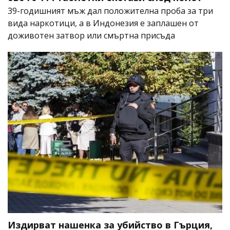
39-годишният мъж дал положителна проба за три
вида наркотици, а в Индонезия е заплашен от
доживотен затвор или смъртна присъда
Издирват нашенка за убийство в Гърция,