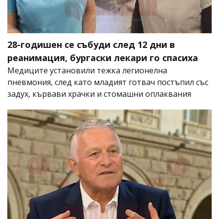
28-годишен се събуди след 12 дни в
реанимация, бургаски лекари го спасиха
Медиците установили тежка легионелна
пневмония, след като младият готвач постъпил със
задух, кървави храчки и стомашни оплаквания