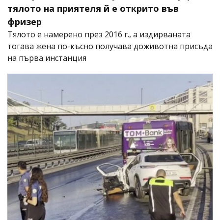
тялото на приятеля й е открито във
фризер
Тялото е намерено през 2016 г., а издирваната
тогава жена по-късно получава доживотна присъда
на първа инстанция