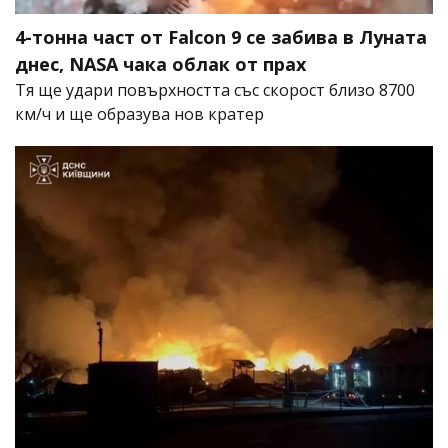
4-тонна част от Falcon 9 се забива в Луната
днес, NASA чака облак от прах
Тя ще удари повърхността със скорост близо 8700
км/ч и ще образува нов кратер