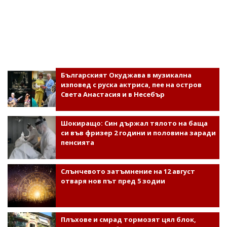
Българският Окуджава в музикална
изповед с руска актриса, пее на остров
Света Анастасия и в Несебър
Шокиращо: Син държал тялото на баща
си във фризер 2 години и половина заради
пенсията
Слънчевото затъмнение на 12 август
отваря нов път пред 5 зодии
Плъхове и смрад тормозят цял блок,