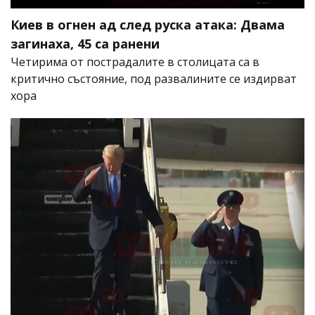
Киев в огнен ад след руска атака: Двама
загинаха, 45 са ранени
Четирима от пострадалите в столицата са в
критично състояние, под развалините се издирват
хора