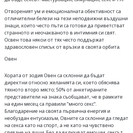
Отвореният ум и емоционалната обективност са
отличителни белези на тези неподвижни въздушни
знаци, които често пъти са готови да приветстват
странното и неочакваното в интимния си свят.
Освен това някои от тях често поддържат
здравословен списък от връзки в своята орбита.
Овен
Хората от зодия Овен са склонни да бъдат
директни относно желанията си, което обяснява
тяхното второ място; 50% от анкетираните
представители на знака съобщават, че в рамките
на един месец са правили "много секс".
Благодарение на своята първична енергия и
необуздан ентусиазъм, Овните са склонни да гледат
на секса като на спорт, а не като на чувствено
сливане на души. Без да включват емоции, сексът