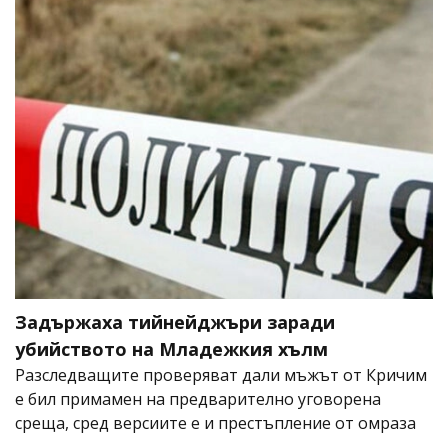
Задържаха тийнейджъри заради
убийството на Младежкия хълм
Разследващите проверяват дали мъжът от Кричим
е бил примамен на предварително уговорена
среща, сред версиите е и престъпление от омраза