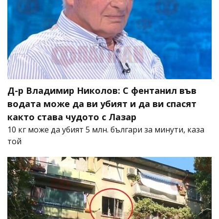
Д-р Владимир Николов: С фентанил във
водата може да ви убият и да ви спасят
както става чудото с Лазар
10 кг може да убият 5 млн. българи за минути, каза
той