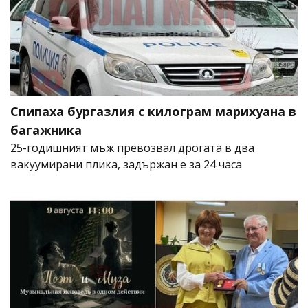
Спипаха бургазлия с килограм марихуана в
багажника
25-годишният мъж превозвал дрогата в два
вакуумирани плика, задържан е за 24 часа