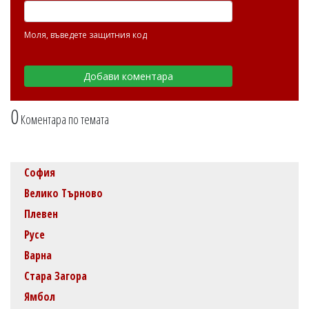
Моля, въведете защитния код
0
Коментара по темата
София
Велико Търново
Плевен
Русе
Варна
Стара Загора
Ямбол