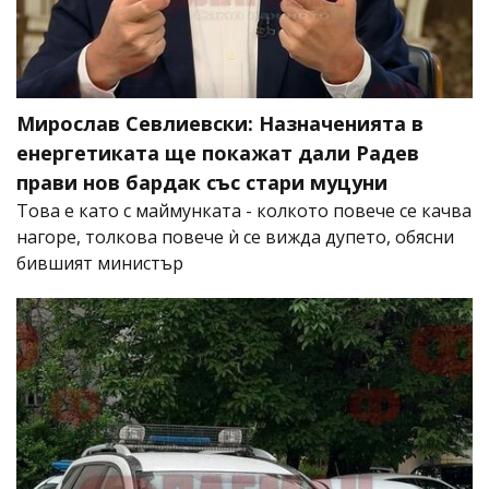
Мирослав Севлиевски: Назначенията в
енергетиката ще покажат дали Радев
прави нов бардак със стари муцуни
Това е като с маймунката - колкото повече се качва
нагоре, толкова повече ѝ се вижда дупето, обясни
бившият министър