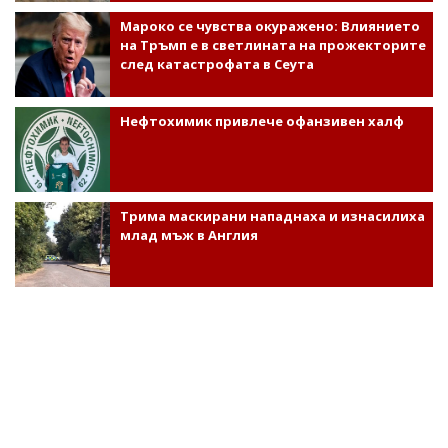
Мароко се чувства окуражено: Влиянието
на Тръмп е в светлината на прожекторите
след катастрофата в Сеута
Нефтохимик привлече офанзивен халф
Трима маскирани нападнаха и изнасилиха
млад мъж в Англия