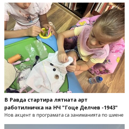
В Равда стартира лятната арт
работилничка на НЧ "Гоце Делчев -1943"
Нов акцент в програмата са заниманията по шиене