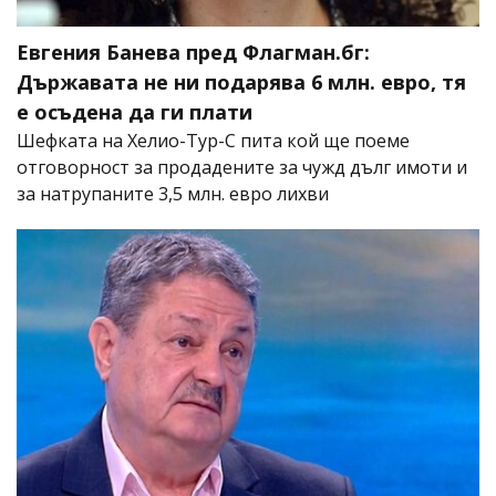
Евгения Банева пред Флагман.бг:
Държавата не ни подарява 6 млн. евро, тя
е осъдена да ги плати
Шефката на Хелио-Тур-С пита кой ще поеме
отговорност за продадените за чужд дълг имоти и
за натрупаните 3,5 млн. евро лихви