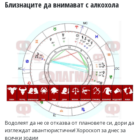
УКРАЙНА
Близнаците да внимават с алкохола
СПОРТ
РАЗСЛЕДВАНЕ
БИЗНЕС
ЮГ
Управители:
Веселин
Василев,
email:
v.vasilev@flagman.bg
Катя
Касабова,
еmail:
k.kassabova@flagman.bg
Главен
редактор:
Иван
Водолеят да не се отказва от плановете си, дори да
Колев,
изглеждат авантюристични! Хороскоп за днес за
email:
office@flagman.bg
всички зодии