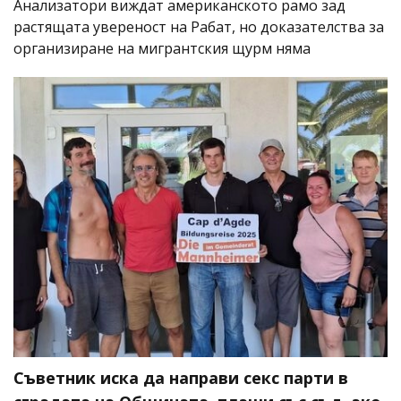
Анализатори виждат американското рамо зад
растящата увереност на Рабат, но доказателства за
организиране на мигрантския щурм няма
Съветник иска да направи секс парти в