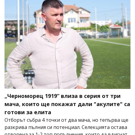
„Черноморец 1919“ влиза в серия от три
мача, които ще покажат дали "акулите" са
готови за елита
Отборът събра 4 точки от два мача, но тепърва ще
разкрива пълния си потенциал. Селекцията остава
отворена за 1-2 топ попълнения, които да вдигнат