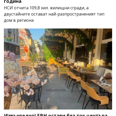
година
НСИ отчита 109,8 хил. жилищни сгради, а
двустайните остават най-разпространеният тип
дом в региона
Извънредно! ЕВН остави без ток центъра