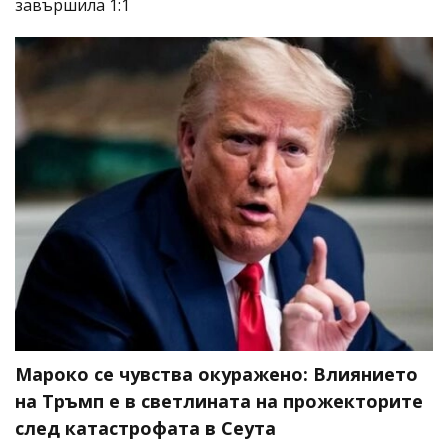
завършила 1:1
Мароко се чувства окуражено: Влиянието
на Тръмп е в светлината на прожекторите
след катастрофата в Сеута