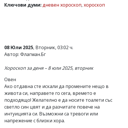
Ключови думи:
дневен хороскоп
,
хороскоп
Коментарите
под
статиите
се
въвеждат
от
читателите
и
08 Юли 2025
, Вторник, 03:02 ч.
редакцията
не
Автор: Флагман.Бг
носи
отговорност
Хороскоп за деня – 8 юли 2025, вторник
за
тях!
Ако
Овен
откриете
Ако отдавна сте искали да промените нещо в
обиден
живота си, направете го сега, времето е
за
вас
подходящо! Желателно е да носите тоалети със
коментар,
светло син цвят и да разчитате повече на
моля
интуицията си. Възможни са тревоги или
сигнализирайте
ни!
напрежение с близки хора.