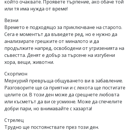
който очаквате. Проявете търпение, ако обаче той
или тя има нужда от време!
Везни
Времето е подходящо за приключване на старото.
Сега е моментът да въведете ред, но е нужно да
анализирате грешките от миналото и да
продължите напред, освободени от угризенията на
съвестта. Денят е добър за търсене на изгубени
хора, вещи, животни.
Скорпион
Меркурий превръща общуването ви в забавление.
Разговорите ще са приятни и с лекота ще постигате
целите си. В този ден може да срещнете любовта
или късметът да ви се усмихне. Може да спечелите
добри пари, но внимавайте с хазарта!
Стрелец
Трудно ще постоянствате през този ден.