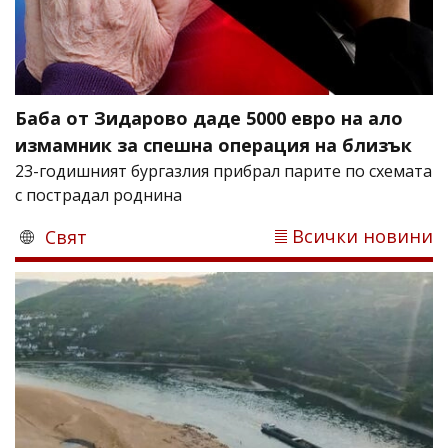
Баба от Зидарово даде 5000 евро на ало
измамник за спешна операция на близък
23-годишният бургазлия прибрал парите по схемата
с пострадал роднина
Всички новини
Свят