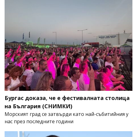
Бургас доказа, че е фестивалната столица
на България (СНИМКИ)
Морският град се затвърди като най-събитийния у
нас през последните години