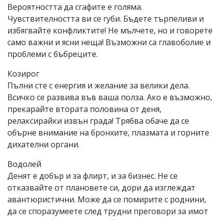
Вероятността да сгафите е голяма.
Чувствителността ви се губи. Бъдете търпеливи и
избягвайте конфликтите! Не мълчете, но и говорете
само важни и ясни неща! Възможни са главоболие и
проблеми с бъбреците.
Козирог
Пълни сте с енергия и желание за велики дела.
Всичко се развива във ваша полза. Ако е възможно,
прекарайте втората половина от деня,
релаксирайки извън града! Трябва обаче да се
обърне внимание на бронхите, плазмата и горните
дихателни органи.
Водолей
Денят е добър и за флирт, и за бизнес. Не се
отказвайте от плановете си, дори да изглеждат
авантюристични. Може да се помирите с роднини,
да се споразумеете след трудни преговори за имот