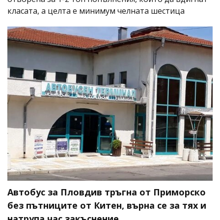
класата, а целта е минимум челната шестица
Автобус за Пловдив тръгна от Приморско
без пътниците от Китен, върна се за тях и
натрупа час закъснение