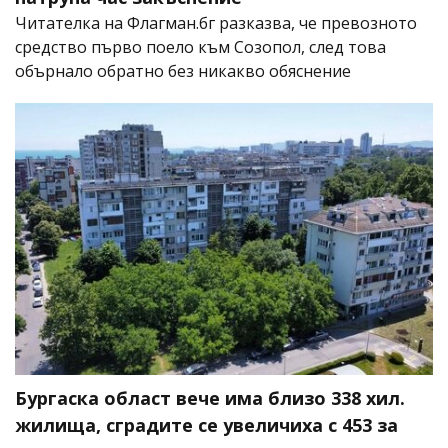
Читателка на Флагман.бг разказва, че превозното
средство първо поело към Созопол, след това
обърнало обратно без никакво обяснение
Бургаска област вече има близо 338 хил.
жилища, сградите се увеличиха с 453 за