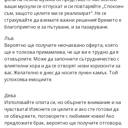
ваши мускули се отпускат и си повтаряйте „Спокоен
съм, защото целите ми се реализират“. Не се
страхувайте да вземате важни решения! Времето е
благоприятно и за пътуване, и за пазаруване.
Лъв
Вероятно ще получите неочаквано оферта, която
ще е толкова примамлива, че ще ви е трудно да я
отхвърлите. Може да започнете сътрудничество с
влиятелни хора и да се отворят нови хоризонти за
вас. Желателно е днес да носите лунен камък. Той
успокоява емоциите.
Дева
Използвайте опита си, но обърнете внимание и на
чувствата! Изяснете си целите и ако сте готови да
се обвържете, поговорете с любимия човек! Ако
предложите брак, вероятно ще получите отговора,