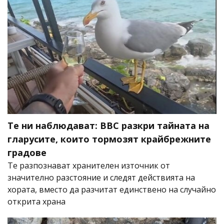
Те ни наблюдават: BBC разкри тайната на
гларусите, които тормозят крайбрежните
градове
Те разпознават хранителен източник от
значително разстояние и следят действията на
хората, вместо да разчитат единствено на случайно
открита храна