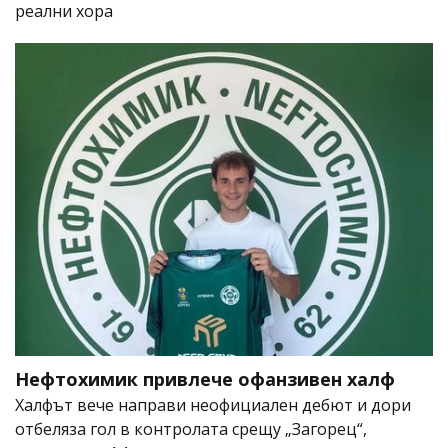
реални хора
Нефтохимик привлече офанзивен халф
Халфът вече направи неофициален дебют и дори
отбеляза гол в контролата срещу „Загорец“,