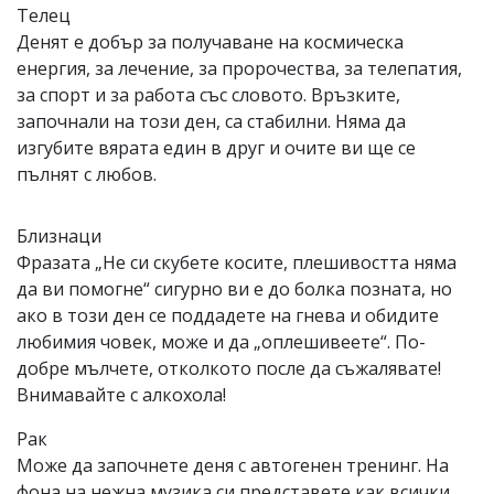
Телец
Денят е добър за получаване на космическа
енергия, за лечение, за пророчества, за телепатия,
за спорт и за работа със словото. Връзките,
започнали на този ден, са стабилни. Няма да
изгубите вярата един в друг и очите ви ще се
пълнят с любов.
Близнаци
Фразата „Не си скубете косите, плешивостта няма
да ви помогне“ сигурно ви е до болка позната, но
ако в този ден се поддадете на гнева и обидите
любимия човек, може и да „оплешивеете“. По-
добре мълчете, отколкото после да съжалявате!
Внимавайте с алкохола!
Рак
Може да започнете деня с автогенен тренинг. На
фона на нежна музика си представете как всички