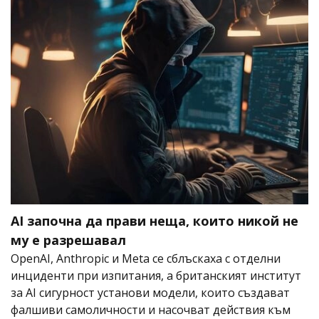
AI започна да прави неща, които никой не
му е разрешавал
OpenAI, Anthropic и Meta се сблъскаха с отделни
инциденти при изпитания, а британският институт
за AI сигурност установи модели, които създават
фалшиви самоличности и насочват действия към