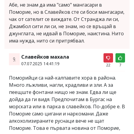
Абе, не знам да има "само" мангасари в
Поморие, но в Славейков сте си боси мангасари,
чак от сателит се виждате. От Странджа ли си,
Джамбол сити ли си, не знам, но се връщай в
джунглата, не идвай в Поморие, наистина. Нито
има нужда, нито си притрябвал.
Славейков махала
9.
07.07.2025 14:41:19
22
7
Поморийци са най-калпавите хора в района.
Много лъжливи, нагли, крадливи и зли. А за
пеещште фонтани нищо не знам. Едва ли ще
дойда да ги видя. Предпочитам в Бургас на
морската или в парка в славейков. По-добре е. В
Поморие само цигани и наркомани. Даже
алкохолизираните руснаци вече не щат
Поморие. Това е първата новина от Поморие,