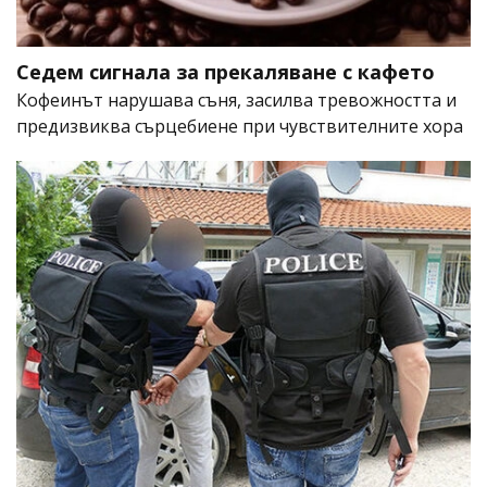
Седем сигнала за прекаляване с кафето
Кофеинът нарушава съня, засилва тревожността и
предизвиква сърцебиене при чувствителните хора