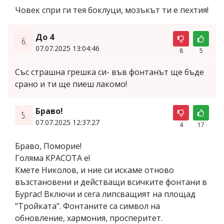
Човек спри ги тея боклуци, мозъкът ти е пехтия!
До 4
6.
07.07.2025 13:04:46
8
5
Със страшна грешка си- във фонтанът ще бъде
срано и ти ще пиеш лакомо!
Браво!
5.
07.07.2025 12:37:27
4
17
Браво, Поморие!
Голяма КРАСОТА е!
Кмете Николов, и ние си искаме отново
възстановени и действащи всичките фонтани в
Бургас! Включи и сега липсващият на площад
"Тройката". Фонтаните са символ на
обновление, хармония, просперитет.