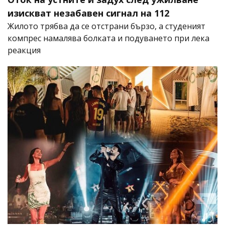
изискват незабавен сигнал на 112
Жилото трябва да се отстрани бързо, а студеният
компрес намалява болката и подуването при лека
реакция