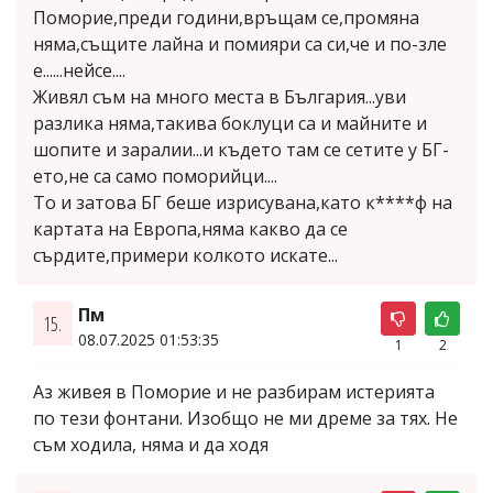
Поморие,преди години,връщам се,промяна
няма,същите лайна и помияри са си,че и по-зле
е......нейсе....
Живял съм на много места в България...уви
разлика няма,такива боклуци са и майните и
шопите и заралии...и където там се сетите у БГ-
ето,не са само поморийци....
То и затова БГ беше изрисувана,като к****ф на
картата на Европа,няма какво да се
сърдите,примери колкото искате...
Пм
15.
08.07.2025 01:53:35
1
2
Аз живея в Поморие и не разбирам истерията
по тези фонтани. Изобщо не ми дреме за тях. Не
съм ходила, няма и да ходя