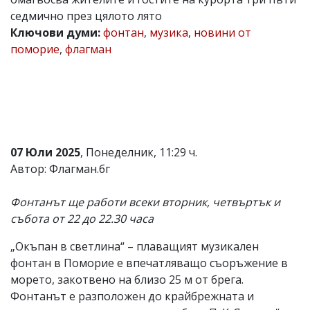
седмично през цялото лято
Коментарите
под
Ключови думи:
фонтан
,
музика
,
новини от
статиите
поморие
,
флагман
се
въвеждат
от
читателите
и
редакцията
не
носи
07 Юли 2025
, Понеделник, 11:29 ч.
отговорност
за
Автор: Флагман.бг
тях!
Ако
Фонтанът ще работи всеки вторник, четвъртък и
откриете
обиден
събота от 22 до 22.30 часа
за
вас
„Окъпан в светлина“ – плаващият музикален
коментар,
фонтан в Поморие е впечатляващо съоръжение в
моля
сигнализирайте
морето, закотвено на близо 25 м от брега.
ни!
Фонтанът е разположен до крайбрежната и