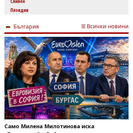
Сливен
Пловдив
Всички новини
България
Само Милена Милотинова иска