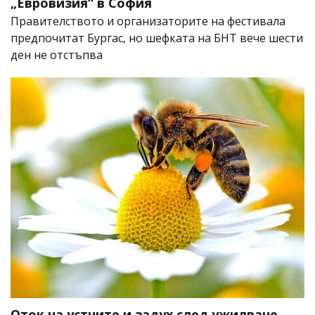
„Евровизия“ в София
Правителството и организаторите на фестивала
предпочитат Бургас, но шефката на БНТ вече шести
ден не отстъпва
Оток на устните и задух след ужилване