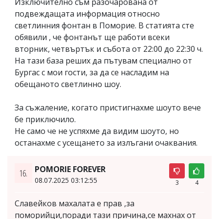
Изключително съм разочарована от
подвеждащата информация относно
светлинния фонтан в Поморие. В статията сте
обявили , че фонтанът ще работи всеки
вторник, четвъртък и събота от 22:00 до 22:30 ч.
На тази база реших да пътувам специално от
Бургас с мои гости, за да се насладим на
обещаното светлинно шоу.
За съжаление, когато пристигнахме шоуто вече
бе приключило.
Не само че не успяхме да видим шоуто, но
останахме с усещането за излъгани очаквания.
POMORIE FOREVER
16.
08.07.2025 03:12:55
3
4
Славейков махалата е прав ,за
поморийци,поради тази причина,се махнах от