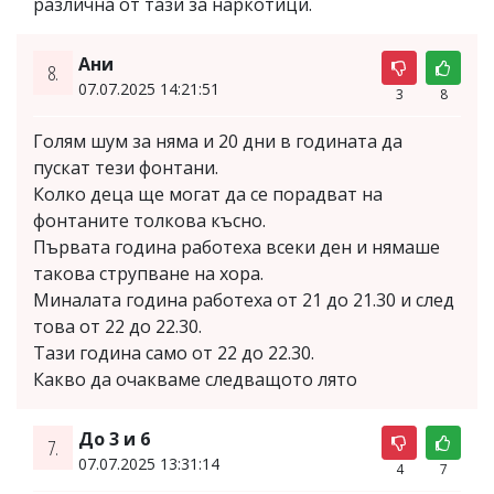
различна от тази за наркотици.
Ани
8.
07.07.2025 14:21:51
3
8
Голям шум за няма и 20 дни в годината да
пускат тези фонтани.
Колко деца ще могат да се порадват на
фонтаните толкова късно.
Първата година работеха всеки ден и нямаше
такова струпване на хора.
Миналата година работеха от 21 до 21.30 и след
това от 22 до 22.30.
Тази година само от 22 до 22.30.
Какво да очакваме следващото лято
До 3 и 6
7.
07.07.2025 13:31:14
4
7