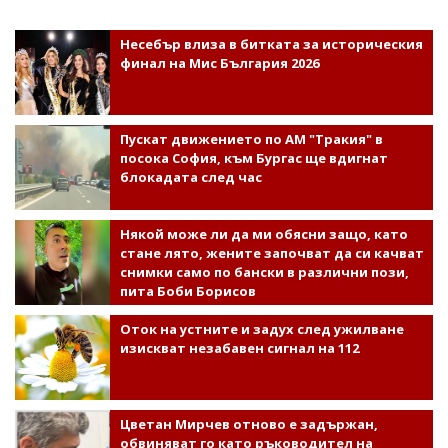
Несебър влиза в битката за историческия
финал на Мис България 2026
Пускат движението по АМ "Тракия" в
посока София, към Бургас ще вдигнат
блокадата след час
Някой може ли да ми обясни защо, като
стане лято, жените започват да си качват
снимки само по бански в различни пози,
пита Боби Борисов
Оток на устните и задух след ужилване
изискват незабавен сигнал на 112
Цветан Мирчев отново е задържан,
обвиняват го като ръководител на