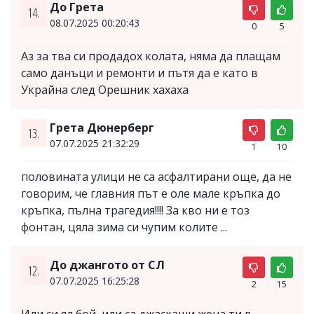
До Грета
14.
08.07.2025 00:20:43
0
5
Аз за тва си продадох колата, няма да плащам
само данъци и ремонти и пътя да е като в
Украйна след Орешник хахаха
Грета Дюнерберг
13.
07.07.2025 21:32:29
1
10
половината улици не са асфалтирани още, да не
говорим, че главния път е оле мале кръпка до
кръпка, пълна трагедия!!!! За кво ни е тоз
фонтан, цяла зима си чупим колите ...
До джангото от СЛ
12.
07.07.2025 16:25:28
2
15
Или си ял бой, или са джаскаши жена ти в