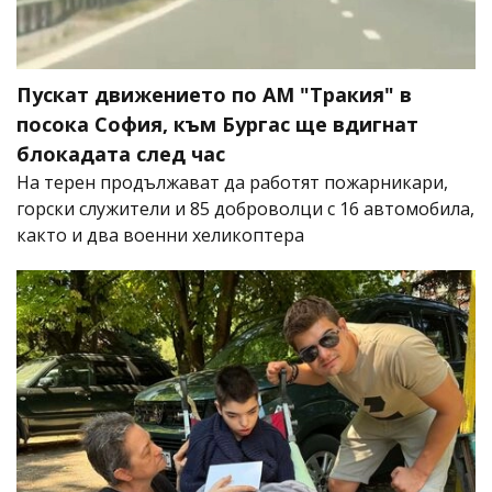
Пускат движението по АМ "Тракия" в
посока София, към Бургас ще вдигнат
блокадата след час
На терен продължават да работят пожарникари,
горски служители и 85 доброволци с 16 автомобила,
както и два военни хеликоптера