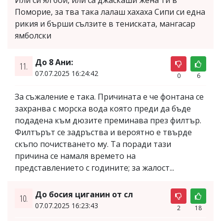
Поморие, за тва така лалаш хахаха Сипи си една
рикия и бърши сълзите в тениската, мангасар
ямболски
До 8 Ани:
11.
07.07.2025 16:24:42
0
6
За съжаление е така. Причината е че фонтана се
захранва с морска вода която преди да бъде
подадена към дюзите преминава през филтър.
Филтърът се задръства и вероятно е твърде
скъпо почистването му. Та поради тази
причина се намаля времето на
представлението с годините; за жалост...
До босия циганин от сл
10.
07.07.2025 16:23:43
2
18