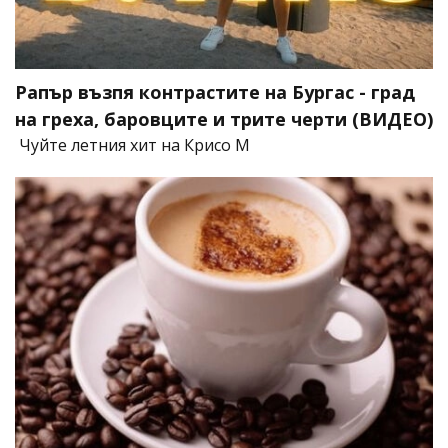
Рапър възпя контрастите на Бургас - град
на греха, баровците и трите черти (ВИДЕО)
Чуйте летния хит на Крисо М