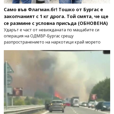
Само във Флагман.бг! Тошко от Бургас е
закопчаният с 1 кг дрога. Той смята, че ще
се размине с условна присъда (ОБНОВЕНА)
Ударът е част от невижданата по мащабите си
операция на ОДМВР-Бургас срещу
разпространението на наркотици край морето