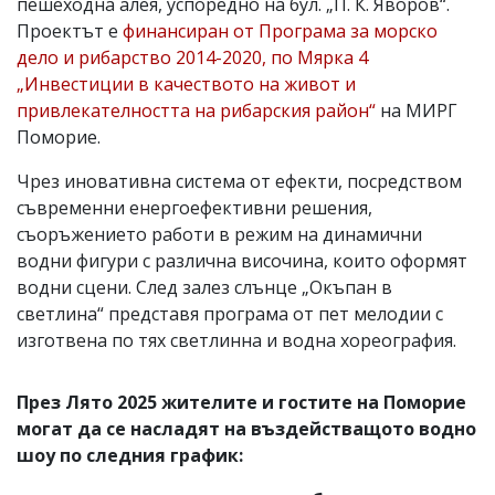
пешеходна алея, успоредно на бул. „П. К. Яворов“.
Проектът е
финансиран от Програма за морско
дело и рибарство 2014-2020, по Мярка 4
„Инвестиции в качеството на живот и
привлекателността на рибарския район“
на МИРГ
Поморие.
Чрез иновативна система от ефекти, посредством
съвременни енергоефективни решения,
съоръжението работи в режим на динамични
водни фигури с различна височина, които оформят
водни сцени. След залез слънце „Окъпан в
светлина“ представя програма от пет мелодии с
изготвена по тях светлинна и водна хореография.
През Лято 2025 жителите и гостите на Поморие
могат да се насладят на въздействащото водно
шоу по следния график: