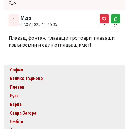
X_X
Мда
1.
07.07.2025 11:46:35
2
23
Плаващ фонтан, плаващи тротоари, плаващи
извънземни и един отплаващ кмет!
София
Велико Търново
Плевен
Русе
Варна
Стара Загора
Ямбол