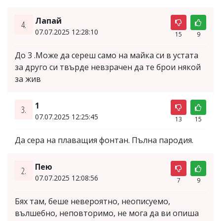
Лапай
4.
07.07.2025 12:28:10
15
9
До 3 .Може да сереш само на майка си в устата
за друго си твърде невзрачен да те брои някой
за жив
1
3.
07.07.2025 12:25:45
13
15
Да сера на плаващия фонтан. Пълна пародия.
Пею
2.
07.07.2025 12:08:56
7
9
Бях там, беше невероятно, неописуемо,
вълшебно, неповторимо, не мога да ви опиша