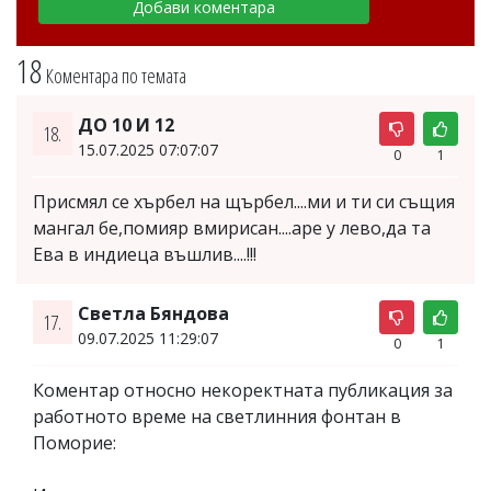
18
Коментара по темата
ДО 10 И 12
18.
15.07.2025 07:07:07
0
1
Присмял се хърбел на щърбел....ми и ти си същия
мангал бе,помияр вмирисан....аре у лево,да та
Ева в индиеца въшлив....!!!
Светла Бяндова
17.
09.07.2025 11:29:07
0
1
Коментар относно некоректната публикация за
работното време на светлинния фонтан в
Поморие: