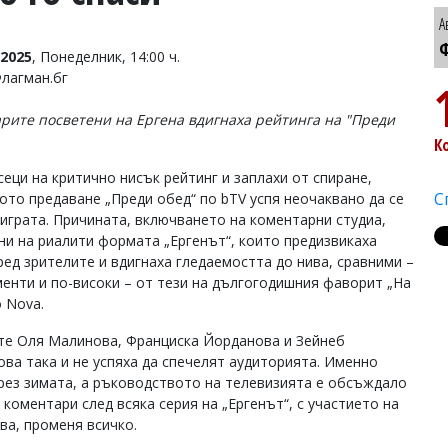
А
Ф
2025
, Понеделник, 14:00 ч.
Флагман.бг
рите посветени на Ергена вдигнаха рейтинга на "Преди
К
сеци на критично нисък рейтинг и заплахи от спиране,
С
ото предаване „Преди обед“ по bTV успя неочаквано да се
 играта. Причината, включването на коментарни студиа,
ни на риалити формата „Ергенът“, които предизвикаха
ред зрителите и вдигнаха гледаемостта до нива, сравними –
менти и по-високи – от тези на дългогодишния фаворит „На
о Nova.
е Оля Малинова, Франциска Йорданова и Зейнеб
ва така и не успяха да спечелят аудиторията. Именно
рез зимата, а ръководството на телевизията е обсъждало
коментари след всяка серия на „Ергенът“, с участието на
ва, променя всичко.