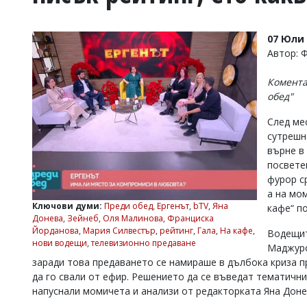
УКРАЙНА
СПОРТ
07 Юли 
РАЗСЛЕДВАНЕ
Автор: 
БИЗНЕС
Комента
ЮГ
обед"
След ме
Управители:
сутрешн
Веселин
Василев,
върне в
email:
посвете
v.vasilev@flagman.bg
фурор с
Катя
а на мо
Касабова,
Ключови думи:
Преди обед
,
Ергенът
,
bTV
,
Яна
кафе“ п
еmail:
k.kassabova@flagman.bg
Донева
,
Зейнеб
,
Оля Малинова
,
Франциска
Йорданова
,
Мария Силвестър
,
рейтинг
,
Гала
,
На кафе
,
Водещит
Главен
нови водещи
,
телевизионно предаване
Маджуро
редактор:
Иван
заради това предаването се намираше в дълбока криза п
Колев,
да го свали от ефир. Решението да се въведат тематични 
email:
напуснали момичета и анализи от редакторката Яна Доне
office@flagman.bg