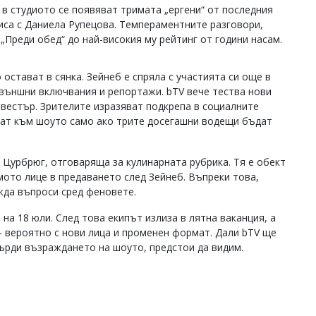
 в студиото се появяват тримата „ергени“ от последния
иса с Даниела Рупецова. Темпераментните разговори,
Преди обед“ до най-високия му рейтинг от години насам.
остават в сянка. Зейнеб е спряла с участията си още в
 външни включвания и репортажи. bTV вече тества нови
вестър. Зрителите изразяват подкрепа в социалните
рнат към шоуто само ако трите досегашни водещи бъдат
и Цурбрюг, отговаряща за кулинарната рубрика. Тя е обект
мото лице в предаването след Зейнеб. Въпреки това,
жда въпроси сред феновете.
на 18 юли. След това екипът излиза в лятна ваканция, а
 вероятно с нови лица и променен формат. Дали bTV ще
твърди възраждането на шоуто, предстои да видим.