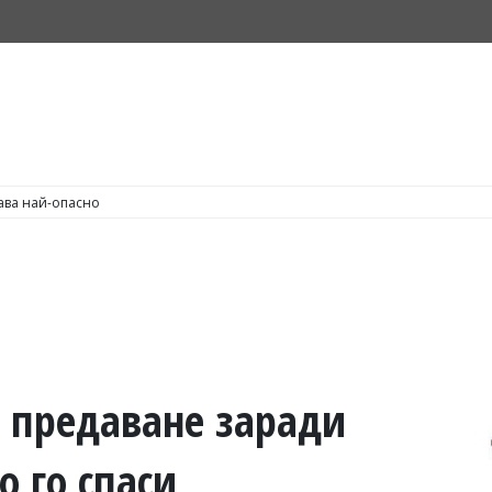
С по пушене на цигари
а предаване заради
о го спаси