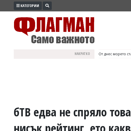
КАТЕГОРИИ
ПРОМО
ЗОНА
ИЗБОРИ
2026
ПРАКТИЧНО
НАКРАТКО
България е №1 в Е
КУЛТУРА
ЗДРАВЕ
ПОЛИТИКА
ОБЩИНИ
ОБЩЕСТВО
ЛАЙФСТАЙЛ
бТВ едва не спряло тов
ВОЙНАТА
нисък рейтинг, ето какв
В