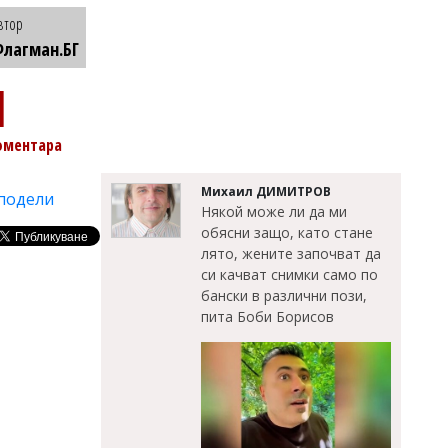
втор
лагман.БГ
1
оментара
Михаил ДИМИТРОВ
подели
Някой може ли да ми
обясни защо, като стане
лято, жените започват да
си качват снимки само по
бански в различни пози,
пита Боби Борисов