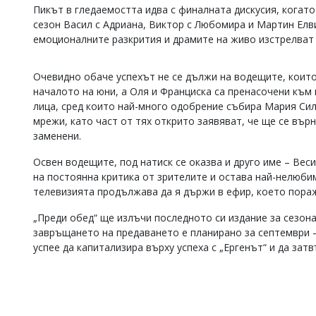
Пикът в гледаемостта идва с финалната дискусия, когато
Коментарите
сезон Васил с Адриана, Виктор с Любомира и Мартин Елв
под
емоционалните разкрития и драмите на живо изстрелват „
статиите
се
въвеждат
Очевидно обаче успехът не се дължи на водещите, които 
от
началото на юни, а Оля и Франциска са пренасочени към
читателите
и
лица, сред които най-много одобрение събира Мария Сил
редакцията
мрежи, като част от тях открито заявяват, че ще се въ
не
заменени.
носи
отговорност
Освен водещите, под натиск се оказва и друго име – Вес
за
на постоянна критика от зрителите и остава най-нелюби
тях!
телевизията продължава да я държи в ефир, което пора
Ако
откриете
„Преди обед“ ще излъчи последното си издание за сезона 
обиден
за
завръщането на предаването е планирано за септември –
вас
успее да капитализира върху успеха с „Ергенът“ и да за
коментар,
моля
сигнализирайте
ни!