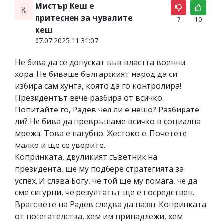
Мистър Кеш е
8.
притеснен за чувалите
7
10
кеш
07.07.2025 11:31:07
Не бива да се допускат във властта военни
хора. Не биваше българският народ да си
избира сам хунта, която да го контролира!
Президентът вече разбира от всичко.
Попитайте го, Радев чел ли е нещо? Разбирате
ли? Не бива да превръщаме всичко в социална
мрежа. Това е пагубно. Жестоко е. Почетете
малко и ще се уверите.
Копринката, двуликият съветник на
президента, ще му подбере стратегията за
успех. И слава Богу, че той ще му помага, че да
сме сигурни, че резултатът ще е посредствен.
Враговете на Радев следва да пазят Копринката
от посегателства, хем им принадлежи, хем