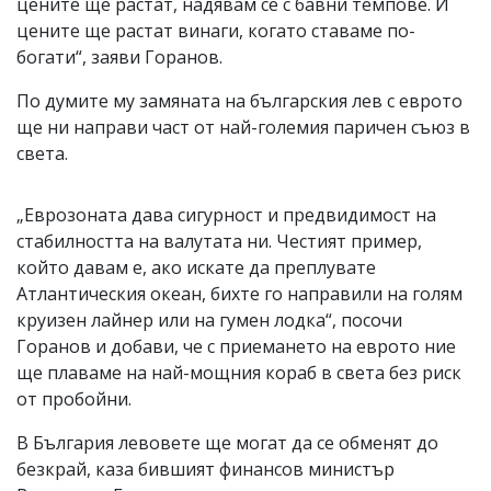
цените ще растат, надявам се с бавни темпове. И
цените ще растат винаги, когато ставаме по-
богати“, заяви Горанов.
По думите му замяната на българския лев с еврото
ще ни направи част от най-големия паричен съюз в
света.
„Еврозоната дава сигурност и предвидимост на
стабилността на валутата ни. Честият пример,
който давам е, ако искате да преплувате
Атлантическия океан, бихте го направили на голям
круизен лайнер или на гумен лодка“, посочи
Горанов и добави, че с приемането на еврото ние
ще плаваме на най-мощния кораб в света без риск
от пробойни.
В България левовете ще могат да се обменят до
безкрай, каза бившият финансов министър