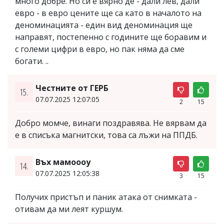
много добре. Но си е вярно де - дали лев, дали
евро - в евро цените ще са като в началото на
деноминацията - един вид деноминация ще
направят, постепенно с годините ще боравим и
с големи цифри в евро, но пак няма да сме
богати. ..
Честните от ГЕРБ
15.
07.07.2025 12:07:05
2
15
Добро момче, винаги поздравява. Не вярвам да
е в списъка магнитски, това са лъжи на ППДБ.
Въх мамоооу
14.
07.07.2025 12:05:38
3
15
Получих пристъп и паник атака от снимката -
отивам да ми леят куршум.