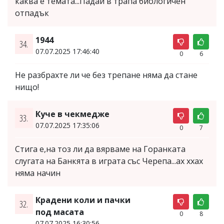
каква е темата...Падай в трапа биологичен
отпадък
1944
34.
07.07.2025 17:46:40
0
6
He разбрахте ли че без трепане няма да стане
нищо!
Куче в чекмедже
33.
07.07.2025 17:35:06
0
7
Стига е,на тоз ли да вярваме на Горанката
слугата на Банкята в играта със Черепа...ах ххах
няма начин
Крадени коли и пачки
32.
под масата
0
8
07.07.2025 16:30:56