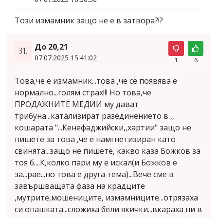
Този измамник защо не е в затвора?!?
До 20,21
31.
07.07.2025 15:41:02
1
6
Това,че е измамник...това ,че се появява е
нормално...голям страх!!! Но това,че
ПРОДАЖНИТЕ МЕДИИ му дават
трибуна...катализират разединението в ,,
кошарата "...Кенефаджийски,,хартии" защо не
пишете за това ,че е намгнетизиран като
свинята...защо не пишете, какво каза Божков за
тоя б....К,колко пари му е искал(и Божков е
за...рае...но това е друга тема)...Вече сме в
завършващата фаза на крадците
,мутрите,мошениците, измамниците...отрязаха
си опашката...сложиха бели якички...вкараха ни в