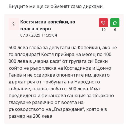
Внуците ми ще си обменят само дирхами.
Костя иска копейки,но
9.
влага в евро
10
6
07.07.2025 11:35:04
500 лева глоба за депутати на Копейкин, ако не
го аплодират! Костя прибира на месец по 100
000 лева в „черна каса“ от групата си! Всеки
който не ръкопляска на Костадинов и Цончо
Ганев и не освирква опонентите им, докато
държат реч от трибуната на Народното
събрание, плаща глоба от 500 лева. Има
предвидена и финансова санкция за сбъркано
гласуване различно от волята на
ръководството на „Възраждане“, която е в
размер на 200 лева