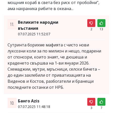
мощния кораб в света без риск от пробойни",
ама нахраниха рибите в океана...
Великите народни
11.
въстания
2
13
07.07.2025 11:52:07
Сутринта борихме мафията с чисто нови
луксозни коли за по милион и нещо, подарени
от спонсори, които знаят, че дюшеша и
краденето свършва на 1-ви януари 2026.
Схемаджии, мутри, мръсници, селски бичета –
до един захлебили от приватизацията на
Виденов и Костов, разбогатели и бранещи
последните останки от НРБ.
Банго Azis
10.
07.07.2025 11:48:18
3
7