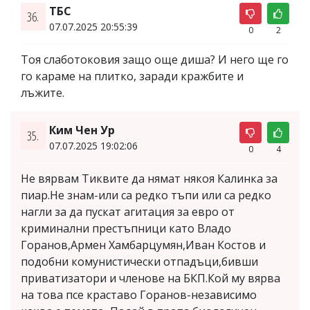
ТБС
36.
07.07.2025 20:55:39
0
2
Тоя слаботоковия защо още диша? И него ще го
го караме на плитко, заради кражбите и
лъжите.
Ким Чен Ур
35.
07.07.2025 19:02:06
0
4
Не вярвам Тиквите да нямат някоя Калинка за
пиар.Не знам-или са редко тъпи или са редко
нагли за да пускат агитация за евро от
криминални престъпници като Владо
Горанов,Армен Хамбарцумян,Иван Костов и
подобни комунистически отпадъци,бивши
приватизатори и членове на БКП.Кой му вярва
на това псе краставо Горанов-независимо