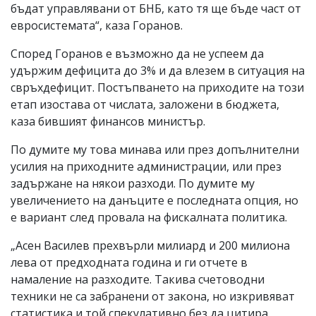
бъдат управлявани от БНБ, като тя ще бъде част от
евросистемата“, каза Горанов.
Според Горанов е възможно да не успеем да
удържим дефицита до 3% и да влезем в ситуация на
свръхдефицит. Постъпването на приходите на този
етап изостава от числата, заложени в бюджета,
каза бившият финансов министър.
По думите му това минава или през допълнителни
усилия на приходните администрации, или през
задържане на някои разходи. По думите му
увеличението на данъците е последната опция, но
е вариант след провала на фискалната политика.
„Асен Василев прехвърли милиард и 200 милиона
лева от предходната година и ги отчете в
намаление на разходите. Такива счетоводни
техники не са забранени от закона, но изкривяват
статистика и той спекулативно без да цитира