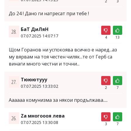
2
3
До 24 ! Дано ги натресат при тебе !
БаТ ДиЛяН
28.
07.07.2025 14:07:17
4
13
Щом Горанов ни успокоява всичко е наред...аз
му вярвам на тоя честен чиляк...те от Герб са
винаги много честни и точни...
Tююютууу
27.
07.07.2025 13:33:02
2
7
Аааааа комунизма за някои продължава.....
Za многоооя лева
26.
07.07.2025 13:30:08
3
7