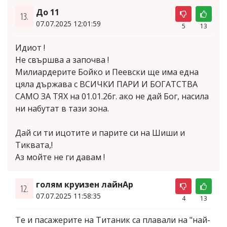
До 11
13.
07.07.2025 12:01:59
5
13
Идиот !
Не свършва а започва !
Милиардерите Бойко и Пеевски ще има една
цяла държава с ВСИЧКИ ПАРИ И БОГАТСТВА
САМО ЗА ТЯХ на 01.01.26г. ако не дай Бог, насила
ни набутат в тази зона.
Дай си ти ицотите и парите си на Шиши и
Тиквата,!
Аз мойте не ги давам !
голям круизен лайнAр
12.
07.07.2025 11:58:35
4
13
Те и пасажерите на Титаник са плавали на "най-