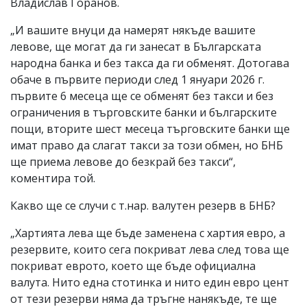
Владислав Горанов.
„И вашите внуци да намерят някъде вашите
левове, ще могат да ги занесат в Българската
народна банка и без такса да ги обменят. Дотогава
обаче в първите периоди след 1 януари 2026 г.
първите 6 месеца ще се обменят без такси и без
ограничения в търговските банки и българските
пощи, вторите шест месеца търговските банки ще
имат право да слагат такси за този обмен, но БНБ
ще приема левове до безкрай без такси“,
коментира той.
Какво ще се случи с т.нар. валутен резерв в БНБ?
„Хартията лева ще бъде заменена с хартия евро, а
резервите, които сега покриват лева след това ще
покриват еврото, което ще бъде официална
валута. Нито една стотинка и нито един евро цент
от тези резерви няма да тръгне нанякъде, те ще