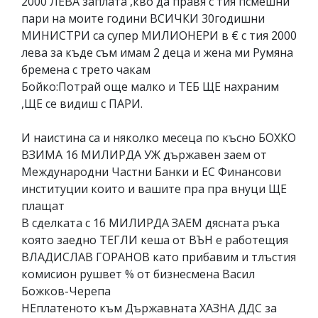
2000 ЛЕВА заплата ,кво да правя с тия псмешни
пари на моите години ВСИЧКИ 30годишни
МИНИСТРИ са супер МИЛИОНЕРИ в € с тия 2000
лева за къде съм имам 2 деца и жена ми Румяна
бремена с трето чакам
Бойко:Потрай още малко и ТЕБ ЩЕ нахраним
,ЩЕ се видиш с ПАРИ.
И наистина са и няколко месеца по късно БОХКО
ВЗИМА 16 МИЛИРДА УЖ държавен заем от
Международни Частни Банки и ЕС Финансови
институции които и вашите пра пра внуци ЩЕ
плащат
В сделката с 16 МИЛИРДА ЗАЕМ дясната ръка
която заедно ТЕГЛИ кеша от ВЪН е работещия
ВЛАДИСЛАВ ГОРАНОВ като прибавим и тлъстия
комисион рушвет % от бизнесмена Васил
Божков-Черепа
НЕплатеното към Държавната ХАЗНА ДДС за