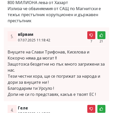
800 МИЛИОНА лева от Хазарт
Излиза че обвиняемия от САЩ по Магнитски е
тежък престъпник корупционен и държавен
престъпник
вЕрвам
5.
07.07.2025 11:18:42
7
21
Внуците на Слави Трифонав, Киселова и
Кокорчо няма да могат !!
Защотоэса бездетни но пък много загрижени за
нас.
Тези честни хора, ще се погрижат за народа и
дори за внуците ни !
Благодарим ти Урсуло !
Допи не си го представях, какъв е твоят ЕС !
Геле
4.