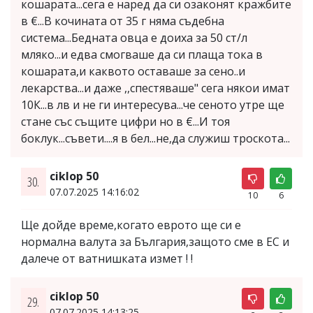
кошарата...сега е наред да си озаконят кражбите
в €...В кочината от 35 г няма съдебна
система...Бедната овца е доиха за 50 ст/л
мляко...и едва смогваше да си плаща тока в
кошарата,и каквото оставаше за сено..и
лекарства...и даже ,,спестяваше" сега някои имат
10К...в лв и не ги интересува...че сеното утре ще
стане със същите цифри но в €...И тоя
боклук...съвети....я в бел...не,да служиш троскота...
ciklop 50
30.
07.07.2025 14:16:02
10
6
Ще дойде време,когато еврото ще си е
нормална валута за България,защото сме в ЕС и
далече от ватнишката измет ! !
ciklop 50
29.
07.07.2025 14:13:25