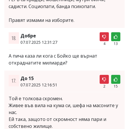
садисти. Социопати, банда психопати.
Правят измами на изборите.
Добре
18.
07.07.2025 12:31:27
4
13
А пича каза ли кога с Бойко ще върнат
откраднатите милиарди?
До 15
17.
07.07.2025 12:16:51
2
15
Той е толкова скромен.
Живее във вила на кума си, шефа на масоните у
нас.
Ей така, защото от скромност няма пари и
собствено жилище.