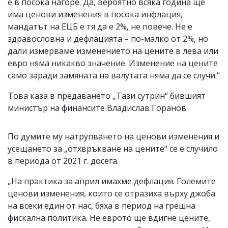
е в посока нагоре. Да, вероятно всяка година ще
има ценови изменения в посока инфлация,
мандатът на ЕЦБ е тя да е 2%, не повече. Не е
здравословна и дефлацията – по-малко от 2%, но
дали измерваме изменението на цените в лева или
евро няма никакво значение. Изменение на цените
само заради замяната на валутата няма да се случи.“
Това каза в предаването „Тази сутрин“ бившият
министър на финансите Владислав Горанов.
По думите му натрупването на ценови изменения и
усещането за „отхвръкване на цените“ се е случило
в периода от 2021 г. досега.
„На практика за април имахме дефлация. Големите
ценови изменения, които се отразиха върху джоба
на всеки един от нас, бяха в период на грешна
фискална политика. Не еврото ще вдигне цените,