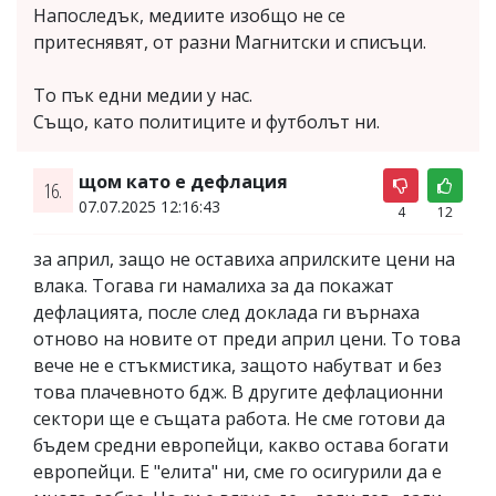
Напоследък, медиите изобщо не се
притеснявят, от разни Магнитски и списъци.
То пък едни медии у нас.
Също, като политиците и футболът ни.
щом като е дефлация
16.
07.07.2025 12:16:43
4
12
за април, защо не оставиха априлските цени на
влака. Тогава ги намалиха за да покажат
дефлацията, после след доклада ги върнаха
отново на новите от преди април цени. То това
вече не е стъкмистика, защото набутват и без
това плачевното бдж. В другите дефлационни
сектори ще е същата работа. Не сме готови да
бъдем средни европейци, какво остава богати
европейци. Е "елита" ни, сме го осигурили да е