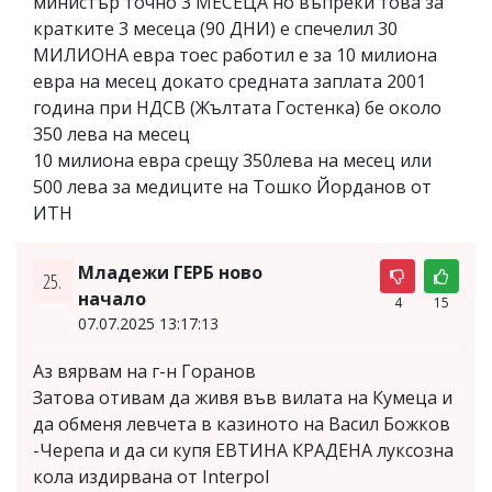
министър точно 3 МЕСЕЦА но въпреки това за
кратките 3 месеца (90 ДНИ) е спечелил 30
МИЛИОНА евра тоес работил е за 10 милиона
евра на месец докато средната заплата 2001
година при НДСВ (Жълтата Гостенка) бе около
350 лева на месец
10 милиона евра срещу 350лева на месец или
500 лева за медиците на Тошко Йорданов от
ИТН
Младежи ГЕРБ ново
25.
начало
4
15
07.07.2025 13:17:13
Аз вярвам на г-н Горанов
Затова отивам да живя във вилата на Кумеца и
да обменя левчета в казиното на Васил Божков
-Черепа и да си купя ЕВТИНА КРАДЕНА луксозна
кола издирвана от Interpol