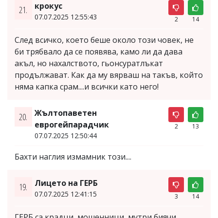
крокус
21.
07.07.2025 12:55:43
2
14
След всичко, което беше около този човек, не
би трябвало да се появява, камо ли да дава
акъл, но нахалството, гьонсуратлъкат
продължават. Как да му вярваш на такъв, който
няма капка срам....и всички като него!
Жълтопаветен
20.
еврогейпарадчик
2
13
07.07.2025 12:50:44
Бахти наглия измамник този....
Лицето на ГЕРБ
19.
07.07.2025 12:41:15
3
14
ГЕРБ са крадци, мошенници, мутри биячи,