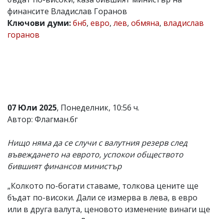
финансите Владислав Горанов
Коментарите
под
Ключови думи:
бнб
,
евро
,
лев
,
обмяна
,
владислав
статиите
горанов
се
въвеждат
от
читателите
и
редакцията
не
носи
07 Юли 2025
, Понеделник, 10:56 ч.
отговорност
за
Автор: Флагман.бг
тях!
Ако
Нищо няма да се случи с валутния резерв след
откриете
обиден
въвеждането на еврото, успокои обществото
за
бившият финансов министър
вас
коментар,
„Колкото по-богати ставаме, толкова цените ще
моля
сигнализирайте
бъдат по-високи. Дали се измерва в лева, в евро
ни!
или в друга валута, ценовото изменение винаги ще