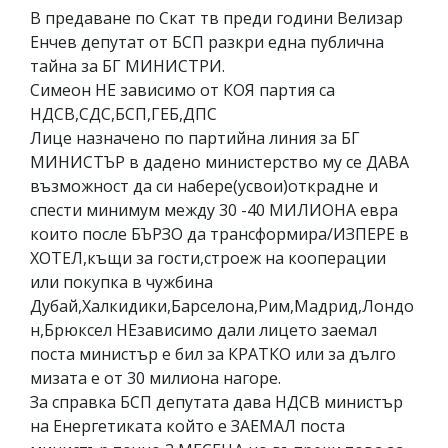
В предаване по Скат тв преди години Велизар
Енчев депутат от БСП разкри една публична
тайна за БГ МИНИСТРИ.
Симеон НЕ зависимо от КОЯ партия са
НДСВ,СДС,БСП,ГЕБ,ДПС
Лице назначено по партийна линия за БГ
МИНИСТЪР в дадено министерство му се ДАВА
възможност да си набере(усвои)открадне и
спести минимум между 30 -40 МИЛИОНА евра
които после БЪРЗО да трансформира/ИЗПЕРЕ в
ХОТЕЛ,къщи за гости,строеж на кооперации
или покупка в чужбина
Дубай,Халкидики,Барселона,Рим,Мадрид,Лондо
н,Брюксел НЕзависимо дали лицето заемал
поста министър е бил за КРАТКО или за дълго
мизата е от 30 милиона нагоре.
За справка БСП депутата дава НДСВ министър
на Енергетиката който е ЗАЕМАЛ поста