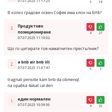
07.07.2025 11:17:23
5
19
В колко градове освен София има клон на БНБ?
Продуктово
3.
позициониране
4
27
07.07.2025 11:10:02
Що го цитирате тоя намагнитен престъпник?
a bnb air bnb iili
2.
07.07.2025 11:07:47
5
3
tragnali pensiite kam bnb da obmenqt
na opa6ka 4akat cal den
един нормален
1.
07.07.2025 10:59:50
4
32