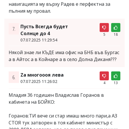
навигацията му върху Радев е перфектна за
пълния му провал.
Пусть Всегда будет
7.
Солнце до 4
5
18
07.07.2025 11:29:54
Някой знае ли КЪДЕ има офис на БНБ във Бургас
а в Айтос а в Койнаре а в село Долна Диканя???
Za многоооя лева
6.
07.07.2025 11:26:02
4
13
Младия 36 годишен Владислав Горанов в
кабинета на БОЙКО:
Горанов:ТИ вече си стар имаш много пари,а АЗ
СТОЯ тук затворен в тоя кабинет министър с