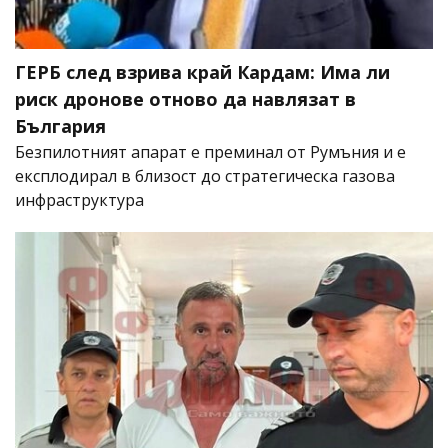
ГЕРБ след взрива край Кардам: Има ли
риск дронове отново да навлязат в
България
Безпилотният апарат е преминал от Румъния и е
експлодирал в близост до стратегическа газова
инфраструктура