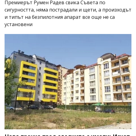
Премиерът Румен Радев свика Съвета по
сигурността, няма пострадали и щети, а произходът
и типът на безпилотния апарат все още не са
установени