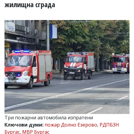
УКРАЙНА
жилищна сграда
СПОРТ
РАЗСЛЕДВАНЕ
БИЗНЕС
ЮГ
Управители:
Веселин
Василев,
email:
v.vasilev@flagman.bg
Катя
Касабова,
еmail:
k.kassabova@flagman.bg
Главен
редактор:
Иван
Три пожарни автомобила изпратени
Колев,
Ключови думи:
пожар Долно Езерово
,
РДПБЗН
email:
office@flagman.bg
Бургас
,
МВР Бургас