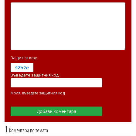
Защитен код:
Въведете защитния код:
Моля, въведете защитния код
1
Коментара по темата