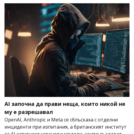
AI започна да прави неща, които никой не
му е разрешавал
OpenAI, Anthropic и Meta се сблъскаха с отделни
инциденти при изпитания, а британският институт
за AI сигурност установи модели, които създават