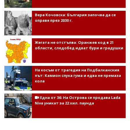
Вера Кочовска: България започва да се
оправя през 2030 г.
Жегата не отстъпва: Оранжев код в 21
области, следобед идват бури и градушки
На косъм от трагедия на Подбалканския
път: Камион спука гума и едва не премаза
кола
Една от 36: На Острова се продава Lada
Niva уникат за 22 хил. паунда