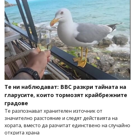
Те ни наблюдават: BBC разкри тайната на
гларусите, които тормозят крайбрежните
градове
Те разпознават хранителен източник от
значително разстояние и следят действията на
хората, вместо да разчитат единствено на случайно
открита храна