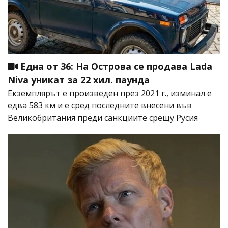
Една от 36: На Острова се продава Lada
Niva уникат за 22 хил. паунда
Екземплярът е произведен през 2021 г., изминал е
едва 583 км и е сред последните внесени във
Великобритания преди санкциите срещу Русия