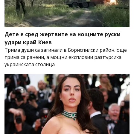
Дете е сред жертвите на нощните руски
удари край Киев
Трима души са загинали в Бориспилски район, още
трима са ранени, а мощни експлозии разтърсиха
украинската столица