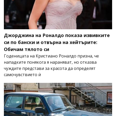
Джорджина на Роналдо показа извивките
си по бански и отвърна на хейтърите:
Обичам тялото си
Годеницата на Кристиано Роналдо призна, че
нападките понякога я нараняват, но отказва
чуждите представи за красота да определят
самочувствието ѝ