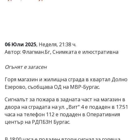
Коментарите
под
статиите
се
въвеждат
от
читателите
06 Юли 2025
, Неделя, 21:38 ч.
и
Автор: Флагман.Бг, Снимката е илюстративна
редакцията
не
носи
Огънят е загасен
отговорност
за
Горя магазин и жилищна сграда в квартал Долно
тях!
Ако
Езерово, съобщава ОД на МВР-Бургас.
откриете
обиден
Сигналът за пожара в задната част на магазин в
за
двора на сградата на ул. „Вит“ 4 е подаден в 17:51
вас
часа на телефон 112 е подаден в Оперативния
коментар,
моля
център на РДПБЗН Бургас.
сигнализирайте
ни!
В 18:00 часа е подаден втори сигнал за горяща