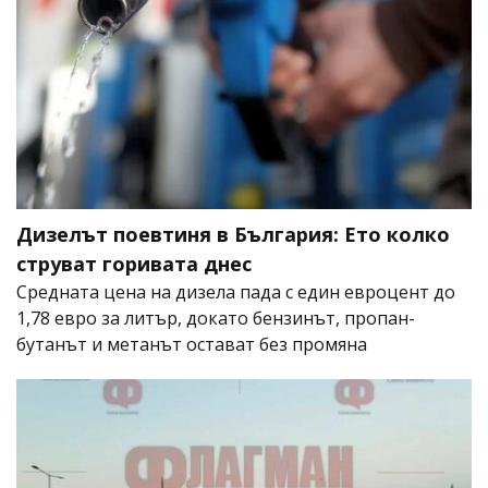
Дизелът поевтиня в България: Ето колко
струват горивата днес
Средната цена на дизела пада с един евроцент до
1,78 евро за литър, докато бензинът, пропан-
бутанът и метанът остават без промяна