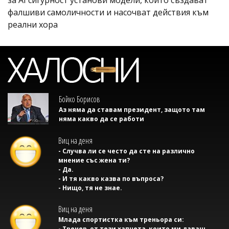
фалшиви самоличности и насочват действия към
реални хора
Бойко Борисов
Аз няма да ставам президент, защото там
няма какво да се работи
Виц на деня
- Случва ли се често да сте на различно
мнение със жена ти?
- Да.
- И тя какво казва по въпроса?
- Нищо, тя не знае.
Виц на деня
Млада спортистка към треньора си:
- Тренер, от тези хапчета, които ми даваш,