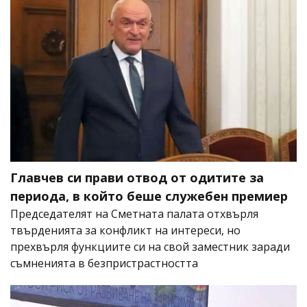
Главчев си прави отвод от одитите за
периода, в който беше служебен премиер
Председателят на Сметната палата отхвърля
твърденията за конфликт на интереси, но
прехвърля функциите си на свой заместник заради
съмненията в безпристрастността