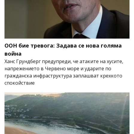
ООН бие тревога: Задава се нова голяма
война
Ханс Грундберг предупреди, че атаките на хусите,
напрежението в Червено море и ударите по
гражданска инфраструктура заплашват крехкото
спокойствие