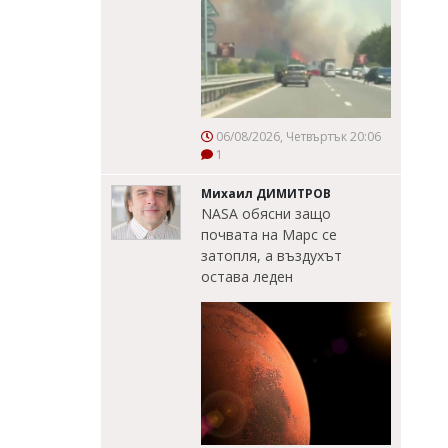
06/08/2026, Четвъртък 20:06
1
Михаил ДИМИТРОВ
NASA обясни защо
почвата на Марс се
затопля, а въздухът
остава леден