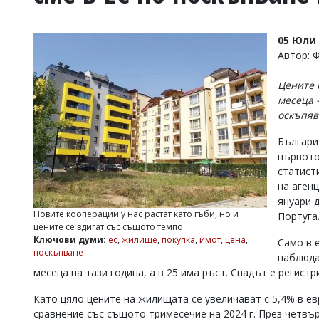
УКРАЙНА
СПОРТ
05 Юли 
РАЗСЛЕДВАНЕ
Автор: 
БИЗНЕС
Цените 
ЮГ
месеца 
оскъпяв
Управители:
Българи
Веселин
Василев,
първото
email:
статист
v.vasilev@flagman.bg
на аген
Катя
януари 
Касабова,
Новите кооперации у нас растат като гъби, но и
Португал
еmail:
k.kassabova@flagman.bg
цените се вдигат със същото темпо
Ключови думи:
ес
,
жилище
,
покупка
,
имот
,
цена
,
Само в 
Главен
поскъпване
наблюда
редактор:
Иван
месеца на тази година, а в 25 има ръст. Спадът е регистр
Колев,
email:
Като цяло цените на жилищата се увеличават с 5,4% в ев
office@flagman.bg
сравнение със същото тримесечие на 2024 г. През четв