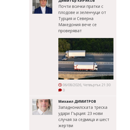
Димитър КИРЯКОВ
Почти всички пратки с
плодове и зеленчуци от
Турция и Северна
Македония вече се
проверяват
06/08/2026, Четвъртък 21:30
0
Михаил ДИМИТРОВ
Западнонилската треска
удари Гърция: 23 нови
случая за седмица и шест
жертви