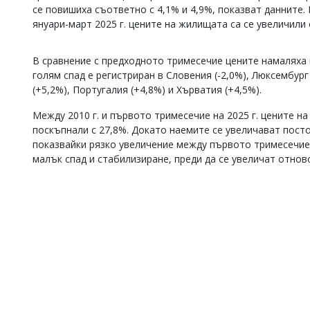
се повишиха съответно с 4,1% и 4,9%, показват данните. 
Коментарите
януари-март 2025 г. цените на жилищата са се увеличили с
под
статиите
се
В сравнение с предходното тримесечие цените намаляха в
въвеждат
голям спад е регистриран в Словения (-2,0%), Люксембург 
от
(+5,2%), Португалия (+4,8%) и Хърватия (+4,5%).
читателите
и
редакцията
Между 2010 г. и първото тримесечие на 2025 г. цените на
не
поскъпнали с 27,8%. Докато наемите се увеличават пост
носи
показвайки рязко увеличение между първото тримесечие н
отговорност
малък спад и стабилизиране, преди да се увеличат отново
за
тях!
Ако
откриете
обиден
за
вас
коментар,
моля
сигнализирайте
ни!