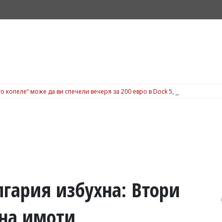
о копеле“ може да ви спечели вечеря за 200 евро в Dock 5, вижте подробн
гария избухна: Втори
 на имоти