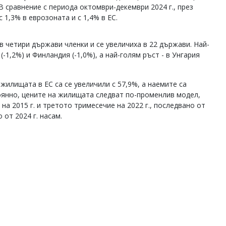
В сравнение с периода октомври-декември 2024 г., през
 1,3% в еврозоната и с 1,4% в ЕС.
 четири държави членки и се увеличиха в 22 държави. Най-
(-1,2%) и Финландия (-1,0%), а най-голям ръст - в Унгария
 жилищата в ЕС са се увеличили с 57,9%, а наемите са
оянно, цените на жилищата следват по-променлив модел,
а 2015 г. и третото тримесечие на 2022 г., последвано от
 от 2024 г. насам.