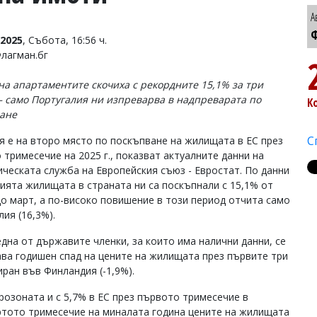
А
Ф
2025
, Събота, 16:56 ч.
Флагман.бг
на апартаментите скочиха с рекордните 15,1% за три
– само Португалия ни изпреварва в надпреварата по
К
ане
С
я е на второ място по поскъпване на жилищата в ЕС през
 тримесечие на 2025 г., показват актуалните данни на
ическата служба на Европейския съюз - Евростат. По данни
цията жилищата в страната ни са поскъпнали с 15,1% от
до март, а по-високо повишение в този период отчита само
ия (16,3%).
една от държавите членки, за които има налични данни, се
ва годишен спад на цените на жилищата през първите три
иран във Финландия (-1,9%).
розоната и с 5,7% в ЕС през първото тримесечие в
ъртото тримесечие на миналата година цените на жилищата