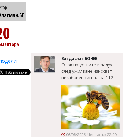
втор
лагман.БГ
20
оментара
Владислав БОНЕВ
подели
Оток на устните и задух
след ужилване изискват
незабавен сигнал на 112
06/08/2026, Четвъртък 22:00