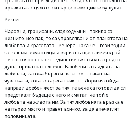
тръпката от преследването. Отдават се напълно на
връзката - с цялото си сърце и емоциите бушуват.
Везни
Чаровни, грациозни, сладкодумни - такива са
Везните. Все пак, те са управлявани от планетата на
любовта и красотата - Венера. Така че - тези зодии
са големи романтици и вярват в щастливия край.
Те постоянно търсят единствения, своята сродна
душа, приказната любов. Влюбени са в идеята за
любовта, затова бързо и лесно се оставят на
чувствата, когато харесат някого. Дори някой да
направи дребен жест за тях, те вече са готови да си
представят бъдеще с него и смятат, че той е
любовта на живота им. За тях любовната връзка е
на първо място и правят всичко, за да впечатлят
половинката.