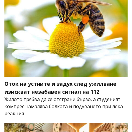
Оток на устните и задух след ужилване
изискват незабавен сигнал на 112
Жилото трябва да се отстрани бързо, а студеният
компрес намалява болката и подуването при лека
реакция