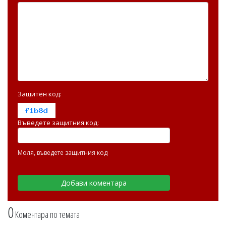
Защитен код:
Въведете защитния код:
Моля, въведете защитния код
0
Коментара по темата