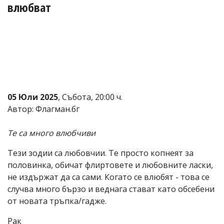
УКРАЙНА
влюбват
СПОРТ
РАЗСЛЕДВАНЕ
БИЗНЕС
ЮГ
Управители:
05 Юли 2025
, Събота, 20:00 ч.
Веселин
Автор: Флагман.бг
Василев,
email:
v.vasilev@flagman.bg
Те са много влюбчиви
Катя
Касабова,
Тези зодии са любовчии. Те просто копнеят за
еmail:
k.kassabova@flagman.bg
половинка, обичат флиртовете и любовните ласки,
Главен
не издържат да са сами. Когато се влюбят - това се
редактор:
случва много бързо и веднага стават като обсебени
Иван
Колев,
от новата тръпка/гадже.
email:
office@flagman.bg
Рак