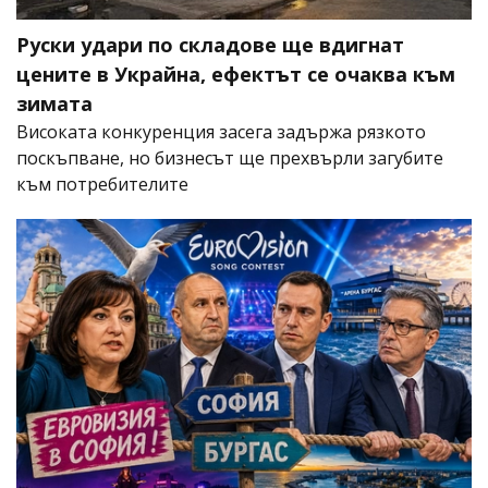
Руски удари по складове ще вдигнат
цените в Украйна, ефектът се очаква към
зимата
Високата конкуренция засега задържа рязкото
поскъпване, но бизнесът ще прехвърли загубите
към потребителите