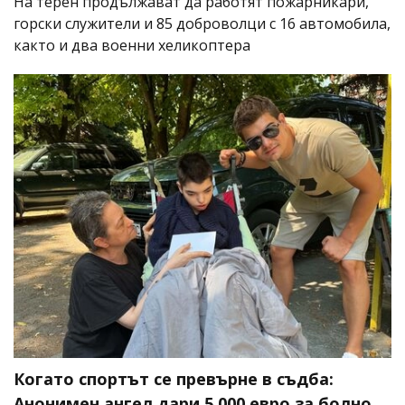
На терен продължават да работят пожарникари,
горски служители и 85 доброволци с 16 автомобила,
както и два военни хеликоптера
Когато спортът се превърне в съдба:
Анонимен ангел дари 5 000 евро за болно