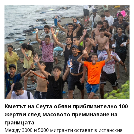
Кметът на Сеута обяви приблизително 100
жертви след масовото преминаване на
границата
Между 3000 и 5000 мигранти остават в испанския