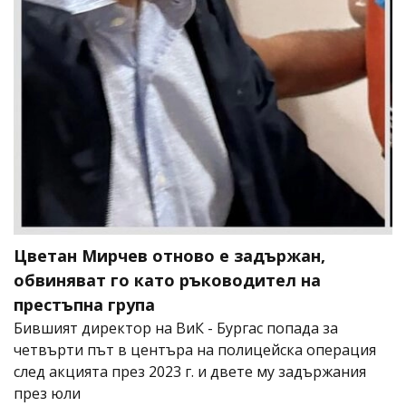
Цветан Мирчев отново е задържан,
обвиняват го като ръководител на
престъпна група
Бившият директор на ВиК - Бургас попада за
четвърти път в центъра на полицейска операция
след акцията през 2023 г. и двете му задържания
през юли