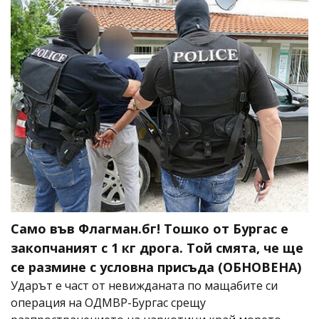
Само във Флагман.бг! Тошко от Бургас е
закопчаният с 1 кг дрога. Той смята, че ще
се размине с условна присъда (ОБНОВЕНА)
Ударът е част от невижданата по мащабите си
операция на ОДМВР-Бургас срещу