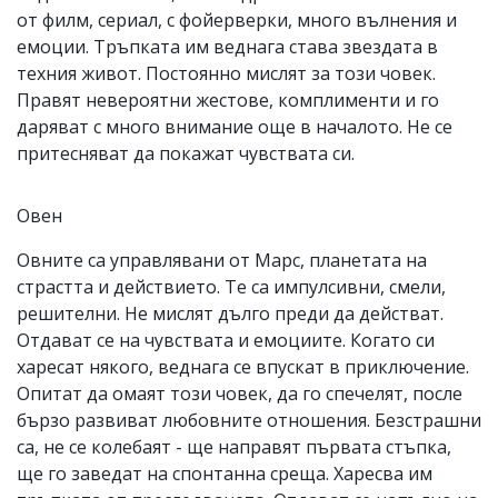
от филм, сериал, с фойерверки, много вълнения и
емоции. Тръпката им веднага става звездата в
техния живот. Постоянно мислят за този човек.
Правят невероятни жестове, комплименти и го
даряват с много внимание още в началото. Не се
притесняват да покажат чувствата си.
Овен
Овните са управлявани от Марс, планетата на
страстта и действието. Те са импулсивни, смели,
решителни. Не мислят дълго преди да действат.
Отдават се на чувствата и емоциите. Когато си
харесат някого, веднага се впускат в приключение.
Опитат да омаят този човек, да го спечелят, после
бързо развиват любовните отношения. Безстрашни
са, не се колебаят - ще направят първата стъпка,
ще го заведат на спонтанна среща. Харесва им