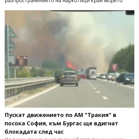
разпространението на наркотици край морето
Пускат движението по АМ "Тракия" в
посока София, към Бургас ще вдигнат
блокадата след час