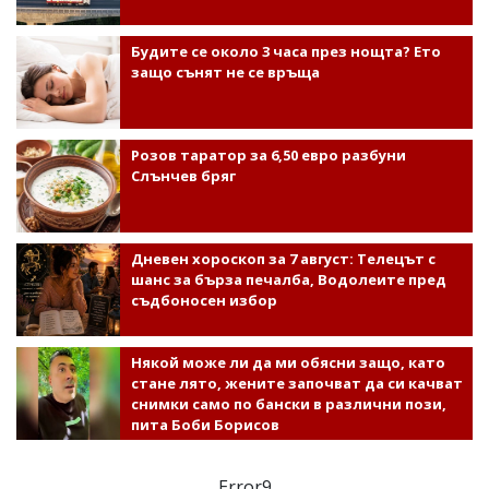
Будите се около 3 часа през нощта? Ето
защо сънят не се връща
Розов таратор за 6,50 евро разбуни
Слънчев бряг
Дневен хороскоп за 7 август: Телецът с
шанс за бърза печалба, Водолеите пред
съдбоносен избор
Някой може ли да ми обясни защо, като
стане лято, жените започват да си качват
снимки само по бански в различни пози,
пита Боби Борисов
Error9