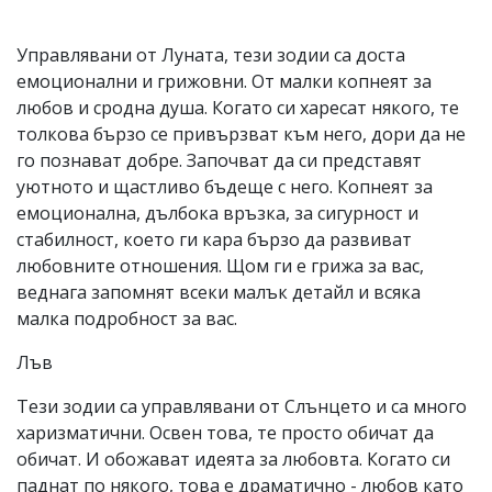
Коментарите
под
Управлявани от Луната, тези зодии са доста
статиите
емоционални и грижовни. От малки копнеят за
се
въвеждат
любов и сродна душа. Когато си харесат някого, те
от
толкова бързо се привързват към него, дори да не
читателите
го познават добре. Започват да си представят
и
редакцията
уютното и щастливо бъдеще с него. Копнеят за
не
емоционална, дълбока връзка, за сигурност и
носи
стабилност, което ги кара бързо да развиват
отговорност
за
любовните отношения. Щом ги е грижа за вас,
тях!
веднага запомнят всеки малък детайл и всяка
Ако
малка подробност за вас.
откриете
обиден
за
Лъв
вас
коментар,
Тези зодии са управлявани от Слънцето и са много
моля
харизматични. Освен това, те просто обичат да
сигнализирайте
обичат. И обожават идеята за любовта. Когато си
ни!
паднат по някого, това е драматично - любов като