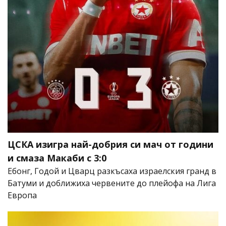
ЦСКА изигра най-добрия си мач от години
и смаза Макаби с 3:0
Ебонг, Годой и Цварц разкъсаха израелския гранд в
Батуми и доближиха червените до плейофа на Лига
Европа