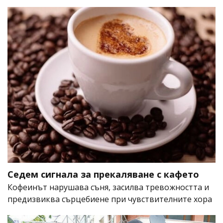
Седем сигнала за прекаляване с кафето
Кофеинът нарушава съня, засилва тревожността и
предизвиква сърцебиене при чувствителните хора