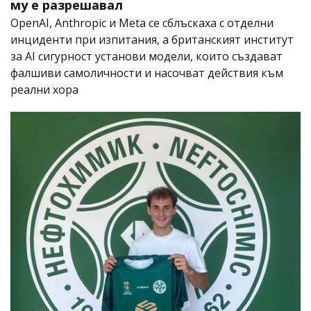
му е разрешавал
OpenAI, Anthropic и Meta се сблъскаха с отделни
инциденти при изпитания, а британският институт
за AI сигурност установи модели, които създават
фалшиви самоличности и насочват действия към
реални хора