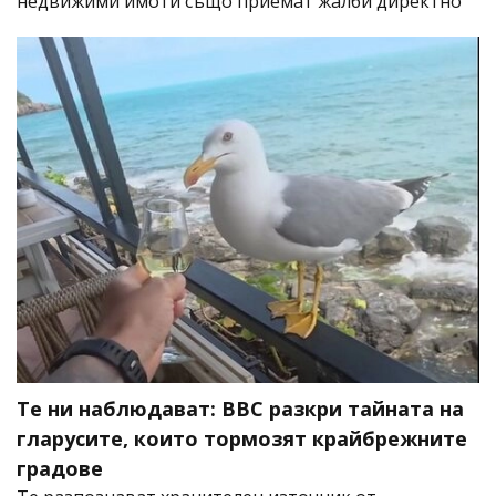
недвижими имоти също приемат жалби директно
Те ни наблюдават: BBC разкри тайната на
гларусите, които тормозят крайбрежните
градове