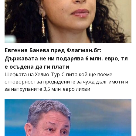
Евгения Банева пред Флагман.бг:
Държавата не ни подарява 6 млн. евро, тя
е осъдена да ги плати
Шефката на Хелио-Тур-С пита кой ще поеме
отговорност за продадените за чужд дълг имоти и
за натрупаните 3,5 млн. евро лихви