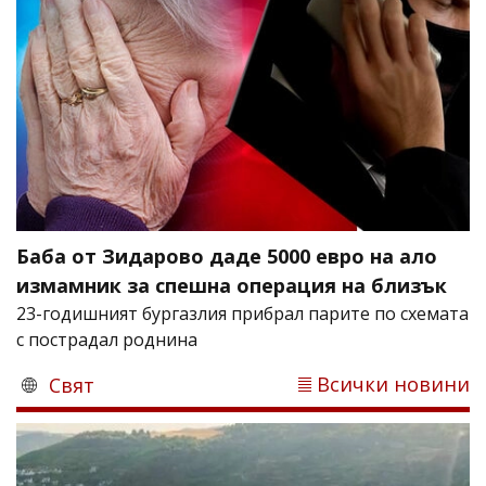
Баба от Зидарово даде 5000 евро на ало
измамник за спешна операция на близък
23-годишният бургазлия прибрал парите по схемата
с пострадал роднина
Всички новини
Свят