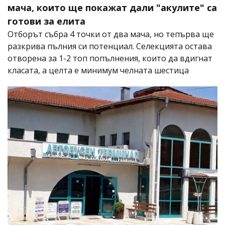
мача, които ще покажат дали "акулите" са
готови за елита
Отборът събра 4 точки от два мача, но тепърва ще
разкрива пълния си потенциал. Селекцията остава
отворена за 1-2 топ попълнения, които да вдигнат
класата, а целта е минимум челната шестица