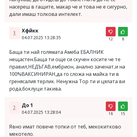
насереш в гащите, макар че и това не е сигурно,
дали имаш толкова интелект.
Хфйкк
3.
04.07.2025 13:28:35
12
8
Баща ти най голямата Амеба ЕБАЛНИК
нещастен.Баща ти още си скучен косите че те
правил,НЕДЪГАВ,ембрион, анално заченат,и на
100%ВАКСИНИРАН,да го сложа на майка ти в
гренясалия терлик. Ненужна Тор ти и цялата ви
рода,боклуци такива.
До 1
2.
04.07.2025 13:28:04
18
15
Явно имат повече топки от теб, мекокитково
мекотело.