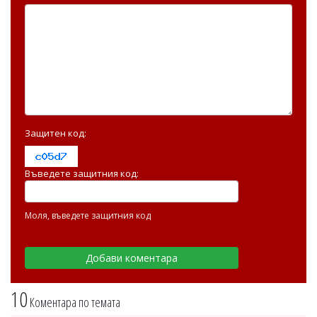
Защитен код:
Въведете защитния код:
Моля, въведете защитния код
10
Коментара по темата