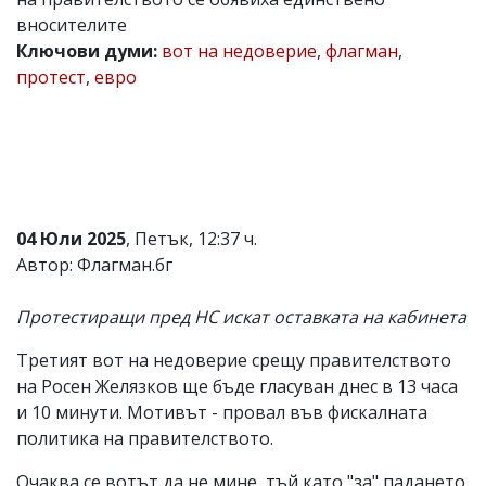
вносителите
Коментарите
под
Ключови думи:
вот на недоверие
,
флагман
,
статиите
протест
,
евро
се
въвеждат
от
читателите
и
редакцията
не
носи
04 Юли 2025
, Петък, 12:37 ч.
отговорност
за
Автор: Флагман.бг
тях!
Ако
Протестиращи пред НС искат оставката на кабинета
откриете
обиден
за
Третият вот на недоверие срещу правителството
вас
на Росен Желязков ще бъде гласуван днес в 13 часа
коментар,
и 10 минути. Мотивът - провал във фискалната
моля
сигнализирайте
политика на правителството.
ни!
Очаква се вотът да не мине, тъй като "за" падането