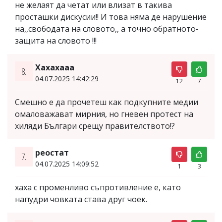
не желаят да четат или влизат в такива
просташки дискусии!! И това няма де нарушение
на,,свободата на словото,, а точно обратното-
защита на словото !!!
Хахахааа
8.
04.07.2025 14:42:29
12
7
Смешно е да прочетеш как подкупните медии
омаловажават мирния, но гневен протест на
хиляди Българи срещу правителството!?
реостат
7.
04.07.2025 14:09:52
1
3
хаха с променливо съпротивление е, като
напудри човката става друг чоек.