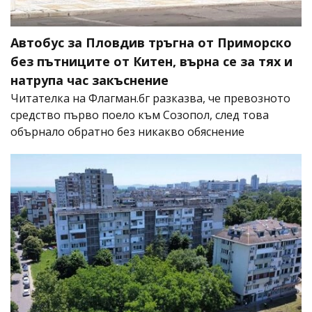
Автобус за Пловдив тръгна от Приморско
без пътниците от Китен, върна се за тях и
натрупа час закъснение
Читателка на Флагман.бг разказва, че превозното
средство първо поело към Созопол, след това
обърнало обратно без никакво обяснение