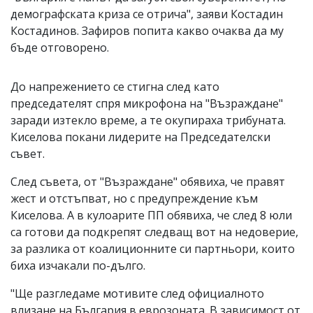
демографската криза се отрича", заяви Костадин
Костадинов. Зафиров попита какво очаква да му
бъде отговорено.
До напрежението се стигна след като
председателят спря микрофона на "Възраждане"
заради изтекло време, а те окупираха трибуната.
Киселова покани лидерите на Председателски
съвет.
След съвета, от "Възраждане" обявиха, че правят
жест и отстъпват, но с предупреждение към
Киселова. А в кулоарите ПП обявиха, че след 8 юли
са готови да подкрепят следващ вот на недоверие,
за разлика от коалиционните си партньори, които
биха изчакали по-дълго.
"Ще разгледаме мотивите след официалното
влизане на България в еврозоната. В зависимост от