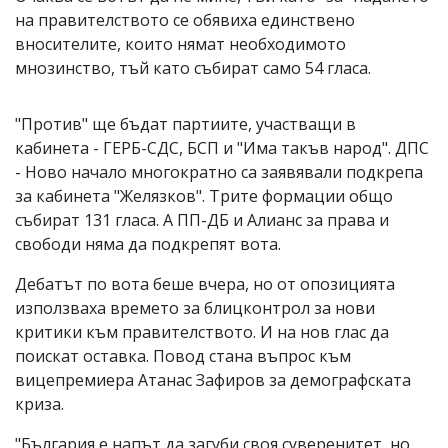
на правителството се обявиха единствено
вносителите, които нямат необходимото
мнозинство, тъй като събират само 54 гласа.
"Против" ще бъдат партиите, участващи в
кабинета - ГЕРБ-СДС, БСП и "Има такъв народ". ДПС
- Ново начало многократно са заявявали подкрепа
за кабинета "Желязков". Трите формации общо
събират 131 гласа. А ПП-ДБ и Алианс за права и
свободи няма да подкрепят вота.
Дебатът по вота беше вчера, но от опозицията
използваха времето за блицконтрол за нови
критики към правителството. И на нов глас да
поискат оставка. Повод стана въпрос към
вицепремиера Атанас Зафиров за демографската
криза.
"България е напът да загуби своя суверенитет, но