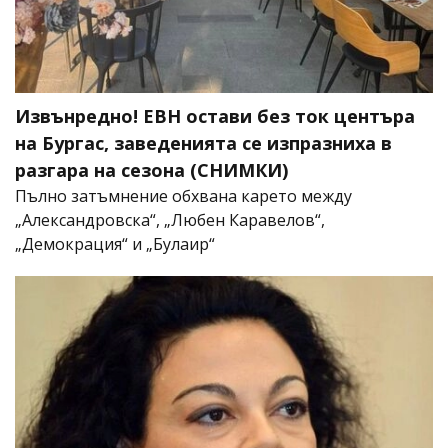
Извънредно! ЕВН остави без ток центъра
на Бургас, заведенията се изпразниха в
разгара на сезона (СНИМКИ)
Пълно затъмнение обхвана карето между
„Александровска“, „Любен Каравелов“,
„Демокрация“ и „Булаир“