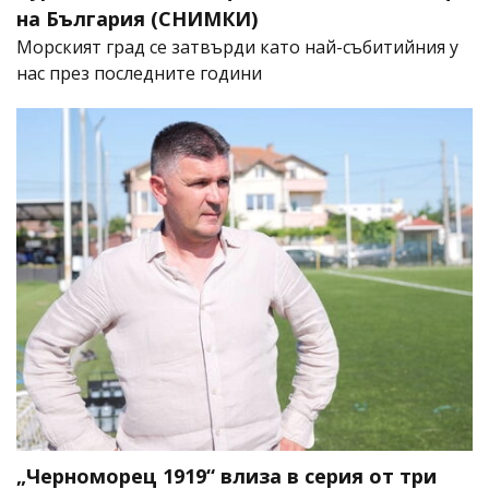
на България (СНИМКИ)
Морският град се затвърди като най-събитийния у
нас през последните години
„Черноморец 1919“ влиза в серия от три