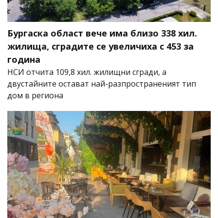
Бургаска област вече има близо 338 хил.
жилища, сградите се увеличиха с 453 за
година
НСИ отчита 109,8 хил. жилищни сгради, а
двустайните остават най-разпространеният тип
дом в региона