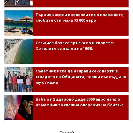
Гърция засили проверките по плажовете,
глобите стигнаха 73 000 евро
Слънчев бряг се пръска по шевовете:
Хотелите са пълни на 100%
Съветник иска да направи секс парти в
сградата на Общината, плаши със съд, ако
му откажат
Баба от Зидарово даде 5000 евро на ало
измамник за спешна операция на близък
Error9