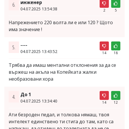
инженер
6.
04.07.2025 13:54:38
2
5
Напрежението 220 волта ли е или 120 ? Щото
има значение !
----
5.
04.07.2025 13:43:52
14
18
Трябва да имаш ментални отклонения за да се
вържеш на акъла на Копейката жалки
необразовани хора
До 1
4.
04.07.2025 13:34:40
14
12
Ати безроден педал, и толкова нямаш, твоя
интелект единствено ти стига до там, като са
напукаш, да отидеш до тоалетната да не се