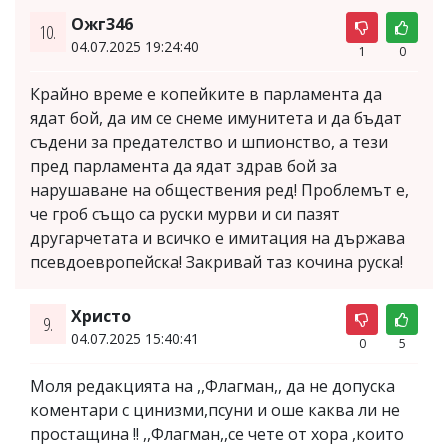
Ожг346
10.
04.07.2025 19:24:40
1
0
Крайно време е копейките в парламента да
ядат бой, да им се снеме имунитета и да бъдат
съдени за предателство и шпионство, а тези
пред парламента да ядат здрав бой за
нарушаване на обществения ред! Проблемът е,
че гроб също са руски мурви и си пазят
другарчетата и всичко е имитация на държава
псевдоевропейска! Закривай таз кочина руска!
Христо
9.
04.07.2025 15:40:41
0
5
Моля редакцията на ,,Флагман,, да не допуска
коментари с цинизми,псуни и оше каква ли не
простащина !! ,,Флагман,,се чете от хора ,които