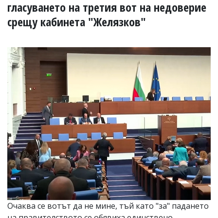
УКРАЙНА
гласуването на третия вот на недоверие
СПОРТ
срещу кабинета "Желязков"
РАЗСЛЕДВАНЕ
БИЗНЕС
ЮГ
Управители:
Веселин
Василев,
email:
v.vasilev@flagman.bg
Катя
Касабова,
еmail:
k.kassabova@flagman.bg
Главен
редактор:
Иван
Колев,
email:
Очаква се вотът да не мине, тъй като "за" падането
office@flagman.bg
на правителството се обявиха единствено