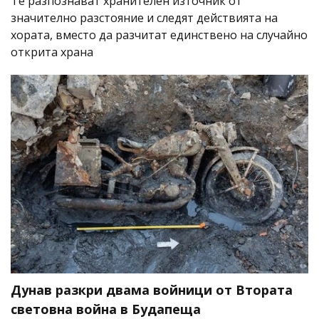
Те разпознават хранителен източник от
значително разстояние и следят действията на
хората, вместо да разчитат единствено на случайно
открита храна
Дунав разкри двама войници от Втората
световна война в Будапеща