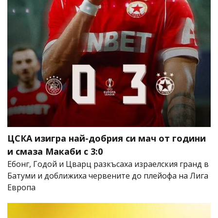
ЦСКА изигра най-добрия си мач от години
и смаза Макаби с 3:0
Ебонг, Годой и Цварц разкъсаха израелския гранд в
Батуми и доближиха червените до плейофа на Лига
Европа