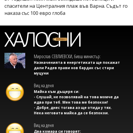
спасители на Централния плаж във Варна. Съдът го
наказа със 100 евро глоба
Мирослав СЕВЛИЕВСКИ, бивш министър:
Назначенията в енергетиката ще покажат
дали Радев прави нов бардак със стари
муцуни
Виц на деня
Майка към дъщеря си:
- Слушай, не позволявай на това момче да
идва при теб. Мен това ме безпокои!
- Добре, днес тогава аз ще отида у тях.
Нека неговата майка да се безпокои.
Виц на деня
Два комара си говорят: