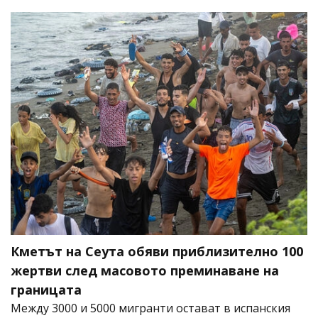
Кметът на Сеута обяви приблизително 100
жертви след масовото преминаване на
границата
Между 3000 и 5000 мигранти остават в испанския