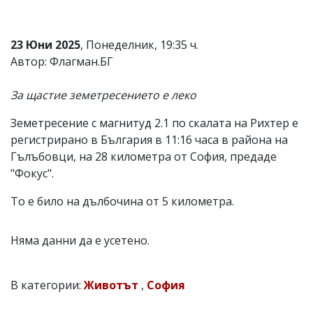
Коментарите
под
статиите
23 Юни 2025
, Понеделник, 19:35 ч.
се
Автор: Флагман.БГ
въвеждат
от
читателите
За щастие земетресението е леко
и
редакцията
Земетресение с магнитуд 2.1 по скалата на Рихтер е
не
регистрирано в България в 11:16 часа в района на
носи
отговорност
Гълъбовци, на 28 километра от София, предаде
за
"Фокус".
тях!
Ако
То е било на дълбочина от 5 километра.
откриете
обиден
за
Няма данни да е усетено.
вас
коментар,
моля
сигнализирайте
В категории:
Животът
,
София
ни!