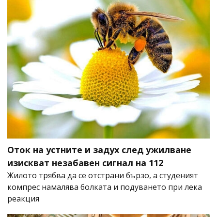
Оток на устните и задух след ужилване
изискват незабавен сигнал на 112
Жилото трябва да се отстрани бързо, а студеният
компрес намалява болката и подуването при лека
реакция