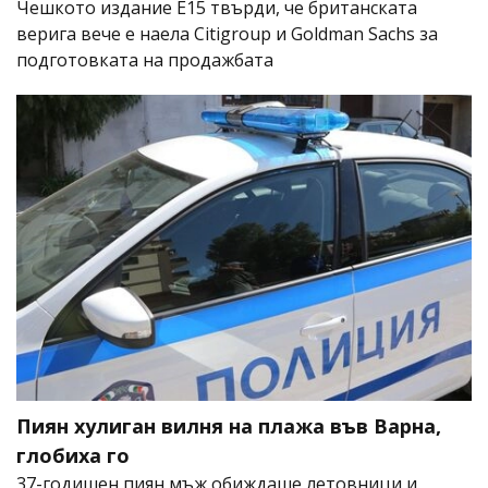
Чешкото издание E15 твърди, че британската
верига вече е наела Citigroup и Goldman Sachs за
подготовката на продажбата
Пиян хулиган вилня на плажа във Варна,
глобиха го
37-годишен пиян мъж обиждаше летовници и