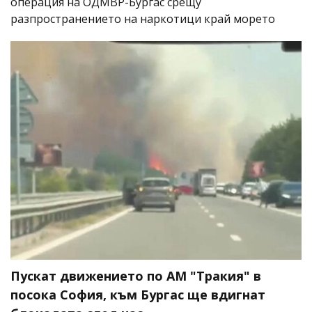
операция на ОДМВР-Бургас срещу
разпространението на наркотици край морето
Пускат движението по АМ "Тракия" в
посока София, към Бургас ще вдигнат