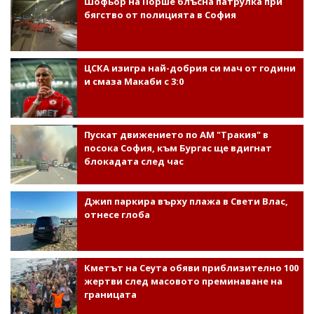
Шофьор на Порше блъсна патрулка при
бягство от полицията в София
ЦСКА изигра най-добрия си мач от години
и смаза Макаби с 3:0
Пускат движението по АМ "Тракия" в
посока София, към Бургас ще вдигнат
блокадата след час
Джип паркира върху плажа в Свети Влас,
отнесе глоба
Кметът на Сеута обяви приблизително 100
жертви след масовото преминаване на
границата