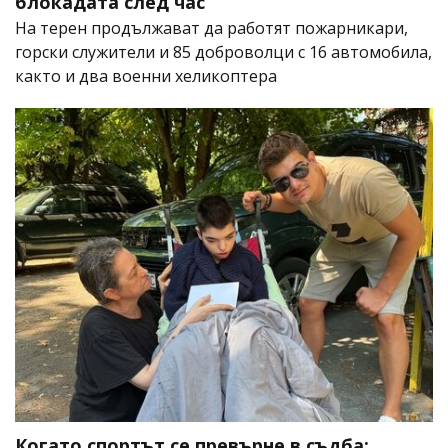
блокадата след час
На терен продължават да работят пожарникари,
горски служители и 85 доброволци с 16 автомобила,
както и два военни хеликоптера
Когато спортът се превърне в съдба: