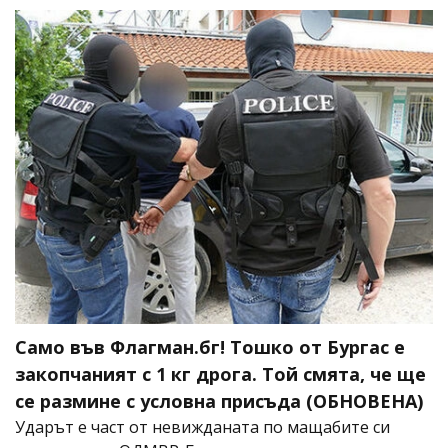
Само във Флагман.бг! Тошко от Бургас е
закопчаният с 1 кг дрога. Той смята, че ще
се размине с условна присъда (ОБНОВЕНА)
Ударът е част от невижданата по мащабите си