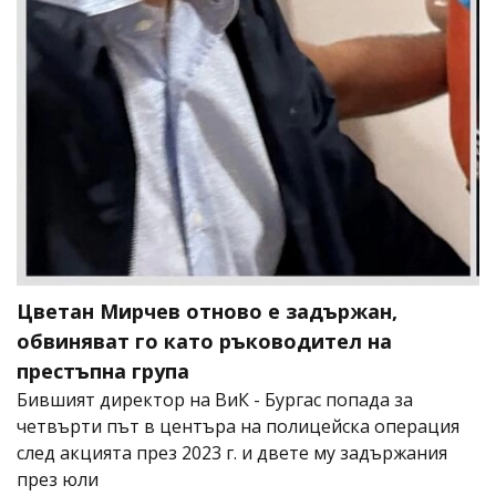
Цветан Мирчев отново е задържан,
обвиняват го като ръководител на
престъпна група
Бившият директор на ВиК - Бургас попада за
четвърти път в центъра на полицейска операция
след акцията през 2023 г. и двете му задържания
през юли