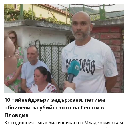
10 тийнейджъри задържани, петима
обвинени за убийството на Георги в
Пловдив
37-годишният мъж бил извикан на Младежкия хълм