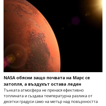
NASA обясни защо почвата на Марс се
затопля, а въздухът остава леден
Тънката атмосфера не пренася ефективно
топлината и създава температурна разлика от
десетки градуси само на метър над повърхността